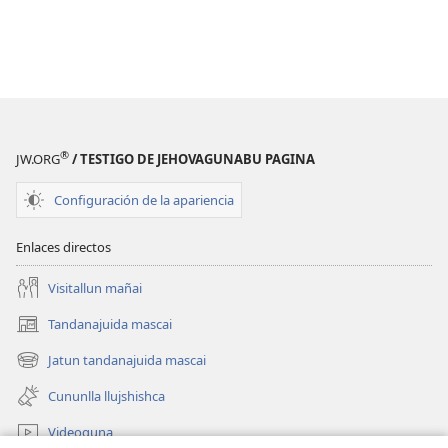
®
JW.ORG
/ TESTIGO DE JEHOVAGUNABU PAGINA
Configuración de la apariencia
Enlaces directos
Visitallun mañai
Tandanajuida mascai
(abre
una
Jatun tandanajuida mascai
(abre
nueva
una
ventana)
Cununlla llujshishca
nueva
ventana)
Videoguna