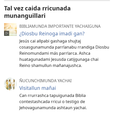
Tal vez caida rricunada
munanguillari
BIBLIAMUNDA IMPORTANTE YACHAIGUNA
¿Diosbu Reinoga imadi gan?
Jesús cai allpabi gashaga shujtaj
cosasgunamunda parrlanabu rrandiga Diosbu
Reinomundami más parrlarca. Ashca
huatagunadami Jesusda catijgunaga chai
Reino shamullun mañanajushca.
ÑUCUNCHIMUNDA YACHAI
Visitallun mañai
Can rrurrashca tapuigunada Biblia
contestashcada rricui o testigo de
Jehovagunamunda ashtaun yachai.