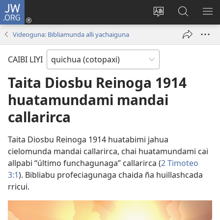
JW.ORG
Callaringabu
(abre
Idiomada
JW.ORG
MO
una
cambiana
paginabi
ME
Videoguna: Bibliamunda alli yachaiguna
nueva
masqui
ventana)
CAIBI LIYI
Taita Diosbu Reinoga 1914
huatamundami mandai
callarirca
Taita Diosbu Reinoga 1914 huatabimi jahua
cielomunda mandai callarirca, chai huatamundami cai
allpabi “último funchagunaga” callarirca (
2 Timoteo
3:1
). Bibliabu profeciagunaga chaida ña huillashcada
rricui.