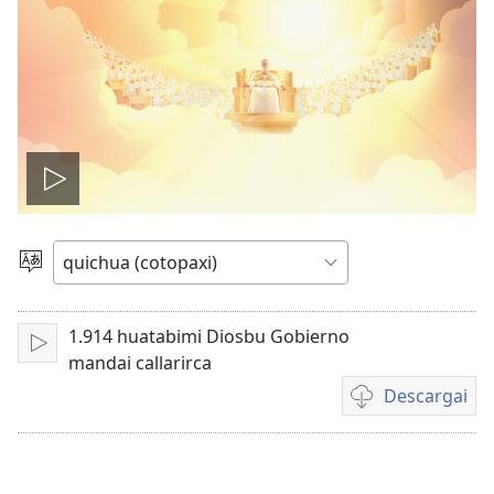
Reproducir
video
Idiomada
aglli
1.914 huatabimi Diosbu Gobierno
Reproducir
mandai callarirca
Descargai
Videoda
descargangabu
opcionguna