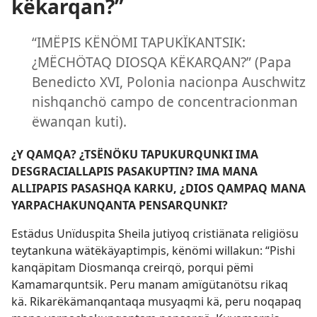
këkarqan?”
“IMËPIS KËNÖMI TAPUKÏKANTSIK:
¿MËCHÖTAQ DIOSQA KËKARQAN?” (Papa
Benedicto XVI, Polonia nacionpa Auschwitz
nishqanchö campo de concentracionman
ëwanqan kuti).
¿Y QAMQA? ¿TSËNÖKU TAPUKURQUNKI IMA
DESGRACIALLAPIS PASAKUPTIN? IMA MANA
ALLIPAPIS PASASHQA KARKU, ¿DIOS QAMPAQ MANA
YARPACHAKUNQANTA PENSARQUNKI?
Estädus Unïduspita Sheila jutiyoq cristiänata religiösu
teytankuna wätëkäyaptimpis, kënömi willakun: “Pishi
kanqäpitam Diosmanqa creirqö, porqui pëmi
Kamamarquntsik. Peru manam amïgütanötsu rikaq
kä. Rikarëkämanqantaqa musyaqmi kä, peru noqapaq