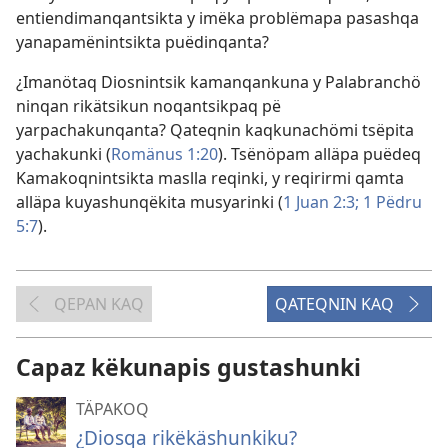
entiendimanqantsikta y imëka problëmapa pasashqa
yanapamënintsikta puëdinqanta?
¿Imanötaq Diosnintsik kamanqankuna y Palabranchö
ninqan rikätsikun noqantsikpaq pë
yarpachakunqanta? Qateqnin kaqkunachömi tsëpita
yachakunki (
Romänus 1:20
). Tsënöpam alläpa puëdeq
Kamakoqnintsikta maslla reqinki, y reqirirmi qamta
alläpa kuyashunqëkita musyarinki (
1 Juan 2:3;
1 Pëdru
5:7
).
QEPAN KAQ
QATEQNIN KAQ
Capaz këkunapis gustashunki
TÄPAKOQ
¿Diosqa rikëkäshunkiku?