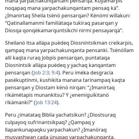
mana yarpachakunqantam pensarqä. Kuyamarpis
noqapaq mana yarpachakunqantam pensaq kä”.
¿Imanirtaq Sheila tsënö pensarqan? Kënömi willakun:
“Qatinallamanmi familiätaqa tukïraq pasarqan y
Diosqa qonqëkamarquntsikchi nirmi pensayarqä”.
Sheilanö itsa alläpa puëdeq Diosnintsikman creikarpis,
qampaq mana yarpachakunqanta pensanki. Tsënöllam
alli kaqta ruraq Jobpis pensarqan, puntataqa
Diosnintsik alläpa puëdeq y yachaq kanqantam
pensarqan (
Job 2:3;
9:4
). Peru imëka desgracia
pasëkuptinmi, kushikïta manana tarinampaq kaqta
pensarqan y Diostam kënö nirqan: “¿Imanirtaq
rikämëtapis munankitsu? Y ¿enemïguïkitanö
rikämanki?” (
Job 13:24
).
Peru ¿imatataq Biblia yachatsikun? ¿Diostsuraq
culpayoq sufrinantsikpaq? ¿Qampaq y
llapankunapaqku yarpachakun? ¿Imanöraq
musyashwan cada ünupaq yarpachakunqanta,