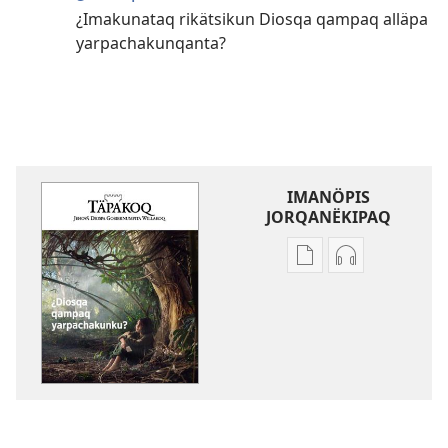
¿Imakunataq rikätsikun Diosqa qampaq alläpa
yarpachakunqanta?
IMANÖPIS
JORQANËKIPAQ
Mëqanchöpis
Grabacionku
jorqanëkipaq
jorqanëkipaq
kaqta
TÄPAKOQ
akranëkipaq
¿Diosqa
TÄPAKOQ
qampaq
¿Diosqa
yarpachakun
qampaq
yarpachakunku?