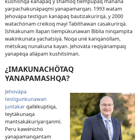
kushishqa kanäpaq y shamoq tiempupaq manana
yarpachakunäpaqmi yanapamarqan. 1993 watam
Jehoväpa testïgun kanäpaq bautizakurirqä, y 2000
watachönam creikoq mayï Tabïthawan casakurirqä.
Ishkäkunam llapan tiempükunawan Biblia ninqampita
wakinkunata yachatsiyä. Noqa unë kanqänöllam,
mëtsikaq nunakuna kayan. Jehoväta reqiyänampaq
yanapëqa alläpam kushitsiman.
¿IMAKUNACHÖTAQ
YANAPAMASHQA?
Jehoväpa
testïgunkunawan
juntakar
qallëkuptïqa,
teytäkunaqa
mantsakäkuriyarqanmi.
Peru kawënïchö
yanapamanqantam