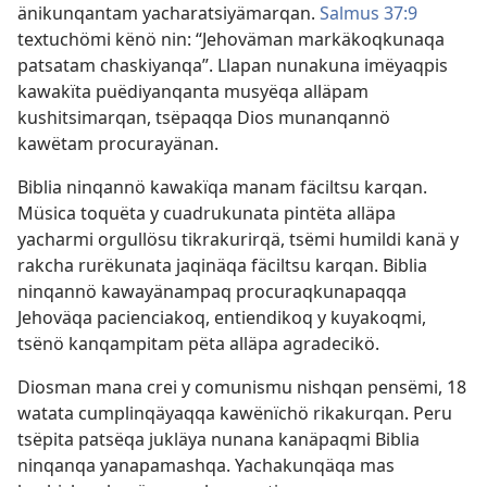
änikunqantam yacharatsiyämarqan.
Salmus 37:9
textuchömi kënö nin: “Jehoväman markäkoqkunaqa
patsatam chaskiyanqa”. Llapan nunakuna imëyaqpis
kawakïta puëdiyanqanta musyëqa alläpam
kushitsimarqan, tsëpaqqa Dios munanqannö
kawëtam procurayänan.
Biblia ninqannö kawakïqa manam fäciltsu karqan.
Müsica toquëta y cuadrukunata pintëta alläpa
yacharmi orgullösu tikrakurirqä, tsëmi humildi kanä y
rakcha rurëkunata jaqinäqa fäciltsu karqan. Biblia
ninqannö kawayänampaq procuraqkunapaqqa
Jehoväqa pacienciakoq, entiendikoq y kuyakoqmi,
tsënö kanqampitam pëta alläpa agradecikö.
Diosman mana crei y comunismu nishqan pensëmi, 18
watata cumplinqäyaqqa kawënïchö rikakurqan. Peru
tsëpita patsëqa jukläya nunana kanäpaqmi Biblia
ninqanqa yanapamashqa. Yachakunqäqa mas