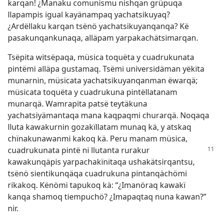
karqan! ¿Manaku comunismu nishqan grüpuqa
llapampis igual kayänampaq yachatsikuyaq?
¿Ardëllaku karqan tsënö yachatsikuyanqanqa? Kë
pasakunqankunaqa, alläpam yarpakachätsimarqan.
Tsëpita witsëpaqa, müsica toquëta y cuadrukunata
pintëmi alläpa gustamaq. Tsëmi universidäman yëkïta
munarnin, müsicata yachatsikuyanqanman ëwarqä;
müsicata toquëta y cuadrukuna pintëllatanam
munarqä. Wamrapita patsë teytäkuna
yachatsiyämantaqa mana kaqpaqmi churarqä. Noqaqa
lluta kawakurnin gozakïllatam munaq kä, y atskaq
chïnakunawanmi kakoq kä. Peru manam müsica,
cuadrukunata pintë ni llutanta rurakur
kawakunqäpis yarpachakïnïtaqa ushakätsirqantsu,
tsënö sientikunqäqa cuadrukuna pintanqächömi
rikakoq. Kënömi tapukoq kä: “¿Imanöraq kawakï
kanqa shamoq tiempuchö? ¿Imapaqtaq nuna kawan?”
nir.