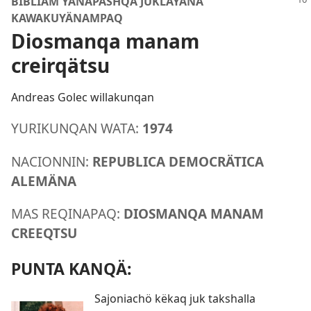
BIBLIAM YANAPASHQA JUKLÄYANA
KAWAKUYÄNAMPAQ
Diosmanqa manam
creirqätsu
Andreas Golec willakunqan
YURIKUNQAN WATA:
1974
NACIONNIN:
REPUBLICA DEMOCRÄTICA
ALEMÄNA
MAS REQINAPAQ:
DIOSMANQA MANAM
CREEQTSU
PUNTA KANQÄ:
Sajoniachö këkaq juk takshalla