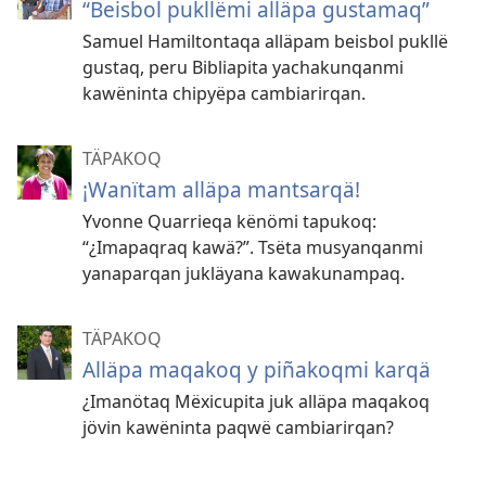
“Beisbol pukllëmi alläpa gustamaq”
Samuel Hamiltontaqa alläpam beisbol pukllë
gustaq, peru Bibliapita yachakunqanmi
kawëninta chipyëpa cambiarirqan.
TÄPAKOQ
¡Wanïtam alläpa mantsarqä!
Yvonne Quarrieqa kënömi tapukoq:
“¿Imapaqraq kawä?”. Tsëta musyanqanmi
yanaparqan jukläyana kawakunampaq.
TÄPAKOQ
Alläpa maqakoq y piñakoqmi karqä
¿Imanötaq Mëxicupita juk alläpa maqakoq
jövin kawëninta paqwë cambiarirqan?