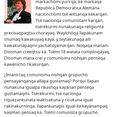
markachömi yurirqä, kë markaqa
Republica Democrätica Alemäna
nacionchömi tsë witsanqa këkarqan.
Tsë nacionqa comunistam karqan,
tsërëkurmi nunakunaqa religionta
precisaqpaqtsu churayaq. Wayïchöqa llapäkunam
shumaq kawakuyaq kayä, y teytäkunaqa alli
kawakunäpaqmi yachatsiyämarqan. Noqaqa manam
Diosman creeqtsu kä. Tsëmi 18 watata cumplinqäyaq,
Diosman mana crei y comunismu nishqan pensëqa
kawënïchö rikakurqan.
¿Imanirtaq comunismu nishqan grüpuchö
pensayanqanqa alläpa gustamaq? Porqui llapan
nunakuna igualpa rikashqa kayänan pensëqa
gustamaqmi. Tsërëkurmi, tsë nacionpa
riquëzankunata waktsakuna y rïcukuna igual
rakinakurninqa, llapankunapis igual-lla kayänampaq
kaqman pensaq kä. Tsëmi comunista grüpuchö