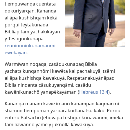
tiempuwanqa cuentata
qokuriyarqan. Kananqa
alläpa kushishqam këkä,
porqui teytäkunaqa
Bibliapitam yachakïkäyan
y Testïgunkunapa
reunionninkunamanmi
ëwëkäyan
.
Warmïwan noqaqa, casädukunapaq Biblia
yachatsikunqannömi kawëta kallpachakuyä, tsëmi
alläpa kushishqa kawakuyä. Respetanakuyänäpaq
Biblia ninqanta cäsukuyanqämi, casädu
kawënïkunachö yanapëkäyäman (
Hebrëus 13:4
).
Kananqa manam kawë imanö kanampaq kaqman ni
shamoq tiempuman yarparäkurllanatsu kakü. Porqui
entëru Patsachö Jehoväpa testïgunkunawanmi, imëka
familiäwannö yamë y juknölla kawakuyä.