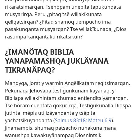
rikäratsimarqan. Tsënöpam unëpita tapukunqäta
musyarirqä. Peru ¿pitaq tsë willakïkunata
qellqatsirqan? ¿Pitaq shamoq tiempuchö ima
pasakunqanta musyarqan? Tsë willakïkunaqa, ¿Dios
rasumpa kanqantaku rikätsikun?
¿IMANÖTAQ BIBLIA
YANAPAMASHQA JUKLÄYANA
TIKRANÄPAQ?
Mandyqa, Jorst y warmin Angëlikatam reqitsimarqan.
Pëkunaqa Jehoväpa testïgunkunam kayänaq, y
Bibliapa willakïnintam shumaq entienditsiyämarqan.
Tsë höram cuentata qokurirqä, Testïgukunalla Diospa
jutinta imëpis utilizäyanqanta y tsëpita
yachatsikuyanqanta (
Salmus 83:18;
Mateu 6:9
).
Jinamampis, shumaq patsachö nunakuna mana
wanushpa kawakuyänampaq Diosnintsik