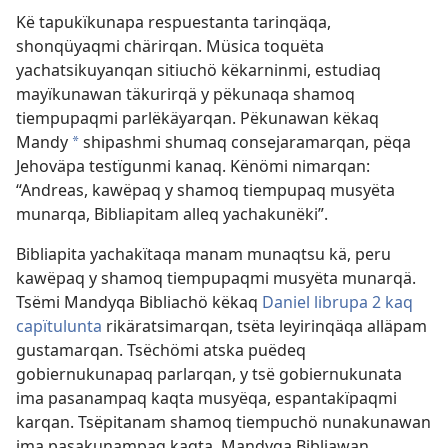
Kë tapukïkunapa respuestanta tarinqäqa,
shonqüyaqmi chärirqan. Müsica toquëta
yachatsikuyanqan sitiuchö këkarninmi, estudiaq
mayïkunawan täkurirqä y pëkunaqa shamoq
tiempupaqmi parlëkäyarqan. Pëkunawan këkaq
Mandy
shipashmi shumaq consejaramarqan, pëqa
a
Jehoväpa testïgunmi kanaq. Kënömi nimarqan:
“Andreas, kawëpaq y shamoq tiempupaq musyëta
munarqa, Bibliapitam alleq yachakunëki”.
Bibliapita yachakïtaqa manam munaqtsu kä, peru
kawëpaq y shamoq tiempupaqmi musyëta munarqä.
Tsëmi Mandyqa Bibliachö këkaq
Daniel librupa 2 kaq
capïtulunta
rikäratsimarqan, tsëta leyirinqäqa alläpam
gustamarqan. Tsëchömi atska puëdeq
gobiernukunapaq parlarqan, y tsë gobiernukunata
ima pasanampaq kaqta musyëqa, espantakïpaqmi
karqan. Tsëpitanam shamoq tiempuchö nunakunawan
ima pasakunampaq kaqta, Mandyqa Bibliawan