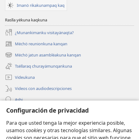
Imanö rikakunampaq kaq
Raslla yëkuna kaqkuna
¿Munankimanku visitayänaqta?
Mëchö reunionkuna kanqan
(abre
una
Mëchö jatun asamblëakuna kanqan
(abre
nueva
una
ventana)
Tsëllaraq churayämunqankuna
nueva
ventana)
Videukuna
Videos con audiodescripciones
Ashi
Configuración de privacidad
Mëtsëchö Jehoväpa testïgunkunapaq musyanëkipaq
Para que usted tenga la mejor experiencia posible,
Qellë churana
(abre
usamos
cookies
y otras tecnologías similares. Algunas
una
cookies
son necesarias para que el sitio web funcione,