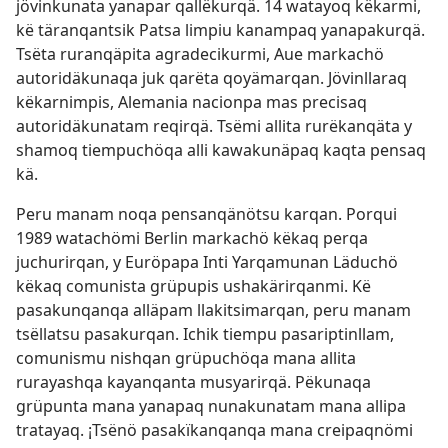
jövinkunata yanapar qallëkurqä. 14 watayoq këkarmi,
kë täranqantsik Patsa limpiu kanampaq yanapakurqä.
Tsëta ruranqäpita agradecikurmi, Aue markachö
autoridäkunaqa juk qarëta qoyämarqan. Jövinllaraq
këkarnimpis, Alemania nacionpa mas precisaq
autoridäkunatam reqirqä. Tsëmi allita rurëkanqäta y
shamoq tiempuchöqa alli kawakunäpaq kaqta pensaq
kä.
Peru manam noqa pensanqänötsu karqan. Porqui
1989 watachömi Berlin markachö këkaq perqa
juchurirqan, y Euröpapa Inti Yarqamunan Läduchö
këkaq comunista grüpupis ushakärirqanmi. Kë
pasakunqanqa alläpam llakitsimarqan, peru manam
tsëllatsu pasakurqan. Ichik tiempu pasariptinllam,
comunismu nishqan grüpuchöqa mana allita
rurayashqa kayanqanta musyarirqä. Pëkunaqa
grüpunta mana yanapaq nunakunatam mana allipa
tratayaq. ¡Tsënö pasakïkanqanqa mana creipaqnömi