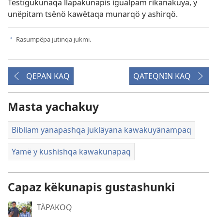
Testïgukunaqa llapäkunapis igualpam rikänakuyä, y
unëpitam tsënö kawëtaqa munarqö y ashirqö.
Rasumpëpa jutinqa jukmi.
a
QEPAN KAQ
QATEQNIN KAQ
Masta yachakuy
Bibliam yanapashqa jukläyana kawakuyänampaq
Yamë y kushishqa kawakunapaq
Capaz këkunapis gustashunki
TÄPAKOQ