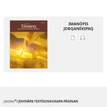
IMANÖPIS
JORQANËKIPAQ
Mëqanchöpis
Grabacionku
jorqanëkipaq
jorqanëkipaq
kaqta
TÄPAKOQ
akranëkipaq
¿Rasumpatsu
TÄPAKOQ
kan
¿Rasumpatsuraq
angelkuna?
kan
angelkuna?
®
JW.ORG
/ JEHOVÄPA TESTÏGUNKUNAPA PÄGINAN