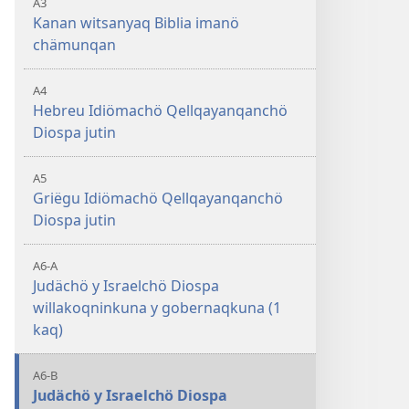
A3
Kanan witsanyaq Biblia imanö
chämunqan
A4
Hebreu Idiömachö Qellqayanqanchö
Diospa jutin
A5
Griëgu Idiömachö Qellqayanqanchö
Diospa jutin
A6-A
Judächö y Israelchö Diospa
willakoqninkuna y gobernaqkuna (1
kaq)
A6-B
Judächö y Israelchö Diospa