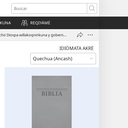
Buscar
AKUNA
REQIYÄMË
Judächö y Israelchö Diospa willakoqninkuna y gobernaqkuna (2 kaq)
IDIÖMATA AKRË