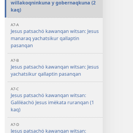
willakoqninkuna y gobernaqkuna (2
kaq)
A7-A
Jesus patsachö kawanqan witsan: Jesus
manaraq yachatsikur qallaptin
pasanqan
A7-B
Jesus patsachö kawanqan witsan: Jesus
yachatsikur qallaptin pasanqan
A7-C
Jesus patsachö kawanqan witsan:
Galilëachö Jesus imëkata ruranqan (1
kaq)
A7-D
Jesus patsachö kawanqan witsan: