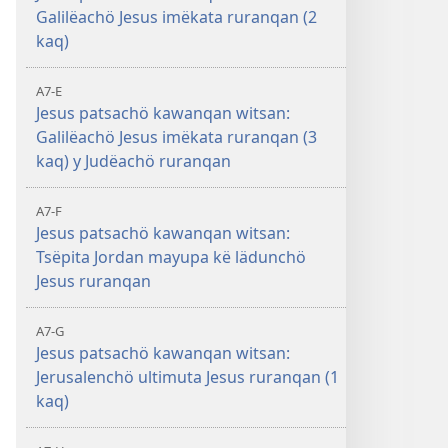
Galilëachö Jesus imëkata ruranqan (2
kaq)
A7-E
Jesus patsachö kawanqan witsan:
Galilëachö Jesus imëkata ruranqan (3
kaq) y Judëachö ruranqan
A7-F
Jesus patsachö kawanqan witsan:
Tsëpita Jordan mayupa kë lädunchö
Jesus ruranqan
A7-G
Jesus patsachö kawanqan witsan:
Jerusalenchö ultimuta Jesus ruranqan (1
kaq)