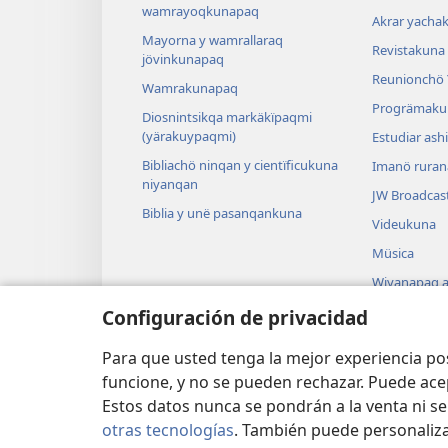
wamrayoqkunapaq
Akrar yacha
Mayorna y wamrallaraq
Revistakuna
jövinkunapaq
Reunionchö
Wamrakunapaq
Progrämaku
Diosnintsikqa markäkïpaqmi
(yärakuypaqmi)
Estudiar ash
Bibliachö ninqan y cientïficukuna
Imanö ruran
niyanqan
JW Broadcas
Biblia y unë pasanqankuna
Videukuna
Müsica
Wiyanapaq a
Bibliapita y
Configuración de privacidad
grabacionku
Para que usted tenga la mejor experiencia p
funcione, y no se pueden rechazar. Puede ace
Estos datos nunca se pondrán a la venta ni se
otras tecnologías
. También puede personaliz
UTILIZÄNËKIPAQ C