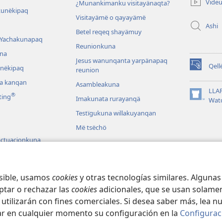
Vide
¿Munankimanku visitayänaqta?
nueva
kunëkipaq
ventana)
Visitayämë o qayayämë
Ashi
Betel reqeq shayämuy
 Yachakunapaq
Reunionkuna
na
Jesus wanunqanta yarpänapaq
Qell
inëkipaq
reunion
(abre
una
a kanqan
Asambleakuna
nueva
LLA
®
ting
ventana)
Imakunata rurayanqä
(abre
Wat
una
Testïgukuna willakuyanqan
nueva
Më tsëchö
ventana)
ctuacionkuna
achakunapaq
na
osible, usamos
cookies
y otras tecnologías similares. Alguna
ptar o rechazar las
cookies
adicionales, que se usan solamen
 utilizarán con fines comerciales. Si desea saber más, lea n
Copyright
© 2026 Watch Tower Bible and Tract Society of Pennsylvania.
ar en cualquier momento su configuración en la
Configurac
ONTRÄTU
|
WILLAKUNQËKIKUNATA IMANÖ UTILIZÄYANQÄ
|
CONFIGURAC