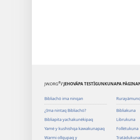
®
JW.ORG
/ JEHOVÄPA TESTÏGUNKUNAPA PÄGINA
Bibliachö ima ninqan
Rurayämun
¿Ima nintaq Bibliachö?
Bibliakuna
Bibliapita yachakunëkipaq
Librukuna
Yamë y kushishqa kawakunapaq
Follëtukuna
Warmi ollqupaq y
Tratädukuna 