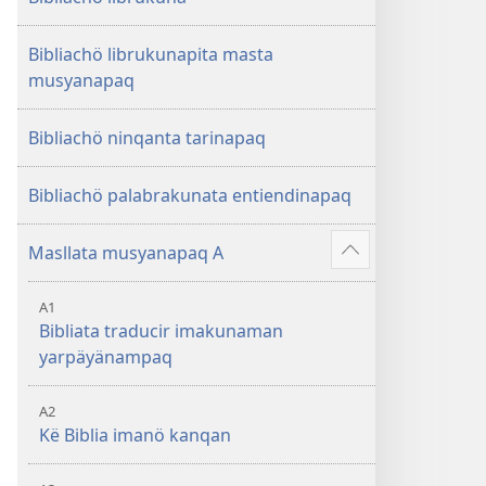
Bibliachö librukunapita masta
musyanapaq
Bibliachö ninqanta tarinapaq
Bibliachö palabrakunata entiendinapaq
Masllata musyanapaq A
Mostrar
más
A1
Bibliata traducir imakunaman
yarpäyänampaq
A2
Kë Biblia imanö kanqan