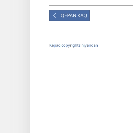
QEPAN KAQ
Këpaq copyrights niyanqan