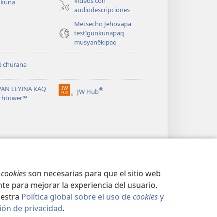
Videos con
ukuna
audiodescripciones
Mëtsëchö Jehoväpa
testïgunkunapaq
musyanëkipaq
ë churana
PAN LEYINA KAQ
®
JW Hub
(abre
chtower™
una
nueva
ventana)
s
cookies
son necesarias para que el sitio web
te para mejorar la experiencia del usuario.
uestra
Política global sobre el uso de
cookies
y
ión de privacidad
.
IÓN DE PRIVACIDAD