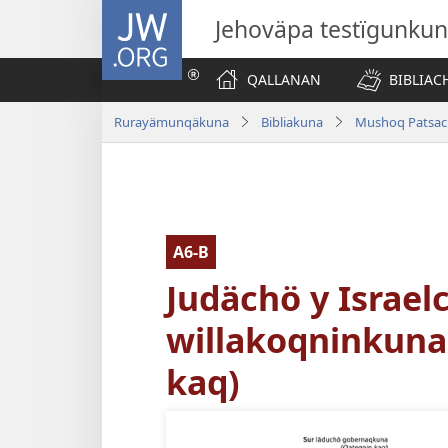
JW.ORG
Jehoväpa testïgunku
QALLANAN
BIBLIAC
Rurayämunqäkuna
Bibliakuna
Mushoq Patsac
A6-B
Judächö y Israel
willakoqninkuna
kaq)