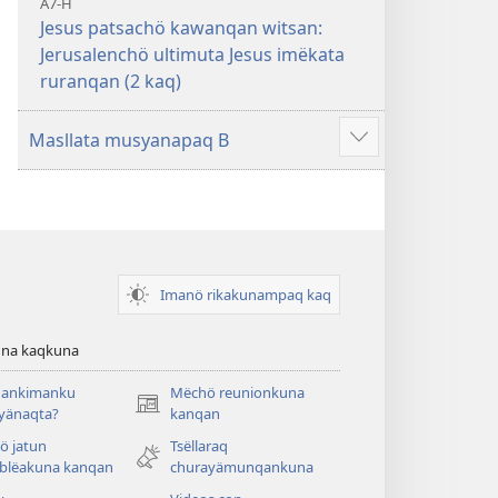
A7-H
Jesus patsachö kawanqan witsan:
Jerusalenchö ultimuta Jesus imëkata
ruranqan (2 kaq)
Masllata musyanapaq B
Mostrar
más
Imanö rikakunampaq kaq
una kaqkuna
ankimanku
Mëchö reunionkuna
(abre
ayänaqta?
kanqan
una
ö jatun
Tsëllaraq
nueva
blëakuna kanqan
churayämunqankuna
ventana)