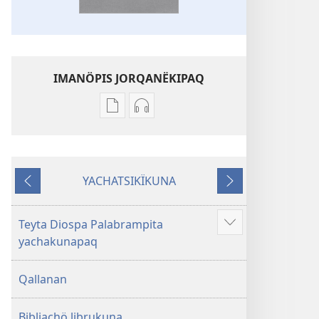
IMANÖPIS JORQANËKIPAQ
Mëqanchöpis
Grabacionkunata
jorqanëkipaq
jorqanëkipaq
kaqta
Mushoq
akranëkipaq
Patsachö
YACHATSIKÏKUNA
Mushoq
Kawaqkunapaq
QEPAN
QATEQNIN
Patsachö
Biblia
KAQ
KAQ
Kawaqkunapaq
Teyta Diospa Palabrampita
Mostrar
Biblia
yachakunapaq
más
Qallanan
Bibliachö librukuna