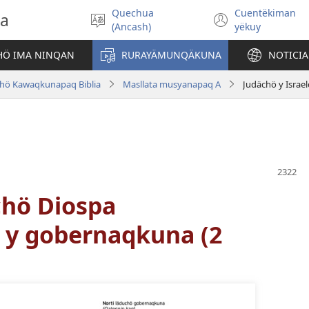
Quechua
Cuentëkiman
na
Mëqan
(abre
(Ancash)
yëkuy
idiömatapis
una
akrë
nueva
HÖ IMA NINQAN
RURAYÄMUNQÄKUNA
NOTICI
ventana)
hö Kawaqkunapaq Biblia
Masllata musyanapaq A
chö Diospa
 y gobernaqkuna (2