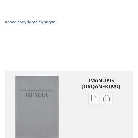
Këpaq copyrights niyanqan
IMANÖPIS
JORQANËKIPAQ
Mëqanchöpis
Grabacionku
jorqanëkipaq
jorqanëkipaq
kaqta
Mushoq
akranëkipaq
Patsachö
Mushoq
Kawaqkunap