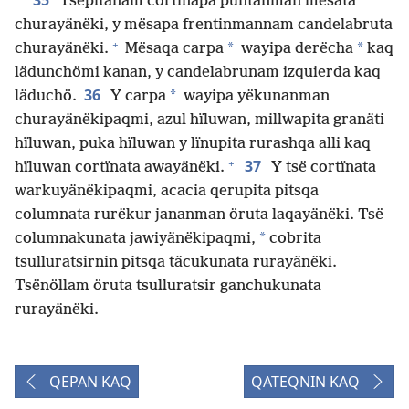
35
Tsëpitanam cortïnapa puntanman mësata
churayänëki, y mësapa frentinmannam candelabruta
+
*
*
churayänëki.
Mësaqa carpa
wayipa derëcha
kaq
lädunchömi kanan, y candelabrunam izquierda kaq
36
*
läduchö.
Y carpa
wayipa yëkunanman
churayänëkipaqmi, azul hïluwan, millwapita granäti
hïluwan, puka hïluwan y lïnupita rurashqa alli kaq
+
37
hïluwan cortïnata awayänëki.
Y tsë cortïnata
warkuyänëkipaqmi, acacia qerupita pitsqa
columnata rurëkur jananman öruta laqayänëki. Tsë
*
columnakunata jawiyänëkipaqmi,
cobrita
tsulluratsirnin pitsqa täcukunata rurayänëki.
Tsënöllam öruta tsulluratsir ganchukunata
rurayänëki.
QEPAN KAQ
QATEQNIN KAQ