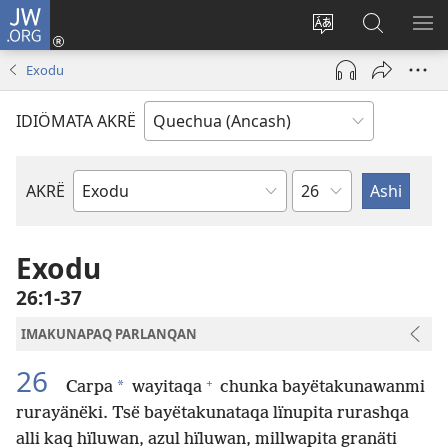
JW.ORG
Cuentëkiman
yëkuy
Päginapa
JW.ORG
ME
(abre
idiömanta
päginach
NI
Exodu
una
jukman
ashinëkip
RI
nueva
cambianëkipaq
IDIÖMATA AKRË
ventana)
Capítulo
AKRË
Libro
de
la
Exodu
Biblia
26:1-37
IMAKUNAPAQ PARLANQAN
26
+
*
Carpa
wayitaqa
chunka bayëtakunawanmi
rurayänëki. Tsë bayëtakunataqa lïnupita rurashqa
alli kaq hïluwan, azul hïluwan, millwapita granäti