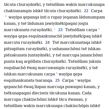
täcuta churayänëki, y tsënöllam wakin marcukunapa
22
chakinmampis ishkë täcuta churayänëki.
Carpa
*
wayipa qepanqa inti o rupay jeqanan lädumampam
kanan, y tsë läduman jawiyänëkipaqmi joqta
+
23
*
marcukunata rurayänëki.
Tsënöllam carpa
wayipa qepa esquïnankunachö jawiyänëkipaq ishkë
24
marcuta rurayänëki.
Tsë marcukunataqa ishkë
piëzapitam rurayänëki, y ushananchömi tsë ishkan
piëzakunata juntayänëki, y tsë marcupa jananchömi
punta kaq argöllata churayänëki. Tsënöllam juknin
esquïnachö ëwaq marcuwampis rurayänëki, y tsë
*
ishkan marcukunam carpa
wayipa qepa
25
*
esquïnankunata tsaranqa.
Carpa
wayipa
qepanchö ëwaq llapan marcuqa puwaqmi kanan, y
tsëkunapaqmi dieciseis täcukuna kanan. Cada
marcupa chakinchömi ishkë täcu ëwanan, y
tsënöllam wakin marcukunapa chakinchöpis ishkë