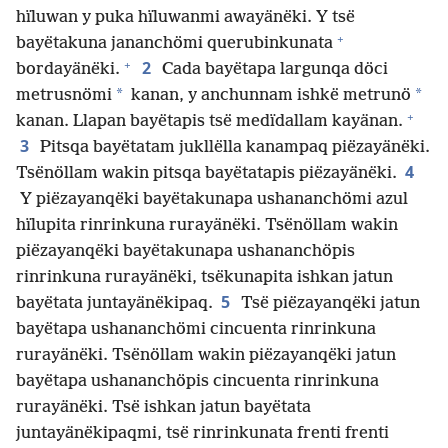
hïluwan y puka hïluwanmi awayänëki. Y tsë
+
bayëtakuna jananchömi querubinkunata
+
2
bordayänëki.
Cada bayëtapa largunqa döci
*
*
metrusnömi
kanan, y anchunnam ishkë metrunö
+
kanan. Llapan bayëtapis tsë medïdallam kayänan.
3
Pitsqa bayëtatam jukllëlla kanampaq piëzayänëki.
4
Tsënöllam wakin pitsqa bayëtatapis piëzayänëki.
Y piëzayanqëki bayëtakunapa ushananchömi azul
hïlupita rinrinkuna rurayänëki. Tsënöllam wakin
piëzayanqëki bayëtakunapa ushananchöpis
rinrinkuna rurayänëki, tsëkunapita ishkan jatun
5
bayëtata juntayänëkipaq.
Tsë piëzayanqëki jatun
bayëtapa ushananchömi cincuenta rinrinkuna
rurayänëki. Tsënöllam wakin piëzayanqëki jatun
bayëtapa ushananchöpis cincuenta rinrinkuna
rurayänëki. Tsë ishkan jatun bayëtata
juntayänëkipaqmi, tsë rinrinkunata frenti frenti