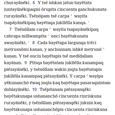
6
churayänëki.
Y tsë ishkan jatun bayëtata
juntayänëkipaqmi örupita cincuenta ganchukunata
*
rurayänëki. Tsënöpam tsë carpa
wayita
+
tsapäyänëkipaq bayëtaqa jukllëlla kanqa.
7
*
Tsënöllam carpa
wayita tsapayänëkipaq
+
cabrapa millwampita
onci bayëtakunata
+
8
awayänëki.
Cada bayëtapa largunqa trëci
*
metrusnömi kanan, y anchunnam ishkë metrunö
kanan. Y tsë oncin bayëtapis tsë medïdallam
9
kayänan.
Pitsqa bayëtatam jukllëlla kanampaq
piëzayänëki, y tsënöllam wakin joqta bayëtatapis
*
jukllëlla kanampaq piëzayänëki. Y carpa
wayipa
yëkunanchö ëwaq joqta kaq bayëtapa pasaraqnintam
10
doblayänëki.
Tsëpitanam piëzayanqëki
bayëtakunapa ushananchö cincuenta rinrinkuna
rurayänëki, y tsënöllam piëzayanqëki juknin kaq
bayëtakunapa ushananchöpis cincuenta rinrinkuna