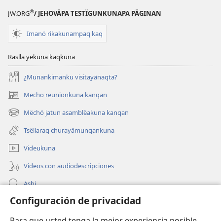
®
JW.ORG
/ JEHOVÄPA TESTÏGUNKUNAPA PÄGINAN
Imanö rikakunampaq kaq
Raslla yëkuna kaqkuna
¿Munankimanku visitayänaqta?
Mëchö reunionkuna kanqan
(abre
una
Mëchö jatun asamblëakuna kanqan
(abre
nueva
una
ventana)
Tsëllaraq churayämunqankuna
nueva
ventana)
Videukuna
Videos con audiodescripciones
Ashi
Configuración de privacidad
Mëtsëchö Jehoväpa testïgunkunapaq musyanëkipaq
Para que usted tenga la mejor experiencia posible,