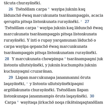
täcuta churayänëki.
26
*
Tsënöllam carpa
wayipa juknin kaq
lädunchö ëwaq marcukunata tsaränampaqpis, acacia
+
27
qerupita pitsqa listonkunata rurayänëki.
*
Tsënöllam carpa
wayipa juknin kaq lädunchö ëwaq
marcukunata tsaränampaqpis pitsqa listonkunata
rurayänëki. Y inti o rupay yarqamunan läduchö o
carpa wayipa qepanchö ëwaq marcunkunata
tsaränampaqpis pitsqa listonkunatam rurayänëki.
28
*
Y marcukunata chowpimpa
tsaränampaqmi juk
listonta ullutsiyänëki, y juknin kuchumpita juknin
kuchunyaqmi cruzaränan.
29
Llapan marcukunapa jananmanmi öruta
+
laqayänëki,
y listonta ullutsiyänëkipaqmi
argöllakunata churayänëki. Tsënöllam llapan
30
listonkunapa jananmampis öruta laqayänëki.
*
Carpa
wayitaqa jirkachö noqa rikätsinqaqtanöllam