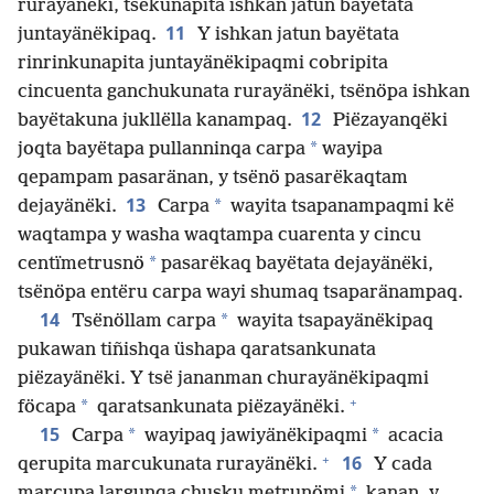
rurayänëki, tsëkunapita ishkan jatun bayëtata
11
juntayänëkipaq.
Y ishkan jatun bayëtata
rinrinkunapita juntayänëkipaqmi cobripita
cincuenta ganchukunata rurayänëki, tsënöpa ishkan
12
bayëtakuna jukllëlla kanampaq.
Piëzayanqëki
*
joqta bayëtapa pullanninqa carpa
wayipa
qepampam pasaränan, y tsënö pasarëkaqtam
13
*
dejayänëki.
Carpa
wayita tsapanampaqmi kë
waqtampa y washa waqtampa cuarenta y cincu
*
centïmetrusnö
pasarëkaq bayëtata dejayänëki,
tsënöpa entëru carpa wayi shumaq tsaparänampaq.
14
*
Tsënöllam carpa
wayita tsapayänëkipaq
pukawan tiñishqa üshapa qaratsankunata
piëzayänëki. Y tsë jananman churayänëkipaqmi
+
*
föcapa
qaratsankunata piëzayänëki.
15
*
*
Carpa
wayipaq jawiyänëkipaqmi
acacia
+
16
qerupita marcukunata rurayänëki.
Y cada
*
marcupa largunqa chusku metrunömi
kanan, y