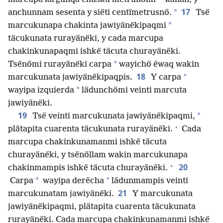
17
*
anchunnam sesenta y siëti centïmetrusnö.
Tsë
*
marcukunapa chakinta jawiyänëkipaqmi
täcukunata rurayänëki, y cada marcupa
chakinkunapaqmi ishkë täcuta churayänëki.
*
Tsënömi rurayänëki carpa
wayichö ëwaq wakin
18
*
marcukunata jawiyänëkipaqpis.
Y carpa
*
wayipa izquierda
lädunchömi veinti marcuta
jawiyänëki.
19
*
Tsë veinti marcukunata jawiyänëkipaqmi,
+
plätapita cuarenta täcukunata rurayänëki.
Cada
marcupa chakinkunamanmi ishkë täcuta
churayänëki, y tsënöllam wakin marcukunapa
+
20
chakinmampis ishkë täcuta churayänëki.
*
*
Carpa
wayipa derëcha
lädunmampis veinti
21
marcukunatam jawiyänëki.
Y marcukunata
jawiyänëkipaqmi, plätapita cuarenta täcukunata
rurayänëki. Cada marcupa chakinkunamanmi ishkë