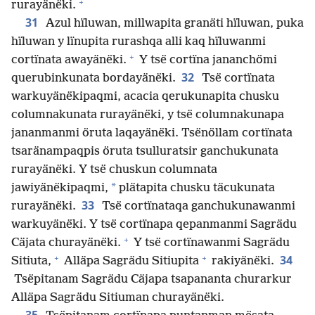
+
rurayänëki.
31
Azul hïluwan, millwapita granäti hïluwan, puka
hïluwan y lïnupita rurashqa alli kaq hïluwanmi
+
cortïnata awayänëki.
Y tsë cortïna jananchömi
32
querubinkunata bordayänëki.
Tsë cortïnata
warkuyänëkipaqmi, acacia qerukunapita chusku
columnakunata rurayänëki, y tsë columnakunapa
jananmanmi öruta laqayänëki. Tsënöllam cortïnata
tsaränampaqpis öruta tsulluratsir ganchukunata
rurayänëki. Y tsë chuskun columnata
*
jawiyänëkipaqmi,
plätapita chusku täcukunata
33
rurayänëki.
Tsë cortïnataqa ganchukunawanmi
warkuyänëki. Y tsë cortïnapa qepanmanmi Sagrädu
+
Cäjata churayänëki.
Y tsë cortïnawanmi Sagrädu
+
+
34
Sitiuta,
Alläpa Sagrädu Sitiupita
rakiyänëki.
Tsëpitanam Sagrädu Cäjapa tsapananta churarkur
Alläpa Sagrädu Sitiuman churayänëki.