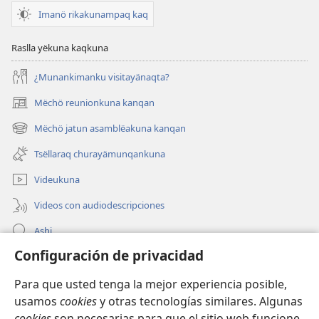
Imanö rikakunampaq kaq
Raslla yëkuna kaqkuna
¿Munankimanku visitayänaqta?
Mëchö reunionkuna kanqan
(abre
una
Mëchö jatun asamblëakuna kanqan
(abre
nueva
una
ventana)
Tsëllaraq churayämunqankuna
nueva
ventana)
Videukuna
Videos con audiodescripciones
Ashi
Configuración de privacidad
Mëtsëchö Jehoväpa testïgunkunapaq musyanëkipaq
Para que usted tenga la mejor experiencia posible,
Qellë churana
(abre
usamos
cookies
y otras tecnologías similares. Algunas
una
cookies
son necesarias para que el sitio web funcione,