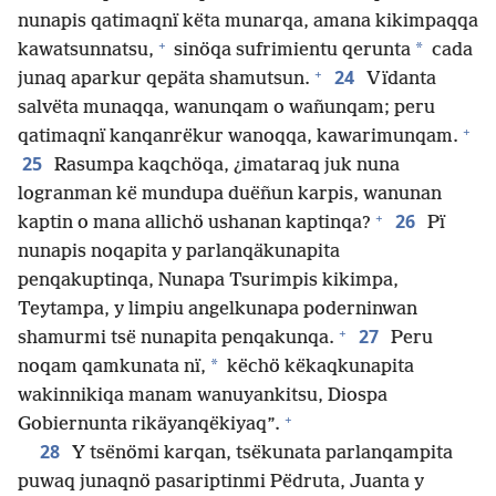
nunapis qatimaqnï këta munarqa, amana kikimpaqqa
+
*
kawatsunnatsu,
sinöqa sufrimientu qerunta
cada
+
24
junaq aparkur qepäta shamutsun.
Vïdanta
salvëta munaqqa, wanunqam o wañunqam; peru
+
qatimaqnï kanqanrëkur wanoqqa, kawarimunqam.
25
Rasumpa kaqchöqa, ¿imataraq juk nuna
logranman kë mundupa duëñun karpis, wanunan
+
26
kaptin o mana allichö ushanan kaptinqa?
Pï
nunapis noqapita y parlanqäkunapita
penqakuptinqa, Nunapa Tsurimpis kikimpa,
Teytampa, y limpiu angelkunapa poderninwan
+
27
shamurmi tsë nunapita penqakunqa.
Peru
*
noqam qamkunata nï,
këchö këkaqkunapita
wakinnikiqa manam wanuyankitsu, Diospa
+
Gobiernunta rikäyanqëkiyaq”.
28
Y tsënömi karqan, tsëkunata parlanqampita
puwaq junaqnö pasariptinmi Pëdruta, Juanta y