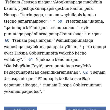
Tsënam Jesusqa nirqan: “Atoqkunapaqa machënin
kanmi, y pishqukunapapis qeshun kanmi, peru
Nunapa Tsurimpaqa, manam wayinllapis kantsu
+
59
*
tsëchö jamarinampaq”.
Tsëpitanam juktana,
“qatimaqnï kë” nirqan. Tsë nunanam, “Teytë,
+
puntataqa papänïtaraq pampëkamushaq”
nirqan.
60
Tsënam pëqa nirqan: “Wanushqakunataqa
+
wanushqa mayinkuna pampakuyätsun,
peru qamqa
ëwar Diospa Gobiernumpita wakchö këchö
+
61
willakuy”.
Y juknam kënö nirqan:
“Qatishqëkim Teytë, peru puntataqa wayïchö
62
këkaqkunapitaraq despidikaramushaq”.
Tsënam
Jesusqa nirqan: “Pï nunapis takllata tsarëkar
+
qepaman rikaqqa,
manam Diospa Gobiernunman
+
yëkunampaqnötsu”.