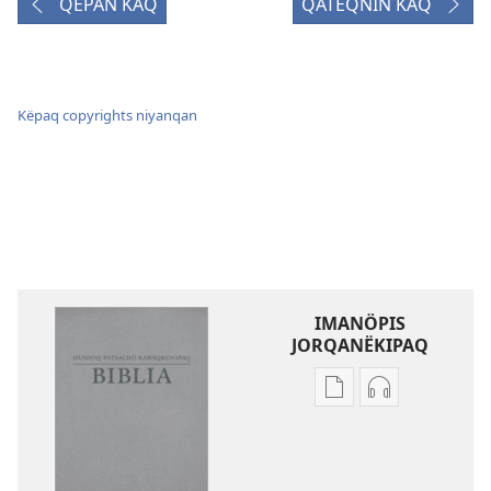
QEPAN KAQ
QATEQNIN KAQ
Këpaq copyrights niyanqan
IMANÖPIS
JORQANËKIPAQ
Mëqanchöpis
Grabacionku
jorqanëkipaq
jorqanëkipaq
kaqta
Mushoq
akranëkipaq
Patsachö