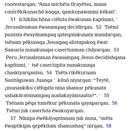
contestarqan: “Ama michëta tïrayëtsu, mana
contrëkikunachö kaqqa, qamkunawanmi këkan”.
+
51
Ichikllachöna ciëluta ëwakunan kaptinmi,
52
Jerusalenman ëwanampaq decidirqan.
Tsëmi
puntata ëwayänampaq qateqninkunata mandarqan,
tsënam pëkunaqa Jesuspaq alistapakoq ëwar
53
Samaria nunakunapa caserïunman chäyarqan.
Peru Jerusalenman ëwanampaq Jesus decidishqana
+
kaptinmi,
tsë caserïupita nunakunaqa
54
chaskiyarqantsu.
Tsëta rikëkurnam
+
Santiäguwan Juanqa
kënö niyarqan: “Teytë,
¿munankiku ciëlupita nina shamur pëkunata
+
55
ushakäratsinampaq mañakayämunäta?”.
56
Tsënam pëqa tumëkur pëkunata qayaparqan.
Tsëmi juk caserïuta ëwakuyarqan.
57
Nänipa ëwëkäyaptinnam juk nuna, “mëta
58
ëwaptikipis qepëkitam shamushaq” nirqan.