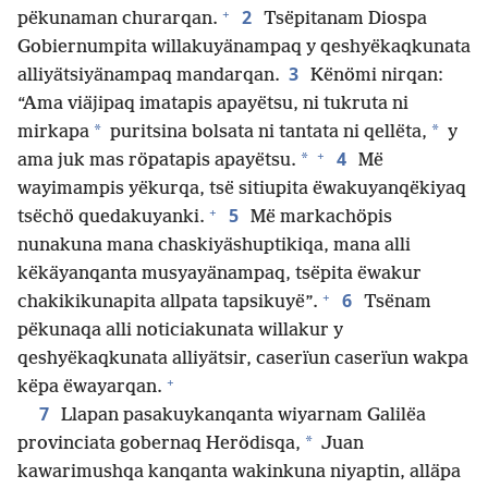
+
2
pëkunaman churarqan.
Tsëpitanam Diospa
Gobiernumpita willakuyänampaq y qeshyëkaqkunata
3
alliyätsiyänampaq mandarqan.
Kënömi nirqan:
“Ama viäjipaq imatapis apayëtsu, ni tukruta ni
*
*
mirkapa
puritsina bolsata ni tantata ni qellëta,
y
+
4
*
ama juk mas röpatapis apayëtsu.
Më
wayimampis yëkurqa, tsë sitiupita ëwakuyanqëkiyaq
+
5
tsëchö quedakuyanki.
Më markachöpis
nunakuna mana chaskiyäshuptikiqa, mana alli
këkäyanqanta musyayänampaq, tsëpita ëwakur
+
6
chakikikunapita allpata tapsikuyë”.
Tsënam
pëkunaqa alli noticiakunata willakur y
qeshyëkaqkunata alliyätsir, caserïun caserïun wakpa
+
këpa ëwayarqan.
7
Llapan pasakuykanqanta wiyarnam Galilëa
*
provinciata gobernaq Herödisqa,
Juan
kawarimushqa kanqanta wakinkuna niyaptin, alläpa