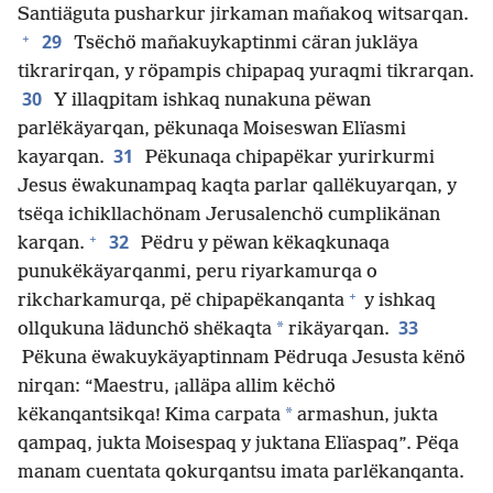
Santiäguta pusharkur jirkaman mañakoq witsarqan.
+
29
Tsëchö mañakuykaptinmi cäran jukläya
tikrarirqan, y röpampis chipapaq yuraqmi tikrarqan.
30
Y illaqpitam ishkaq nunakuna pëwan
parlëkäyarqan, pëkunaqa Moiseswan Elïasmi
31
kayarqan.
Pëkunaqa chipapëkar yurirkurmi
Jesus ëwakunampaq kaqta parlar qallëkuyarqan, y
tsëqa ichikllachönam Jerusalenchö cumplikänan
+
32
karqan.
Pëdru y pëwan këkaqkunaqa
punukëkäyarqanmi, peru riyarkamurqa o
+
rikcharkamurqa, pë chipapëkanqanta
y ishkaq
33
*
ollqukuna lädunchö shëkaqta
rikäyarqan.
Pëkuna ëwakuykäyaptinnam Pëdruqa Jesusta kënö
nirqan: “Maestru, ¡alläpa allim këchö
*
këkanqantsikqa! Kima carpata
armashun, jukta
qampaq, jukta Moisespaq y juktana Elïaspaq”. Pëqa
manam cuentata qokurqantsu imata parlëkanqanta.