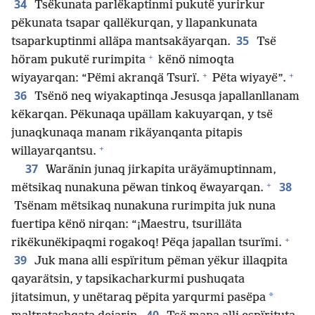
34
Tsëkunata parlëkaptinmi pukutë yurirkur
pëkunata tsapar qallëkurqan, y llapankunata
35
tsaparkuptinmi alläpa mantsakäyarqan.
Tsë
+
höram pukutë rurimpita
kënö nimoqta
+
+
wiyayarqan: “Pëmi akranqä Tsurï.
Pëta wiyayë”.
36
Tsënö neq wiyakaptinqa Jesusqa japallanllanam
këkarqan. Pëkunaqa upällam kakuyarqan, y tsë
junaqkunaqa manam rikäyanqanta pitapis
+
willayarqantsu.
37
Waränin junaq jirkapita uräyämuptinnam,
+
38
mëtsikaq nunakuna pëwan tinkoq ëwayarqan.
Tsënam mëtsikaq nunakuna rurimpita juk nuna
fuertipa kënö nirqan: “¡Maestru, tsurilläta
+
rikëkunëkipaqmi rogakoq! Pëqa japallan tsurïmi.
39
Juk mana alli espïritum pëman yëkur illaqpita
qayarätsin, y tapsikacharkurmi pushuqata
*
jitatsimun, y unëtaraq pëpita yarqurmi pasëpa