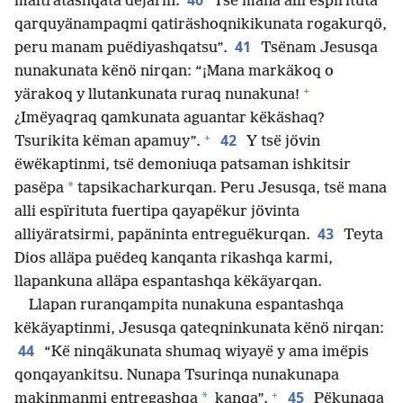
40
maltratashqata dejarin.
Tsë mana alli espïrituta
qarquyänampaqmi qatiräshoqnikikunata rogakurqö,
41
peru manam puëdiyashqatsu”.
Tsënam Jesusqa
nunakunata kënö nirqan: “¡Mana markäkoq o
+
yärakoq y llutankunata ruraq nunakuna!
¿Imëyaqraq qamkunata aguantar këkäshaq?
+
42
Tsurikita këman apamuy”.
Y tsë jövin
ëwëkaptinmi, tsë demoniuqa patsaman ishkitsir
*
pasëpa
tapsikacharkurqan. Peru Jesusqa, tsë mana
alli espïrituta fuertipa qayapëkur jövinta
43
alliyäratsirmi, papäninta entreguëkurqan.
Teyta
Dios alläpa puëdeq kanqanta rikashqa karmi,
llapankuna alläpa espantashqa këkäyarqan.
Llapan ruranqampita nunakuna espantashqa
këkäyaptinmi, Jesusqa qateqninkunata kënö nirqan:
44
“Kë ninqäkunata shumaq wiyayë y ama imëpis
qonqayankitsu. Nunapa Tsurinqa nunakunapa
+
45
*
makinmanmi entregashqa
kanqa”.
Pëkunaqa