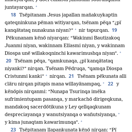
+
juntayarqan.
18
Tsëpitanam Jesus japallan mañakuykaptin
qateqninkuna pëman witiyarqan, tsënam pëqa “¿pï
+
19
kanqätataq nunakuna niyan?”
nir tapurqan.
Pëkunanam kënö niyarqan: “Wakinmi Bautizakoq
Juanmi niyan, wakinnam Elïasmi niyan, y wakinnam
+
Diospa unë willakoqninchi kawarimushqa niyan”.
20
Tsënam pëqa, “qamkunaqa, ¿pï kanqätataq
niyanki?” nirqan. Tsënam Pëdruqa, “qamqa Diospa
+
21
Cristunmi kanki”
nirqan.
Tsënam pëkunata alli
+
22
cläru nirqan pitapis mana willayänampaq,
y
kënöpis nirqanmi: “Nunapa Tsurinqa imëka
sufrimientupam pasanqa, y markachö dirigeqkuna,
mandakoq sacerdötikuna y Ley qellqaqkunam
+
despreciayanqa y wanutsiyanqa o wañutsiyanqa,
+
y kima junaqtam kawarimunqa”.
23
Tsëpitanam llapankunata kënö nirqan: “Pï