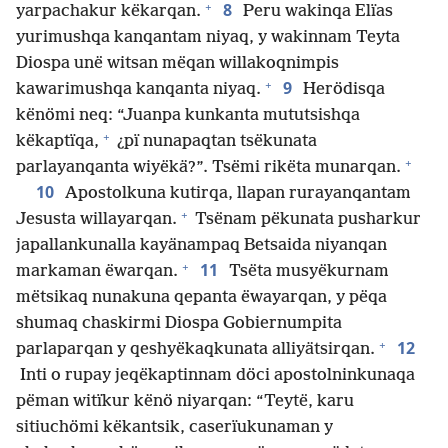
+
8
yarpachakur këkarqan.
Peru wakinqa Elïas
yurimushqa kanqantam niyaq, y wakinnam Teyta
Diospa unë witsan mëqan willakoqnimpis
+
9
kawarimushqa kanqanta niyaq.
Herödisqa
kënömi neq: “Juanpa kunkanta mututsishqa
+
këkaptïqa,
¿pï nunapaqtan tsëkunata
+
parlayanqanta wiyëkä?”. Tsëmi rikëta munarqan.
10
Apostolkuna kutirqa, llapan rurayanqantam
+
Jesusta willayarqan.
Tsënam pëkunata pusharkur
japallankunalla kayänampaq Betsaida niyanqan
+
11
markaman ëwarqan.
Tsëta musyëkurnam
mëtsikaq nunakuna qepanta ëwayarqan, y pëqa
shumaq chaskirmi Diospa Gobiernumpita
+
12
parlaparqan y qeshyëkaqkunata alliyätsirqan.
Inti o rupay jeqëkaptinnam döci apostolninkunaqa
pëman witïkur kënö niyarqan: “Teytë, karu
sitiuchömi këkantsik, caserïukunaman y