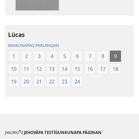
Mushoq
Kawaqkunap
Patsachö
Biblia
Kawaqkunapaq
Biblia
Lücas
IMAKUNAPAQ PARLANQAN
1
2
3
4
5
6
7
8
9
10
11
12
13
14
15
16
17
18
19
20
21
22
23
24
®
JW.ORG
/ JEHOVÄPA TESTÏGUNKUNAPA PÄGINAN