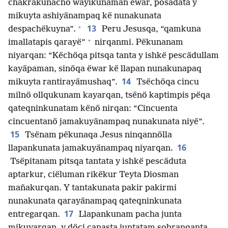
chakrakunachö wayikunaman ëwar, posädata y
mikuyta ashiyänampaq kë nunakunata
+
13
despachëkuyna”.
Peru Jesusqa, “qamkuna
+
imallatapis qarayë”
nirqanmi. Pëkunanam
niyarqan: “Këchöqa pitsqa tanta y ishkë pescädullam
kayäpaman, sinöqa ëwar kë llapan nunakunapaq
14
mikuyta rantirayämushaq”.
Tsëchöqa cincu
milnö ollqukunam kayarqan, tsënö kaptimpis pëqa
qateqninkunatam kënö nirqan: “Cincuenta
cincuentanö jamakuyänampaq nunakunata niyë”.
15
Tsënam pëkunaqa Jesus ninqannölla
16
llapankunata jamakuyänampaq niyarqan.
Tsëpitanam pitsqa tantata y ishkë pescäduta
aptarkur, ciëluman rikëkur Teyta Diosman
mañakurqan. Y tantakunata pakir pakirmi
nunakunata qarayänampaq qateqninkunata
17
entregarqan.
Llapankunam pacha junta
mikuyarqan, y döci canasta juntatam sobranqanta