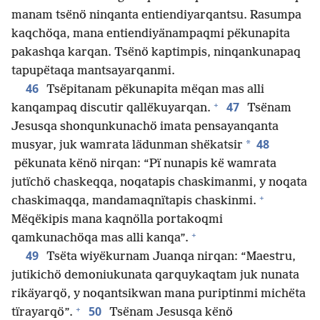
manam tsënö ninqanta entiendiyarqantsu. Rasumpa
kaqchöqa, mana entiendiyänampaqmi pëkunapita
pakashqa karqan. Tsënö kaptimpis, ninqankunapaq
tapupëtaqa mantsayarqanmi.
46
Tsëpitanam pëkunapita mëqan mas alli
+
47
kanqampaq discutir qallëkuyarqan.
Tsënam
Jesusqa shonqunkunachö imata pensayanqanta
48
*
musyar, juk wamrata lädunman shëkatsir
pëkunata kënö nirqan: “Pï nunapis kë wamrata
jutïchö chaskeqqa, noqatapis chaskimanmi, y noqata
+
chaskimaqqa, mandamaqnïtapis chaskinmi.
Mëqëkipis mana kaqnölla portakoqmi
+
qamkunachöqa mas alli kanqa”.
49
Tsëta wiyëkurnam Juanqa nirqan: “Maestru,
jutikichö demoniukunata qarquykaqtam juk nunata
rikäyarqö, y noqantsikwan mana puriptinmi michëta
+
50
tïrayarqö”.
Tsënam Jesusqa kënö