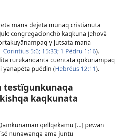
rëta mana dejëta munaq cristiänuta
 Juk: congregacionchö kaqkuna Jehovä
portakuyänampaq y jutsata mana
1 Corintius 5:6;
15:33;
1 Pëdru 1:16
).
allita rurëkanqanta cuentata qokunampaq
 yanapëta puëdin (
Hebrëus 12:11
).
 testïgunkunaqa
akishqa kaqkunata
 “Qamkunaman qellqëkämü [...] pëwan
Tsë nunawanqa ama juntu