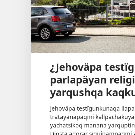
¿Jehoväpa test
parlapäyan reli
yarqushqa kaqk
Jehoväpa testïgunkunaqa llap
tratayänäpaqmi kallpachakuyä. 
yachatsikoq manana yarqupti
Diosta adorar sïguinampaqmi 