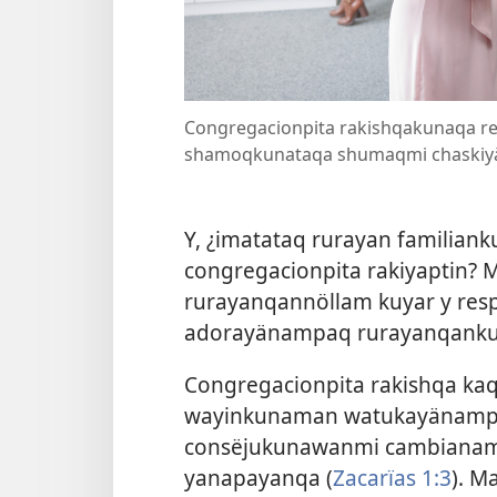
Congregacionpita rakishqakunaqa r
shamoqkunataqa shumaqmi chaskiy
Y, ¿imatataq rurayan familia
congregacionpita rakiyaptin?
rurayanqannöllam kuyar y resp
adorayänampaq rurayanqanku
Congregacionpita rakishqa ka
wayinkunaman watukayänampaq
consëjukunawanmi cambianam
yanapayanqa (
Zacarïas 1:3
). M