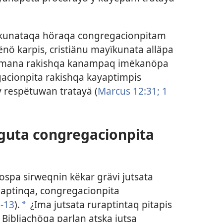
aqkunataqa höraqa congregacionpitam
sënö karpis, cristiänu mayïkunata alläpa
a mana rakishqa kanampaq imëkanöpa
acionpita rakishqa kayaptimpis
 respëtuwan tratayä (
Marcus 12:31;
1
ïguta congregacionpita
ospa sirweqnin këkar grävi jutsata
aptinqa, congregacionpita
1-13
).
¿Ima jutsata ruraptintaq pitapis
a
Bibliachöqa parlan atska jutsa