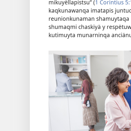
mikuyëllapistsu” (
1 Corintius 5
kaqkunawanqa imatapis juntuqa
reunionkunaman shamuytaqa 
shumaqmi chaskiyä y respëtuw
kutimuyta munarninqa anciän