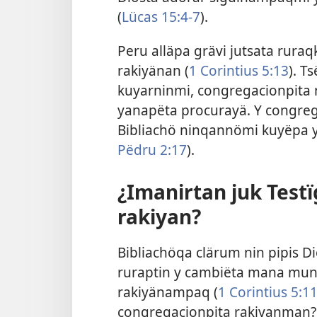
(
Lücas 15:4-7
).
Peru alläpa grävi jutsata rur
rakiyänan (
1 Corintius 5:13
). T
kuyarninmi, congregacionpit
yanapëta procurayä. Y congreg
Bibliachö ninqannömi kuyëpa y
Pëdru 2:17
).
¿Imanirtan juk Test
rakiyan?
Bibliachöqa clärum nin pipis Di
ruraptin y cambiëta mana mun
rakiyänampaq (
1 Corintius 5:1
congregacionpita rakiyanman? 