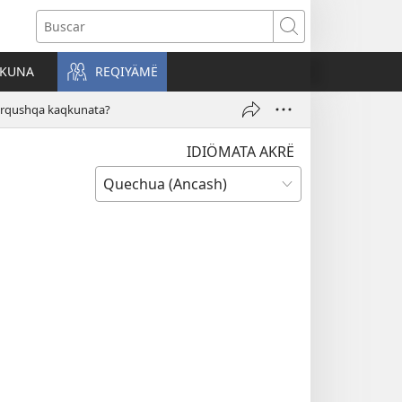
Buscar
AKUNA
REQIYÄMË
arqushqa kaqkunata?
IDIÖMATA AKRË