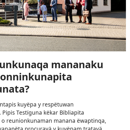
ïgunkunaqa mananaku
gionninkunapita
unata?
antapis kuyëpa y respëtuwan
Pipis Testïguna këkar Bibliapita
n o reunionkunaman manana ëwaptinqa,
yanapëta procurayä y kuyëpam tratayä