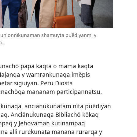
eunionnïkunaman shamuyta puëdiyanmi y
ä.
nkunachö papä kaqta o mamä kaqta
 Majanqa y wamrankunaqa imëpis
etar sïguiyan. Peru Diosta
nachöqa mananam participannatsu.
qkunaqa, anciänukunatam nïta puëdiyan
. Anciänukunaqa Bibliachö këkaq
paq y Jehoväman kutinampaq
ana alli rurëkunata manana rurarqa y