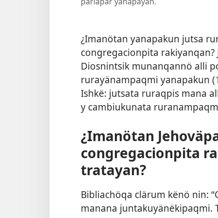
parlapar yanapayan.
¿Imanötan yanapakun jutsa ru
congregacionpita rakiyanqan?
Diosnintsik munanqannö alli 
rurayänampaqmi yanapakun (
Ishkë: jutsata ruraqpis mana 
y cambiukunata ruranampaqmi
¿Imanötan Jehoväpa
congregacionpita r
tratayan?
Bibliachöqa clärum kënö nin:
manana juntakuyänëkipaqmi. 