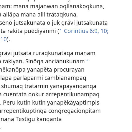
nam: mana majanwan oqllanakoqkuna,
alläpa mana alli trataqkuna,
ënö jutsakunata o juk grävi jutsakunata
a rakita puëdiyanmi (
1 Corintius 6:9, 10;
 10
).
 grävi jutsata ruraqkunataqa manam
a rakiyan. Sinöqa anciänukunam
b
mëkanöpa yanapëta procurayan
ëllapa parlaparmi cambianampaq
ö shumaq tratarnin yanapayanqanqa
ta cuentata qokur arrepentikunampaq
). Peru kutin kutin yanapëkäyaptimpis
a arrepentikuptinqa congregacionpitam
nana Testïgu kanqanta
.