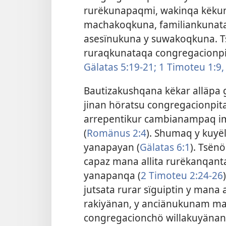
rurëkunapaqmi, wakinqa këku
machakoqkuna, familiankunata 
asesïnukuna y suwakoqkuna. Ts
ruraqkunataqa congregacionpit
Gälatas 5:19-21;
1 Timoteu 1:9,
Bautizakushqana këkar alläpa
jinan höratsu congregacionpit
arrepentikur cambianampaq i
(
Romänus 2:4
). Shumaq y kuy
yanapayan (
Gälatas 6:1
). Tsën
capaz mana allita rurëkanqan
yanapanqa (
2 Timoteu 2:24-26
jutsata rurar sïguiptin y man
rakiyänan, y anciänukunam ma
congregacionchö willakuyänan