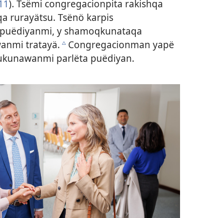
:11
). Tsëmi congregacionpita rakishqa
 rurayätsu. Tsënö karpis
puëdiyanmi, y shamoqkunataqa
anmi tratayä.
Congregacionman yapë
c
ukunawanmi parlëta puëdiyan.