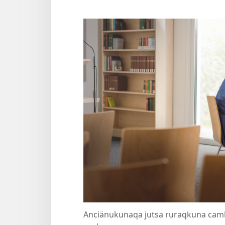
Anciänukunaqa jutsa ruraqkuna ca