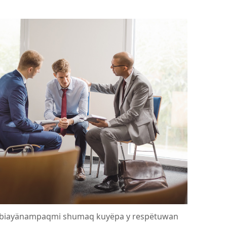
mbiayänampaqmi shumaq kuyëpa y respëtuwan