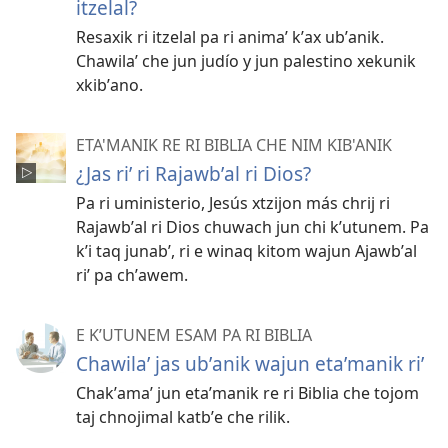
itzelal?
Resaxik ri itzelal pa ri animaʼ kʼax ubʼanik.
Chawilaʼ che jun judío y jun palestino xekunik
xkibʼano.
ETA'MANIK RE RI BIBLIA CHE NIM KIB'ANIK
¿Jas riʼ ri Rajawbʼal ri Dios?
Pa ri uministerio, Jesús xtzijon más chrij ri
Rajawbʼal ri Dios chuwach jun chi kʼutunem. Pa
kʼi taq junabʼ, ri e winaq kitom wajun Ajawbʼal
riʼ pa chʼawem.
E KʼUTUNEM ESAM PA RI BIBLIA
Chawilaʼ jas ubʼanik wajun etaʼmanik riʼ
Chakʼamaʼ jun etaʼmanik re ri Biblia che tojom
taj chnojimal katbʼe che rilik.