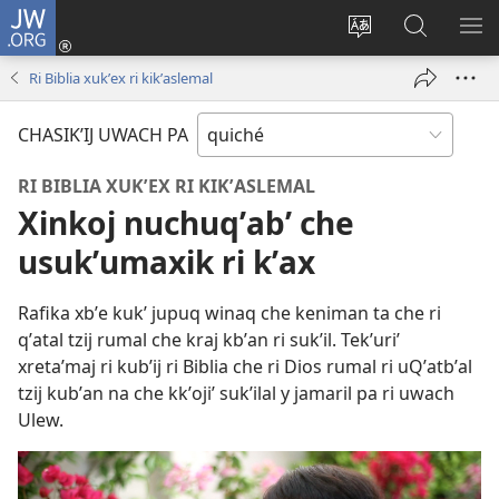
JW.ORG
Umajixik
sesión
Kakʼex
Chawilaʼ
RI
(opens
ri
JW.ORG
KK
Ri Biblia xukʼex ri kikʼaslemal
new
chʼabʼal
RI
window)
rech
ME
CHASIKʼIJ UWACH PA
ri Internet
RI BIBLIA XUKʼEX RI KIKʼASLEMAL
Xinkoj nuchuqʼabʼ che
usukʼumaxik ri kʼax
Rafika xbʼe kukʼ jupuq winaq che keniman ta che ri
qʼatal tzij rumal che kraj kbʼan ri sukʼil. Tekʼuriʼ
xretaʼmaj ri kubʼij ri Biblia che ri Dios rumal ri uQʼatbʼal
tzij kubʼan na che kkʼojiʼ sukʼilal y jamaril pa ri uwach
Ulew.