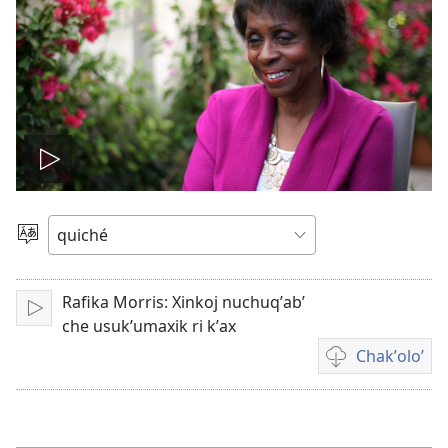
Play
video
Chacha'
jun
ch'ab'al
Rafika Morris: Xinkoj nuchuqʼabʼ
Tzijb'al
che usukʼumaxik ri kʼax
re
Chakʼoloʼ
Video
recordings
download
options