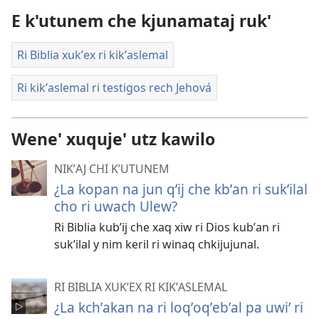
E k'utunem che kjunamataj ruk'
Ri Biblia xukʼex ri kikʼaslemal
Ri kikʼaslemal ri testigos rech Jehová
Wene' xuquje' utz kawilo
NIKʼAJ CHI KʼUTUNEM
¿La kopan na jun qʼij che kbʼan ri sukʼilal
cho ri uwach Ulew?
Ri Biblia kubʼij che xaq xiw ri Dios kubʼan ri
sukʼilal y nim keril ri winaq chkijujunal.
RI BIBLIA XUKʼEX RI KIKʼASLEMAL
¿La kchʼakan na ri loqʼoqʼebʼal pa uwiʼ ri