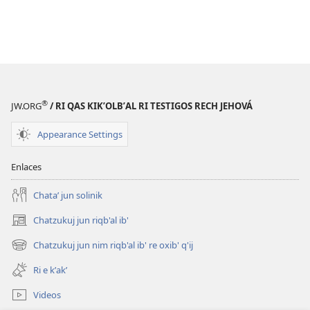
®
JW.ORG
/ RI QAS KIKʼOLBʼAL RI TESTIGOS RECH JEHOVÁ
Appearance Settings
Enlaces
Chataʼ jun solinik
Chatzukuj jun riqb'al ib'
(opens
new
Chatzukuj jun nim riqb'al ib' re oxib' q'ij
(opens
window)
new
Ri e kʼakʼ
window)
Videos