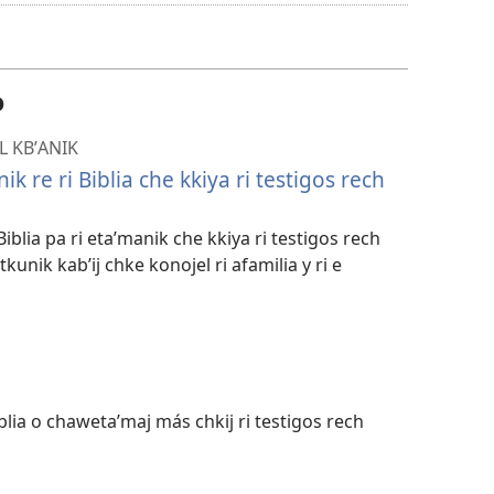
recordings
download
options
o
 KBʼANIK
ik re ri Biblia che kkiya ri testigos rech
blia pa ri etaʼmanik che kkiya ri testigos rech
kunik kabʼij chke konojel ri afamilia y ri e
iblia o chawetaʼmaj más chkij ri testigos rech