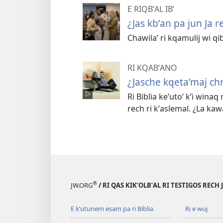
E RIQBʼAL IBʼ
¿Jas kbʼan pa jun Ja r
Chawilaʼ ri kqamulij wi qib
RI KQABʼANO
¿Jasche kqetaʼmaj chri
Ri Biblia keʼutoʼ kʼi wina
rech ri kʼaslemal. ¿La kaw
®
JW.ORG
/ RI QAS KIKʼOLBʼAL RI TESTIGOS RECH
E kʼutunem esam pa ri Biblia
Ri e wuj