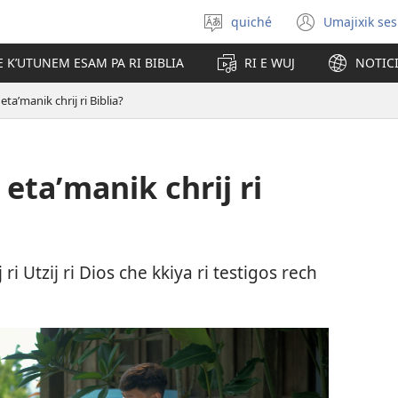
quiché
Umajixik ses
Uchaʼik
(opens
jun
new
E KʼUTUNEM ESAM PA RI BIBLIA
RI E WUJ
NOTIC
chʼabʼal
windo
etaʼmanik chrij ri Biblia?
 etaʼmanik chrij ri
j ri Utzij ri Dios che kkiya ri testigos rech