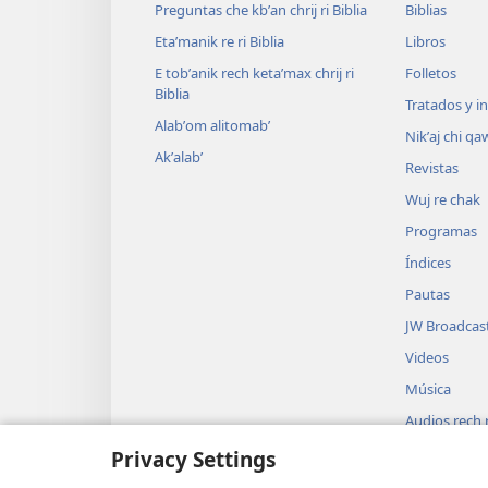
Preguntas che kbʼan chrij ri Biblia
Biblias
Etaʼmanik re ri Biblia
Libros
E tobʼanik rech ketaʼmax chrij ri
Folletos
Biblia
Tratados y i
Alabʼom alitomabʼ
Nikʼaj chi qa
Akʼalabʼ
Revistas
Wuj re chak
Programas
Índices
Pautas
JW Broadcas
Videos
Música
Audios rech ri
Biblia
Privacy Settings
Usikʼixik uwac