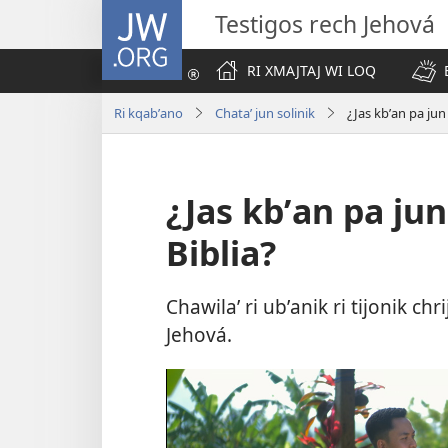
JW.ORG
Testigos rech Jehová
RI XMAJTAJ WI LOQ
Ri kqabʼano
Chataʼ jun solinik
¿Jas kbʼan pa jun 
¿Jas kbʼan pa jun
Biblia?
Chawilaʼ ri ubʼanik ri tijonik chri
Jehová.