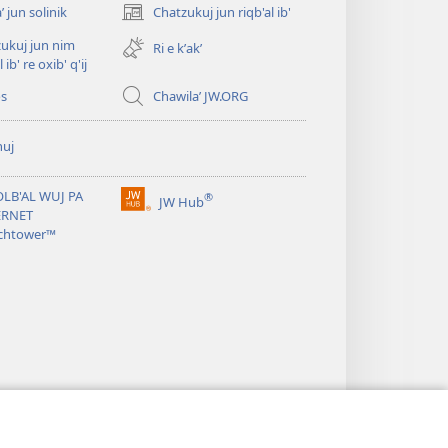
ʼ jun solinik
Chatzukuj jun riqb'al ib'
(opens
new
ukuj jun nim
Ri e kʼakʼ
window)
l ib' re oxib' q'ij
os
Chawilaʼ JW.ORG
huj
OLB'AL WUJ PA
®
JW Hub
(opens
ERNET
new
chtower™
window)