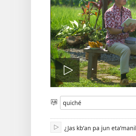
Play
video
Chacha'
jun
ch'ab'al
¿Jas kbʼan pa jun etaʼmanik 
Tzijb'al