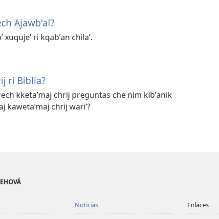
ech Ajawbʼal?
ʼ xuqujeʼ ri kqabʼan chilaʼ.
j ri Biblia?
q rech kketaʼmaj chrij preguntas che nim kibʼanik
aj kawetaʼmaj chrij wariʼ?
 JEHOVÁ
Noticias
Enlaces