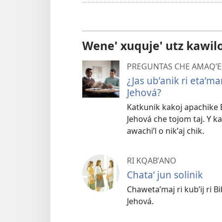
re
Wene' xuquje' utz kawil
PREGUNTAS CHE AMAQʼEL
¿Jas ubʼanik ri etaʼman
Jehová?
Katkunik kakoj apachike Bi
Jehová che tojom taj. Y kat
awachiʼl o nikʼaj chik.
RI KQABʼANO
Chataʼ jun solinik
Chawetaʼmaj ri kubʼij ri B
Jehová.