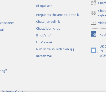
Chata
Ri kqabʼano
Chatz
Preguntas che amaqʼel kbʼanik
(opens
riqb'a
new
Chataʼ jun solinik
Vide
nvitaciones
window)
Chattzʼibʼan chqe
wuj
Kuc
E riqbʼal ibʼ
(opens
new
Unaʼtasaxik
window)
UK'
Nim riqbʼal ibʼ rech oxibʼ qʼij
INT
(opens
Wat
Kikʼaslemal
new
window)
®
ting
 historias kʼo pa ri
h ri Biblia