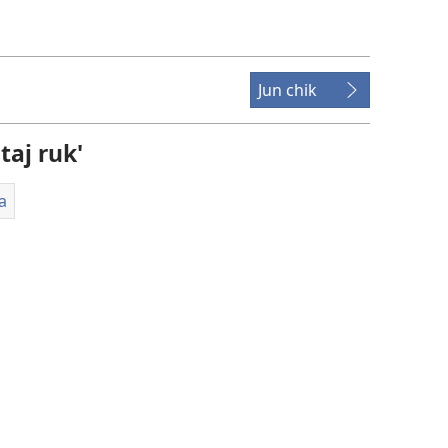
recordings
download
options
Jun chik
aj ruk'
a