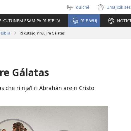
quiché
Umajixik ses
Uchaʼik
(opens
jun
new
E KʼUTUNEM ESAM PA RI BIBLIA
RI E WUJ
NOTIC
chʼabʼal
windo
 Biblia
Ri kutzijoj ri wuj re Gálatas
 re Gálatas
che ri rijaʼl ri Abrahán are ri Cristo