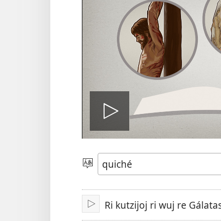
Play
video
Chacha'
jun
ch'ab'al
Ri kutzijoj ri wuj re Gálata
Tzijb'al