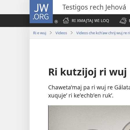
JW.ORG
Testigos rech Jehová
RI XMAJTAJ WI LOQ
Ri e wuj
Videos
Videos che kchʼaw chrij wuj re ri
Ri kutzijoj ri wuj
Chawetaʼmaj pa ri wuj re Gálatas 
xuqujeʼ ri keʼechbʼen rukʼ.