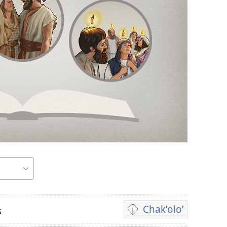
Chakʼoloʼ
s
Video