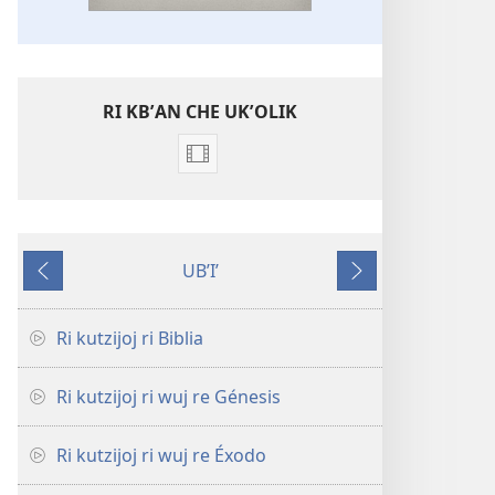
RI KBʼAN CHE UKʼOLIK
Video
recordings
download
options
UBʼIʼ
Videos
Nab'e
Jun
che
chik
kchʼaw
Ri kutzijoj ri Biblia
chrij
wuj
Ri kutzijoj ri wuj re Génesis
re
ri
Ri kutzijoj ri wuj re Éxodo
Biblia