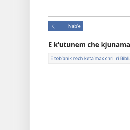
re
Nab'e
E k'utunem che kjunamat
E tobʼanik rech ketaʼmax chrij ri Bibli