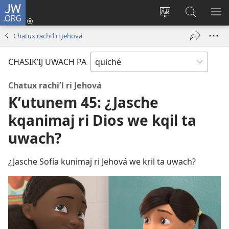
JW.ORG
Umajixik
sesión
Kakʼex
Chawilaʼ
RI
(opens
ri
JW.ORG
KK
Chatux rachiʼl ri Jehová
new
chʼabʼal
RI
window)
rech
ME
CHASIKʼIJ UWACH PA
ri Internet
Chatux rachiʼl ri Jehová
Kʼutunem 45: ¿Jasche
kqanimaj ri Dios we kqil ta
uwach?
¿Jasche Sofía kunimaj ri Jehová we kril ta uwach?