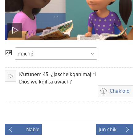
Play
video
Chacha'
jun
ch'ab'al
Kʼutunem 45: ¿Jasche kqanimaj ri
Tzijb'al
Dios we kqil ta uwach?
re
Chakʼoloʼ
Video
recordings
download
options
Nab'e
Jun chik