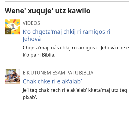
Wene' xuquje' utz kawilo
VIDEOS
Kʼo chqetaʼmaj chkij ri ramigos ri
Jehová
Chqetaʼmaj más chkij ri ramigos ri Jehová che e
kʼo pa ri Biblia.
E KʼUTUNEM ESAM PA RI BIBLIA
Chak chke ri e akʼalabʼ
Jeʼl taq chak rech ri e akʼalabʼ kketaʼmaj utz taq
pixabʼ.