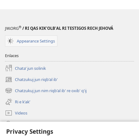
®
JW.ORG
/ RI QAS KIKʼOLBʼAL RI TESTIGOS RECH JEHOVÁ
Appearance Settings
Enlaces
Chataʼ jun solinik
Chatzukuj jun riqb'al ib'
(opens
new
Chatzukuj jun nim riqb'al ib' re oxib' q'ij
(opens
window)
new
Ri e kʼakʼ
window)
Videos
Chawilaʼ JW.ORG
Privacy Settings