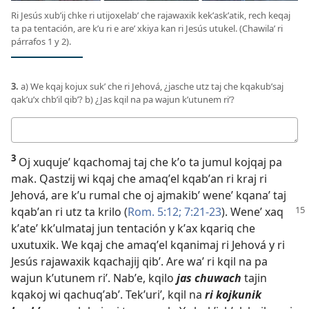
Ri Jesús xubʼij chke ri utijoxelabʼ che rajawaxik kekʼaskʼatik, rech keqaj
ta pa tentación, are kʼu ri e areʼ xkiya kan ri Jesús utukel. (Chawilaʼ ri
párrafos 1 y 2).
3.
a) We kqaj kojux sukʼ che ri Jehová, ¿jasche utz taj che kqakubʼsaj
qakʼuʼx chbʼil qibʼ? b) ¿Jas kqil na pa wajun kʼutunem riʼ?
Respuestas
3
Oj xuqujeʼ kqachomaj taj che kʼo ta jumul kojqaj pa
mak. Qastzij wi kqaj che amaqʼel kqabʼan ri kraj ri
Jehová, are kʼu rumal che oj ajmakibʼ weneʼ kqanaʼ taj
kqabʼan
ri utz ta krilo (
Rom. 5:12;
7:21-23
). Weneʼ xaq
kʼateʼ kkʼulmataj jun tentación y kʼax kqariq che
uxutuxik. We kqaj che amaqʼel kqanimaj ri Jehová y ri
Jesús rajawaxik kqachajij qibʼ. Are waʼ ri kqil na pa
wajun kʼutunem riʼ. Nabʼe, kqilo
jas chuwach
tajin
kqakoj wi qachuqʼabʼ. Tekʼuriʼ, kqil na
ri kojkunik