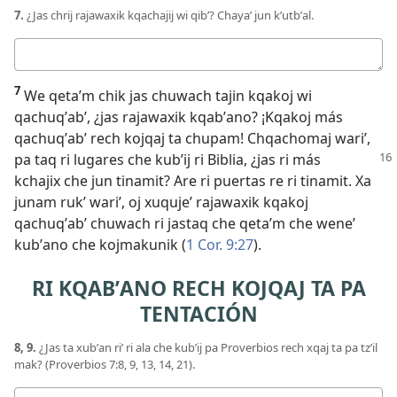
7.
¿Jas chrij rajawaxik kqachajij wi qibʼ? Chayaʼ jun kʼutbʼal.
Respuesta
7
We qetaʼm chik jas chuwach tajin kqakoj wi
qachuqʼabʼ, ¿jas rajawaxik kqabʼano? ¡Kqakoj más
qachuqʼabʼ rech kojqaj ta chupam! Chqachomaj wariʼ,
pa taq ri lugares che kubʼij ri Biblia, ¿jas ri
más
kchajix che jun tinamit? Are ri puertas re ri tinamit. Xa
junam rukʼ wariʼ, oj xuqujeʼ rajawaxik kqakoj
qachuqʼabʼ chuwach ri jastaq che qetaʼm che weneʼ
kubʼano che kojmakunik (
1 Cor. 9:27
).
RI KQABʼANO RECH KOJQAJ TA PA
TENTACIÓN
8, 9.
¿Jas ta xubʼan riʼ ri ala che kubʼij pa Proverbios rech xqaj ta pa tzʼil
mak? (
Proverbios 7:8, 9,
13, 14,
21
).