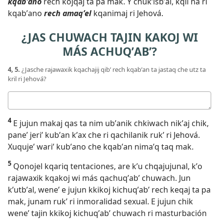
kqabʼano
rech kojqaj ta pa mak. Y chukʼisbʼal, kqil na ri
kqabʼano
rech amaqʼel
kqanimaj ri Jehová.
¿JAS CHUWACH TAJIN KAKOJ WI
MÁS ACHUQʼABʼ?
4, 5.
¿Jasche rajawaxik kqachajij qibʼ rech kqabʼan ta jastaq che utz ta
kril ri Jehová?
Respuesta
4
E jujun makaj qas ta nim ubʼanik chkiwach nikʼaj chik,
paneʼ jeriʼ kubʼan kʼax che ri qachilanik rukʼ ri Jehová.
Xuqujeʼ wariʼ kubʼano che kqabʼan nimaʼq taq mak.
5
Qonojel kqariq tentaciones, are kʼu chqajujunal, kʼo
rajawaxik kqakoj wi más qachuqʼabʼ chuwach. Jun
kʼutbʼal, weneʼ e jujun kkikoj kichuqʼabʼ rech keqaj ta pa
mak, junam rukʼ ri inmoralidad sexual. E jujun chik
weneʼ tajin kkikoj kichuqʼabʼ chuwach ri masturbación