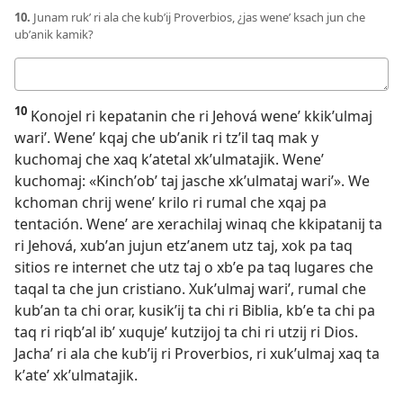
10.
Junam rukʼ ri ala che kubʼij Proverbios, ¿jas weneʼ ksach jun che
ubʼanik kamik?
Respuesta
10
Konojel ri kepatanin che ri Jehová weneʼ kkikʼulmaj
wariʼ. Weneʼ kqaj che ubʼanik ri tzʼil taq mak y
kuchomaj che xaq kʼatetal xkʼulmatajik. Weneʼ
kuchomaj: «Kinchʼobʼ taj jasche xkʼulmataj wariʼ». We
kchoman chrij weneʼ krilo ri rumal che xqaj pa
tentación. Weneʼ are xerachilaj winaq che kkipatanij ta
ri Jehová, xubʼan jujun etzʼanem utz taj, xok pa taq
sitios re internet che utz taj o xbʼe pa taq lugares che
taqal ta che jun cristiano. Xukʼulmaj wariʼ, rumal che
kubʼan ta chi orar, kusikʼij ta chi ri Biblia, kbʼe ta chi pa
taq ri riqbʼal ibʼ xuqujeʼ kutzijoj ta chi ri utzij ri Dios.
Jachaʼ ri ala che kubʼij ri Proverbios, ri xukʼulmaj xaq ta
kʼateʼ xkʼulmatajik.