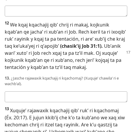
Respuesta
12
We kqaj kqachajij qibʼ chrij ri makaj, kojkunik
kqabʼan qe jachaʼ ri xubʼan ri Job. Rech keril ta ri ixoqibʼ
rukʼ rayinik y kqaj ta pa tentación, ri areʼ xubʼij che kraj
taq keʼukaʼyej ri qʼapojibʼ
(chasikʼij
Job 31:1
).
Ubʼanik
wariʼ xutoʼ ri Job rech
xqaj ta pa tzʼil mak. Oj xuqujeʼ
kojkunik kqabʼan qe ri xubʼano, rech jeriʼ kojqaj ta pa
tentación y kqabʼan ta tzʼil taq makaj.
13.
¿Jasche rajawaxik kqachajij ri kqachomaj? (Xuqujeʼ chawilaʼ ri e
wachbʼal).
Respuesta
13
Xuqujeʼ rajawaxik kqachajij qibʼ rukʼ ri kqachomaj
(
Éx. 20:17
). E jujun kkibʼij che kʼo ta kubʼano we xaq xiw
kechoman chrij ri itzel taq rayinik. Are kʼu qastzij ta
wajun chomanik riʼ. Uchomaxik wariʼ kubʼano che