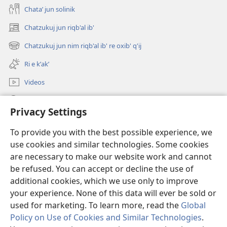
Chataʼ jun solinik
Chatzukuj jun riqb'al ib'
(opens
new
Chatzukuj jun nim riqb'al ib' re oxib' q'ij
(opens
window)
new
Ri e kʼakʼ
window)
Videos
Chawilaʼ JW.ORG
Privacy Settings
Kuchuj
(opens
To provide you with the best possible experience, we
new
use cookies and similar technologies. Some cookies
window)
UK'OLB'AL WUJ PA INTERNET Watchtower™
are necessary to make our website work and cannot
(opens
be refused. You can accept or decline the use of
new
®
JW Hub
window)
additional cookies, which we use only to improve
(opens
new
your experience. None of this data will ever be sold or
window)
used for marketing. To learn more, read the
Global
Policy on Use of Cookies and Similar Technologies
.