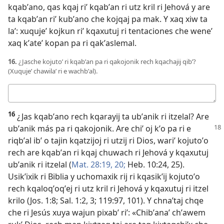
kqabʼano, qas kqaj riʼ kqabʼan ri utz kril ri Jehová y are
ta kqabʼan riʼ kubʼano che kojqaj pa mak. Y xaq xiw ta
laʼ: xuqujeʼ kojkun riʼ kqaxutuj ri tentaciones che weneʼ
xaq kʼateʼ kopan pa ri qakʼaslemal.
16.
¿Jasche kojutoʼ ri kqabʼan pa ri qakojonik rech kqachajij qibʼ?
(Xuqujeʼ chawilaʼ ri e wachbʼal).
Respuesta
16
¿Jas kqabʼano rech kqarayij ta ubʼanik ri itzelal? Are
ubʼanik más pa ri qakojonik.
Are chiʼ oj kʼo pa ri e
riqbʼal ibʼ o tajin kqatzijoj ri utzij ri Dios, wariʼ kojutoʼo
rech are kqabʼan ri kqaj chuwach ri Jehová y kqaxutuj
ubʼanik ri itzelal (
Mat. 28:19, 20;
Heb. 10:24, 25
).
Usikʼixik ri Biblia y uchomaxik rij ri kqasikʼij kojutoʼo
rech kqaloqʼoqʼej ri utz kril ri Jehová y kqaxutuj ri itzel
krilo (
Jos. 1:8;
Sal. 1:2, 3;
119:97,
101
). Y chnaʼtaj chqe
che ri Jesús xuya wajun pixabʼ riʼ: «Chibʼanaʼ chʼawem