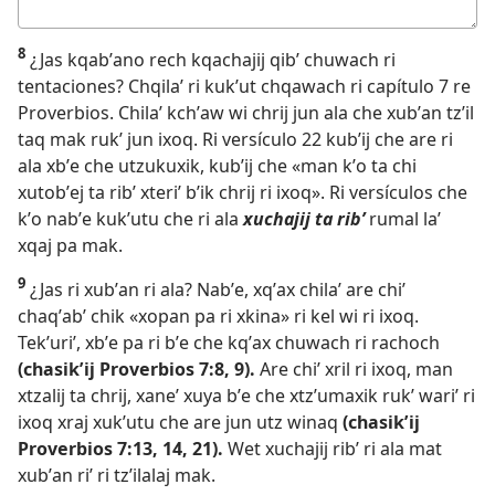
Respuesta
8
¿Jas kqabʼano rech kqachajij qibʼ chuwach ri
tentaciones? Chqilaʼ ri kukʼut chqawach ri
capítulo 7 re
Proverbios
. Chilaʼ kchʼaw wi chrij jun ala che xubʼan tzʼil
taq mak rukʼ jun ixoq. Ri
versículo 22
kubʼij che are ri
ala xbʼe che utzukuxik, kubʼij che «man kʼo ta chi
xutobʼej ta ribʼ xteriʼ bʼik chrij ri ixoq». Ri versículos che
kʼo nabʼe kukʼutu che ri ala
xuchajij ta ribʼ
rumal laʼ
xqaj pa mak.
9
¿Jas ri xubʼan ri ala? Nabʼe, xqʼax chilaʼ are chiʼ
chaqʼabʼ chik «xopan pa ri xkina» ri kel wi ri ixoq.
Tekʼuriʼ, xbʼe pa ri bʼe che kqʼax chuwach ri rachoch
(chasikʼij
Proverbios 7:8, 9
).
Are chiʼ xril ri ixoq, man
xtzalij ta chrij, xaneʼ xuya bʼe che xtzʼumaxik rukʼ wariʼ ri
ixoq xraj xukʼutu che are jun utz winaq
(chasikʼij
Proverbios 7:13, 14,
21
).
Wet xuchajij ribʼ ri ala mat
xubʼan riʼ ri tzʼilalaj mak.