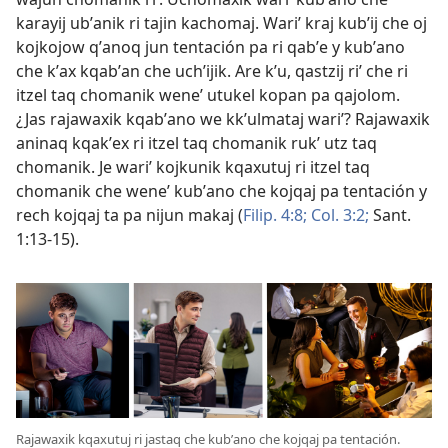
karayij ubʼanik ri tajin kachomaj. Wariʼ kraj kubʼij che oj
kojkojow qʼanoq jun tentación pa ri qabʼe y kubʼano
che kʼax kqabʼan che uchʼijik. Are kʼu, qastzij riʼ che ri
itzel taq chomanik weneʼ utukel kopan pa qajolom.
¿Jas rajawaxik kqabʼano we kkʼulmataj wariʼ? Rajawaxik
aninaq kqakʼex ri itzel taq chomanik rukʼ utz taq
chomanik. Je wariʼ kojkunik kqaxutuj ri itzel taq
chomanik che weneʼ kubʼano che kojqaj pa tentación y
rech kojqaj ta pa nijun makaj (
Filip. 4:8;
Col. 3:2;
Sant.
1:13-15
).
Rajawaxik kqaxutuj ri jastaq che kubʼano che kojqaj pa tentación.