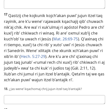
Respuesta
17
Qastzij che kojkunik kojchʼakan puwiʼ jujun itzel taq
rayinik, are kʼu weneʼ rajawaxik kqachajij qibʼ chuwach
nikʼaj chik. Are waʼ ri xukʼulmaj ri apóstol Pedro are chiʼ
kuxiʼj ribʼ chkiwach ri winaq. Ri areʼ oxmul xubʼij che
kuchʼobʼ ta uwach ri Jesús (
Mat. 26:69-75
). Qʼaxinaq chi
ri tiempo, xuxiʼj ta chi ribʼ y xutoʼ uwiʼ ri Jesús chuwach
ri Sanedrín. Weneʼ xilitajik che xkunik xchʼakan puwiʼ ri
xibʼin ibʼ (
Hech. 5:27-29
). Are kʼu are chiʼ qʼaxinaq chi
jujun taq junabʼ «rumal rech chi xuxiʼj ribʼ chkiwach ri aj
judeyibʼ» xwaʼ ta chi kukʼ ri judíos taj (
Gál. 2:11, 12
).
Xubʼan chi jumul ri jun itzel bʼantajik. Qetaʼm taj we qas
xchʼakan puwiʼ wajun itzel bʼantajik riʼ.
18.
¿Jas weneʼ kqachomaj chrij jujun itzel taq bʼantajik?
Respuesta