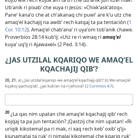
kojtoʼwik rech kojukʼam ta bʼi che ubʼanik jun itzel mak?
Ubʼanik ri pixabʼ che xuya ri Jesús: «Chixkʼaskʼatoq».
Paneʼ kanaʼo che at chʼakanaq chi puwiʼ are kʼu utz che
amaqʼel kachajij na awibʼ rech katqaj ta pa tentación (
1
Cor. 10:12
). Amaqʼel chabʼanaʼ ri uyaʼom tobʼanik chawe.
Proverbios 28:14
kubʼij: «Utz re ri winaq ri
amaqʼel
kuyaʼ uqʼij ri Ajawaxel» (
2 Ped. 3:14
).
¿JAS UTZILAL KQARIQO WE AMAQʼEL
KQACHAJIJ QIBʼ?
20, 21.
a) ¿Jas utzilal kqariqo we amaqʼel kqachajij qibʼ? b) We amaqʼel
kqakoj qachuqʼabʼ, ¿jas kubʼan na ri Jehová? (
2 Corintios 4:7
).
Respuestas
20
¿La qas nim upatan che amaqʼel kqachajij qibʼ rech
kojqaj ta pa jun tentación? ¡Qastzij che nim upatan! «Ri
uriqik kikotemal pa ri mak, ri xaq rech kebʼ oxibʼ qʼij»
kjunamataj ta rukʼ ri nimalaj kikotemal che kqariq rukʼ