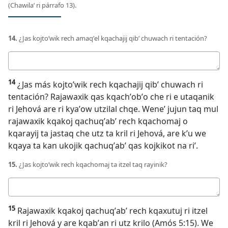
(Chawilaʼ ri párrafo 13).
14.
¿Jas kojtoʼwik rech amaqʼel kqachajij qibʼ chuwach ri tentación?
Respuesta
14
¿Jas más kojtoʼwik rech kqachajij qibʼ chuwach ri
tentación? Rajawaxik qas kqachʼobʼo che ri e utaqanik
ri Jehová are ri kyaʼow utzilal chqe. Weneʼ jujun taq mul
rajawaxik kqakoj qachuqʼabʼ rech kqachomaj o
kqarayij ta jastaq che utz ta kril ri Jehová, are kʼu we
kqaya ta kan ukojik qachuqʼabʼ qas kojkikot na riʼ.
15.
¿Jas kojtoʼwik rech kqachomaj ta itzel taq rayinik?
Respuesta
15
Rajawaxik kqakoj qachuqʼabʼ rech kqaxutuj ri itzel
kril ri Jehová y are kqabʼan ri utz krilo (
Amós 5:15
). We