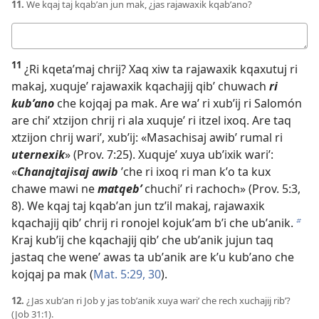
11.
We kqaj taj kqabʼan jun mak, ¿jas rajawaxik kqabʼano?
Respuesta
11
¿Ri kqetaʼmaj chrij? Xaq xiw ta rajawaxik kqaxutuj ri
makaj, xuqujeʼ rajawaxik kqachajij qibʼ chuwach
ri
kubʼano
che kojqaj pa mak. Are waʼ ri xubʼij ri Salomón
are chiʼ xtzijon chrij ri ala xuqujeʼ ri itzel ixoq. Are taq
xtzijon chrij wariʼ, xubʼij: «Masachisaj awibʼ rumal ri
uternexik
» (
Prov. 7:25
). Xuqujeʼ xuya ubʼixik wariʼ:
«
Chanajtajisaj awib
ʼche ri ixoq ri man kʼo ta kux
chawe mawi ne
matqebʼ
chuchiʼ ri rachoch» (
Prov. 5:3,
8
). We kqaj taj kqabʼan jun tzʼil makaj, rajawaxik
kqachajij qibʼ chrij ri ronojel kojukʼam bʼi che ubʼanik.
b
Kraj kubʼij che kqachajij qibʼ che ubʼanik jujun taq
jastaq che weneʼ awas ta ubʼanik are kʼu kubʼano che
kojqaj pa mak (
Mat. 5:29, 30
).
12.
¿Jas xubʼan ri Job y jas tobʼanik xuya wariʼ che rech xuchajij ribʼ?
(
Job 31:1
).