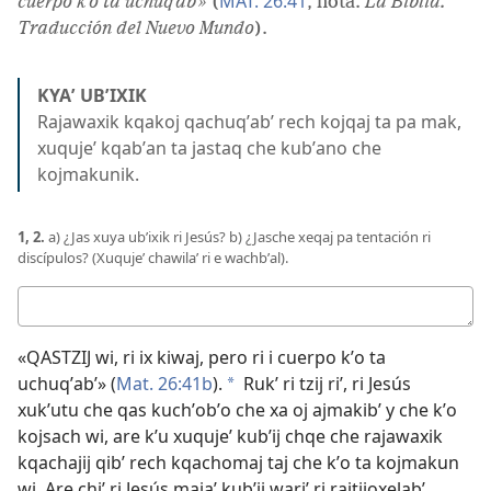
MAT. 26:41
cuerpo kʼo ta uchuqʼabʼ»
(
, nota.
La Biblia.
Traducción del Nuevo Mundo
).
KYAʼ UBʼIXIK
Rajawaxik kqakoj qachuqʼabʼ rech kojqaj ta pa mak,
xuqujeʼ kqabʼan ta jastaq che kubʼano che
kojmakunik.
1, 2.
a) ¿Jas xuya ubʼixik ri Jesús? b) ¿Jasche xeqaj pa tentación ri
discípulos? (Xuqujeʼ chawilaʼ ri e wachbʼal).
Respuestas
«QASTZIJ wi, ri ix kiwaj, pero ri i cuerpo kʼo ta
uchuqʼabʼ» (
Mat. 26:41b
).
Rukʼ ri tzij riʼ, ri Jesús
a
xukʼutu che qas kuchʼobʼo che xa oj ajmakibʼ y che kʼo
kojsach wi, are kʼu xuqujeʼ kubʼij chqe che rajawaxik
kqachajij qibʼ rech kqachomaj taj che kʼo ta kojmakun
wi. Are chiʼ ri Jesús majaʼ kubʼij wariʼ ri rajtijoxelabʼ