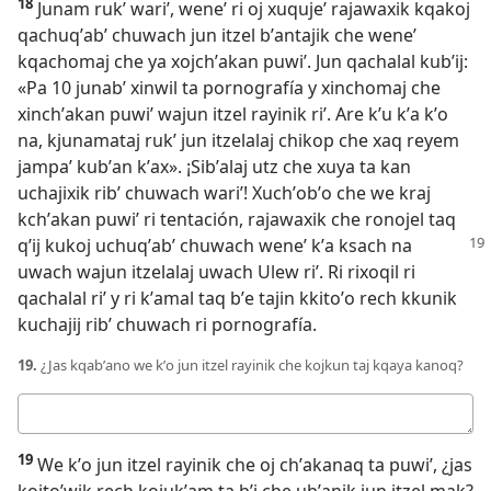
18
Junam rukʼ wariʼ, weneʼ ri oj xuqujeʼ rajawaxik kqakoj
qachuqʼabʼ chuwach jun itzel bʼantajik che weneʼ
kqachomaj che ya xojchʼakan puwiʼ. Jun qachalal kubʼij:
«Pa 10 junabʼ xinwil ta pornografía y xinchomaj che
xinchʼakan puwiʼ wajun itzel rayinik riʼ. Are kʼu kʼa kʼo
na, kjunamataj rukʼ jun itzelalaj chikop che xaq reyem
jampaʼ kubʼan kʼax». ¡Sibʼalaj utz che xuya ta kan
uchajixik ribʼ chuwach wariʼ! Xuchʼobʼo che we kraj
kchʼakan puwiʼ ri tentación, rajawaxik che ronojel taq
qʼij kukoj uchuqʼabʼ chuwach
weneʼ kʼa ksach na
uwach wajun itzelalaj uwach Ulew riʼ. Ri rixoqil ri
qachalal riʼ y ri kʼamal taq bʼe tajin kkitoʼo rech kkunik
kuchajij ribʼ chuwach ri pornografía.
19.
¿Jas kqabʼano we kʼo jun itzel rayinik che kojkun taj kqaya kanoq?
Respuesta
19
We kʼo jun itzel rayinik che oj chʼakanaq ta puwiʼ, ¿jas