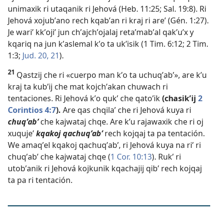
unimaxik ri utaqanik ri Jehová (
Heb. 11:25;
Sal. 19:8
). Ri
Jehová xojubʼano rech kqabʼan ri kraj ri areʼ (
Gén. 1:27
).
Je wariʼ kkʼojiʼ jun chʼajchʼojalaj retaʼmabʼal qakʼuʼx y
kqariq na jun kʼaslemal kʼo ta ukʼisik (
1 Tim. 6:12;
2 Tim.
1:3;
Jud. 20, 21
).
21
Qastzij che ri «cuerpo man kʼo ta uchuqʼabʼ», are kʼu
kraj ta kubʼij che mat kojchʼakan chuwach ri
tentaciones. Ri Jehová kʼo qukʼ che qatoʼik
(chasikʼij
2
Corintios 4:7
).
Are qas chqilaʼ che ri Jehová kuya ri
chuqʼabʼ
che kajwataj chqe. Are kʼu rajawaxik che ri oj
xuqujeʼ
kqakoj qachuqʼabʼ
rech kojqaj ta pa tentación.
We amaqʼel kqakoj qachuqʼabʼ, ri Jehová kuya na riʼ ri
chuqʼabʼ che kajwataj chqe (
1 Cor. 10:13
). Rukʼ ri
utobʼanik ri Jehová kojkunik kqachajij qibʼ rech kojqaj
ta pa ri tentación.