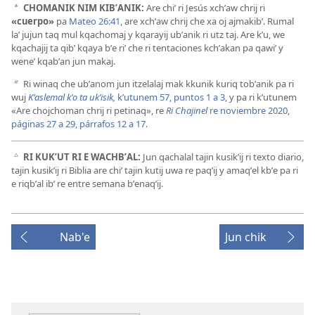
CHOMANIK NIM KIBʼANIK:
Are chiʼ ri Jesús xchʼaw chrij ri
a
«cuerpo»
pa
Mateo 26:41
, are xchʼaw chrij che xa oj ajmakibʼ. Rumal
laʼ jujun taq mul kqachomaj y kqarayij ubʼanik ri utz taj. Are kʼu, we
kqachajij ta qibʼ kqaya bʼe riʼ che ri tentaciones kchʼakan pa qawiʼ y
weneʼ kqabʼan jun makaj.
Ri winaq che ubʼanom jun itzelalaj mak kkunik kuriq tobʼanik pa ri
b
wuj
Kʼaslemal kʼo ta ukʼisik,
kʼutunem 57, puntos 1 a 3
, y pa ri kʼutunem
«Are chojchoman chrij ri petinaq», re
Ri Chajinel
re noviembre 2020,
páginas 27 a 29, párrafos 12 a 17
.
RI KUKʼUT RI E WACHBʼAL:
Jun qachalal tajin kusikʼij ri texto diario,
c
tajin kusikʼij ri Biblia are chiʼ tajin kutij uwa re paqʼij y amaqʼel kbʼe pa ri
e riqbʼal ibʼ re entre semana bʼenaqʼij.
Nab'e
Jun chik