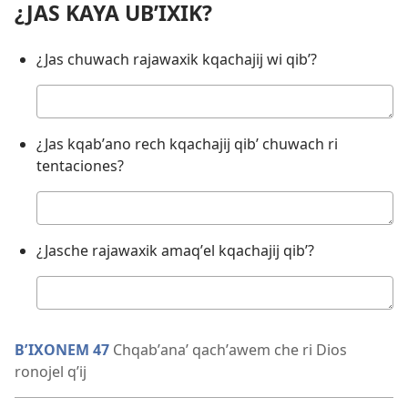
¿JAS KAYA UBʼIXIK?
¿Jas chuwach rajawaxik kqachajij wi qibʼ?
Respuesta
¿Jas kqabʼano rech kqachajij qibʼ chuwach ri
tentaciones?
Respuesta
¿Jasche rajawaxik amaqʼel kqachajij qibʼ?
Respuesta
BʼIXONEM 47
Chqabʼanaʼ qachʼawem che ri Dios
ronojel qʼij