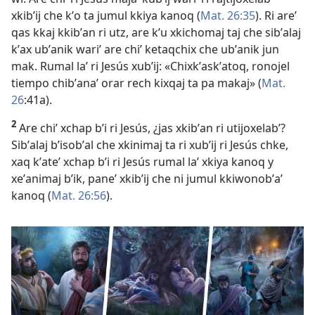
xkibʼij che kʼo ta jumul kkiya kanoq (
Mat. 26:35
). Ri areʼ
qas kkaj kkibʼan ri utz, are kʼu xkichomaj taj che sibʼalaj
kʼax ubʼanik wariʼ are chiʼ ketaqchix che ubʼanik jun
mak. Rumal laʼ ri Jesús xubʼij: «Chixkʼaskʼatoq, ronojel
tiempo chibʼanaʼ orar rech kixqaj ta pa makaj» (
Mat.
26
:41a).
2
Are chiʼ xchap bʼi ri Jesús, ¿jas xkibʼan ri utijoxelabʼ?
Sibʼalaj bʼisobʼal che xkinimaj ta ri xubʼij ri Jesús chke,
xaq kʼateʼ xchap bʼi ri Jesús rumal laʼ xkiya kanoq y
xeʼanimaj bʼik, paneʼ xkibʼij che ni jumul kkiwonobʼaʼ
kanoq (
Mat. 26:56
).