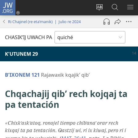
JW.ORG
Umajixik
sesión
Kakʼex
Chawilaʼ
RI
(opens
ri
JW.ORG
KK
Ri Chajinel (re etaʼmanik) | Julio re 2024
new
chʼabʼal
RI
window)
rech
ME
CHASIKʼIJ UWACH PA
ri Internet
KʼUTUNEM 29
BʼIXONEM 121
Rajawaxik kqajikʼ qibʼ
Chqachajij qibʼ rech kojqaj ta
pa tentación
«Chixkʼaskʼatoq, ronojel tiempo chibʼanaʼ orar rech
kixqaj ta pa tentación
.
Qastzij wi, ri ix kiwaj, pero ri i