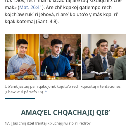
rukʼ Dios, rech man kixtzaq taj are taq kixtaqchiʼx che
mak» (
Mat. 26:41
). Are chiʼ kqakoj qatiempo rech
kojchʼaw rukʼ ri Jehová, ri areʼ kojutoʼo y más kqaj riʼ
kqakikotemaj (
Sant. 4:8
).
Ubʼanik jastaq pa ri qakojonik kojutoʼo rech kqaxutuj ri tentaciones.
(Chawilaʼ ri párrafo 16).
c
AMAQʼEL CHQACHAJIJ QIBʼ
17.
¿Jas chrij itzel bʼantajik xuchajij wi ribʼ ri Pedro?