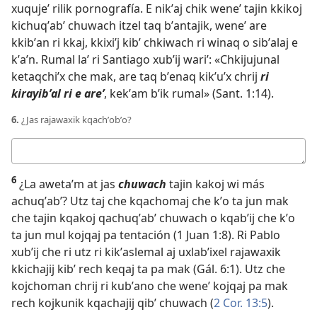
xuqujeʼ rilik pornografía. E nikʼaj chik weneʼ tajin kkikoj
kichuqʼabʼ chuwach itzel taq bʼantajik, weneʼ are
kkibʼan ri kkaj, kkixiʼj kibʼ chkiwach ri winaq o sibʼalaj e
kʼaʼn. Rumal laʼ ri Santiago xubʼij wariʼ: «Chkijujunal
ketaqchiʼx che mak, are taq bʼenaq kikʼuʼx chrij
ri
kirayibʼal ri e areʼ
, kekʼam bʼik rumal» (
Sant. 1:14
).
6.
¿Jas rajawaxik kqachʼobʼo?
Respuesta
6
¿La awetaʼm at jas
chuwach
tajin kakoj wi más
achuqʼabʼ? Utz taj che kqachomaj che kʼo ta jun mak
che tajin kqakoj qachuqʼabʼ chuwach o kqabʼij che kʼo
ta jun mul kojqaj pa tentación (
1 Juan 1:8
). Ri Pablo
xubʼij che ri utz ri kikʼaslemal aj uxlabʼixel rajawaxik
kkichajij kibʼ rech keqaj ta pa mak (
Gál. 6:1
). Utz che
kojchoman chrij ri kubʼano che weneʼ kojqaj pa mak
rech kojkunik kqachajij qibʼ chuwach (
2 Cor. 13:5
).