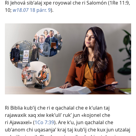
Ri Jehová sibʼalaj xpe royowal che ri Salomón (
1Re 11:9,
10
;
w18.07
18 párr. 9
).
Ri Biblia kubʼij che ri e qachalal che e kʼulan taj
rajawaxik xaq xiw kekʼuliʼ rukʼ jun «kojonel che
ri Ajawaxel» (
1Co 7:39
). Are kʼu, jun qachalal che
ubʼanom chi uqasanjaʼ kraj taj kubʼij che kux jun utzalaj