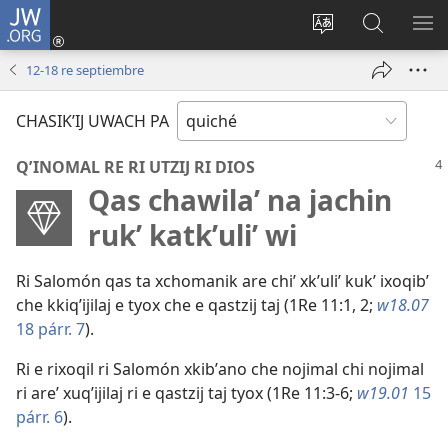
JW.ORG
Umajixik
sesión
Kakʼex
Chawilaʼ
RI
(opens
ri
JW.ORG
KK
12-18 re septiembre
new
chʼabʼal
RI
window)
rech
ME
CHASIKʼIJ UWACH PA
ri Internet
QʼINOMAL RE RI UTZIJ RI DIOS
Qas chawilaʼ na jachin
rukʼ katkʼuliʼ wi
Ri Salomón qas ta xchomanik are chiʼ xkʼuliʼ kukʼ ixoqibʼ
che kkiqʼijilaj e tyox che e qastzij taj (
1Re 11:1, 2
;
w18.07
18 párr. 7
).
Ri e rixoqil ri Salomón xkibʼano che nojimal chi nojimal
ri areʼ xuqʼijilaj ri e qastzij taj tyox (
1Re 11:3-6
;
w19.01
15
párr. 6
).