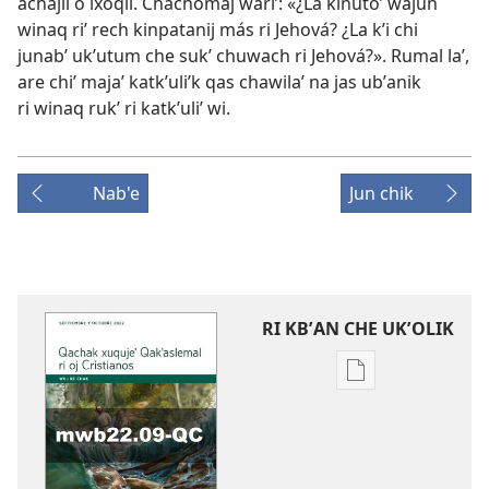
achajil o ixoqil. Chachomaj wariʼ: «¿La kinutoʼ wajun
winaq riʼ rech kinpatanij más ri Jehová? ¿La kʼi chi
junabʼ ukʼutum che sukʼ chuwach ri Jehová?». Rumal laʼ,
are chiʼ majaʼ katkʼuliʼk qas chawilaʼ na jas ubʼanik
ri winaq rukʼ ri katkʼuliʼ wi.
Nab'e
Jun chik
RI KBʼAN CHE UKʼOLIK
Digital
publications
download
options
WUJ