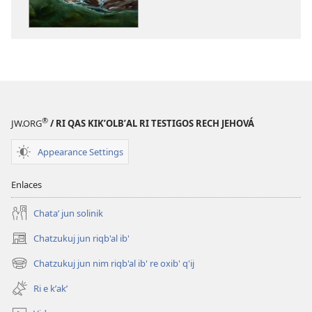
RE
CHAK
Septiembre
y
octubre
re
2022
®
JW.ORG
/ RI QAS KIKʼOLBʼAL RI TESTIGOS RECH JEHOVÁ
Appearance Settings
Enlaces
Chataʼ jun solinik
Chatzukuj jun riqb'al ib'
(opens
new
Chatzukuj jun nim riqb'al ib' re oxib' q'ij
(opens
window)
new
Ri e kʼakʼ
window)