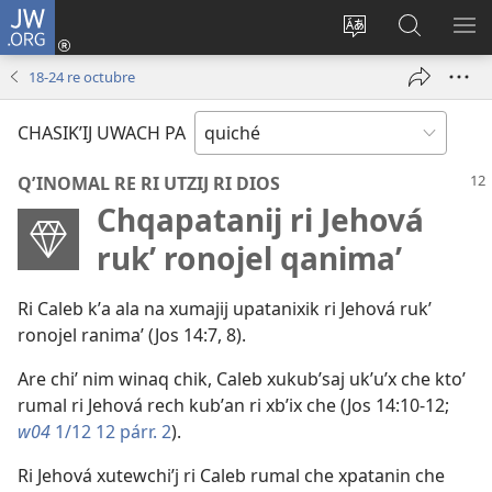
JW.ORG
Umajixik
sesión
Kakʼex
Chawilaʼ
RI
(opens
ri
JW.ORG
KK
18-24 re octubre
new
chʼabʼal
RI
window)
rech
ME
CHASIKʼIJ UWACH PA
ri Internet
QʼINOMAL RE RI UTZIJ RI DIOS
Chqapatanij ri Jehová
rukʼ ronojel qanimaʼ
Ri Caleb kʼa ala na xumajij upatanixik ri Jehová rukʼ
ronojel ranimaʼ (
Jos 14:7, 8
).
Are chiʼ nim winaq chik, Caleb xukubʼsaj ukʼuʼx che ktoʼ
rumal ri Jehová rech kubʼan ri xbʼix che (
Jos 14:10-12
;
w04
1/12 12 párr. 2
).
Ri Jehová xutewchiʼj ri Caleb rumal che xpatanin che