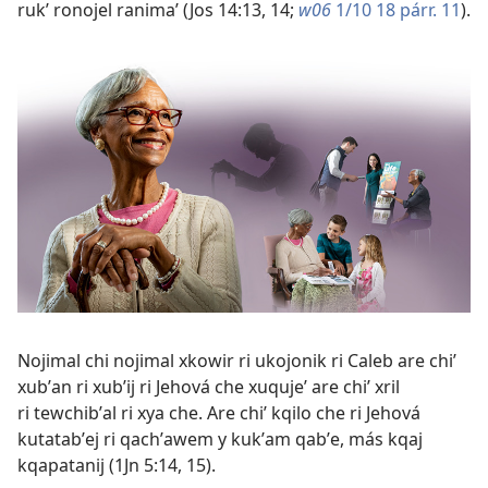
rukʼ ronojel ranimaʼ (
Jos 14:13, 14
;
w06
1/10 18 párr. 11
).
Nojimal chi nojimal xkowir ri ukojonik ri Caleb are chiʼ
xubʼan ri xubʼij ri Jehová che xuqujeʼ are chiʼ xril
ri tewchibʼal ri xya che. Are chiʼ kqilo che ri Jehová
kutatabʼej ri qachʼawem y kukʼam qabʼe, más kqaj
kqapatanij (
1Jn 5:14, 15
).