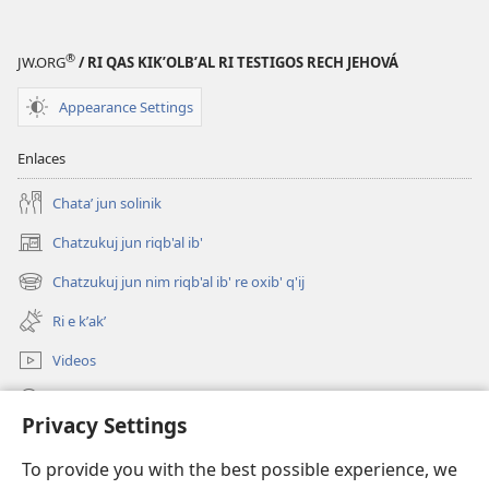
re
2021
®
JW.ORG
/ RI QAS KIKʼOLBʼAL RI TESTIGOS RECH JEHOVÁ
Appearance Settings
Enlaces
Chataʼ jun solinik
Chatzukuj jun riqb'al ib'
(opens
new
Chatzukuj jun nim riqb'al ib' re oxib' q'ij
(opens
window)
new
Ri e kʼakʼ
window)
Videos
Chawilaʼ JW.ORG
Privacy Settings
Kuchuj
(opens
To provide you with the best possible experience, we
new