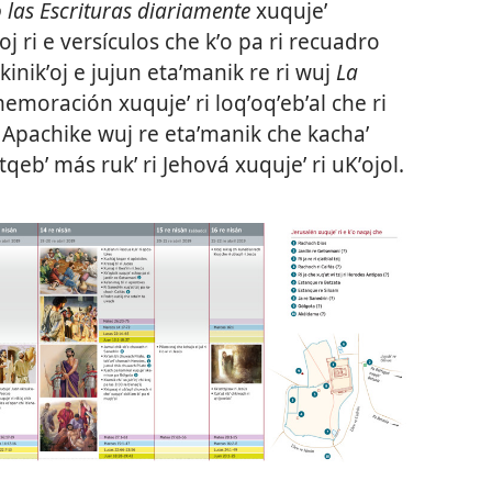
las Escrituras diariamente
xuqujeʼ
oj ri e versículos che kʼo pa ri recuadro
kkinikʼoj e jujun etaʼmanik re ri wuj
La
emoración xuqujeʼ ri loqʼoqʼebʼal che ri
u. Apachike wuj re etaʼmanik che kachaʼ
qebʼ más rukʼ ri Jehová xuqujeʼ ri uKʼojol.