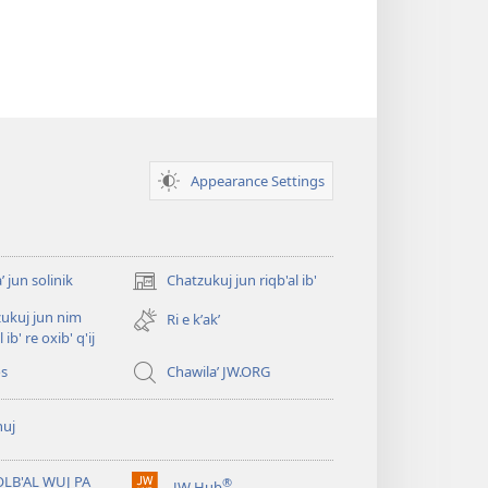
Appearance Settings
ʼ jun solinik
Chatzukuj jun riqb'al ib'
(opens
new
ukuj jun nim
Ri e kʼakʼ
window)
l ib' re oxib' q'ij
os
Chawilaʼ JW.ORG
huj
OLB'AL WUJ PA
®
JW Hub