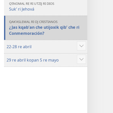
QʼINOMAL RE RI UTZIJ RI DIOS
Sukʼ ri Jehová
QAKʼASLEMAL RI OJ CRISTIANOS
¿Jas kqabʼan che utijoxik qibʼ che ri
Conmemoración?
22-28 re abril
Show
more
29 re abril kopan 5 re mayo
Show
more