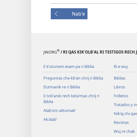
Nab'e
®
JW.ORG
/ RI QAS KIKʼOLBʼAL RI TESTIGOS RECH
E kʼutunem esam pa ri Biblia
Ri e wuj
Preguntas che kbʼan chrij ri Biblia
Biblias
Etaʼmanik re ri Biblia
Libros
E tobʼanik rech ketaʼmax chrij ri
Folletos
Biblia
Tratados y i
Alabʼom alitomabʼ
Nikʼaj chi qa
Akʼalabʼ
Revistas
Wuj re chak