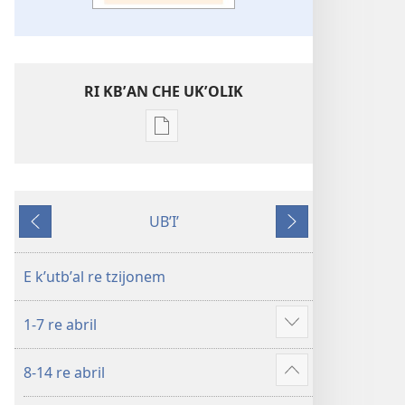
RI KBʼAN CHE UKʼOLIK
Digital
publications
download
options
UBʼIʼ
WUJ
Nab'e
Jun
RE
chik
CHAK
E kʼutbʼal re tzijonem
Abril
de 2019
1-7 re abril
Show
more
8-14 re abril
Show
more