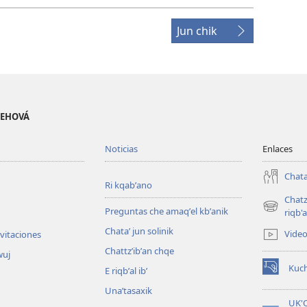
Jun chik
 JEHOVÁ
Noticias
Enlaces
Chata
Ri kqabʼano
Chatz
Preguntas che amaqʼel kbʼanik
(opens
riqb'a
new
Chataʼ jun solinik
Vide
nvitaciones
window)
Chattzʼibʼan chqe
wuj
Kuc
E riqbʼal ibʼ
(opens
new
Unaʼtasaxik
window)
UK'