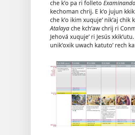
che kʼo pa ri folleto
Examinando 
kechoman chrij. E kʼo jujun kkik
che kʼo ikim xuqujeʼ nikʼaj chik 
Atalaya
che kchʼaw chrij ri Conm
Jehová xuqujeʼ ri Jesús xkikʼut
unikʼoxik uwach katutoʼ rech kat