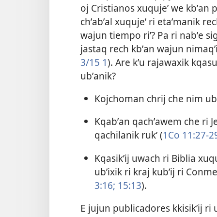
oj Cristianos xuqujeʼ we kbʼan pa 
chʼabʼal xuqujeʼ ri etaʼmanik re
wajun tiempo riʼ? Pa ri nabʼe si
jastaq rech kbʼan wajun nimaqʼij
3/15 1
). Are kʼu rajawaxik kqas
ubʼanik?
Kojchoman chrij che nim ubʼa
Kqabʼan qachʼawem che ri Je
qachilanik rukʼ (
1Co 11:27-2
Kqasikʼij uwach ri Biblia xu
ubʼixik ri kraj kubʼij ri Co
3:16;
15:13
).
E jujun publicadores kkisikʼij 