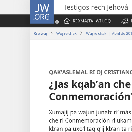
JW.ORG
Testigos rech Jehová
RI XMAJTAJ WI LOQ
Ri e wuj
Wuj re chak
Wuj re chak | Abril de 20
QAKʼASLEMAL RI OJ CRISTIAN
¿Jas kqabʼan che 
Conmemoración
Xumajij pa wajun junabʼ riʼ más 
che ri Conmemoración ri ukamik
kbʼan pa uxoʼl taq qʼij kbʼan ta 