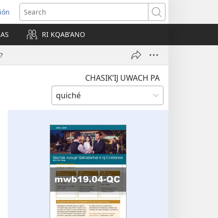
ión
Search
IAS
RI KQABʼANO
w)
?
CHASIKʼIJ UWACH PA