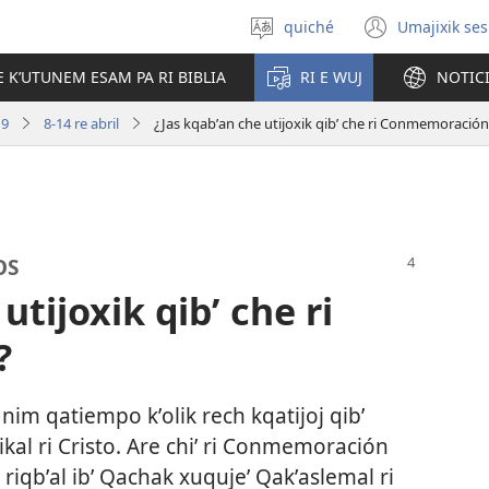
quiché
Umajixik ses
Uchaʼik
(opens
jun
new
E KʼUTUNEM ESAM PA RI BIBLIA
RI E WUJ
NOTIC
chʼabʼal
windo
19
8-14 re abril
¿Jas kqabʼan che utijoxik qibʼ che ri Conmemoración
OS
utijoxik qibʼ che ri
?
nim qatiempo kʼolik rech kqatijoj qibʼ
al ri Cristo. Are chiʼ ri Conmemoración
ri riqbʼal ibʼ Qachak xuqujeʼ Qakʼaslemal ri