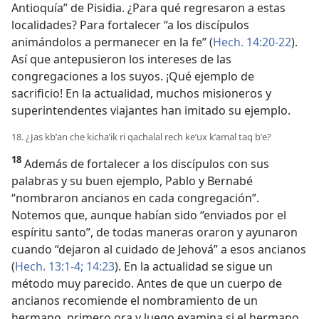
Antioquía” de Pisidia. ¿Para qué regresaron a estas
localidades? Para fortalecer “a los discípulos
animándolos a permanecer en la fe” (
Hech. 14:20-22
).
Así que antepusieron los intereses de las
congregaciones a los suyos. ¡Qué ejemplo de
sacrificio! En la actualidad, muchos misioneros y
superintendentes viajantes han imitado su ejemplo.
18. ¿Jas kbʼan che kichaʼik ri qachalal rech keʼux kʼamal taq bʼe?
18
Además de fortalecer a los discípulos con sus
palabras y su buen ejemplo, Pablo y Bernabé
“nombraron ancianos en cada congregación”.
Notemos que, aunque habían sido “enviados por el
espíritu santo”, de todas maneras oraron y ayunaron
cuando “dejaron al cuidado de Jehová” a esos ancianos
(
Hech. 13:1-4;
14:23
). En la actualidad se sigue un
método muy parecido. Antes de que un cuerpo de
ancianos recomiende el nombramiento de un
hermano, primero ora y luego examina si el hermano