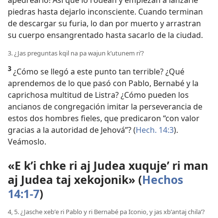
piedras hasta dejarlo inconsciente. Cuando terminan
de descargar su furia, lo dan por muerto y arrastran
su cuerpo ensangrentado hasta sacarlo de la ciudad.
3. ¿Jas preguntas kqil na pa wajun kʼutunem riʼ?
3
¿Cómo se llegó a este punto tan terrible? ¿Qué
aprendemos de lo que pasó con Pablo, Bernabé y la
caprichosa multitud de Listra? ¿Cómo pueden los
ancianos de congregación imitar la perseverancia de
estos dos hombres fieles, que predicaron “con valor
gracias a la autoridad de Jehová”? (
Hech. 14:3
).
Veámoslo.
«E kʼi chke ri aj Judea xuqujeʼ ri man
aj Judea taj xekojonik» (
Hechos
14:1-7
)
4, 5. ¿Jasche xebʼe ri Pablo y ri Bernabé pa Iconio, y jas xbʼantaj chilaʼ?