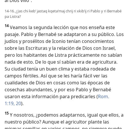
al Dios vivo”.
14-16. ¿Jas chi kebʼ jastaq kqetaʼmaj chrij ri xkibʼij ri Pablo y ri Bernabé
pa Listra?
14
Veamos la segunda lección que nos enseña este
pasaje. Pablo y Bernabé se adaptaron a su público. Los
judíos y prosélitos de Iconio tenían conocimientos
sobre las Escrituras y la relación de Dios con Israel,
pero los habitantes de Listra prácticamente no sabían
nada de esto. De lo que sí sabían era de agricultura.
Su ciudad tenía un buen clima y estaba rodeada de
campos fértiles. Así que se les haría fácil ver las
cualidades de Dios en cosas como las épocas de
cosechas abundantes, y por eso Pablo y Bernabé
usaron esta información para predicarles (
Rom.
1:19, 20
).
15
Y nosotros, ¿podemos adaptarnos, igual que ellos, a
nuestro público? Aunque el agricultor plante las
mismas semillas en varios campos, no siempre puede