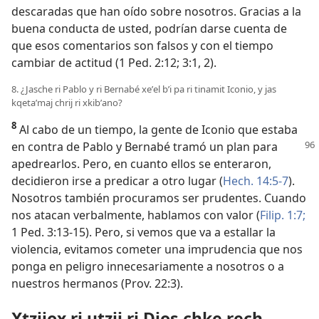
descaradas que han oído sobre nosotros. Gracias a la
buena conducta de usted, podrían darse cuenta de
que esos comentarios son falsos y con el tiempo
cambiar de actitud (
1 Ped. 2:12;
3:1, 2
).
8. ¿Jasche ri Pablo y ri Bernabé xeʼel bʼi pa ri tinamit Iconio, y jas
kqetaʼmaj chrij ri xkibʼano?
8
Al cabo de un tiempo, la gente de Iconio que estaba
en contra de
Pablo y Bernabé tramó un plan para
apedrearlos. Pero, en cuanto ellos se enteraron,
decidieron irse a predicar a otro lugar (
Hech. 14:5-7
).
Nosotros también procuramos ser prudentes. Cuando
nos atacan verbalmente, hablamos con valor (
Filip. 1:7;
1 Ped. 3:13-15
). Pero, si vemos que va a estallar la
violencia, evitamos cometer una imprudencia que nos
ponga en peligro innecesariamente a nosotros o a
nuestros hermanos (
Prov. 22:3
).
Xtzijox ri utzij ri Dios chke rech