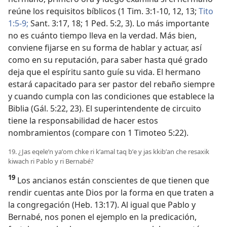
reúne los requisitos bíblicos (
1 Tim. 3:1-10,
12, 13;
Tito
1:5-9;
Sant. 3:17, 18;
1 Ped. 5:2, 3
). Lo más importante
no es cuánto tiempo lleva en la verdad. Más bien,
conviene fijarse en su forma de hablar y actuar, así
como en su reputación, para saber hasta qué grado
deja que el espíritu santo guíe su vida. El hermano
estará capacitado para ser pastor del rebaño siempre
y cuando cumpla con las condiciones que establece la
Biblia (
Gál. 5:22, 23
). El superintendente de circuito
tiene la responsabilidad de hacer estos
nombramientos (compare con
1 Timoteo 5:22
).
19. ¿Jas eqeleʼn yaʼom chke ri kʼamal taq bʼe y jas kkibʼan che resaxik
kiwach ri Pablo y ri Bernabé?
19
Los ancianos están conscientes de que tienen que
rendir cuentas ante Dios por la forma en que traten a
la congregación (
Heb. 13:17
). Al igual que Pablo y
Bernabé, nos ponen el ejemplo en la predicación,