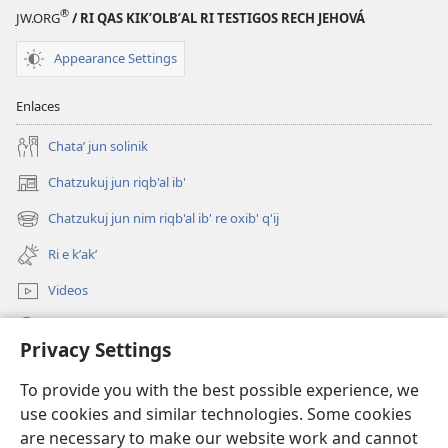
de
®
JW.ORG
/ RI QAS KIKʼOLBʼAL RI TESTIGOS RECH JEHOVÁ
Dios”
Appearance Settings
Enlaces
Chataʼ jun solinik
Chatzukuj jun riqb'al ib'
(opens
new
Chatzukuj jun nim riqb'al ib' re oxib' q'ij
(opens
window)
new
Ri e kʼakʼ
window)
Videos
Chawilaʼ JW.ORG
Privacy Settings
Kuchuj
(opens
To provide you with the best possible experience, we
new
use cookies and similar technologies. Some cookies
window)
UK'OLB'AL WUJ PA INTERNET Watchtower™
are necessary to make our website work and cannot
(opens