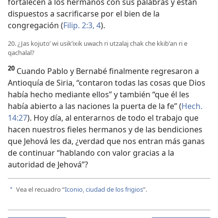
fortalecen a los hermanos con sus palabras y están
dispuestos a sacrificarse por el bien de la
congregación (
Filip. 2:3, 4
).
20. ¿Jas kojutoʼ wi usikʼixik uwach ri utzalaj chak che kkibʼan ri e
qachalal?
20
Cuando Pablo y Bernabé finalmente regresaron a
Antioquía de Siria, “contaron todas las cosas que Dios
había hecho mediante ellos” y también “que él les
había abierto a las naciones la puerta de la fe” (
Hech.
14:27
). Hoy día, al enterarnos de todo el trabajo que
hacen nuestros fieles hermanos y de las bendiciones
que Jehová les da, ¿verdad que nos entran más ganas
de continuar “hablando con valor gracias a la
autoridad de Jehová”?
Vea el recuadro “
Iconio, ciudad de los frigios
”.
a