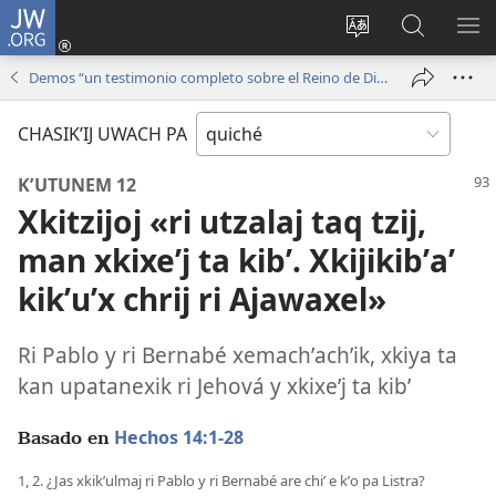
JW.ORG
Umajixik
sesión
Kakʼex
Chawilaʼ
RI
(opens
ri
JW.ORG
KK
Demos “un testimonio completo sobre el Reino de Dios”
new
chʼabʼal
RI
window)
rech
ME
CHASIKʼIJ UWACH PA
ri Internet
KʼUTUNEM 12
Xkitzijoj «ri utzalaj taq tzij,
man xkixeʼj ta kibʼ. Xkijikibʼaʼ
kikʼuʼx chrij ri Ajawaxel»
Ri Pablo y ri Bernabé xemachʼachʼik, xkiya ta
kan upatanexik ri Jehová y xkixeʼj ta kibʼ
Hechos 14:1-28
Basado en
1, 2. ¿Jas xkikʼulmaj ri Pablo y ri Bernabé are chiʼ e kʼo pa Listra?