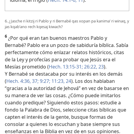
idioma, el frigio (
Hech. 14:1-6,
11
).
6. ¿Jasche ri kitzij ri Pablo y ri Bernabé qas xopan pa kanimaʼ ri winaq, y
jas kqabʼano rech kqesaj kiwach?
6
¿Por qué eran tan buenos maestros Pablo y
Bernabé? Pablo era un pozo de sabiduría bíblica. Sabía
perfectamente cómo enlazar relatos históricos, citas
de la Ley y profecías para probar que Jesús era el
Mesías prometido (
Hech. 13:15-31;
26:22, 23
).
Y Bernabé se destacaba por su interés en los demás
(
Hech. 4:36, 37;
9:27;
11:23, 24
). Los dos hablaban
“gracias a la autoridad de Jehová” en vez de basarse en
su manera de ver las cosas. ¿Cómo puede imitarlos
cuando predique? Siguiendo estos pasos: estudie a
fondo la Palabra de Dios, seleccione citas bíblicas que
capten el interés de la gente, busque formas de
consolar a quienes lo escuchan y base siempre sus
enseñanzas en la Biblia en vez de en sus opiniones.