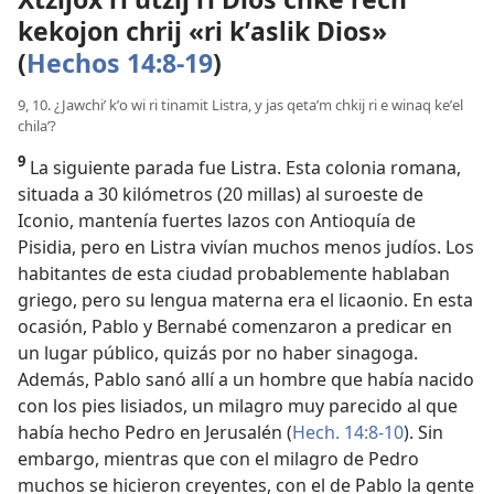
kekojon chrij «ri kʼaslik Dios»
(
Hechos 14:8-19
)
9, 10. ¿Jawchiʼ kʼo wi ri tinamit Listra, y jas qetaʼm chkij ri e winaq keʼel
chilaʼ?
9
La siguiente parada fue Listra. Esta colonia romana,
situada a 30 kilómetros (20 millas) al suroeste de
Iconio, mantenía fuertes lazos con Antioquía de
Pisidia, pero en Listra vivían muchos menos judíos. Los
habitantes de esta ciudad probablemente hablaban
griego, pero su lengua materna era el licaonio. En esta
ocasión, Pablo y Bernabé comenzaron a predicar en
un lugar público, quizás por no haber sinagoga.
Además, Pablo sanó allí a un hombre que había nacido
con los pies lisiados, un milagro muy parecido al que
había hecho Pedro en Jerusalén (
Hech. 14:8-10
). Sin
embargo, mientras que con el milagro de Pedro
muchos se hicieron creyentes, con el de Pablo la gente