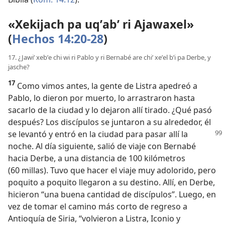
«Xekijach pa uqʼabʼ ri Ajawaxel»
(
Hechos 14:20-28
)
17. ¿Jawiʼ xebʼe chi wi ri Pablo y ri Bernabé are chiʼ xeʼel bʼi pa Derbe, y
jasche?
17
Como vimos antes, la gente de Listra apedreó a
Pablo, lo dieron por muerto, lo arrastraron hasta
sacarlo de la ciudad y lo dejaron allí tirado. ¿Qué pasó
después? Los discípulos se juntaron a su alrededor, él
se levantó
y entró en la ciudad para pasar allí la
noche. Al día siguiente, salió de viaje con Bernabé
hacia Derbe, a una distancia de 100 kilómetros
(60 millas). Tuvo que hacer el viaje muy adolorido, pero
poquito a poquito llegaron a su destino. Allí, en Derbe,
hicieron “una buena cantidad de discípulos”. Luego, en
vez de tomar el camino más corto de regreso a
Antioquía de Siria, “volvieron a Listra, Iconio y