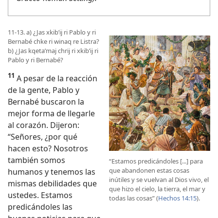
11-13. a) ¿Jas xkibʼij ri Pablo y ri
Bernabé chke ri winaq re Listra?
b) ¿Jas kqetaʼmaj chrij ri xkibʼij ri
Pablo y ri Bernabé?
11
A pesar de la reacción
de la gente, Pablo y
Bernabé buscaron la
mejor forma de llegarle
al corazón. Dijeron:
“Señores, ¿por qué
hacen esto? Nosotros
también somos
“Estamos predicándoles [...] para
que abandonen estas cosas
humanos y tenemos las
inútiles y se vuelvan al Dios vivo, el
mismas debilidades que
que hizo el cielo, la tierra, el mar y
ustedes. Estamos
todas las cosas” (
Hechos 14:15
).
predicándoles las