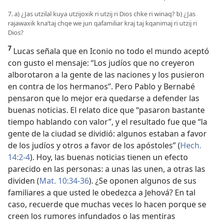
7. a) ¿Jas utzilal kuya utzijoxik ri utzij ri Dios chke ri winaq? b) ¿Jas
rajawaxik knaʼtaj chqe we jun qafamiliar kraj taj kqanimaj ri utzij ri
Dios?
7
Lucas señala que en Iconio no todo el mundo aceptó
con gusto el mensaje: “Los judíos que no creyeron
alborotaron a la gente de las naciones y los pusieron
en contra de los hermanos”. Pero Pablo y Bernabé
pensaron que lo mejor era quedarse a defender las
buenas noticias. El relato dice que “pasaron bastante
tiempo hablando con valor”, y el resultado fue que “la
gente de la ciudad se dividió: algunos estaban a favor
de los judíos y otros a favor de los apóstoles” (
Hech.
14:2-4
). Hoy, las buenas noticias tienen un efecto
parecido en las personas: a unas las unen, a otras las
dividen (
Mat. 10:34-36
). ¿Se oponen algunos de sus
familiares a que usted le obedezca a Jehová? En tal
caso, recuerde que muchas veces lo hacen porque se
creen los rumores infundados o las mentiras