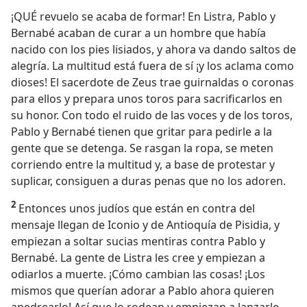
¡QUÉ revuelo se acaba de formar! En Listra, Pablo y
Bernabé acaban de curar a un hombre que había
nacido con los pies lisiados, y ahora va dando saltos de
alegría. La multitud está fuera de sí ¡y los aclama como
dioses! El sacerdote de Zeus trae guirnaldas o coronas
para ellos y prepara unos toros para sacrificarlos en
su honor. Con todo el ruido de las voces y de los toros,
Pablo y Bernabé tienen que gritar para pedirle a la
gente que se detenga. Se rasgan la ropa, se meten
corriendo entre la multitud y, a base de protestar y
suplicar, consiguen a duras penas que no los adoren.
2
Entonces unos judíos que están en contra del
mensaje llegan de Iconio y de Antioquía de Pisidia, y
empiezan a soltar sucias mentiras contra Pablo y
Bernabé. La gente de Listra les cree y empiezan a
odiarlos a muerte. ¡Cómo cambian las cosas! ¡Los
mismos que querían adorar a Pablo ahora quieren
apedrearlo! Así que lo rodean y empiezan a lanzarle