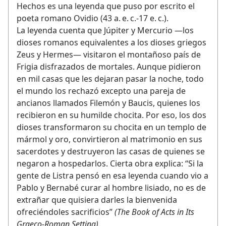
Hechos es una leyenda que puso por escrito el
poeta romano Ovidio (43 a. e. c.-17 e. c.).
La leyenda cuenta que Júpiter y Mercurio —los
dioses romanos equivalentes a los dioses griegos
Zeus y Hermes— visitaron el montañoso país de
Frigia disfrazados de mortales. Aunque pidieron
en mil casas que les dejaran pasar la noche, todo
el mundo los rechazó excepto una pareja de
ancianos llamados Filemón y Baucis, quienes los
recibieron en su humilde chocita. Por eso, los dos
dioses transformaron su chocita en un templo de
mármol y oro, convirtieron al matrimonio en sus
sacerdotes y destruyeron las casas de quienes se
negaron a hospedarlos. Cierta obra explica: “Si la
gente de Listra pensó en esa leyenda cuando vio a
Pablo y Bernabé curar al hombre lisiado, no es de
extrañar que quisiera darles la bienvenida
ofreciéndoles sacrificios”
(The Book of Acts in Its
Graeco-Roman Setting).