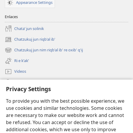
Appearance Settings
Enlaces
Chataʼ jun solinik
Chatzukuj jun riqb'al ib'
(opens
new
Chatzukuj jun nim riqb'al ib' re oxib' q'ij
(opens
window)
new
Ri e kʼakʼ
window)
Videos
Chawilaʼ JW.ORG
Privacy Settings
Kuchuj
(opens
To provide you with the best possible experience, we
new
use cookies and similar technologies. Some cookies
window)
UK'OLB'AL WUJ PA INTERNET Watchtower™
are necessary to make our website work and cannot
(opens
be refused. You can accept or decline the use of
new
®
JW Hub
window)
additional cookies, which we use only to improve
(opens