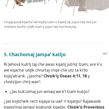
Chqajujunal kqachaʼ we kqatij tzam o kqatij taj. Jujun taq mul jun
cristiano kuchaʼ utijik tzam y jujun taq mul kutij taj.
5. Chachomaj jampaʼ katijo
Ri Jehová kubʼij taj che awas kqatij jubʼiqʼ tzam, are kʼu
we kqachaʼ utijik chnaʼtaj chqe che utz ta krilo
kojqʼabʼarik. ¿Jasche?
Chisikʼij
Oseas 4:11,
18
y
chixtzijon chrij wariʼ:
¿Jas kukʼulmaj jun winaq we kʼi tzam kutijo?
¿Jas kojtoʼwik rech kqaya ta uwiʼ ri kqatijo? Rajawaxik
kqetaʼmaj jampaʼ kojkunik kqatijo.
Chisikʼij
Proverbios