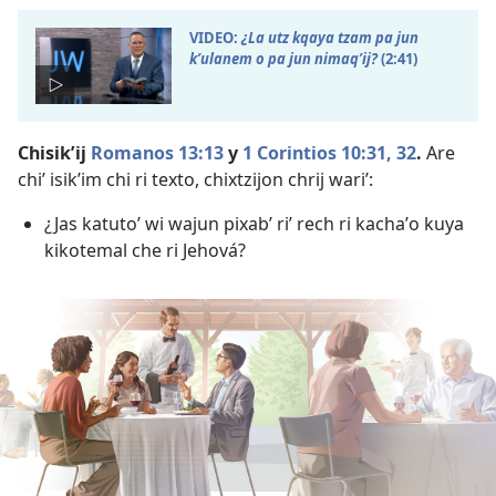
VIDEO:
¿La utz kqaya tzam pa jun
kʼulanem o pa jun nimaqʼij?
(2:41)
Chisikʼij
Romanos 13:13
y
1 Corintios 10:31, 32
.
Are
chiʼ isikʼim chi ri texto, chixtzijon chrij wariʼ:
¿Jas katutoʼ wi wajun pixabʼ riʼ rech ri kachaʼo kuya
kikotemal che ri Jehová?