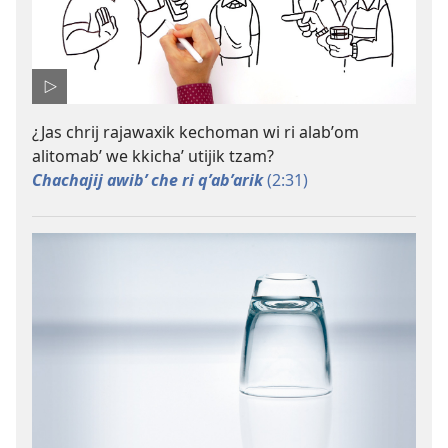
¿Jas chrij rajawaxik kechoman wi ri alabʼom
alitomabʼ we kkichaʼ utijik tzam?
Chachajij awibʼ che ri qʼabʼarik
(2:31)