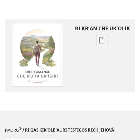
RI KBʼAN CHE UKʼOLIK
Digital
publications
download
options
¡Jun
kʼaslemal
che
kʼo ta
ukʼisik!
Chawetaʼmaj
ri kubʼij
ri Biblia.
®
JW.ORG
/ RI QAS KIKʼOLBʼAL RI TESTIGOS RECH JEHOVÁ