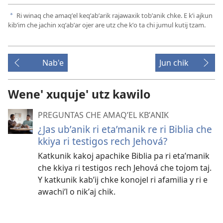
Ri winaq che amaqʼel keqʼabʼarik rajawaxik tobʼanik chke. E kʼi ajkun
a
kibʼim che jachin xqʼabʼar ojer are utz che kʼo ta chi jumul kutij tzam.
Nab'e
Jun chik
Wene' xuquje' utz kawilo
PREGUNTAS CHE AMAQʼEL KBʼANIK
¿Jas ubʼanik ri etaʼmanik re ri Biblia che
kkiya ri testigos rech Jehová?
Katkunik kakoj apachike Biblia pa ri etaʼmanik
che kkiya ri testigos rech Jehová che tojom taj.
Y katkunik kabʼij chke konojel ri afamilia y ri e
awachiʼl o nikʼaj chik.