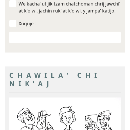
We kachaʼ utijik tzam chatchoman chrij jawchiʼ
at kʼo wi, jachin rukʼ at kʼo wi, y jampaʼ katijo.
Xuqujeʼ:
Ri
jun
chik
che
kawaj
kabʼano
CHAWILAʼ CHI
NIKʼAJ