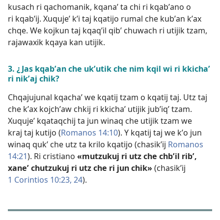
kusach ri qachomanik, kqanaʼ ta chi ri kqabʼano o
ri kqabʼij. Xuqujeʼ kʼi taj kqatijo rumal che kubʼan kʼax
chqe. We kojkun taj kqaqʼil qibʼ chuwach ri utijik tzam,
rajawaxik kqaya kan utijik.
3. ¿Jas kqabʼan che ukʼutik che nim kqil wi ri kkichaʼ
ri nikʼaj chik?
Chqajujunal kqachaʼ we kqatij tzam o kqatij taj. Utz taj
che kʼax kojchʼaw chkij ri kkichaʼ utijik jubʼiqʼ tzam.
Xuqujeʼ kqataqchij ta jun winaq che utijik tzam we
kraj taj kutijo (
Romanos 14:10
). Y kqatij taj we kʼo jun
winaq qukʼ che utz ta krilo kqatijo (chasikʼij
Romanos
14:21
). Ri cristiano
«mutzukuj ri utz che chbʼil ribʼ,
xaneʼ chutzukuj ri utz che ri jun chik»
(chasikʼij
1 Corintios 10:23, 24
).