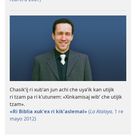
Chasikʼij ri xubʼan jun achi che uyaʼik kan utijik
ri tzam pa ri kʼutunem: «Xinkamisaj wibʼ che utijik
tzam».
«Ri Biblia xukʼex ri kikʼaslemal»
(
La Atalaya,
1 re
mayo 2012)