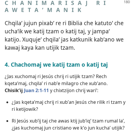
CHANIMARISAJ RI
AWETAʼMANIK
Chqilaʼ jujun pixabʼ re ri Biblia che katutoʼ che
uchaʼik we katij tzam o katij taj, y jampaʼ
katijo. Xuqujeʼ chqilaʼ jas katkunik kabʼano we
kawaj kaya kan utijik tzam.
4. Chachomaj we katij tzam o katij taj
¿Jas xuchomaj ri Jesús chrij ri utijik tzam? Rech
kqetaʼmaj, chqilaʼ ri nabʼe milagro che xubʼano.
Chisikʼij
Juan 2:1-11
y chixtzijon chrij wariʼ:
¿Jas kqetaʼmaj chrij ri xubʼan Jesús che rilik ri tzam y
ri ketijowik?
Ri Jesús xubʼij taj che awas ktij jubʼiqʼ tzam rumal laʼ,
¿jas kuchomaj jun cristiano we kʼo jun kuchaʼ utijik?