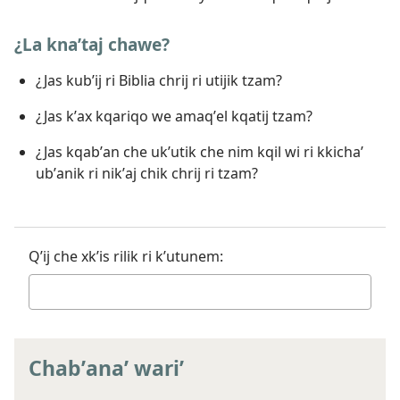
¿La knaʼtaj chawe?
¿Jas kubʼij ri Biblia chrij ri utijik tzam?
¿Jas kʼax kqariqo we amaqʼel kqatij tzam?
¿Jas kqabʼan che ukʼutik che nim kqil wi ri kkichaʼ
ubʼanik ri nikʼaj chik chrij ri tzam?
Qʼij che xkʼis rilik ri kʼutunem:
Chabʼanaʼ wariʼ