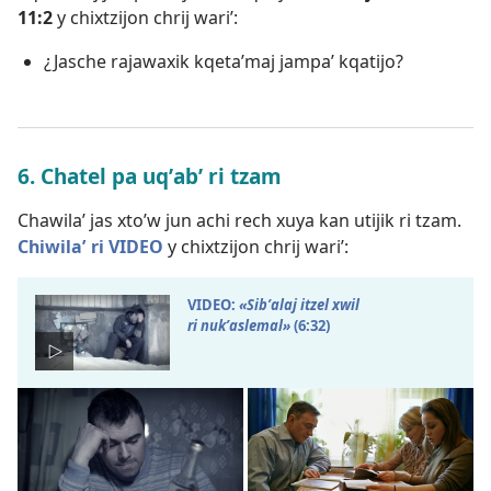
11:2
y chixtzijon chrij wariʼ:
¿Jasche rajawaxik kqetaʼmaj jampaʼ kqatijo?
6. Chatel pa uqʼabʼ ri tzam
Chawilaʼ jas xtoʼw jun achi rech xuya kan utijik ri tzam.
Chiwilaʼ ri VIDEO
y chixtzijon chrij wariʼ:
VIDEO:
«Sibʼalaj itzel xwil
ri nukʼaslemal»
(6:32)