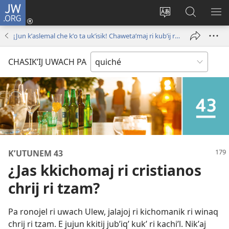
JW.ORG
Umajixik
sesión
Kakʼex
Chawilaʼ
RI
(opens
ri
JW.ORG
KK
¡Jun kʼaslemal che kʼo ta ukʼisik! Chawetaʼmaj ri kubʼij ri Biblia.
new
chʼabʼal
RI
window)
rech
ME
CHASIKʼIJ UWACH PA
ri Internet
KʼUTUNEM 43
¿Jas kkichomaj ri cristianos
chrij ri tzam?
Pa ronojel ri uwach Ulew, jalajoj ri kichomanik ri winaq
chrij ri tzam. E jujun kkitij jubʼiqʼ kukʼ ri kachiʼl. Nikʼaj