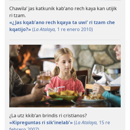
Chawilaʼ jas katkunik kabʼano rech kaya kan utijik
ri tzam.
«¿Jas kqabʼano rech kqaya ta uwiʼ ri tzam che
kqatijo?»
(
La Atalaya,
1 re enero 2010)
¿La utz kkibʼan brindis ri cristianos?
«Kipreguntas ri sikʼinelabʼ»
(
La Atalaya,
15 re
febrero 2007)