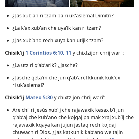
¿Jas xubʼan ri tzam pa ri ukʼaslemal Dimitri?
¿La kʼax xubʼan che uyaʼik kan ri tzam?
¿Jas xubʼano rech xuya kan utijik tzam?
Chisikʼij
1 Corintios 6:10, 11
y chixtzijon chrij wariʼ:
¿La utz ri qʼabʼarik? ¿Jasche?
¿Jasche qetaʼm che jun qʼabʼarel kkunik kukʼex
ri ukʼaslemal?
Chisikʼij
Mateo 5:30
y chixtzijon chrij wariʼ:
Are chiʼ ri Jesús xubʼij che rajawaxik kesax bʼi jun
qʼabʼaj che kubʼano che kojqaj pa mak xraj xubʼij che
rajawaxik kqaya kan jujun jastaq rech kojqaj
chuwach ri Dios. ¿Jas katkunik kabʼano we tajin