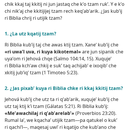
chik kkaj taj kkitij ni jun jastaq che kʼo tzam rukʼ. Y e kʼo
chi nikʼaj che kkitijijej tzam rech keqʼabʼarik. ¿Jas kubʼij
ri Biblia chrij ri utijik tzam?
1. ¿La utz kqatij tzam?
Ri Biblia kubʼij taj che awas ktij tzam. Xaneʼ kubʼij che
«ri uwaʼl uva, ri kuya kikotemal»
are jun sipanik che
uyaʼom ri Jehová chqe (
Salmo 104:14, 15
). Xuqujeʼ
ri Biblia kchʼaw chkij e sukʼ taq achijabʼ e ixoqibʼ che
xkitij jubʼiqʼ tzam (
1 Timoteo 5:23
).
2. ¿Jas pixabʼ kuya ri Biblia chke ri kkaj kkitij tzam?
Jehová kubʼij che utz ta ri qʼabʼarik, xuqujeʼ kubʼij che
utz taj ktij kʼi tzam (
Gálatas 5:21
). Ri Biblia kubʼij:
«Meʼawachilaj ri qʼabʼarelabʼ»
(
Proverbios 23:20
).
Rumal laʼ, we kqachaʼ utijik tzam—pa qatukel o kukʼ
ri qachiʼl—, maqesaj uwiʼ ri kqatijo che kubʼano che