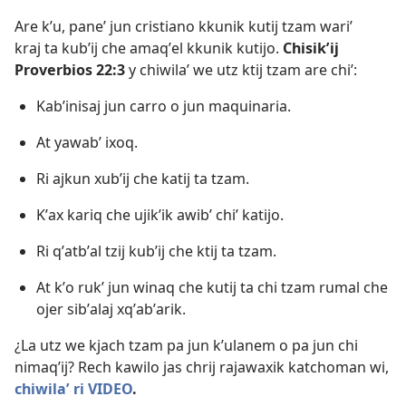
Are kʼu, paneʼ jun cristiano kkunik kutij tzam wariʼ
kraj ta kubʼij che amaqʼel kkunik kutijo.
Chisikʼij
Proverbios 22:3
y chiwilaʼ we utz ktij tzam are chiʼ:
Kabʼinisaj jun carro o jun maquinaria.
At yawabʼ ixoq.
Ri ajkun xubʼij che katij ta tzam.
Kʼax kariq che ujikʼik awibʼ chiʼ katijo.
Ri qʼatbʼal tzij kubʼij che ktij ta tzam.
At kʼo rukʼ jun winaq che kutij ta chi tzam rumal che
ojer sibʼalaj xqʼabʼarik.
¿La utz we kjach tzam pa jun kʼulanem o pa jun chi
nimaqʼij? Rech kawilo jas chrij rajawaxik katchoman wi,
chiwilaʼ ri VIDEO
.