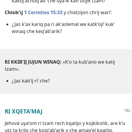
kakoj achuqʼabʼ che uyaʼik kan utijik tzam?
a
Chisikʼij
1 Corintios 15:33
y chixtzijon chrij wariʼ:
¿Jas kʼax kariq pa ri akʼaslemal we katkʼojiʼ kukʼ
winaq che keqʼabʼarik?
RI KKIBʼIJ JUJUN WINAQ:
«Kʼo ta kubʼano we katij
tzam».
¿Jas kabʼij riʼ che?
RI XQETAʼMAJ
Jehová uyaʼom ri tzam rech kqatijo y kojkikotik, are kʼu
utz ta krilo che kojqʼabʼarik y che amaqʼel kqatijo.