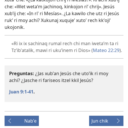
che: «Wet wetaʼm jachinoq, kinkojon riʼ chrij». Jesús
xubʼij che: «In riʼ ri Mesías». ¿La kawilo che utz ri Jesús
rukʼ ri moy achi? Xukunaj xuqujeʼ xutoʼ rech kkʼojiʼ
ukojonik.
«Ri ix ix sachinaq rumal rech chi man iwetaʼm ta ri
Tzʼibʼatalik, mawi ri ukuʼinem ri Dios» (
Mateo 22:29
).
Preguntas:
¿Jas xubʼan Jesús che utoʼik ri moy
achi? ¿Jasche ri fariseos itzel kkil Jesús?
Juan 9:1-41
.
Nab'e
Jun chik