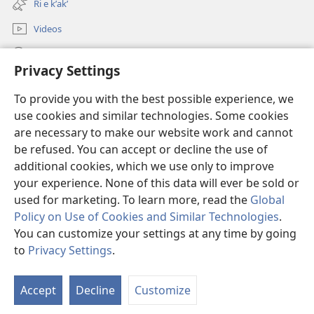
Ri e kʼakʼ
window)
Videos
Chawilaʼ JW.ORG
Privacy Settings
Kuchuj
(opens
To provide you with the best possible experience, we
new
use cookies and similar technologies. Some cookies
window)
UK'OLB'AL WUJ PA INTERNET Watchtower™
are necessary to make our website work and cannot
(opens
new
be refused. You can accept or decline the use of
®
JW Hub
window)
additional cookies, which we use only to improve
(opens
new
your experience. None of this data will ever be sold or
window)
used for marketing. To learn more, read the
Global
Policy on Use of Cookies and Similar Technologies
.
Copyright
© 2026 Watch Tower Bible and Tract Society of Pennsylvania.
You can customize your settings at any time by going
RI KTAʼ CHAWE CHIʼ KAKOJO
|
K'O TA CHI JUN KETAMANIK RI KATZ'IB'AJ
to
Privacy Settings
.
S
WARAL
|
PRIVACY SETTINGS
Ta
Accept
Decline
Customize
of
Co