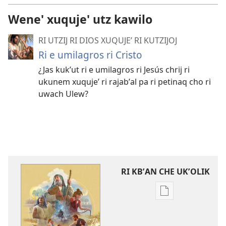
Wene' xuquje' utz kawilo
RI UTZIJ RI DIOS XUQUJEʼ RI KUTZIJOJ
Ri e umilagros ri Cristo
¿Jas kukʼut ri e umilagros ri Jesús chrij ri
ukunem xuqujeʼ ri rajabʼal pa ri petinaq cho ri
uwach Ulew?
RI KBʼAN CHE UKʼOLIK
Digital
publications
download