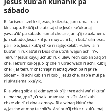
Jesús xubʼan kunanik pa
sábado
Ri fariseos itzel kkil Jesús, kkitzukuj jun rumal rech
kkichapo. Kkibʼij che utz taj che Jesús keʼukunaj
yawabʼibʼ pa sábado rumal che are jun qʼij re uxlanem.
Jun sábado, Jesús xril jun moy achi tajin kutaʼ ulimosna
pa ri bʼe. Jesús xubʼij chke ri rajtijoxelabʼ: «Chiwilaʼ ri
kubʼan ri ruxlabʼal ri Dios che utoʼik wajun achi riʼ».
Tekʼuriʼ Jesús xuyuj uchubʼ rukʼ ulew rech xubʼan xaqʼoʼl
che. Tekʼuriʼ xukoj jubʼiqʼ che ri ubʼaqʼwach ri achi, xubʼij
che: «Jat tekʼuriʼ chachʼajaʼ ri abʼaqʼwach pa ri jaʼ re
Siloam». Ri achi xubʼan ri xubʼij Jesús che, nabʼe mul pa
ri ukʼaslemal xkaʼyik.
Ri e winaq sibʼalaj xkimayo xkibʼij: «Are achi waʼ ri kutaʼ
ulimosna, ¿paʼ? ¿O xa kjunamataj rukʼ?». Areʼ kubʼij
chke: «In riʼ ri xinalax moy». Ri e winaq kkitaʼ che:
«¿Jasche at moy ta chik?». Areʼ xubʼij chke ri xukʼulmaj.