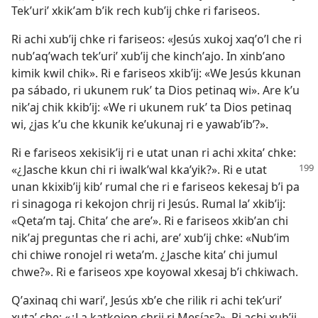
Tekʼuriʼ xkikʼam bʼik rech kubʼij chke ri fariseos.
Ri achi xubʼij chke ri fariseos: «Jesús xukoj xaqʼoʼl che ri
nubʼaqʼwach tekʼuriʼ xubʼij che kinchʼajo. In xinbʼano
kimik kwil chik». Ri e fariseos xkibʼij: «We Jesús kkunan
pa sábado, ri ukunem rukʼ ta Dios petinaq wi». Are kʼu
nikʼaj chik kkibʼij: «We ri ukunem rukʼ ta Dios petinaq
wi, ¿jas kʼu che kkunik keʼukunaj ri e yawabʼibʼ?».
Ri e fariseos xekisikʼij ri e utat unan ri achi xkitaʼ chke:
«¿Jasche kkun chi ri iwalkʼwal kkaʼyik?». Ri e utat
unan kkixibʼij kibʼ rumal che ri e fariseos kekesaj bʼi pa
ri sinagoga ri kekojon chrij ri Jesús. Rumal laʼ xkibʼij:
«Qetaʼm taj. Chitaʼ che areʼ». Ri e fariseos xkibʼan chi
nikʼaj preguntas che ri achi, areʼ xubʼij chke: «Nubʼim
chi chiwe ronojel ri wetaʼm. ¿Jasche kitaʼ chi jumul
chwe?». Ri e fariseos xpe koyowal xkesaj bʼi chkiwach.
Qʼaxinaq chi wariʼ, Jesús xbʼe che rilik ri achi tekʼuriʼ
xutaʼ che: «¿La katkojon chrij ri Mesías?». Ri achi xubʼij