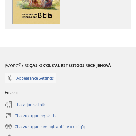
options
E
kʼutunem
che
kwetaʼmaj
pa
ri
Biblia
®
JW.ORG
/ RI QAS KIKʼOLBʼAL RI TESTIGOS RECH JEHOVÁ
Appearance Settings
Enlaces
Chataʼ jun solinik
Chatzukuj jun riqb'al ib'
(opens
new
Chatzukuj jun nim riqb'al ib' re oxib' q'ij
(opens
window)
new