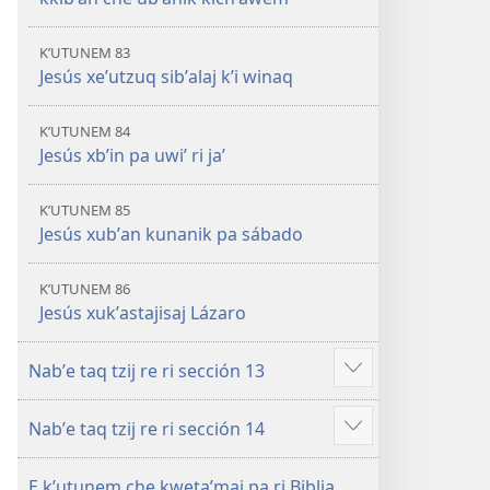
KʼUTUNEM 83
Jesús xeʼutzuq sibʼalaj kʼi winaq
KʼUTUNEM 84
Jesús xbʼin pa uwiʼ ri jaʼ
KʼUTUNEM 85
Jesús xubʼan kunanik pa sábado
KʼUTUNEM 86
Jesús xukʼastajisaj Lázaro
Nabʼe taq tzij re ri sección 13
Show
more
Nabʼe taq tzij re ri sección 14
Show
more
E kʼutunem che kwetaʼmaj pa ri Biblia