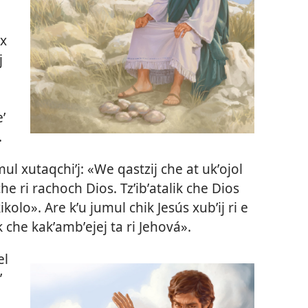
ux
j
ʼ
.
mul xutaqchiʼj: «We qastzij che at ukʼojol
che ri rachoch Dios. Tzʼibʼatalik che Dios
kolo». Are kʼu jumul chik Jesús xubʼij ri e
alik che kakʼambʼejej ta ri Jehová».
el
ʼ