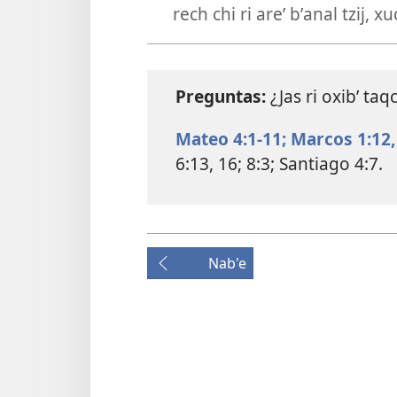
rech chi ri areʼ bʼanal tzij, xu
Preguntas:
¿Jas ri oxibʼ taqc
Mateo 4:1-11;
Marcos 1:12,
6:13,
16;
8:3;
Santiago 4:7
.
Nab'e