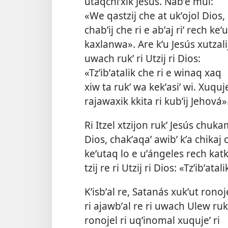
utaqchiʼxik Jesús. Nabʼe mul:
«We qastzij che at ukʼojol Dios,
chabʼij che ri e abʼaj riʼ rech keʼ
kaxlanwa». Are kʼu Jesús xutzali
uwach rukʼ ri Utzij ri Dios:
«Tzʼibʼatalik che ri e winaq xaq
xiw ta rukʼ wa kekʼasiʼ wi. Xuquje
rajawaxik kkita ri kubʼij Jehová»
Ri Itzel xtzijon rukʼ Jesús chuka
Dios, chakʼaqaʼ awibʼ kʼa chikaj 
keʼutaq lo e uʼángeles rech katki
tzij re ri Utzij ri Dios: «Tzʼibʼat
Kʼisbʼal re, Satanás xukʼut ronoj
ri ajawbʼal re ri uwach Ulew ruk
ronojel ri uqʼinomal xuqujeʼ ri