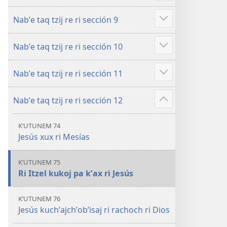
more
Nabʼe taq tzij re ri sección 9
Show
more
Nabʼe taq tzij re ri sección 10
Show
more
Nabʼe taq tzij re ri sección 11
Show
more
Nabʼe taq tzij re ri sección 12
Show
more
KʼUTUNEM 74
Jesús xux ri Mesías
KʼUTUNEM 75
Ri Itzel kukoj pa kʼax ri Jesús
KʼUTUNEM 76
Jesús kuchʼajchʼobʼisaj ri rachoch ri Dios