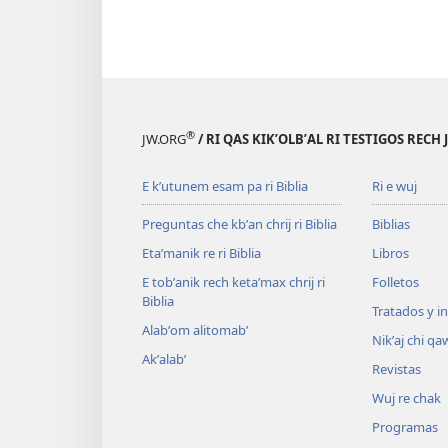
®
JW.ORG
/ RI QAS KIKʼOLBʼAL RI TESTIGOS RECH
E kʼutunem esam pa ri Biblia
Ri e wuj
Preguntas che kbʼan chrij ri Biblia
Biblias
Etaʼmanik re ri Biblia
Libros
E tobʼanik rech ketaʼmax chrij ri
Folletos
Biblia
Tratados y i
Alabʼom alitomabʼ
Nikʼaj chi qa
Akʼalabʼ
Revistas
Wuj re chak
Programas