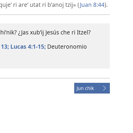
qujeʼ ri areʼ utat ri bʼanoj tzij» (
Juan 8:44
).
hiʼnik? ¿Jas xubʼij Jesús che ri Itzel?
 13;
Lucas 4:1-15;
Deuteronomio
Jun chik