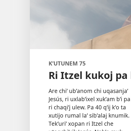
KʼUTUNEM 75
Ri Itzel kukoj pa 
Are chiʼ ubʼanom chi uqasanjaʼ
Jesús, ri uxlabʼixel xukʼam bʼi pa
ri chaqiʼj ulew. Pa 40 qʼij kʼo ta
xutijo rumal laʼ sibʼalaj knumik.
Tekʼuriʼ xopan ri Itzel che