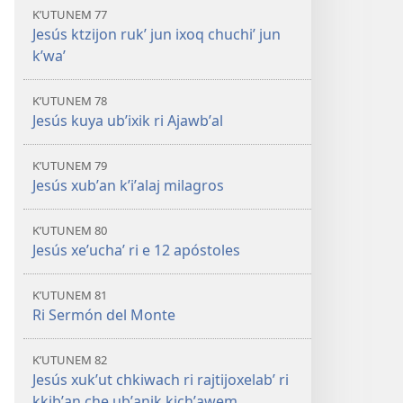
KʼUTUNEM 77
Jesús ktzijon rukʼ jun ixoq chuchiʼ jun
kʼwaʼ
KʼUTUNEM 78
Jesús kuya ubʼixik ri Ajawbʼal
KʼUTUNEM 79
Jesús xubʼan kʼiʼalaj milagros
KʼUTUNEM 80
Jesús xeʼuchaʼ ri e 12 apóstoles
KʼUTUNEM 81
Ri Sermón del Monte
KʼUTUNEM 82
Jesús xukʼut chkiwach ri rajtijoxelabʼ ri
kkibʼan che ubʼanik kichʼawem