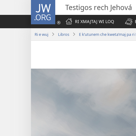
JW.ORG
Testigos rech Jehová
RI XMAJTAJ WI LOQ
Ri e wuj
Libros
E kʼutunem che kwetaʼmaj pa ri 