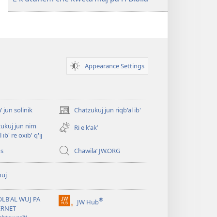
Appearance Settings
ʼ jun solinik
Chatzukuj jun riqb'al ib'
(opens
new
ukuj jun nim
Ri e kʼakʼ
window)
l ib' re oxib' q'ij
os
Chawilaʼ JW.ORG
huj
OLB'AL WUJ PA
®
JW Hub
(opens
ERNET
new