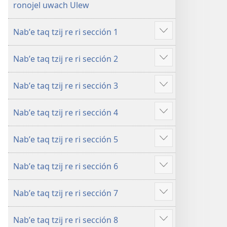
ronojel uwach Ulew
pa
ri
Nabʼe taq tzij re ri sección 1
Biblia
Show
more
Nabʼe taq tzij re ri sección 2
Show
more
Nabʼe taq tzij re ri sección 3
Show
more
Nabʼe taq tzij re ri sección 4
Show
more
Nabʼe taq tzij re ri sección 5
Show
more
Nabʼe taq tzij re ri sección 6
Show
more
Nabʼe taq tzij re ri sección 7
Show
more
Nabʼe taq tzij re ri sección 8
Show