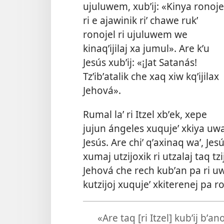
ujuluwem, xubʼij: «Kinya ronoje
ri e ajawinik riʼ chawe rukʼ
ronojel ri ujuluwem we
kinaqʼijilaj xa jumul». Are kʼu
Jesús xubʼij: «¡Jat Satanás!
Tzʼibʼatalik che xaq xiw kqʼijilax
Jehová».
Rumal laʼ ri Itzel xbʼek, xepe
jujun ángeles xuqujeʼ xkiya uw
Jesús. Are chiʼ qʼaxinaq waʼ, Jes
xumaj utzijoxik ri utzalaj taq tzi
Jehová che rech kubʼan pa ri uwa
kutzijoj xuqujeʼ xkiterenej pa ro
«Are taq [ri Itzel] kubʼij bʼan