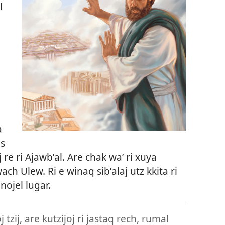
l
a
ús
j re ri Ajawbʼal. Are chak waʼ ri xuya
ch Ulew. Ri e winaq sibʼalaj utz kkita ri
nojel lugar.
oj tzij, are kutzijoj ri jastaq rech, rumal