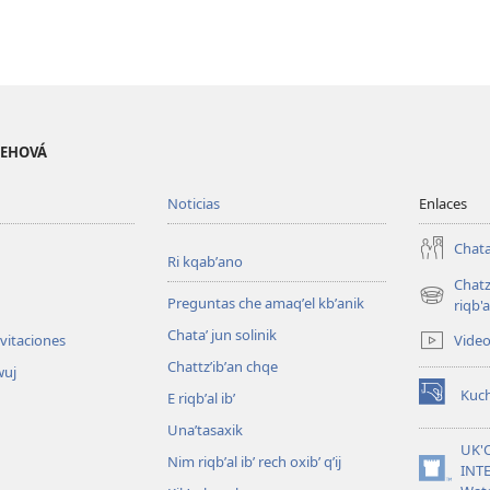
 JEHOVÁ
Noticias
Enlaces
Chata
Ri kqabʼano
Chatz
Preguntas che amaqʼel kbʼanik
(opens
riqb'a
new
Chataʼ jun solinik
Vide
nvitaciones
window)
Chattzʼibʼan chqe
wuj
Kuc
E riqbʼal ibʼ
(opens
new
Unaʼtasaxik
window)
UK'
Nim riqbʼal ibʼ rech oxibʼ qʼij
INT
(opens