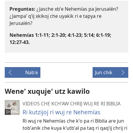
Preguntas:
¿Jasche xbʼe Nehemías pa Jerusalén?
¿Jampaʼ qʼij xkikoj che uyakik ri e tapya re
Jerusalén?
Nehemías 1:1-11;
2:1-20;
4:1-23;
5:14;
6:1-19;
12:27-43
.
Nab'e
Jun chik
Wene' xuquje' utz kawilo
VIDEOS CHE KCHʼAW CHRIJ WUJ RE RI BIBLIA
Ri kutzijoj ri wuj re Nehemías
Ri wuj re Nehemías che kʼo pa ri Biblia are jun
tobʼanik che kuya kʼutbʼal pa taq ri qaqʼij chrij ri