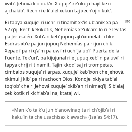
iwibʼ. Jehová kʼo qukʼ». Xuqujeʼ xeʼukoj chajil ke ri
ajchakibʼ. Rech ri e kʼulel xekun taj xechʼojin kukʼ.
Ri tapya xuqujeʼ ri uchiʼ ri tinamit xkʼis ubʼanik xa pa
52 qʼij. Rech kekikotik, Nehemías xeʼukʼam lo ri e levitas
pa Jerusalén. Xubʼan kebʼ jupuq ajbʼixonelabʼ chke.
Esdras xbʼe pa jun jupuq Nehemías pa ri jun chik.
Xepaqiʼ pa ri qʼaʼm pa uwiʼ ri uchiʼja ubʼiʼ Puerta de la
Fuente. Tekʼuriʼ, pa kijujunal ri e jupuq xebʼin pa uwiʼ ri
tapya chrij ri tinamit. Tajin kkoqʼisaj ri trompetas,
címbalos xuqujeʼ ri arpas, xuqujeʼ kebʼixon che Jehová,
xkimulij kibʼ pa ri rachoch Dios. Konojel xkiya tabʼal
toqʼobʼ che ri Jehová xuqujeʼ xkibʼan ri nimaqʼij. Sibʼalaj
xekikotik ri kichʼabʼal naj ktataj wi.
«Man kʼo ta kʼu jun bʼanowinaq ta ri chʼojibʼal ri
kakuʼin ta che usachisaxik awach» (
Isaías 54:17
).