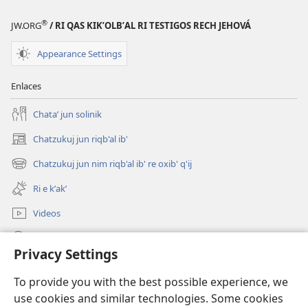
Biblia
®
JW.ORG
/ RI QAS KIKʼOLBʼAL RI TESTIGOS RECH JEHOVÁ
Appearance Settings
Enlaces
Chataʼ jun solinik
Chatzukuj jun riqb'al ib'
(opens
new
Chatzukuj jun nim riqb'al ib' re oxib' q'ij
(opens
window)
new
Ri e kʼakʼ
window)
Videos
Chawilaʼ JW.ORG
Privacy Settings
Kuchuj
(opens
To provide you with the best possible experience, we
new
use cookies and similar technologies. Some cookies
window)