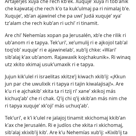
Artajerjes xuya che rech kbʼek. Xuqujeʼ xuya ri tobʼanik
che kajwataj che rech kʼo ta kukʼulmaj pa ri nimalaj bʼe.
Xuqujeʼ, xbʼan ajawinel che pa uwiʼ Judá xuqujeʼ xyaʼ
tzʼalam che rech kubʼan ri uchiʼ ri tinamit.
Are chiʼ Nehemías xopan pa Jerusalén, xbʼe che rilik ri
ubʼanom ri e tapya. Tekʼuriʼ, xeʼumulij ri e ajkojol tabʼal
toqʼobʼ xuqujeʼ ri e ajawinelabʼ, xubʼij chke: «Wariʼ
sibʼalaj kʼax ubʼanom. Rajawaxik kojchakunik». Ri winaq
utz xkito xkimaj usukʼumaxik ri e tapya.
Jujun kikʼulel ri israelitas xkitzeʼj kiwach xkibʼij: «¡Kkun
jun par che uwulixik ri tapya ri tajin kiwalajisaj!». Are
kʼu ri e ajchakibʼ xkita ta ri tzij riʼ xaneʼ xkikoj más
kichuqʼabʼ che ri chak. Qʼij chi qʼij xkibʼan más nim che
ri tapya xuqujeʼ xkʼojiʼ más uchuqʼabʼ.
Tekʼuriʼ, e kʼi kʼulel re jalajoj tinamit xkichomaj kkibʼan
kʼax che Jerusalén. Ri e judíos che xkita ri xkichomaj,
sibʼalaj xkixibʼij kibʼ. Are kʼu Nehemías xubʼij: «Kixibʼij ta