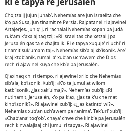
Ri e tapya re Jerusalén
Chojtzalij jujun junabʼ. Nehemías are jun israelita che
kʼo pa Susa, jun tinamit re Persia. Rajpatanel ri ajawinel
Artajerjes. Jun qʼij, ri rachalal Nehemías xopan pa Judá
rukʼam kʼaxalaj taq tzij: «Ri israelitas che xetzalij pa
Jerusalén qas ta e chajitalik. Ri e tapya xuqujeʼ ri uchiʼ ri
tinamit sukʼumam taj». Nehemías sibʼalaj xbʼisonik. Areʼ
kraj ktobʼanik, rumal laʼ xubʼan uchʼawem che Dios
rech ri ajawinel kuya che kbʼe pa Jerusalén.
Qʼaxinaq chi ri tiempo, ri ajawinel xrilo che Nehemías
sibʼalaj kbʼisonik. Xubʼij: «Kʼo ta jumul at wilom
katbʼisonik. ¿Jas xakʼulmaj?». Nehemías xubʼij: «Ri
nutinamit, Jerusalén, kʼo pa kʼax, ¿jas ta kʼu che mat
kinbʼisonik?». Ri ajawinel xubʼij: «¿Jas katintoʼ wi?».
Nehemías xubʼan uchʼawem pa ranimaʼ. Tekʼuriʼ xubʼij:
«Chabʼanaʼ toqʼobʼ, chayaʼ chwe che kinbʼe pa Jerusalén
rech kinwalajisaj chi jumul ri tapya». Ri ajawinel