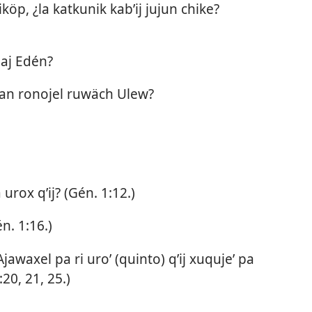
iköp, ¿la katkunik kabʼij jujun chike?
alaj Edén?
bʼan ronojel ruwäch Ulew?
urox qʼij? (
Gén. 1:12
.)
n. 1:16
.)
jawaxel pa ri uroʼ (quinto) qʼij xuqujeʼ pa
:20, 21,
25
.)