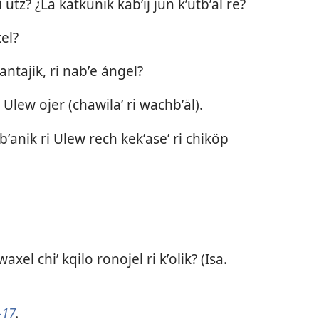
 utz? ¿La katkunik kabʼij jun kʼutbʼal re?
el?
ʼantajik, ri nabʼe ángel?
Ulew ojer (chawilaʼ ri wachbʼäl).
ʼanik ri Ulew rech kekʼaseʼ ri chiköp
axel chiʼ kqilo ronojel ri kʼolik? (
Isa.
-17
.