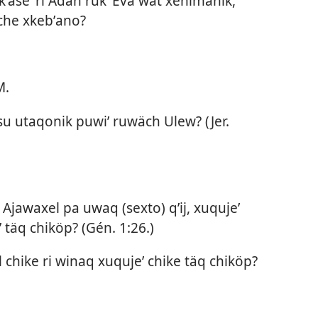
ʼaseʼ ri Adán rukʼ Eva wat xenimanik,
 che xkebʼano?
M.
ʼ su utaqonik puwiʼ ruwäch Ulew? (
Jer.
i Ajawaxel pa uwaq (sexto) qʼij, xuqujeʼ
 täq chiköp? (
Gén. 1:26
.)
 chike ri winaq xuqujeʼ chike täq chiköp?