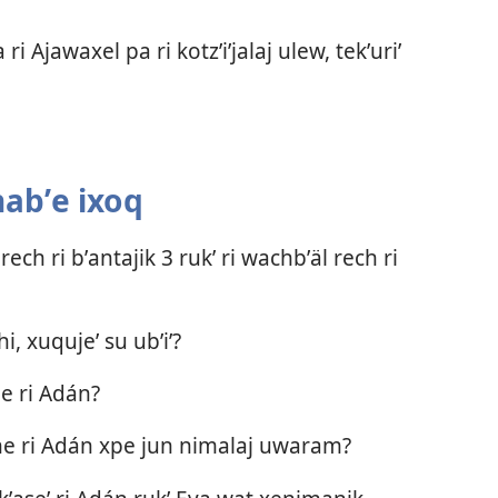
 ri Ajawaxel pa ri kotzʼiʼjalaj ulew, tekʼuriʼ
 nabʼe ixoq
ech ri bʼantajik 3 rukʼ ri wachbʼäl rech ri
i, xuqujeʼ su ubʼiʼ?
e ri Adán?
he ri Adán xpe jun nimalaj uwaram?