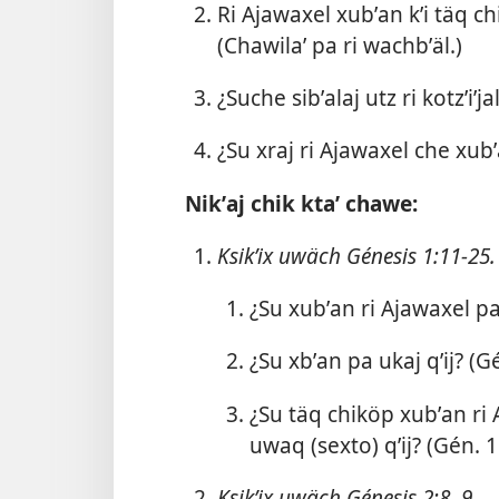
Ri Ajawaxel xubʼan kʼi täq ch
(Chawilaʼ pa ri wachbʼäl.)
¿Suche sibʼalaj utz ri kotzʼiʼj
¿Su xraj ri Ajawaxel che xu
Nikʼaj chik ktaʼ chawe:
Ksikʼix uwäch
Génesis 1:11-25
.
¿Su xubʼan ri Ajawaxel pa 
¿Su xbʼan pa ukaj qʼij? (
Gé
¿Su täq chiköp xubʼan ri A
uwaq (sexto) qʼij? (
Gén. 1
Ksikʼix uwäch
Génesis 2:8, 9
.