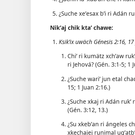
¿Suche xeʼesax bʼi ri Adán ruk
Nikʼaj chik ktaʼ chawe:
Ksikʼix uwäch
Génesis 2:16, 17
Chiʼ ri kumätz xchʼaw rukʼ 
ri Jehová? (
Gén. 3:1-5;
1 J
¿Suche wariʼ jun etal chaq
15;
1 Juan 2:16
.)
¿Suche xkaj ri Adán rukʼ r
(
Gén. 3:12, 13
.)
¿Su xkebʼan ri ángeles che
xkechajej runimal uqʼatbʼa