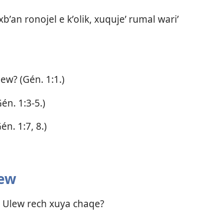
xbʼan ronojel e kʼolik, xuqujeʼ rumal wariʼ
ew? (
Gén. 1:1
.)
én. 1:3-5
.)
én. 1:7, 8
.)
lew
ri Ulew rech xuya chaqe?