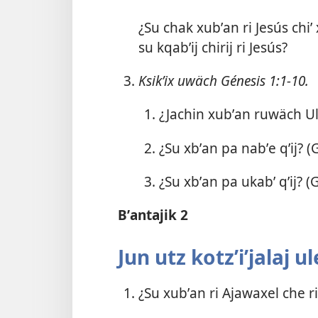
¿Su chak xubʼan ri Jesús chiʼ 
su kqabʼij chirij ri Jesús?
Ksikʼix uwäch
Génesis 1:1-10
.
¿Jachin xubʼan ruwäch Ul
¿Su xbʼan pa nabʼe qʼij? (
G
¿Su xbʼan pa ukabʼ qʼij? (
G
Bʼantajik 2
Jun utz kotzʼiʼjalaj u
¿Su xubʼan ri Ajawaxel che 