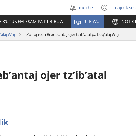
quiché
Umajixik ses
Uchaʼik
(opens
jun
new
E KʼUTUNEM ESAM PA RI BIBLIA
RI E WUJ
NOTIC
chʼabʼal
windo
qʼalaj Wuj
Tzʼonoj rech Ri xebʼantaj ojer tzʼibʼatal pa Loqʼalaj Wuj
bʼantaj ojer tzʼibʼatal
lik