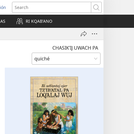
ión
Search
IAS
RI KQABʼANO
w)
CHASIKʼIJ UWACH PA