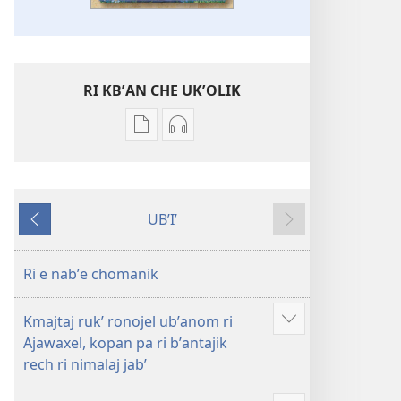
RI KBʼAN CHE UKʼOLIK
Digital
Audio
publications
recordings
download
download
options
options
UBʼIʼ
Ri
Ri
Nab'e
Jun
xebʼantaj
xebʼantaj
chik
ojer
ojer
Ri e nabʼe chomanik
tzʼibʼatal
tzʼibʼatal
pa
pa
Kmajtaj rukʼ ronojel ubʼanom ri
Loqʼalaj
Loqʼalaj
Show
Ajawaxel, kopan pa ri bʼantajik
Wuj
Wuj
more
rech ri nimalaj jabʼ