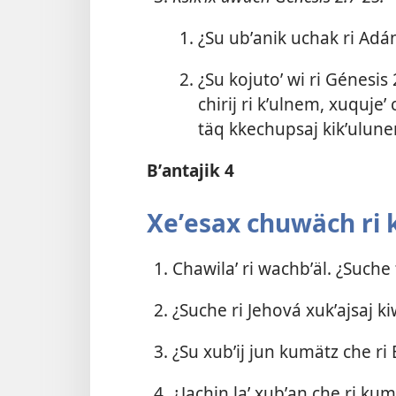
¿Su ubʼanik uchak ri Adán 
¿Su kojutoʼ wi ri
Génesis 
chirij ri kʼulnem, xuqujeʼ 
täq kkechupsaj kikʼulunem
Bʼantajik 4
Xeʼesax chuwäch ri ko
Chawilaʼ ri wachbʼäl. ¿Suche 
¿Suche ri Jehová xukʼajsaj k
¿Su xubʼij jun kumätz che ri 
¿Jachin laʼ xubʼan che ri kum