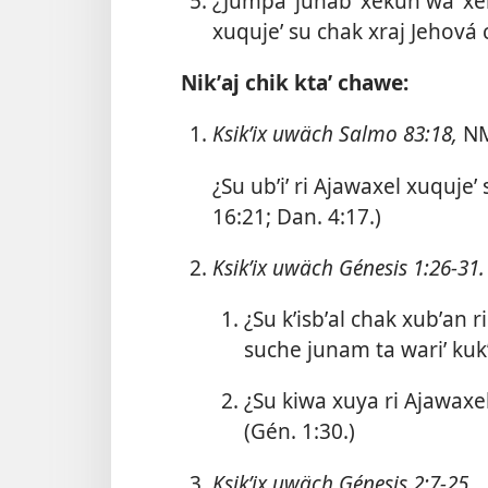
¿Jumpaʼ junabʼ xekun waʼ xek
xuqujeʼ su chak xraj Jehová
Nikʼaj chik ktaʼ chawe:
Ksikʼix uwäch
Salmo 83:18
,
N
¿Su ubʼiʼ ri Ajawaxel xuquje
16:21;
Dan. 4:17
.)
Ksikʼix uwäch
Génesis 1:26-31
.
¿Su kʼisbʼal chak xubʼan r
suche junam ta wariʼ kukʼ
¿Su kiwa xuya ri Ajawaxel
(
Gén. 1:30
.)
Ksikʼix uwäch
Génesis 2:7-25
.