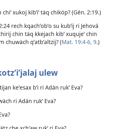
chiʼ xukoj kibʼiʼ täq chiköp? (
Gén. 2:19
.)
2:24
rech kqachʼobʼo su kubʼij ri Jehová
chirij chin täq kkejach kibʼ xuqujeʼ chin
 chuwäch qʼatbʼaltzij? (
Mat. 19:4-6,
9
.)
tzʼiʼjalaj ulew
tijan keʼesax bʼi ri Adán rukʼ Eva?
iwäch ri Adán rukʼ Eva?
Eva?
ätz che xchʼaw rukʼ ri Eva?