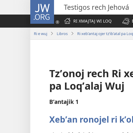
JW.ORG
Testigos rech Jehová
RI XMAJTAJ WI LOQ
Ri e wuj
Libros
Ri xebʼantaj ojer tzʼibʼatal pa Lo
Tzʼonoj rech Ri xe
pa Loqʼalaj Wuj
Bʼantajik 1
Xebʼan ronojel ri kʼo