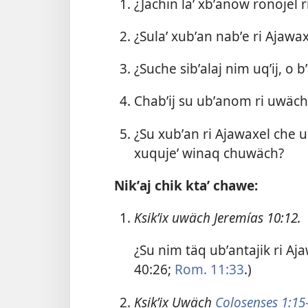
¿Jachin laʼ xbʼanow ronojel ri
¿Sulaʼ xubʼan nabʼe ri Ajawax
¿Suche sibʼalaj nim uqʼij, o b
Chabʼij su ubʼanom ri uwäch 
¿Su xubʼan ri Ajawaxel che ub
xuqujeʼ winaq chuwäch?
Nikʼaj chik ktaʼ chawe:
Ksikʼix uwäch
Jeremías 10:12
.
¿Su nim täq ubʼantajik ri Ajaw
40:26;
Rom. 11:33
.)
Ksikʼix Uwäch
Colosenses 1:15