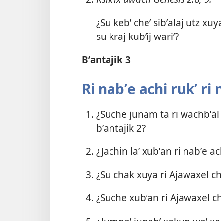
¿Su kebʼ cheʼ sibʼalaj utz xuya
su kraj kubʼij wariʼ?
Bʼantajik 3
Ri nabʼe achi rukʼ ri
¿Suche junam ta ri wachbʼäl r
bʼantajik 2?
¿Jachin laʼ xubʼan ri nabʼe ach
¿Su chak xuya ri Ajawaxel ch
¿Suche xubʼan ri Ajawaxel c