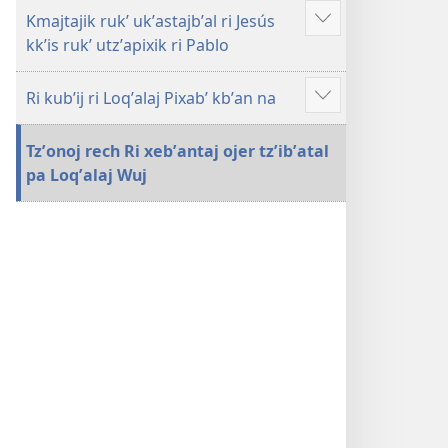
Kmajtajik rukʼ ukʼastajbʼal ri Jesús
Show
kkʼis rukʼ utzʼapixik ri Pablo
more
Ri kubʼij ri Loqʼalaj Pixabʼ kbʼan na
Show
more
Tzʼonoj rech Ri xebʼantaj ojer tzʼibʼatal
pa Loqʼalaj Wuj