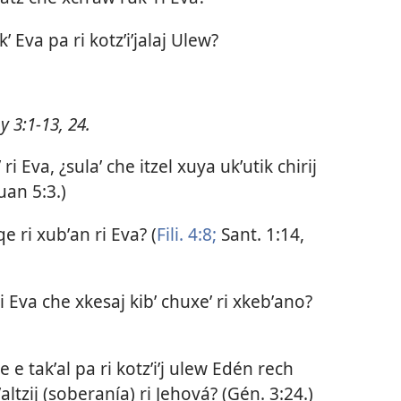
ʼ Eva pa ri kotzʼiʼjalaj Ulew?
 y
3:1-13,
24
.
ri Eva, ¿sulaʼ che itzel xuya ukʼutik chirij
uan 5:3
.)
e ri xubʼan ri Eva? (
Fili. 4:8;
Sant. 1:14,
i Eva che xkesaj kibʼ chuxeʼ ri xkebʼano?
 e takʼal pa ri kotzʼiʼj ulew Edén rech
ltzij (soberanía) ri Jehová? (
Gén. 3:24
.)