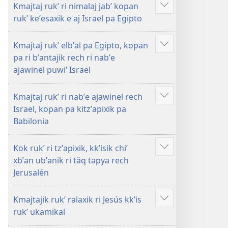
Kmajtaj rukʼ ri nimalaj jabʼ kopan
Show
rukʼ keʼesaxik e aj Israel pa Egipto
more
Kmajtaj rukʼ elbʼal pa Egipto, kopan
Show
pa ri bʼantajik rech ri nabʼe
more
ajawinel puwiʼ Israel
Kmajtaj rukʼ ri nabʼe ajawinel rech
Show
Israel, kopan pa kitzʼapixik pa
more
Babilonia
Kok rukʼ ri tzʼapixik, kkʼisik chiʼ
Show
xbʼan ubʼanik ri täq tapya rech
more
Jerusalén
Kmajtajik rukʼ ralaxik ri Jesús kkʼis
Show
rukʼ ukamikal
more