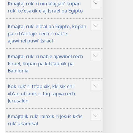
Kmajtaj rukʼ ri nimalaj jabʼ kopan
Show
rukʼ keʼesaxik e aj Israel pa Egipto
more
Kmajtaj rukʼ elbʼal pa Egipto, kopan
Show
pa ri bʼantajik rech ri nabʼe
more
ajawinel puwiʼ Israel
Kmajtaj rukʼ ri nabʼe ajawinel rech
Show
Israel, kopan pa kitzʼapixik pa
more
Babilonia
Kok rukʼ ri tzʼapixik, kkʼisik chiʼ
Show
xbʼan ubʼanik ri täq tapya rech
more
Jerusalén
Kmajtajik rukʼ ralaxik ri Jesús kkʼis
Show
rukʼ ukamikal
more