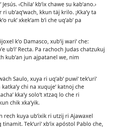
Jesús. ‹Chilaʼ kbʼix chawe su kabʼano.›
 ri ubʼaqʼwach, kkun täj krilo. ¡Kkaʼy ta
 kʼo rukʼ xkekʼam bʼi che uqʼabʼ pa
tijoxel kʼo Damasco, xubʼij wariʼ che:
bʼe ubʼiʼ Recta. Pa rachoch Judas chatzukuj
ech kubʼan jun ajpatanel we, nim
wäch Saulo, xuya ri uqʼabʼ puwiʼ tekʼuriʼ
h katkaʼy chi na xuqujeʼ katnoj che
pachaʼ kkaʼy soloʼt xtzaq lo che ri
kun chik xkaʼyik.
 rech kuya ubʼixik ri utzij ri Ajawaxel
q tinamit. Tekʼuriʼ xbʼix apóstol Pablo che,