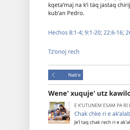
kqetaʼmaj na kʼi täq jastaq chiri
kubʼan Pedro.
Hechos 8:1-4;
9:1-20;
22:6-16;
2
Tzʼonoj rech
Nab'e
Wene' xuquje' utz kawil
E KʼUTUNEM ESAM PA RI 
Chak chke ri e akʼalab
Jeʼl taq chak rech ri e akʼ