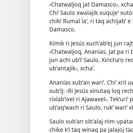
‹Chatwaljoq jat Damasco›, xchaʼ 
Chiʼ Saulo xwalajik xuqujeʼ xutor
chik! Rumal laʼ, ri täq achijabʼ e
Damasco.
Kimik ri Jesús xuchʼabʼej jun raj
‹Chatwaljoq, Ananías. Jat pa ri 
jun achi ubʼiʼ Saulo. Xinchaʼo r
ubʼantajik›, xchaʼ.
Ananías xubʼan wariʼ. Chiʼ xril u
xubʼij: ‹Ri Jesús xinutaq loq rec
rixlabʼixel ri Ajawaxel›. Tekʼuriʼ 
ubʼaqʼwach ri Saulo, rukʼ wariʼ x
Saulo xubʼan sibʼalaj nim upatan
chike kʼi täq winaq pa jalajoj tä