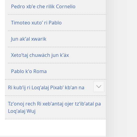
Pedro xbʼe che rilik Cornelio
Timoteo xutoʼ ri Pablo
Jun akʼal xwarik
Xetoʼtaj chuwäch jun kʼäx
Pablo kʼo Roma
Ri kubʼij ri Loqʼalaj Pixabʼ kbʼan na
Show
more
Tzʼonoj rech Ri xebʼantaj ojer tzʼibʼatal pa
Loqʼalaj Wuj