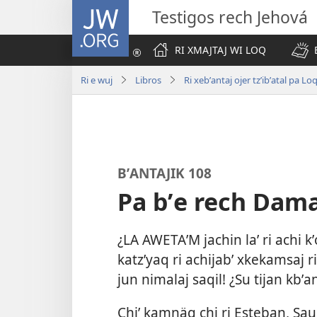
JW.ORG
Testigos rech Jehová
RI XMAJTAJ WI LOQ
Ri e wuj
Libros
Ri xebʼantaj ojer tzʼibʼatal pa Lo
BʼANTAJIK 108
Pa bʼe rech Dam
¿LA AWETAʼM jachin laʼ ri achi k
katzʼyaq ri achijabʼ xkekamsaj r
jun nimalaj saqil! ¿Su tijan kbʼa
Chiʼ kamnäq chi ri Esteban, Saulo