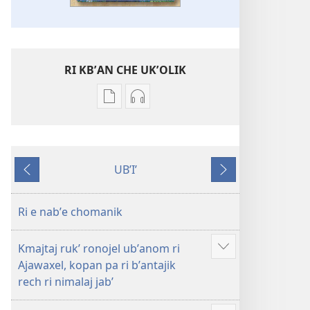
RI KBʼAN CHE UKʼOLIK
Digital
Audio
publications
recordings
download
download
options
options
UBʼIʼ
Ri
Ri
Nab'e
Jun
xebʼantaj
xebʼantaj
chik
ojer
ojer
Ri e nabʼe chomanik
tzʼibʼatal
tzʼibʼatal
pa
pa
Kmajtaj rukʼ ronojel ubʼanom ri
Loqʼalaj
Loqʼalaj
Show
Ajawaxel, kopan pa ri bʼantajik
Wuj
Wuj
more
rech ri nimalaj jabʼ