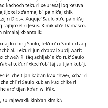
äq kachoch tekʼuriʼ xeʼuresaj loq xeʼuya
 ajtijoxel xeʼanmaj bʼi pa nikʼaj chik
tzij ri Dios». Xuqujeʼ Saulo xbʼe pa nikʼaj
q rajtijoxel ri Jesús. Kimik xbʼe Damasco.
un nimalaj xbʼantajik:
xqaj lo chirij Saulo, tekʼuriʼ ri Saulo xtzaq
bʼäl. Tekʼuriʼ jun chʼabʼal xubʼij wariʼ:
x chwe?› Ri täq achijabʼ e kʼo rukʼ Saulo
ʼabʼal tekʼuriʼ xkechʼobʼ täj su tijan kubʼij.
 Jesús, che tijan kabʼan kʼäx chwe›, xchaʼ ri
 che chiʼ ri Saulo kubʼan kʼäx chike ri
che areʼ tijan kbʼan wi kʼäx.
s, su rajawaxik kinbʼan kimik?›