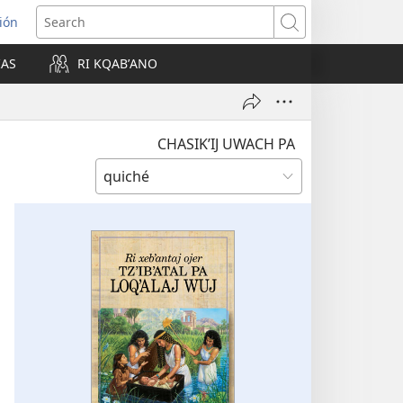
ión
Search
IAS
RI KQABʼANO
w)
CHASIKʼIJ UWACH PA