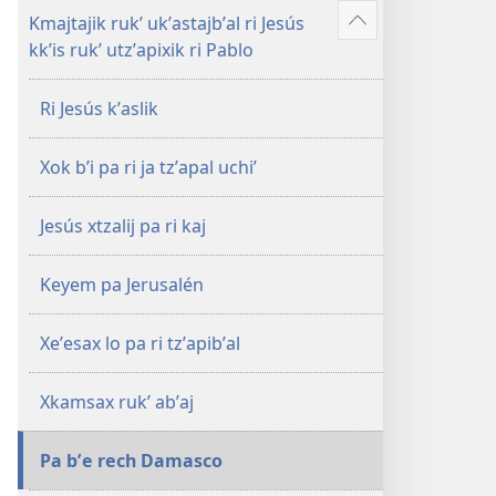
Kmajtajik rukʼ ukʼastajbʼal ri Jesús
Show
kkʼis rukʼ utzʼapixik ri Pablo
more
Ri Jesús kʼaslik
Xok bʼi pa ri ja tzʼapal uchiʼ
Jesús xtzalij pa ri kaj
Keyem pa Jerusalén
Xeʼesax lo pa ri tzʼapibʼal
Xkamsax rukʼ abʼaj
Pa bʼe rech Damasco