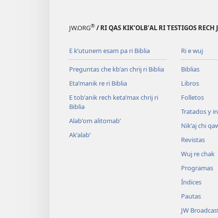
®
JW.ORG
/ RI QAS KIKʼOLBʼAL RI TESTIGOS RECH
E kʼutunem esam pa ri Biblia
Ri e wuj
Preguntas che kbʼan chrij ri Biblia
Biblias
Etaʼmanik re ri Biblia
Libros
E tobʼanik rech ketaʼmax chrij ri
Folletos
Biblia
Tratados y i
Alabʼom alitomabʼ
Nikʼaj chi qa
Akʼalabʼ
Revistas
Wuj re chak
Programas
Índices
Pautas
JW Broadcas