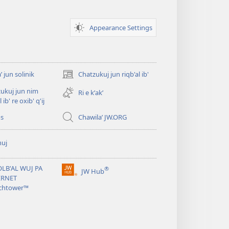
Appearance Settings
ʼ jun solinik
Chatzukuj jun riqb'al ib'
(opens
new
ukuj jun nim
Ri e kʼakʼ
window)
l ib' re oxib' q'ij
os
Chawilaʼ JW.ORG
huj
OLB'AL WUJ PA
®
JW Hub
(opens
ERNET
new
chtower™
window)