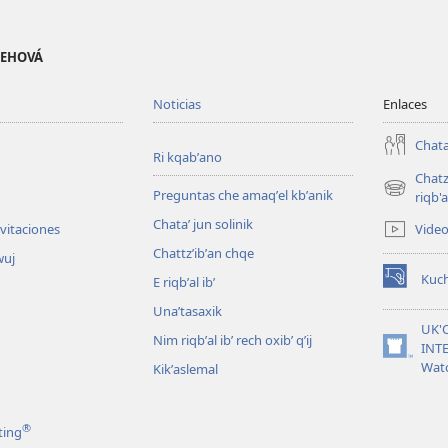
 JEHOVÁ
Noticias
Enlaces
Chata
Ri kqabʼano
Chatz
Preguntas che amaqʼel kbʼanik
(opens
riqb'a
new
Chataʼ jun solinik
Vide
nvitaciones
window)
Chattzʼibʼan chqe
wuj
Kuc
E riqbʼal ibʼ
(opens
new
Unaʼtasaxik
window)
UK'
Nim riqbʼal ibʼ rech oxibʼ qʼij
INT
(opens
Wat
Kikʼaslemal
new
window)
®
ting