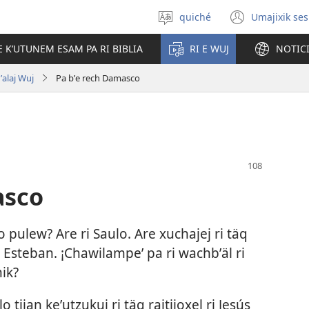
quiché
Umajixik ses
Uchaʼik
(opens
jun
new
E KʼUTUNEM ESAM PA RI BIBLIA
RI E WUJ
NOTIC
chʼabʼal
windo
qʼalaj Wuj
Pa bʼe rech Damasco
asco
ʼo pulew? Are ri Saulo. Are xuchajej ri täq
i Esteban. ¡Chawilampeʼ pa ri wachbʼäl ri
nik?
 tijan keʼutzukuj ri täq rajtijoxel ri Jesús