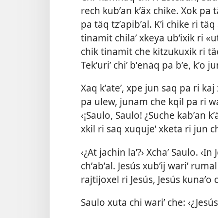
rech kubʼan kʼäx chike. Xok pa t
pa täq tzʼapibʼal. Kʼi chike ri täq
tinamit chilaʼ xkeya ubʼixik ri «u
chik tinamit che kitzukuxik ri tä
Tekʼuriʼ chiʼ bʼenäq pa bʼe, kʼo j
Xaq kʼateʼ, xpe jun saq pa ri kaj 
pa ulew, junam che kqil pa ri wach
‹¡Saulo, Saulo! ¿Suche kabʼan kʼä
xkil ri saq xuqujeʼ xketa ri jun ch
‹¿At jachin laʼ?› Xchaʼ Saulo. ‹In
chʼabʼal. Jesús xubʼij wariʼ rumal
rajtijoxel ri Jesús, Jesús kunaʼo 
Saulo xuta chi wariʼ che: ‹¿Jesú