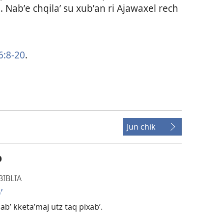
j. Nabʼe chqilaʼ su xubʼan ri Ajawaxel rech
6:8-20
.
Jun chik
o
BIBLIA
ʼ
alabʼ kketaʼmaj utz taq pixabʼ.