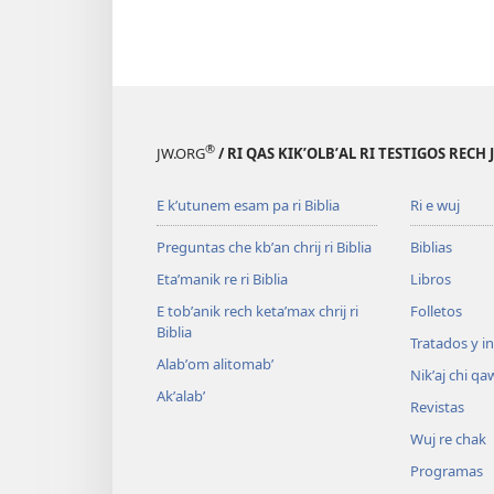
®
JW.ORG
/ RI QAS KIKʼOLBʼAL RI TESTIGOS RECH
E kʼutunem esam pa ri Biblia
Ri e wuj
Preguntas che kbʼan chrij ri Biblia
Biblias
Etaʼmanik re ri Biblia
Libros
E tobʼanik rech ketaʼmax chrij ri
Folletos
Biblia
Tratados y i
Alabʼom alitomabʼ
Nikʼaj chi qa
Akʼalabʼ
Revistas
Wuj re chak
Programas