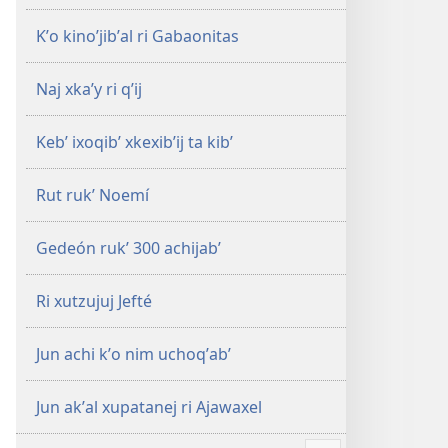
Kʼo kinoʼjibʼal ri Gabaonitas
Naj xkaʼy ri qʼij
Kebʼ ixoqibʼ xkexibʼij ta kibʼ
Rut rukʼ Noemí
Gedeón rukʼ 300 achijabʼ
Ri xutzujuj Jefté
Jun achi kʼo nim uchoqʼabʼ
Jun akʼal xupatanej ri Ajawaxel