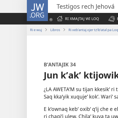
JW.ORG
Testigos rech Jehová
RI XMAJTAJ WI LOQ
Ri e wuj
Libros
Ri xebʼantaj ojer tzʼibʼatal pa Lo
BʼANTAJIK 34
Jun kʼakʼ ktijowi
¿LA AWETAʼM su tijan kkesikʼ ri
Saq kkaʼyik xuqujeʼ kokʼ. Wariʼ sa
E kʼownaq kebʼ oxibʼ qʼij che e e
ri chaqiʼj ulew. Chilaʼ kuya ta u