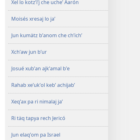
Xel lo kotzʼiʼj che ucheʼ Aarón
Moisés xresaj lo jaʼ
Jun kumätz bʼanom che chʼichʼ
Xchʼaw jun bʼur
Josué xubʼan ajkʼamal bʼe
Rahab xeʼukʼol kebʼ achijabʼ
Xeqʼax pa ri nimalaj jaʼ
Ri täq tapya rech Jericó
Jun elaqʼom pa Israel