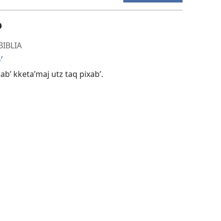
o
BIBLIA
ʼ
alabʼ kketaʼmaj utz taq pixabʼ.