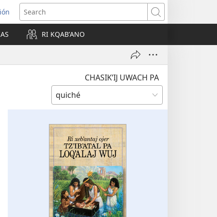
ión
Search
IAS
RI KQABʼANO
w)
CHASIKʼIJ UWACH PA