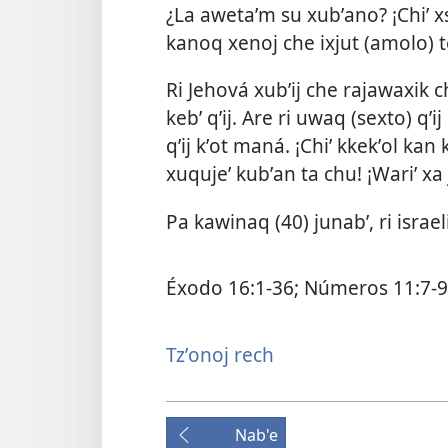
¿La awetaʼm su xubʼano? ¡Chiʼ xs
kanoq xenoj che ixjut (amolo) te
Ri Jehová xubʼij che rajawaxik 
kebʼ qʼij. Are ri uwaq (sexto) qʼ
qʼij kʼot maná. ¡Chiʼ kkekʼol kan 
xuqujeʼ kubʼan ta chu! ¡Wariʼ xa 
Pa kawinaq (40) junabʼ, ri israel
Éxodo 16:1-36;
Números 11:7-9
Tzʼonoj rech
Nab'e