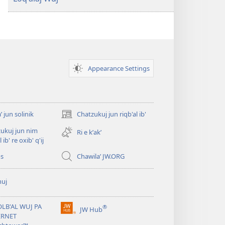
Appearance Settings
ʼ jun solinik
Chatzukuj jun riqb'al ib'
(opens
new
ukuj jun nim
Ri e kʼakʼ
window)
l ib' re oxib' q'ij
os
Chawilaʼ JW.ORG
huj
OLB'AL WUJ PA
®
JW Hub
(opens
ERNET
new