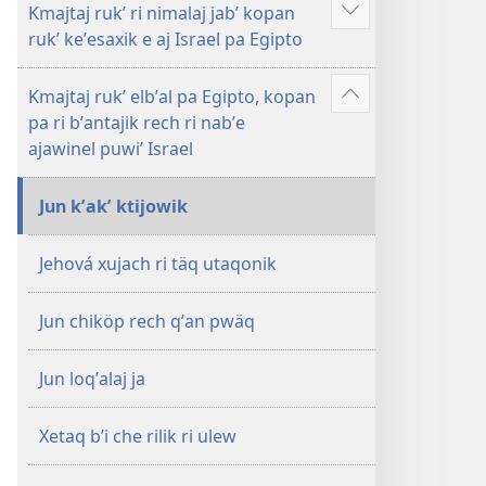
Kmajtaj rukʼ ri nimalaj jabʼ kopan
Show
rukʼ keʼesaxik e aj Israel pa Egipto
more
Kmajtaj rukʼ elbʼal pa Egipto, kopan
Show
pa ri bʼantajik rech ri nabʼe
more
ajawinel puwiʼ Israel
Jun kʼakʼ ktijowik
Jehová xujach ri täq utaqonik
Jun chiköp rech qʼan pwäq
Jun loqʼalaj ja
Xetaq bʼi che rilik ri ulew