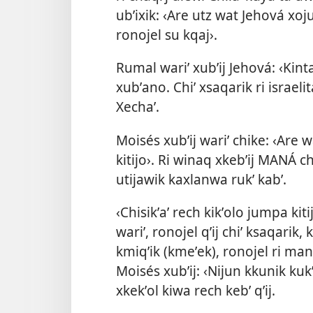
ubʼixik: ‹Are utz wat Jehová xoju
ronojel su kqaj›.
Rumal wariʼ xubʼij Jehová: ‹Kinta
xubʼano. Chiʼ xsaqarik ri israelitas
Xechaʼ.
Moisés xubʼij wariʼ chike: ‹Are 
kitijo›. Ri winaq xkebʼij MANÁ 
utijawik kaxlanwa rukʼ kabʼ.
‹Chisikʼaʼ rech kikʼolo jumpa kit
wariʼ, ronojel qʼij chiʼ ksaqarik, 
kmiqʼik (kmeʼek), ronojel ri man
Moisés xubʼij: ‹Nijun kkunik kukʼo
xkekʼol kiwa rech kebʼ qʼij.