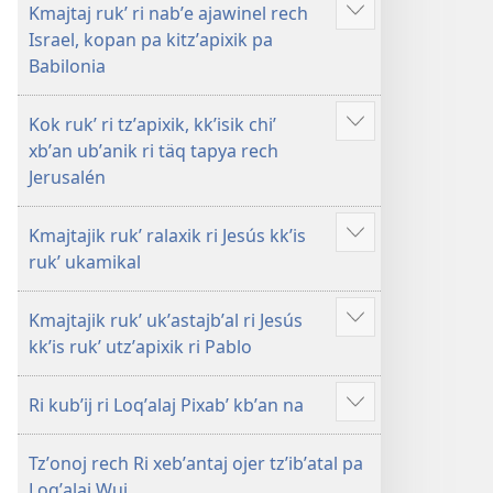
Kmajtaj rukʼ ri nabʼe ajawinel rech
Show
Israel, kopan pa kitzʼapixik pa
more
Babilonia
Kok rukʼ ri tzʼapixik, kkʼisik chiʼ
Show
xbʼan ubʼanik ri täq tapya rech
more
Jerusalén
Kmajtajik rukʼ ralaxik ri Jesús kkʼis
Show
rukʼ ukamikal
more
Kmajtajik rukʼ ukʼastajbʼal ri Jesús
Show
kkʼis rukʼ utzʼapixik ri Pablo
more
Ri kubʼij ri Loqʼalaj Pixabʼ kbʼan na
Show
more
Tzʼonoj rech Ri xebʼantaj ojer tzʼibʼatal pa
Loqʼalaj Wuj