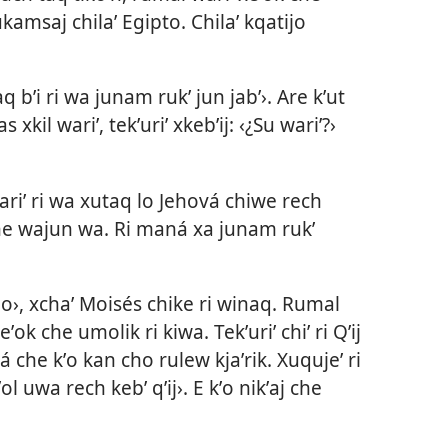
kamsaj chilaʼ Egipto. Chilaʼ kqatijo
q bʼi ri wa junam rukʼ jun jabʼ›. Are kʼut
 xkil wariʼ, tekʼuriʼ xkebʼij: ‹¿Su wariʼ?›
wariʼ ri wa xutaq lo Jehová chiwe rech
che wajun wa. Ri maná xa junam rukʼ
ijo›, xchaʼ Moisés chike ri winaq. Rumal
keʼok che umolik ri kiwa. Tekʼuriʼ chiʼ ri Qʼij
á che kʼo kan cho rulew kjaʼrik. Xuqujeʼ ri
l uwa rech kebʼ qʼij›. E kʼo nikʼaj che