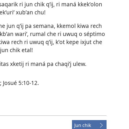
aqarik ri jun chik qʼij, ri maná kkekʼolon
kʼuriʼ xubʼan chu!
che jun qʼij pa semana, kkemol kiwa rech
ij kbʼan wariʼ, rumal che ri uwuq o séptimo
kiwa rech ri uwuq qʼij, kʼot kepe ixjut che
jun chik etal!
itas xketij ri maná pa chaqiʼj ulew.
;
Josué 5:10-12
.
Jun chik