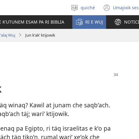
quiché
Umajixik ses
Uchaʼik
(opens
jun
new
E KʼUTUNEM ESAM PA RI BIBLIA
RI E WUJ
NOTIC
chʼabʼal
windo
qʼalaj Wuj
Jun kʼakʼ ktijowik
k
 täq winaq? Kawil at junam che saqbʼach.
qbʼach täj; wariʼ ktijowik.
lenaq pa Egipto, ri täq israelitas e kʼo pa
wäch täq tikoʼn, rumal wariʼ xeʼok che