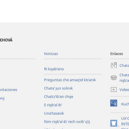
 JEHOVÁ
Noticias
Enlaces
Chata
Ri kqabʼano
Chatz
Preguntas che amaqʼel kbʼanik
(opens
riqb'a
new
Chataʼ jun solinik
Vide
nvitaciones
window)
Chattzʼibʼan chqe
wuj
Kuc
E riqbʼal ibʼ
(opens
new
Unaʼtasaxik
window)
UK'
Nim riqbʼal ibʼ rech oxibʼ qʼij
INT
(opens