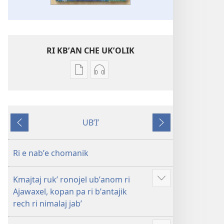
RI KBʼAN CHE UKʼOLIK
Digital
Audio
publications
recordings
download
download
options
options
UBʼIʼ
Ri
Ri
Nab'e
Jun
xebʼantaj
xebʼantaj
chik
ojer
ojer
Ri e nabʼe chomanik
tzʼibʼatal
tzʼibʼatal
pa
pa
Kmajtaj rukʼ ronojel ubʼanom ri
Loqʼalaj
Loqʼalaj
Show
Ajawaxel, kopan pa ri bʼantajik
Wuj
Wuj
more
rech ri nimalaj jabʼ