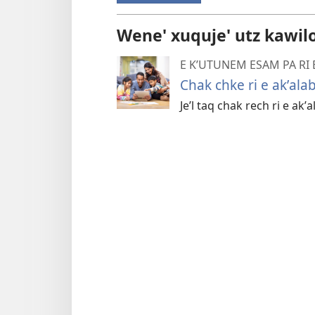
Wene' xuquje' utz kawil
E KʼUTUNEM ESAM PA RI 
Chak chke ri e akʼalab
Jeʼl taq chak rech ri e akʼ