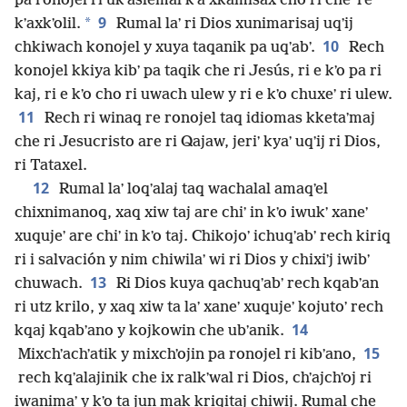
pa ronojel ri ukʼaslemal kʼa xkamisax cho ri cheʼ re
9
*
kʼaxkʼolil.
Rumal laʼ ri Dios xunimarisaj uqʼij
10
chkiwach konojel y xuya taqanik pa uqʼabʼ.
Rech
konojel kkiya kibʼ pa taqik che ri Jesús, ri e kʼo pa ri
kaj, ri e kʼo cho ri uwach ulew y ri e kʼo chuxeʼ ri ulew.
11
Rech ri winaq re ronojel taq idiomas kketaʼmaj
che ri Jesucristo are ri Qajaw, jeriʼ kyaʼ uqʼij ri Dios,
ri Tataxel.
12
Rumal laʼ loqʼalaj taq wachalal amaqʼel
chixnimanoq, xaq xiw taj are chiʼ in kʼo iwukʼ xaneʼ
xuqujeʼ are chiʼ in kʼo taj. Chikojoʼ ichuqʼabʼ rech kiriq
ri i salvación y nim chiwilaʼ wi ri Dios y chixiʼj iwibʼ
13
chuwach.
Ri Dios kuya qachuqʼabʼ rech kqabʼan
ri utz krilo, y xaq xiw ta laʼ xaneʼ xuqujeʼ kojutoʼ rech
14
kqaj kqabʼano y kojkowin che ubʼanik.
15
Mixchʼachʼatik y mixchʼojin pa ronojel ri kibʼano,
rech kqʼalajinik che ix ralkʼwal ri Dios, chʼajchʼoj ri
iwanimaʼ y kʼo ta jun mak kriqitaj chiwij. Rumal che