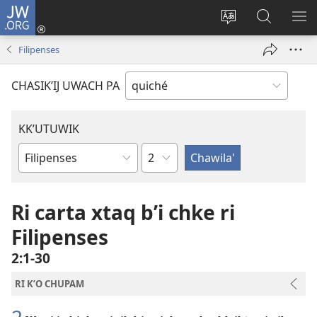
JW.ORG
Umajixik
sesión
Kakʼex
Chawilaʼ
RI
(opens
ri
JW.ORG
KK
Filipenses
new
chʼabʼal
RI
window)
rech
ME
CHASIKʼIJ UWACH PA
ri Internet
KKʼUTUWIK
K'utunem
Wuj
re
ri
Ri carta xtaq bʼi chke ri
Biblia
Filipenses
2:1-30
RI KʼO CHUPAM