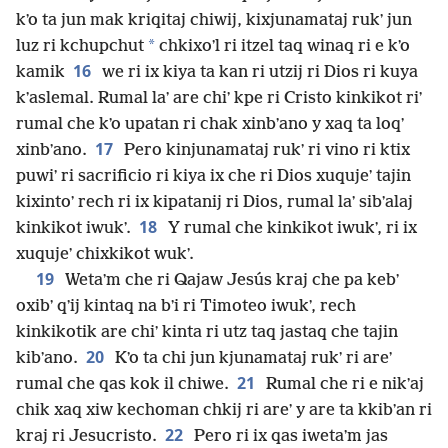
kʼo ta jun mak kriqitaj chiwij, kixjunamataj rukʼ jun
*
luz ri kchupchut
chkixoʼl ri itzel taq winaq ri e kʼo
16
kamik
we ri ix kiya ta kan ri utzij ri Dios ri kuya
kʼaslemal. Rumal laʼ are chiʼ kpe ri Cristo kinkikot riʼ
rumal che kʼo upatan ri chak xinbʼano y xaq ta loqʼ
17
xinbʼano.
Pero kinjunamataj rukʼ ri vino ri ktix
puwiʼ ri sacrificio ri kiya ix che ri Dios xuqujeʼ tajin
kixintoʼ rech ri ix kipatanij ri Dios, rumal laʼ sibʼalaj
18
kinkikot iwukʼ.
Y rumal che kinkikot iwukʼ, ri ix
xuqujeʼ chixkikot wukʼ.
19
Wetaʼm che ri Qajaw Jesús kraj che pa kebʼ
oxibʼ qʼij kintaq na bʼi ri Timoteo iwukʼ, rech
kinkikotik are chiʼ kinta ri utz taq jastaq che tajin
20
kibʼano.
Kʼo ta chi jun kjunamataj rukʼ ri areʼ
21
rumal che qas kok il chiwe.
Rumal che ri e nikʼaj
chik xaq xiw kechoman chkij ri areʼ y are ta kkibʼan ri
22
kraj ri Jesucristo.
Pero ri ix qas iwetaʼm jas