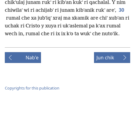
chikʼulaj junam rukʼ ri kibʼan kukʼ ri qachalal. Y nim
30
chiwilaʼ wi ri achijabʼ ri junam kibʼanik rukʼ areʼ,
rumal che xa jubʼiqʼ xraj ma xkamik are chiʼ xubʼan ri
uchak ri Cristo y xuya ri ukʼaslemal pa kʼax rumal
wech in, rumal che ri ix ix kʼo ta wukʼ che nutoʼik.
Nab'e
Jun chik
Copyrights for this publication