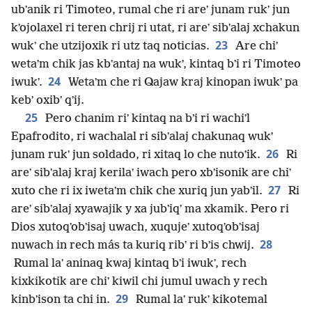
ubʼanik ri Timoteo, rumal che ri areʼ junam rukʼ jun
kʼojolaxel ri teren chrij ri utat, ri areʼ sibʼalaj xchakun
23
wukʼ che utzijoxik ri utz taq noticias.
Are chiʼ
wetaʼm chik jas kbʼantaj na wukʼ, kintaq bʼi ri Timoteo
24
iwukʼ.
Wetaʼm che ri Qajaw kraj kinopan iwukʼ pa
kebʼ oxibʼ qʼij.
25
Pero chanim riʼ kintaq na bʼi ri wachiʼl
Epafrodito, ri wachalal ri sibʼalaj chakunaq wukʼ
26
junam rukʼ jun soldado, ri xitaq lo che nutoʼik.
Ri
areʼ sibʼalaj kraj kerilaʼ iwach pero xbʼisonik are chiʼ
27
xuto che ri ix iwetaʼm chik che xuriq jun yabʼil.
Ri
areʼ sibʼalaj xyawajik y xa jubʼiqʼ ma xkamik. Pero ri
Dios xutoqʼobʼisaj uwach, xuqujeʼ xutoqʼobʼisaj
28
nuwach in rech más ta kuriq ribʼ ri bʼis chwij.
Rumal laʼ aninaq kwaj kintaq bʼi iwukʼ, rech
kixkikotik are chiʼ kiwil chi jumul uwach y rech
29
kinbʼison ta chi in.
Rumal laʼ rukʼ kikotemal