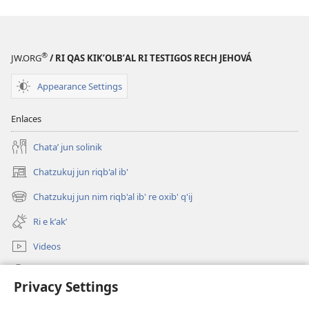
®
JW.ORG
/ RI QAS KIKʼOLBʼAL RI TESTIGOS RECH JEHOVÁ
Appearance Settings
Enlaces
Chataʼ jun solinik
Chatzukuj jun riqb'al ib'
(opens
new
Chatzukuj jun nim riqb'al ib' re oxib' q'ij
(opens
window)
new
Ri e kʼakʼ
window)
Videos
Chawilaʼ JW.ORG
Privacy Settings
Kuchuj