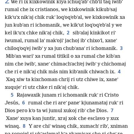
2
We ri ix kixkowinik kiya ichuqʼabʼ chbʼil taq iwibʼ
rumal che ix cristianos, we kixkowinik kikubʼsaj
kikʼuʼx nikʼaj chik rukʼ loqʼoqʼebʼal, we kixkowinik xa
jun kubʼan ri ichomanik, we kikʼut loqʼoqʼebʼal y we
2
kel ikʼuʼx chke nikʼaj chik,
sibʼalaj kinkikot riʼ
iwumal, rumal laʼ makʼojiʼ jachoj ibʼ chixoʼl, xaneʼ
3
chiloqʼoqʼej iwibʼ y xa jun chubʼanaʼ ri ichomanik.
Mibʼan wariʼ xa rumal titikil o xa rumal che kibʼan
nim che iwibʼ, xaneʼ chimachʼachʼej iwibʼ y chichomaj
4
che ri e nikʼaj chik más nim kibʼanik chiwach ix.
Xaq xiw ta kixchoman chrij ri utz chiwe ix, xaneʼ
xuqujeʼ ri utz chke ri nikʼaj chik.
5
Rajawaxik junam ri ichomanik rukʼ ri Cristo
6
Jesús,
rumal che ri areʼ paneʼ kjunamataj rukʼ ri
7
Dios pero kʼo ta wi jumul xukoj ribʼ che Dios.
Xaneʼ xuya kan juntir, xraj xok che esclavo y xux
8
winaq.
Y are chiʼ winaq chik, xumachʼ ribʼ, xniman