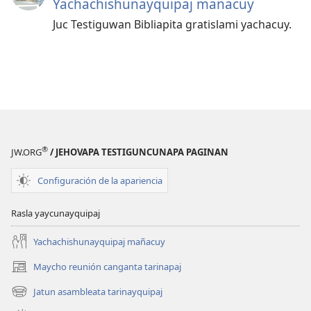
Yachachishunayquipaj mañacuy
Juc Testiguwan Bibliapita gratislami yachacuy.
®
JW.ORG
/ JEHOVAPA TESTIGUNCUNAPA PAGINAN
Configuración de la apariencia
Rasla yaycunayquipaj
Yachachishunayquipaj mañacuy
Maycho reunión canganta tarinapaj
(abre
una
Jatun asambleata tarinayquipaj
(abre
nueva
una