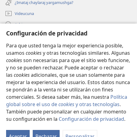
ventana)
¿Imataj chaylaraj yargamushga?
nueva
ventana)
Videucuna
Ashiy
Configuración de privacidad
Aycalawanpis yanapacunayquipaj
(abre
Para que usted tenga la mejor experiencia posible,
una
usamos
cookies
y otras tecnologías similares. Algunas
nueva
INTERNETCHO PUBLICACIUN-
cookies
son necesarias para que el sitio web funcione,
ventana)
(abre
NINCHICUNA™
y no se pueden rechazar. Puede aceptar o rechazar
una
las
cookies
adicionales, que se usan solamente para
nueva
®
JW Hub
mejorar la experiencia del usuario. Estos datos nunca
ventana)
(abre
una
se pondrán a la venta ni se utilizarán con fines
nueva
comerciales. Si desea saber más, lea nuestra
Política
ventana)
global sobre el uso de
cookies
y otras tecnologías
.
Copyright
© 2026 Watch Tower Bible and Tract Society of Pennsylvania.
También puede personalizar en cualquier momento
UTILIZANAYQUIPAJ
|
WILAPÄCAMANGAYQUITA IMANO UTILIZANGÄ
|
su configuración en la
Configuración de privacidad
.
CONFIGURACIÓN DE PRIVACIDAD
Aceptar
Rechazar
Personalizar