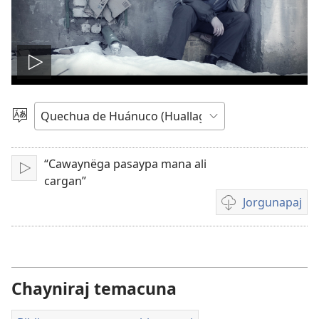
Videuta
galaycachinapaj
Idiumata
acranapaj
“Cawaynëga pasaypa mana ali
Galaycachinapaj
cargan”
Jorgunapaj
Videucunata
imano
jorgunayquipaj
Chayniraj temacuna