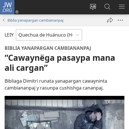
JW.ORG
Cuentayquiman
yaycuy
Idiumata
JW.ORG
GA
(abre
trucachiy
ashiy
RI
Biblia yanapargan cambiananpaj
una
nueva
LEIY
ventana)
BIBLIA YANAPARGAN CAMBIANANPAJ
“Cawaynëga pasaypa mana
ali cargan”
Bibliaga Dimitri runata yanapargan cawayninta
cambiananpaj y rasunpa cushishga cananpaj.