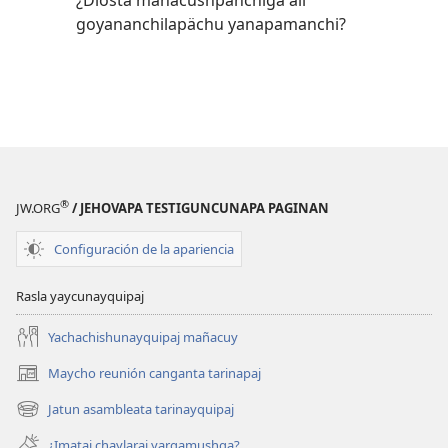
¿Diosta mañacushpanchiga ali
goyananchilapächu yanapamanchi?
®
JW.ORG
/ JEHOVAPA TESTIGUNCUNAPA PAGINAN
Configuración de la apariencia
Rasla yaycunayquipaj
Yachachishunayquipaj mañacuy
Maycho reunión canganta tarinapaj
(abre
una
Jatun asambleata tarinayquipaj
(abre
nueva
una
ventana)
¿Imataj chaylaraj yargamushga?