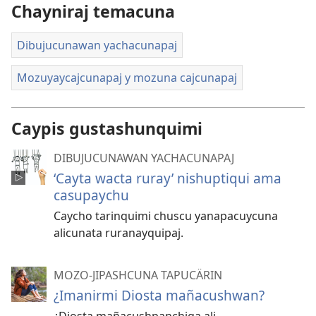
Chayniraj temacuna
Dibujucunawan yachacunapaj
Mozuyaycajcunapaj y mozuna cajcunapaj
Caypis gustashunquimi
DIBUJUCUNAWAN YACHACUNAPAJ
‘Cayta wacta ruray’ nishuptiqui ama
casupaychu
Caycho tarinquimi chuscu yanapacuycuna
alicunata ruranayquipaj.
MOZO-JIPASHCUNA TAPUCÄRIN
¿Imanirmi Diosta mañacushwan?