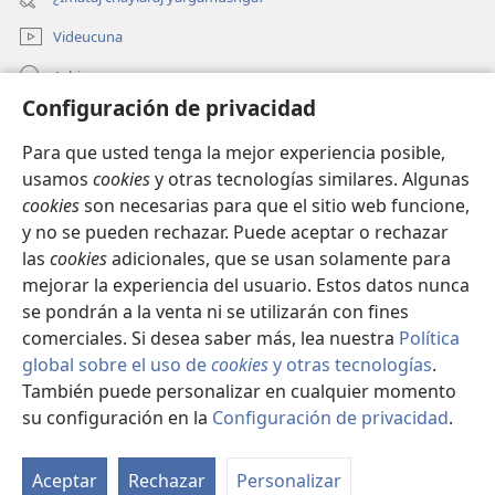
nueva
ventana)
Videucuna
Ashiy
Configuración de privacidad
Aycalawanpis yanapacunayquipaj
(abre
Para que usted tenga la mejor experiencia posible,
una
usamos
cookies
y otras tecnologías similares. Algunas
nueva
INTERNETCHO PUBLICACIUN-
cookies
son necesarias para que el sitio web funcione,
ventana)
(abre
NINCHICUNA™
y no se pueden rechazar. Puede aceptar o rechazar
una
las
cookies
adicionales, que se usan solamente para
nueva
®
JW Hub
mejorar la experiencia del usuario. Estos datos nunca
ventana)
(abre
una
se pondrán a la venta ni se utilizarán con fines
nueva
comerciales. Si desea saber más, lea nuestra
Política
ventana)
global sobre el uso de
cookies
y otras tecnologías
.
También puede personalizar en cualquier momento
Copyright
© 2026 Watch Tower Bible and Tract Society of Pennsylvania.
UTILIZANAYQUIPAJ
|
WILAPÄCAMANGAYQUITA IMANO UTILIZANGÄ
|
su configuración en la
Configuración de privacidad
.
CONFIGURACIÓN DE PRIVACIDAD
Aceptar
Rechazar
Personalizar