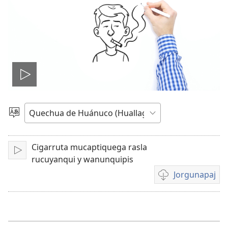
Videuta
galaycachinapaj
Idiumata
acranapaj
Cigarruta mucaptiquega rasla
Galaycachinapaj
rucuyanqui y wanunquipis
Jorgunapaj
Videucunata
imano
jorgunayquipaj