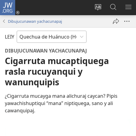
JW.ORG
Cuentayquiman
yaycuy
Idiumata
JW.ORG
GA
(abre
trucachiy
ashiy
RI
Dibujucunawan yachacunapaj
una
nueva
LEIY
ventana)
DIBUJUCUNAWAN YACHACUNAPAJ
Cigarruta mucaptiquega
rasla rucuyanqui y
wanunquipis
¿Cigarruta mucayga mana alichuraj caycan? Pipis
yawachishuptiqui “mana” niptiquega, sano y ali
cawanquipaj.