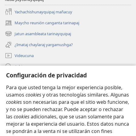
Yachachishunayquipaj mañacuy
Maycho reunión canganta tarinapaj
(abre
una
Jatun asambleata tarinayquipaj
(abre
nueva
una
ventana)
¿Imataj chaylaraj yargamushga?
nueva
ventana)
Videucuna
Ashiy
Configuración de privacidad
Aycalawanpis yanapacunayquipaj
(abre
Para que usted tenga la mejor experiencia posible,
una
usamos
cookies
y otras tecnologías similares. Algunas
nueva
INTERNETCHO PUBLICACIUN-
cookies
son necesarias para que el sitio web funcione,
ventana)
(abre
NINCHICUNA™
y no se pueden rechazar. Puede aceptar o rechazar
una
las
cookies
adicionales, que se usan solamente para
nueva
®
JW Hub
mejorar la experiencia del usuario. Estos datos nunca
ventana)
(abre
una
se pondrán a la venta ni se utilizarán con fines
nueva