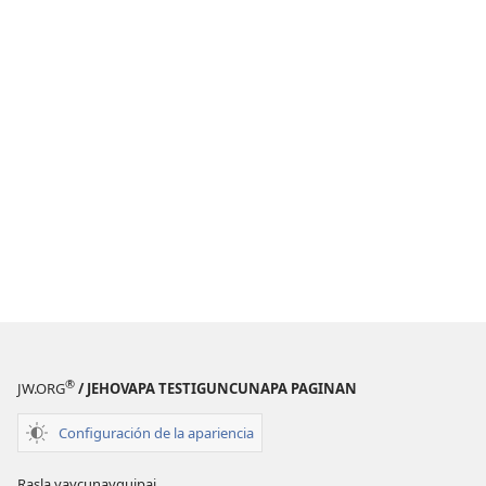
®
JW.ORG
/ JEHOVAPA TESTIGUNCUNAPA PAGINAN
Configuración de la apariencia
Rasla yaycunayquipaj