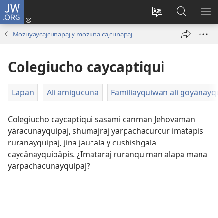
JW.ORG
Cuentayquiman
yaycuy
Idiumata
JW.ORG
GA
(abre
trucachiy
ashiy
RI
Mozuyaycajcunapaj y mozuna cajcunapaj
una
nueva
Colegiucho caycaptiqui
ventana)
Lapan
Ali amigucuna
Familiayquiwan ali goyänayq
Colegiucho caycaptiqui sasami canman Jehovaman
yäracunayquipaj, shumajraj yarpachacurcur imatapis
ruranayquipaj, jina jaucala y cushishgala
caycänayquipäpis. ¿Imataraj ruranquiman alapa mana
yarpachacunayquipaj?