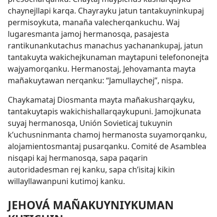
chaynejllapi karqa. Chayrayku jatun tantakuyninkupaj
permisoykuta, manaña valecherqankuchu. Waj
lugaresmanta jamoj hermanosqa, pasajesta
rantikunankutachus manachus yachanankupaj, jatun
tantakuyta wakichejkunaman maytapuni telefononejta
wajyamorqanku. Hermanostaj, Jehovamanta mayta
mañakuytawan nerqanku: “Jamullaychej”, nispa.
Chaykamataj Diosmanta mayta mañakusharqayku,
tantakuytapis wakichishallarqaykupuni. Jamojkunata
suyaj hermanosqa, Unión Sovieticaj tukuynin
kʼuchusninmanta chamoj hermanosta suyamorqanku,
alojamientosmantaj pusarqanku. Comité de Asamblea
nisqapi kaj hermanosqa, sapa paqarin
autoridadesman rej kanku, sapa chʼisitaj kikin
willayllawanpuni kutimoj kanku.
JEHOVÁ MAÑAKUYNIYKUMAN