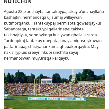
KUTICHIN
Agosto 22 pʼunchayta, tantakuypaj iskay pʼunchayllaña
kashajtin, hermanosqa uj sumaj willaywan
kutimorqanku. ¡Tantakuypaj permisota qowasqayku!
Sabadotaqa, tantakuypi qallarinapaj takiyta
takishajtiyku, sonqoykoqa kusiywan qhallallarerqa.
Tardenpitaj tantakuy qhepata, unay amigosniykuwan
parlarinapaj, chʼisiyanankama qhepakorqayku. May
ñakʼariypipis creeyninkupi sinchʼita sayaj
hermanoswan muyurisqa karqayku.