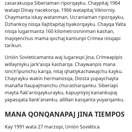
casarakuspa Siberiaman riporqayku. Chaypitaj 1964
watapi Dinay nacekorqa, 1966 watapitaj Viktorniy.
Chaymanta iskay watanman, Ucraniaman riporqayku,
Dzhankoy nisqa
llajtitapitaj tiyakorqayku. Chayqa Yalta
nisqa lugarmanta 160 kilometrosninman kashan,
mayqenchus mama qochaj kantunpi Crimea nisqapi
tarikun.
Unión Sovieticamanta waj lugarespi jina, Crimeapipis
willayniyku jarkʼasqa kasharqa. Chaywanpis mana
sinchʼipunichu karqa, nitaj qhatiykachawajchu kayku.
Chayrayku wakin hermanosqa, Diosta yupaychayta
manaña ñaupajmanchu churasharqanku. Siberiapi
mayta ñakʼarisqaykurayku, kapuyniyoj kanankupaj
yapasqata llankʼananku, allillan kasqanta yuyarqanku.
MANA QONQANAPAJ JINA TIEMPOS
Kay 1991 wata 27 marzopi, Unión Soviética