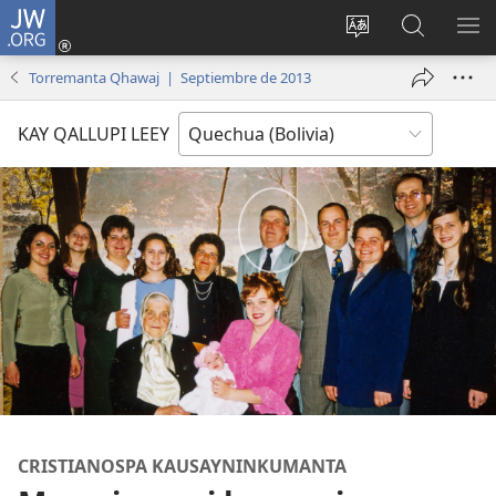
JW.ORG
Yaykunapaj
(opens
Change
JW.ORG
AJ
new
site
nisqapi
KI
Torremanta Qhawaj | Septiembre de 2013
window)
language
maskʼachi
KAY QALLUPI LEEY
CRISTIANOSPA KAUSAYNINKUMANTA