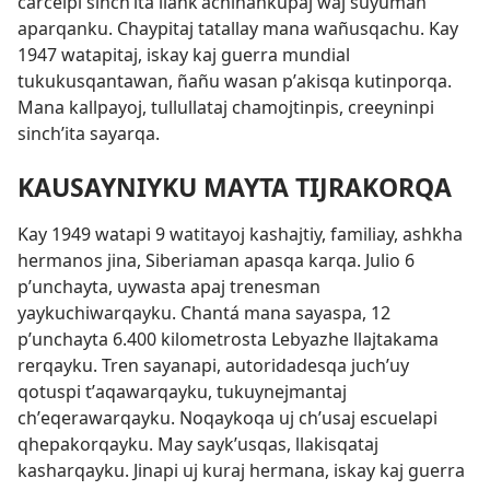
carcelpi sinchʼita llankʼachinankupaj waj suyuman
aparqanku. Chaypitaj tatallay mana wañusqachu. Kay
1947 watapitaj, iskay kaj guerra mundial
tukukusqantawan, ñañu wasan pʼakisqa kutinporqa.
Mana kallpayoj, tullullataj chamojtinpis, creeyninpi
sinchʼita sayarqa.
KAUSAYNIYKU MAYTA TIJRAKORQA
Kay 1949 watapi 9 watitayoj kashajtiy, familiay, ashkha
hermanos jina, Siberiaman apasqa karqa. Julio 6
pʼunchayta, uywasta apaj trenesman
yaykuchiwarqayku. Chantá mana sayaspa, 12
pʼunchayta 6.400 kilometrosta Lebyazhe llajtakama
rerqayku. Tren sayanapi, autoridadesqa juchʼuy
qotuspi tʼaqawarqayku, tukuynejmantaj
chʼeqerawarqayku. Noqaykoqa uj chʼusaj escuelapi
qhepakorqayku. May saykʼusqas, llakisqataj
kasharqayku. Jinapi uj kuraj hermana, iskay kaj guerra