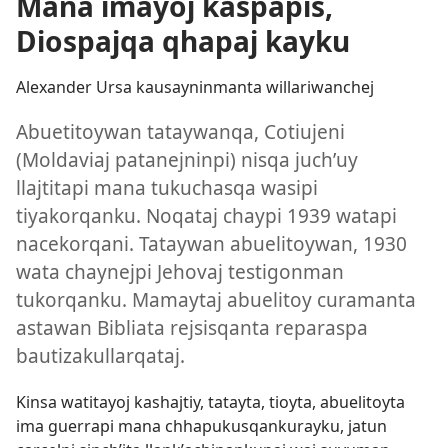
Mana imayoj kaspapis,
Diospajqa qhapaj kayku
Alexander Ursa kausayninmanta willariwanchej
Abuetitoywan tataywanqa, Cotiujeni
(Moldaviaj patanejninpi) nisqa juchʼuy
llajtitapi mana tukuchasqa wasipi
tiyakorqanku. Noqataj chaypi 1939 watapi
nacekorqani. Tataywan abuelitoywan, 1930
wata chaynejpi Jehovaj testigonman
tukorqanku. Mamaytaj abuelitoy curamanta
astawan Bibliata rejsisqanta reparaspa
bautizakullarqataj.
Kinsa watitayoj kashajtiy, tatayta, tioyta, abuelitoyta
ima guerrapi mana chhapukusqankurayku, jatun