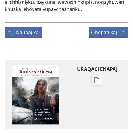
allchhisniyku, paykunaj wawasninkupis, noqaykuwan
khuska Jehovata yupaychashanku.
Ñaupaj kaj
Qhepan kaj
URAQACHINAPAJ
Publicacionta
uraqachinapaj
TORREMANTA
QHAWAJ
¿Imaraykutaj
ñakʼariykuna
tiyan?