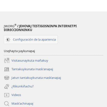
¿Maykʼaj
tukukonqa?
®
JW.ORG
/ JEHOVAJ TESTIGOSNINPA INTERNETPI
DIRECCIONNINKU
Configuración de la apariencia
Usqhayta yaykunapaj
Visitasunaykuta mañakuy
Tantakuykunata mask'anapaj
(opens
new
Jatun tantakuykunata mask’anapaj
(opens
window)
new
¿Rikunkiñachu?
window)
Videos
Maskʼachinapaj