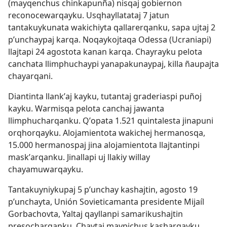
(mayqenchus chinkapunña) nisqaj gobiernon
reconocewarqayku. Usqhayllatataj 7 jatun
tantakuykunata wakichiyta qallarerqanku, sapa ujtaj 2
pʼunchaypaj karqa. Noqaykojtaqa Odessa (Ucraniapi)
llajtapi 24 agostota kanan karqa. Chayrayku pelota
canchata llimphuchaypi yanapakunaypaj, killa ñaupajta
chayarqani.
Diantinta llankʼaj kayku, tutantaj graderiaspi puñoj
kayku. Warmisqa pelota canchaj jawanta
llimphucharqanku. Qʼopata 1.521 quintalesta jinapuni
orqhorqayku. Alojamientota wakichej hermanosqa,
15.000 hermanospaj jina alojamientota llajtantinpi
maskʼarqanku. Jinallapi uj llakiy willay
chayamuwarqayku.
Tantakuyniykupaj 5 pʼunchay kashajtin, agosto 19
pʼunchayta, Unión Sovieticamanta presidente Mijaíl
Gorbachovta, Yaltaj qayllanpi samarikushajtin
presocharqanku. Chaytaj maypichus kasharqayku