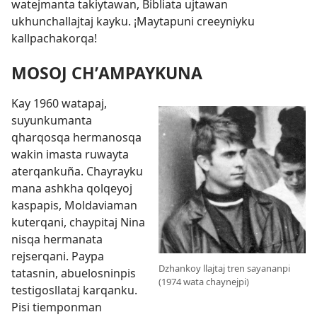
watejmanta takiytawan, Bibliata ujtawan
ukhunchallajtaj kayku. ¡Maytapuni creeyniyku
kallpachakorqa!
MOSOJ CHʼAMPAYKUNA
Kay 1960 watapaj,
suyunkumanta
qharqosqa hermanosqa
wakin imasta ruwayta
aterqankuña. Chayrayku
mana ashkha qolqeyoj
kaspapis, Moldaviaman
kuterqani, chaypitaj Nina
nisqa hermanata
rejserqani. Paypa
Dzhankoy llajtaj tren sayananpi
tatasnin, abuelosninpis
(1974 wata chaynejpi)
testigosllataj karqanku.
Pisi tiemponman