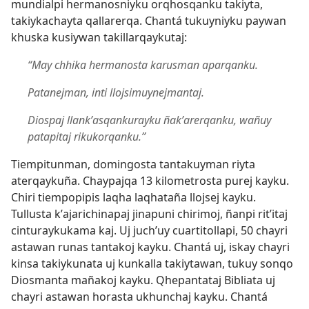
mundialpi hermanosniyku orqhosqanku takiyta,
takiykachayta qallarerqa. Chantá tukuyniyku paywan
khuska kusiywan takillarqaykutaj:
“May chhika hermanosta karusman aparqanku.
Patanejman, inti llojsimuynejmantaj.
Diospaj llankʼasqankurayku ñakʼarerqanku, wañuy
patapitaj rikukorqanku.”
Tiempitunman, domingosta tantakuyman riyta
aterqaykuña. Chaypajqa 13 kilometrosta purej kayku.
Chiri tiempopipis laqha laqhataña llojsej kayku.
Tullusta kʼajarichinapaj jinapuni chirimoj, ñanpi ritʼitaj
cinturaykukama kaj. Uj juchʼuy cuartitollapi, 50 chayri
astawan runas tantakoj kayku. Chantá uj, iskay chayri
kinsa takiykunata uj kunkalla takiytawan, tukuy sonqo
Diosmanta mañakoj kayku. Qhepantataj Bibliata uj
chayri astawan horasta ukhunchaj kayku. Chantá