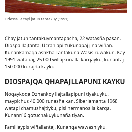
Odessa llajtapi jatun tantakuy (1991)
Chay jatun tantakuymantapacha, 22 watasña pasan.
Diospa llajtantaj Ucraniapi tʼukunapaj jina wiñan.
Kunankamaqa ashkha Tantakuna Wasis ruwakun. Kay
1991 watapaj, 25.000 willajkunalla karqayku, kunantaj
150.000 kurajña kayku.
DIOSPAJQA QHAPAJLLAPUNI KAYKU
Noqaykoqa Dzhankoy llajtallapipuni tiyakuyku,
maypichus 40.000 runasña kan. Siberiamanta 1968
watapi chamushajtiyku, pisi hermanoslla karqa.
Kunanrí 6 qotuchakuykunaña tiyan.
Familiaypis wiñallantaj. Kunanqa wawasniyku,