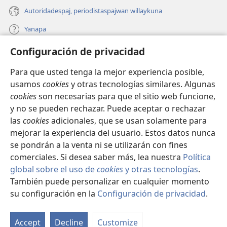
Autoridadespaj, periodistaspajwan willaykuna
Yanapa
Configuración de privacidad
Donaciones
(opens
new
Para que usted tenga la mejor experiencia posible,
window)
INTERNETPI BIBLIOTECA Watchtower™
usamos
cookies
y otras tecnologías similares. Algunas
(opens
cookies
son necesarias para que el sitio web funcione,
new
®
JW Hub
window)
y no se pueden rechazar. Puede aceptar o rechazar
(opens
las
cookies
adicionales, que se usan solamente para
new
®
JW Library
window)
mejorar la experiencia del usuario. Estos datos nunca
se pondrán a la venta ni se utilizarán con fines
comerciales. Si desea saber más, lea nuestra
Política
global sobre el uso de
cookies
y otras tecnologías
.
También puede personalizar en cualquier momento
Copyright
© 2026 Watch Tower Bible and Tract Society of Pennsylvania.
CONDICIONES DE USO
|
POLÍTICA DE PRIVACIDAD
|
su configuración en la
Configuración de privacidad
.
Ka
CONFIGURACIÓN DE PRIVACIDAD
q
Accept
Decline
Customize