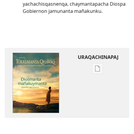
yachachisqasnenqa, chaymantapacha Diospa
Gobiernon jamunanta mañakunku.
URAQACHINAPAJ
Publicacionta
uraqachinapaj
TORREMANTA
QHAWAJ
Enero
de 2011