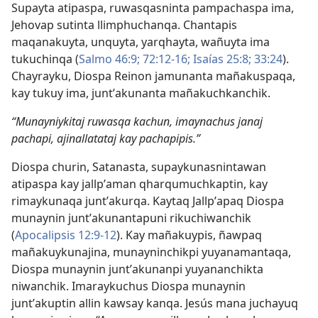
Supayta atipaspa, ruwasqasninta pampachaspa ima,
Jehovap sutinta llimphuchanqa. Chantapis
maqanakuyta, unquyta, yarqhayta, wañuyta ima
tukuchinqa (
Salmo 46:9;
72:12-16;
Isaías 25:8;
33:24
).
Chayrayku, Diospa Reinon jamunanta mañakuspaqa,
kay tukuy ima, juntʼakunanta mañakuchkanchik.
“Munayniykitaj ruwasqa kachun, imaynachus janaj
pachapi, ajinallatataj kay pachapipis.”
Diospa churin, Satanasta, supaykunasnintawan
atipaspa kay jallpʼaman qharqumuchkaptin, kay
rimaykunaqa juntʼakurqa. Kaytaq Jallpʼapaq Diospa
munaynin juntʼakunantapuni rikuchiwanchik
(
Apocalipsis 12:9-12
). Kay mañakuypis, ñawpaq
mañakuykunajina, munayninchikpi yuyanamantaqa,
Diospa munaynin juntʼakunanpi yuyananchikta
niwanchik. Imaraykuchus Diospa munaynin
juntʼakuptin allin kawsay kanqa. Jesús mana juchayuq