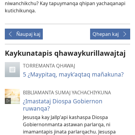
niwanchikchu? Kay tapuymanqa qhipan yachaqanapi
kutichikunqa.
Ñaupaj kaj
Qhepan kaj
Kaykunatapis qhawaykurillawajtaj
TORREMANTA QHAWAJ
5 ¿Maypitaq, maykʼaqtaq mañakuna?
BIBLIAMANTA SUMAJ YACHACHIYKUNA
¿Imastataj Diospa Gobiernon
ruwanqa?
Jesusqa kay Jallpʼapi kashaspa Diospa
Gobiernonmanta astawan parlarqa, ni
imamantapis jinata parlarqachu. Jesuspa