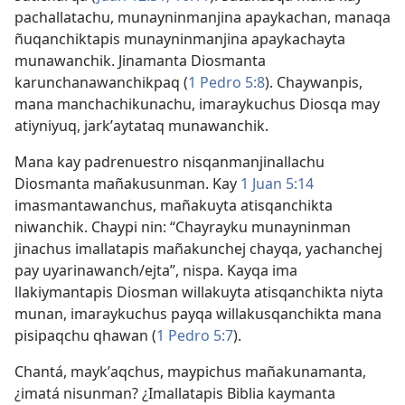
pachallatachu, munayninmanjina apaykachan, manaqa
ñuqanchiktapis munayninmanjina apaykachayta
munawanchik. Jinamanta Diosmanta
karunchanawanchikpaq (
1 Pedro 5:8
). Chaywanpis,
mana manchachikunachu, imaraykuchus Diosqa may
atiyniyuq, jarkʼaytataq munawanchik.
Mana kay padrenuestro nisqanmanjinallachu
Diosmanta mañakusunman. Kay
1 Juan 5:14
imasmantawanchus, mañakuyta atisqanchikta
niwanchik. Chaypi nin: “Chayrayku munayninman
jinachus imallatapis mañakunchej chayqa, yachanchej
pay uyarinawanch/ejta”, nispa. Kayqa ima
llakiymantapis Diosman willakuyta atisqanchikta niyta
munan, imaraykuchus payqa willakusqanchikta mana
pisipaqchu qhawan (
1 Pedro 5:7
).
Chantá, maykʼaqchus, maypichus mañakunamanta,
¿imatá nisunman? ¿Imallatapis Biblia kaymanta