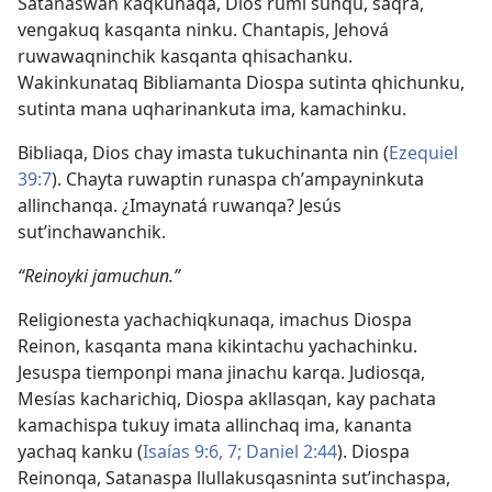
Satanaswan kaqkunaqa, Dios rumi sunqu, saqra,
vengakuq kasqanta ninku. Chantapis, Jehová
ruwawaqninchik kasqanta qhisachanku.
Wakinkunataq Bibliamanta Diospa sutinta qhichunku,
sutinta mana uqharinankuta ima, kamachinku.
Bibliaqa, Dios chay imasta tukuchinanta nin (
Ezequiel
39:7
). Chayta ruwaptin runaspa chʼampayninkuta
allinchanqa. ¿Imaynatá ruwanqa? Jesús
sutʼinchawanchik.
“Reinoyki jamuchun.”
Religionesta yachachiqkunaqa, imachus Diospa
Reinon, kasqanta mana kikintachu yachachinku.
Jesuspa tiemponpi mana jinachu karqa. Judiosqa,
Mesías kacharichiq, Diospa akllasqan, kay pachata
kamachispa tukuy imata allinchaq ima, kananta
yachaq kanku (
Isaías 9:6, 7;
Daniel 2:44
). Diospa
Reinonqa, Satanaspa llullakusqasninta sutʼinchaspa,