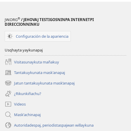
®
JW.ORG
/ JEHOVAJ TESTIGOSNINPA INTERNETPI
DIRECCIONNINKU
Configuración de la apariencia
Usqhayta yaykunapaj
Visitasunaykuta mañakuy
Tantakuykunata mask'anapaj
(opens
new
Jatun tantakuykunata mask’anapaj
(opens
window)
new
¿Rikunkiñachu?
window)
Videos
Maskʼachinapaj
Autoridadespaj, periodistaspajwan willaykuna