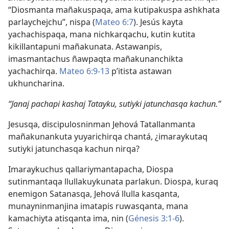
“Diosmanta mañakuspaqa, ama kutipakuspa ashkhata
parlaychejchu”, nispa (
Mateo 6:7
). Jesús kayta
yachachispaqa, mana nichkarqachu, kutin kutita
kikillantapuni mañakunata. Astawanpis,
imasmantachus ñawpaqta mañakunanchikta
yachachirqa.
Mateo 6:9-13
pʼitista astawan
ukhuncharina.
“Janaj pachapi kashaj Tatayku, sutiyki jatunchasqa kachun.”
Jesusqa, discipulosninman Jehová Tatallanmanta
mañakunankuta yuyarichirqa chantá, ¿imaraykutaq
sutiyki jatunchasqa kachun nirqa?
Imaraykuchus qallariymantapacha, Diospa
sutinmantaqa llullakuykunata parlakun. Diospa, kuraq
enemigon Satanasqa, Jehová llulla kasqanta,
munayninmanjina imatapis ruwasqanta, mana
kamachiyta atisqanta ima, nin (
Génesis 3:1-6
).