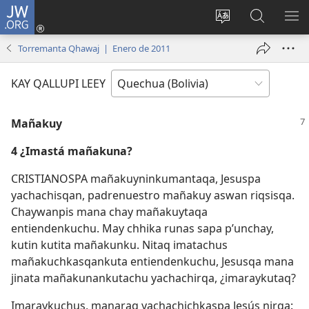
JW.ORG
Yaykunapaj
(opens
Change
JW.ORG
AJ
new
site
nisqapi
KI
Torremanta Qhawaj | Enero de 2011
window)
language
maskʼachi
KAY QALLUPI LEEY
Mañakuy
4 ¿Imastá mañakuna?
CRISTIANOSPA mañakuyninkumantaqa, Jesuspa
yachachisqan, padrenuestro mañakuy aswan riqsisqa.
Chaywanpis mana chay mañakuytaqa
entiendenkuchu. May chhika runas sapa pʼunchay,
kutin kutita mañakunku. Nitaq imatachus
mañakuchkasqankuta entiendenkuchu, Jesusqa mana
jinata mañakunankutachu yachachirqa, ¿imaraykutaq?
Imaraykuchus, manaraq yachachichkaspa Jesús nirqa: