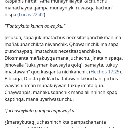
kaspapis nirqa: “Ama munaynillayqa kachunchu,
manachayqa qampa munayniyki ruwasqa kachun”,
nispa (
Lucas 22:42
).
“Tʼantaykuta kunan qowayku.”
Jesusqa, sapa juk imatachus necesitasqanchikmanjina
mañakunanchikta niwanchik. Qhawarinchikjina sapa
pʼunchaypaq, imatachus necesitasqanchikta,
Diosmanta mañakuyqa mana juchachu. Jinata nispaqa,
Jehovalla “tukuyman kawsayta qo[q], samayta, tukuy
imastawan” quq kasqanta nichkanchik (
Hechos 17:25
).
Bibliaqa, Diosta juk kʼacha tatawan kikinchan, pichus
wawasninman munakuywan tukuy imata qun.
Chaywanpis, mañakusqanchik mana allinninchikpaq
kaptinqa, mana uyariwasunchu.
“Juchasniykuta pampachapuwayku.”
¿Imaraykutaq juchasninchikta pampachananta