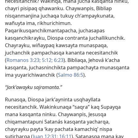
necesitanchik? Wakinqa, mana jucha kasqanta ninku,
chayri pisipaq qhawanku. Chaywanpis, Bibliap
nisqanmanjina juchaqa tukuy chʼampaykunata,
wañuyta ima, rikhurichimun.
Paqarikusqanchikmantapacha, juchasapas
kasqanchikrayku, Diospa contranta juchallikunchik.
Chayrayku, wiñaypaq kawsayta munaspaqa,
juchanchik pampachasqa kananta necesitanchik
(
Romanos 3:23;
5:12;
6:23
). Bibliaqa, Jehová kʼacha
kasqanta, juchasninchikta pampachayta munasqanta
ima yuyarichiwanchik (
Salmo 86:5
).
“Jarkʼawayku sajramanta.”
Runasqa, Diospa jarkʼayninta usqhayllata
necesitanchik. Wakinkunaqa “saqra” kaq Supayqa
mana kasqanta ninku. Chaywanpis, Jesusqa
chiqamantapuni Satanás kasqanta yacharqa,
chayrayku payta ‘kay pachata kamachiq’ nispa
suticharqa (
Juan 12:31;
16:11
). Satanasqa mana kay