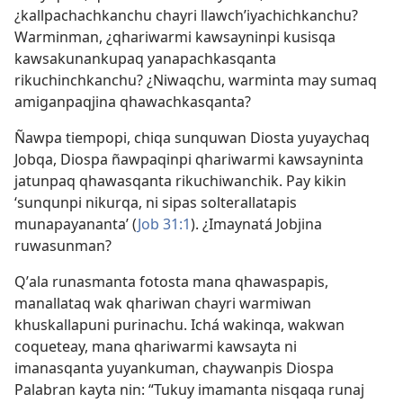
¿kallpachachkanchu chayri llawchʼiyachichkanchu?
Warminman, ¿qhariwarmi kawsayninpi kusisqa
kawsakunankupaq yanapachkasqanta
rikuchinchkanchu? ¿Niwaqchu, warminta may sumaq
amiganpaqjina qhawachkasqanta?
Ñawpa tiempopi, chiqa sunquwan Diosta yuyaychaq
Jobqa, Diospa ñawpaqinpi qhariwarmi kawsayninta
jatunpaq qhawasqanta rikuchiwanchik. Pay kikin
‘sunqunpi nikurqa, ni sipas solterallatapis
munapayananta’ (
Job 31:1
). ¿Imaynatá Jobjina
ruwasunman?
Qʼala runasmanta fotosta mana qhawaspapis,
manallataq wak qhariwan chayri warmiwan
khuskallapuni purinachu. Ichá wakinqa, wakwan
coqueteay, mana qhariwarmi kawsayta ni
imanasqanta yuyankuman, chaywanpis Diospa
Palabran kayta nin: “Tukuy imamanta nisqaqa runaj