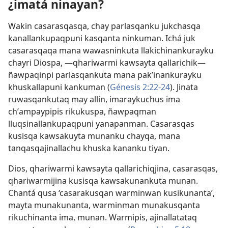
¿imatá ninayan?
Wakin casarasqasqa, chay parlasqanku jukchasqa
kanallankupaqpuni kasqanta ninkuman. Ichá juk
casarasqaqa mana wawasninkuta llakichinankurayku
chayri Diospa, —qhariwarmi kawsayta qallarichik—
ñawpaqinpi parlasqankuta mana pakʼinankurayku
khuskallapuni kankuman (
Génesis 2:22-24
). Jinata
ruwasqankutaq may allin, imaraykuchus ima
chʼampaypipis rikukuspa, ñawpaqman
lluqsinallankupaqpuni yanapanman. Casarasqas
kusisqa kawsakuyta munanku chayqa, mana
tanqasqajinallachu khuska kananku tiyan.
Dios, qhariwarmi kawsayta qallarichiqjina, casarasqas,
qhariwarmijina kusisqa kawsakunankuta munan.
Chantá qusa ‘casarakusqan warminwan kusikunanta’,
mayta munakunanta, warminman munakusqanta
rikuchinanta ima, munan. Warmipis, ajinallatataq