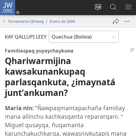
JW.ORG
Yaykunapaj
(opens
Change
JW.ORG
AJ
new
site
nisqapi
KI
Torremanta Qhawaj | Enero de 2009
window)
language
maskʼachi
KAY QALLUPI LEEY
Familiaspaq yuyaychaykuna
Qhariwarmijina
kawsakunankupaq
parlasqankuta, ¿imaynatá
juntʼankuman?
María nin:
“Ñawpaqmantapachaña familiay
mana allinchu kachkasqanta repararqani.
*
Miguel qusayqa, ñuqamanta
karunchakuchkarqa, wawasniykutapis mana