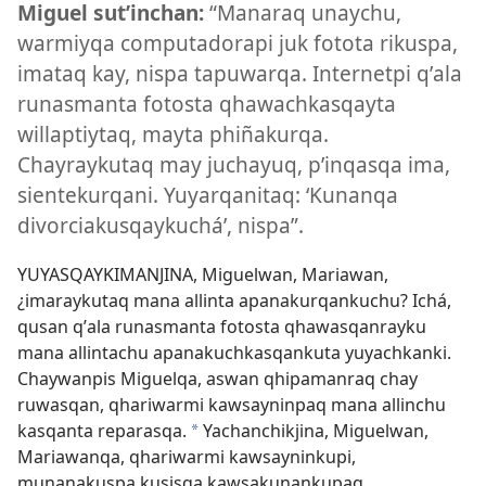
Miguel sutʼinchan:
“Manaraq unaychu,
warmiyqa computadorapi juk fotota rikuspa,
imataq kay, nispa tapuwarqa. Internetpi qʼala
runasmanta fotosta qhawachkasqayta
willaptiytaq, mayta phiñakurqa.
Chayraykutaq may juchayuq, pʼinqasqa ima,
sientekurqani. Yuyarqanitaq: ‘Kunanqa
divorciakusqaykuchá’, nispa”.
YUYASQAYKIMANJINA, Miguelwan, Mariawan,
¿imaraykutaq mana allinta apanakurqankuchu? Ichá,
qusan qʼala runasmanta fotosta qhawasqanrayku
mana allintachu apanakuchkasqankuta yuyachkanki.
Chaywanpis Miguelqa, aswan qhipamanraq chay
ruwasqan, qhariwarmi kawsayninpaq mana allinchu
kasqanta reparasqa.
Yachanchikjina, Miguelwan,
*
Mariawanqa, qhariwarmi kawsayninkupi,
munanakuspa kusisqa kawsakunankupaq