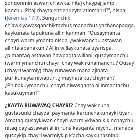
sonqonmin aswan chʼawka, nitaj chaypaj jampi
kanchu. Pitaj chayta entiendeyta atinmanri?”, nispa
(
Jeremías 17:9
). Sunqunchik
chʼawkiyawasqanchiktachus manachus yachanapaqqa,
kaykunata tapukuna allin kanman: “Qusaymanta
chayri warmiymanta nisqa, ¿wakwanchu astawan
allinta apanakuni? Allin willaykunata uyarispa,
¿pimantaq astawan ñawpaqta willani, qusaymanchu
(warmiymanchu) chayri chay wak runamanchu? Qusay
(chayri warmiy) chay runawan mana ajinata
purikunayta niwaptin, ¿imaynatá kutichiyman?
¿Phiñakuymanchu, chayri niwasqanta allinmantachu
kasukuyman?”.
¿KAYTA RUWAWAQ CHAYRI?
Chay wak runa
gustasunki chayqa, paymanta karunchakunayki tiyan.
Amataq qusaykiwan chayri warmiykiwan kikinchaychu,
nitaq pay astawan allin runa kasqanta niychu, manaqa
qusaykip chayri warmiykip kʼacha kaykunasninpi