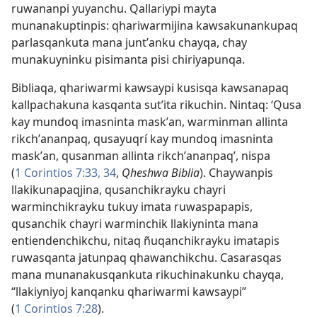
ruwananpi yuyanchu. Qallariypi mayta
munanakuptinpis: qhariwarmijina kawsakunankupaq
parlasqankuta mana juntʼanku chayqa, chay
munakuyninku pisimanta pisi chiriyapunqa.
Bibliaqa, qhariwarmi kawsaypi kusisqa kawsanapaq
kallpachakuna kasqanta sutʼita rikuchin. Nintaq: ‘Qusa
kay mundoq imasninta maskʼan, warminman allinta
rikchʼananpaq, qusayuqrí kay mundoq imasninta
maskʼan, qusanman allinta rikchʼananpaq’, nispa
(
1 Corintios 7:33, 34
,
Qheshwa Biblia
). Chaywanpis
llakikunapaqjina, qusanchikrayku chayri
warminchikrayku tukuy imata ruwaspapapis,
qusanchik chayri warminchik llakiyninta mana
entiendenchikchu, nitaq ñuqanchikrayku imatapis
ruwasqanta jatunpaq qhawanchikchu. Casarasqas
mana munanakusqankuta rikuchinakunku chayqa,
“llakiyniyoj kanqanku qhariwarmi kawsaypi”
(
1 Corintios 7:28
).