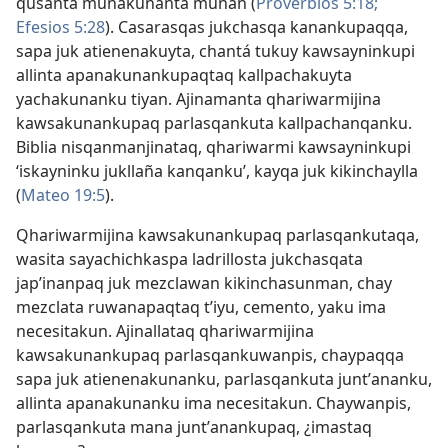
qusanta munakunanta munan (
Proverbios 5:18;
Efesios 5:28
). Casarasqas jukchasqa kanankupaqqa,
sapa juk atienenakuyta, chantá tukuy kawsayninkupi
allinta apanakunankupaqtaq kallpachakuyta
yachakunanku tiyan. Ajinamanta qhariwarmijina
kawsakunankupaq parlasqankuta kallpachanqanku.
Biblia nisqanmanjinataq, qhariwarmi kawsayninkupi
‘iskayninku jukllaña kanqanku’, kayqa juk kikinchaylla
(
Mateo 19:5
).
Qhariwarmijina kawsakunankupaq parlasqankutaqa,
wasita sayachichkaspa ladrillosta jukchasqata
japʼinanpaq juk mezclawan kikinchasunman, chay
mezclata ruwanapaqtaq tʼiyu, cemento, yaku ima
necesitakun. Ajinallataq qhariwarmijina
kawsakunankupaq parlasqankuwanpis, chaypaqqa
sapa juk atienenakunanku, parlasqankuta juntʼananku,
allinta apanakunanku ima necesitakun. Chaywanpis,
parlasqankuta mana juntʼanankupaq, ¿imastaq