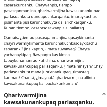
casarakurqanku. Chaywanpis, tiempo
pasasqanmanjina, qhariwarmijina kawsakunankupaq
parlasqankuta qunqapuchkarqanku, imaraykuchus
pisimanta pisi karunchakuyta qallarichkarqanku.
Kunan tiempo, casarasqaswanpis ajinallataq.
Qampis, ¿tiempo pasasqanmanjina qusaykimanta
chayri warmiykimanta karunchakuchkasqaykitachu
reparanki? Jina kaptin, ¿imatá ruwawaq? Chayta
yachanaykipaq, ñawpaqta kay kimsa
tapuykunamanraq kutichina: qhariwarmijina
kawsakunankupaq parlasqanku, ¿imatá ninayan? Chay
parlasqankuta mana juntʼanankupaq, ¿imastaq
kanman? Chantá, ¿imaynatá qhariwarmijina allinta
kawsakunankupaq kallpachakunkuman?
Qhariwarmijina
kawsakunankupaq parlasqanku,