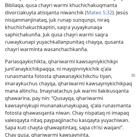
Bibliaqa, qusa chayri warmi khuchichakuqmanta
divorciakuyta atisqanta niwanchik (
Mateo 5:32
). Jesús
nisqanmanjinataq, juk runap sunqunpi, niraq
khuchichakuchkaptin, saqra yuyaykunaqa
saphichakunña. Juk qusa chayri warmi saqra
ruwaykunapi yuyachkallanpunitaq chayqa, qusanta
chayri warminta wasanchachkanña.
Parlasqaykichikta, qhariwarmi kawsayniykichikpi
juntʼanaykichikpaqqa, ni mayqinniykichik qʼala
runasmanta fotosta qhawanaykichikchu
tiyan,
imaraykuchus chayqa, qhariwarmi kawsayniykichikpaq
mana allinchu. Imaynatachus juk warmi llakikusqanta
qhawarina, pay nin: “Qusayqa, qhariwarmi
kawsayniykupi munanakunaykupaq, qʼala runasmanta
fotosta qhawasqanta niwan. Chay nispataq ni imapaq
valesqayta nitaq paypaqjinachu kasqayta yuyachiwan.
Sapa kuti chayta qhawaptintaq, sapa chʼisi waqani”.
Chay qusa, qhariwarmi kawsayninta,