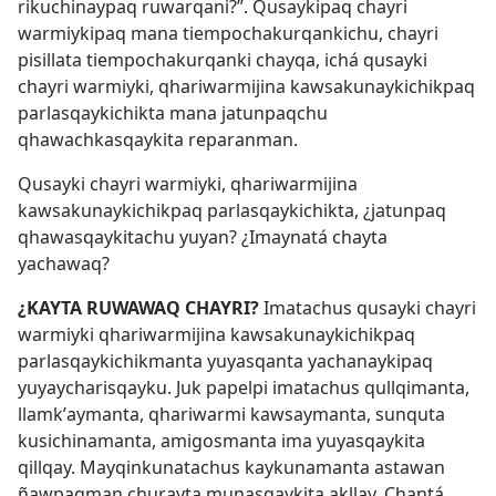
rikuchinaypaq ruwarqani?”. Qusaykipaq chayri
warmiykipaq mana tiempochakurqankichu, chayri
pisillata tiempochakurqanki chayqa, ichá qusayki
chayri warmiyki, qhariwarmijina kawsakunaykichikpaq
parlasqaykichikta mana jatunpaqchu
qhawachkasqaykita reparanman.
Qusayki chayri warmiyki, qhariwarmijina
kawsakunaykichikpaq parlasqaykichikta, ¿jatunpaq
qhawasqaykitachu yuyan? ¿Imaynatá chayta
yachawaq?
¿KAYTA RUWAWAQ CHAYRI?
Imatachus qusayki chayri
warmiyki qhariwarmijina kawsakunaykichikpaq
parlasqaykichikmanta yuyasqanta yachanaykipaq
yuyaycharisqayku. Juk papelpi imatachus qullqimanta,
llamkʼaymanta, qhariwarmi kawsaymanta, sunquta
kusichinamanta, amigosmanta ima yuyasqaykita
qillqay. Mayqinkunatachus kaykunamanta astawan
ñawpaqman churayta munasqaykita akllay. Chantá