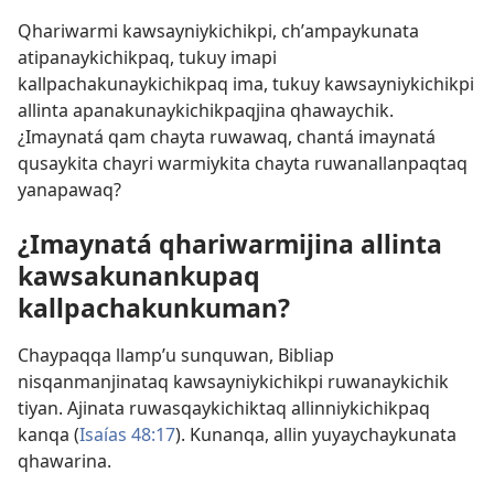
Qhariwarmi kawsayniykichikpi, chʼampaykunata
atipanaykichikpaq, tukuy imapi
kallpachakunaykichikpaq ima, tukuy kawsayniykichikpi
allinta apanakunaykichikpaqjina qhawaychik.
¿Imaynatá qam chayta ruwawaq, chantá imaynatá
qusaykita chayri warmiykita chayta ruwanallanpaqtaq
yanapawaq?
¿Imaynatá qhariwarmijina allinta
kawsakunankupaq
kallpachakunkuman?
Chaypaqqa llampʼu sunquwan, Bibliap
nisqanmanjinataq kawsayniykichikpi ruwanaykichik
tiyan. Ajinata ruwasqaykichiktaq allinniykichikpaq
kanqa (
Isaías 48:17
). Kunanqa, allin yuyaychaykunata
qhawarina.