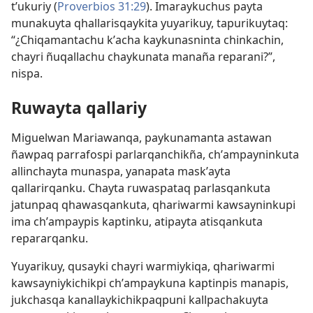
tʼukuriy (
Proverbios 31:29
). Imaraykuchus payta
munakuyta qhallarisqaykita yuyarikuy, tapurikuytaq:
“¿Chiqamantachu kʼacha kaykunasninta chinkachin,
chayri ñuqallachu chaykunata manaña reparani?”,
nispa.
Ruwayta qallariy
Miguelwan Mariawanqa, paykunamanta astawan
ñawpaq parrafospi parlarqanchikña, chʼampayninkuta
allinchayta munaspa, yanapata maskʼayta
qallarirqanku. Chayta ruwaspataq parlasqankuta
jatunpaq qhawasqankuta, qhariwarmi kawsayninkupi
ima chʼampaypis kaptinku, atipayta atisqankuta
repararqanku.
Yuyarikuy, qusayki chayri warmiykiqa, qhariwarmi
kawsayniykichikpi chʼampaykuna kaptinpis manapis,
jukchasqa kanallaykichikpaqpuni kallpachakuyta