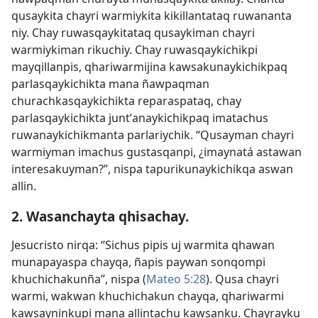
qusaykita chayri warmiykita kikillantataq ruwananta
niy. Chay ruwasqaykitataq qusaykiman chayri
warmiykiman rikuchiy. Chay ruwasqaykichikpi
mayqillanpis, qhariwarmijina kawsakunaykichikpaq
parlasqaykichikta mana ñawpaqman
churachkasqaykichikta reparaspataq, chay
parlasqaykichikta juntʼanaykichikpaq imatachus
ruwanaykichikmanta parlariychik. “Qusayman chayri
warmiyman imachus gustasqanpi, ¿imaynatá astawan
interesakuyman?”, nispa tapurikunaykichikqa aswan
allin.
2. Wasanchayta qhisachay.
Jesucristo nirqa: “Sichus pipis uj warmita qhawan
munapayaspa chayqa, ñapis paywan sonqompi
khuchichakunña”, nispa (
Mateo 5:28
). Qusa chayri
warmi, wakwan khuchichakun chayqa, qhariwarmi
kawsayninkupi mana allintachu kawsanku. Chayrayku