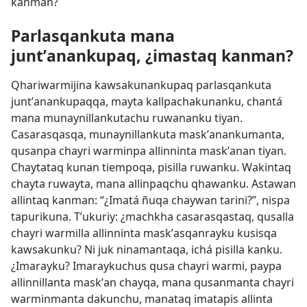
kanman?
Parlasqankuta mana
juntʼanankupaq, ¿imastaq kanman?
Qhariwarmijina kawsakunankupaq parlasqankuta
juntʼanankupaqqa, mayta kallpachakunanku, chantá
mana munaynillankutachu ruwananku tiyan.
Casarasqasqa, munaynillankuta maskʼanankumanta,
qusanpa chayri warminpa allinninta maskʼanan tiyan.
Chaytataq kunan tiempoqa, pisilla ruwanku. Wakintaq
chayta ruwayta, mana allinpaqchu qhawanku. Astawan
allintaq kanman: “¿Imatá ñuqa chaywan tarini?”, nispa
tapurikuna. Tʼukuriy: ¿machkha casarasqastaq, qusalla
chayri warmilla allinninta maskʼasqanrayku kusisqa
kawsakunku? Ni juk ninamantaqa, ichá pisilla kanku.
¿Imarayku? Imaraykuchus qusa chayri warmi, paypa
allinnillanta maskʼan chayqa, mana qusanmanta chayri
warminmanta dakunchu, manataq imatapis allinta