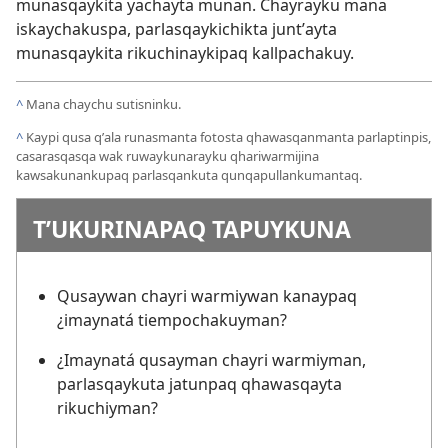
munasqaykita yachayta munan. Chayrayku mana
iskaychakuspa, parlasqaykichikta juntʼayta
munasqaykita rikuchinaykipaq kallpachakuy.
^
Mana chaychu sutisninku.
^
Kaypi qusa qʼala runasmanta fotosta qhawasqanmanta parlaptinpis,
casarasqasqa wak ruwaykunarayku qhariwarmijina
kawsakunankupaq parlasqankuta qunqapullankumantaq.
TʼUKURINAPAQ TAPUYKUNA
Qusaywan chayri warmiywan kanaypaq
¿imaynatá tiempochakuyman?
¿Imaynatá qusayman chayri warmiyman,
parlasqaykuta jatunpaq qhawasqayta
rikuchiyman?