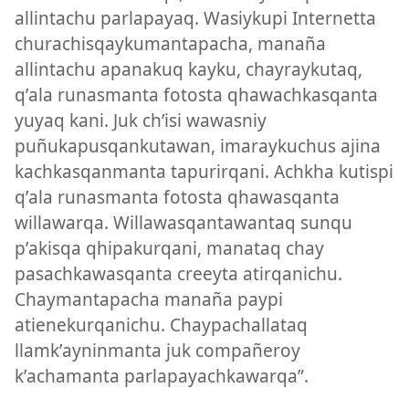
allintachu parlapayaq. Wasiykupi Internetta
churachisqaykumantapacha, manaña
allintachu apanakuq kayku, chayraykutaq,
qʼala runasmanta fotosta qhawachkasqanta
yuyaq kani. Juk chʼisi wawasniy
puñukapusqankutawan, imaraykuchus ajina
kachkasqanmanta tapurirqani. Achkha kutispi
qʼala runasmanta fotosta qhawasqanta
willawarqa. Willawasqantawantaq sunqu
pʼakisqa qhipakurqani, manataq chay
pasachkawasqanta creeyta atirqanichu.
Chaymantapacha manaña paypi
atienekurqanichu. Chaypachallataq
llamkʼayninmanta juk compañeroy
kʼachamanta parlapayachkawarqa”.