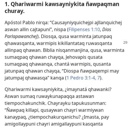
1. Qhariwarmi kawsayniykita ñawpaqman
churay.
Apóstol Pablo nirqa: “Causayniyquichejpi ajllanquichej
aswan allin cajtapuni”, nispa (
Filipenses 1:10
,
Dios
Parlapawanchej
). Diosqa, qusa warminta jatunpaq
qhawasqanta, warmipis kikillantataq
ruwasqanta
allinpaq qhawan. Biblia nisqanmanjina, qusa, warminta
sumaqpaq qhawan chayqa, Jehovapis qusata
sumaqpaq qhawanqa, chantá warmipis, qusanta
jatunpaq qhawan chayqa, “Diospa ñawpaqempi may
jatumpaj qhawasqa” kanqa (
1 Pedro 3:1-4,
7
).
Qhariwarmi kawsayniykita, ¿imaynatá qhawanki?
Aswan sumaq ruwaykunapaqqa astawan
tiempochakunchik. Chayrayku tapukusunman:
“Ñawpaq killapi, qusaywan chayri warmiywan
kanaypaq, ¿tiempochakurqanichu? ¿Imasta, pay
amigollaypuni chayri amigallaypuni kasqanta