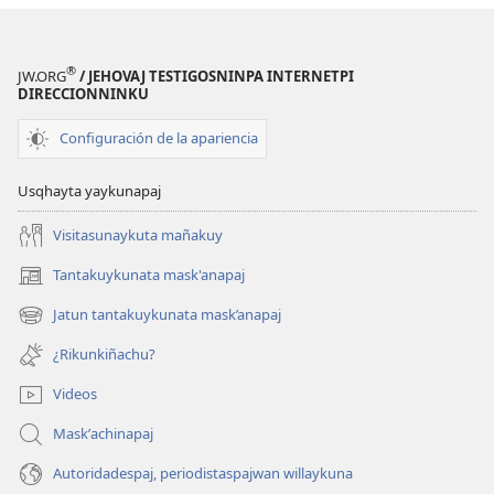
Enero
de 2009
®
JW.ORG
/ JEHOVAJ TESTIGOSNINPA INTERNETPI
DIRECCIONNINKU
Configuración de la apariencia
Usqhayta yaykunapaj
Visitasunaykuta mañakuy
Tantakuykunata mask'anapaj
(opens
new
Jatun tantakuykunata mask’anapaj
(opens
window)
new
¿Rikunkiñachu?
window)
Videos
Maskʼachinapaj
Autoridadespaj, periodistaspajwan willaykuna