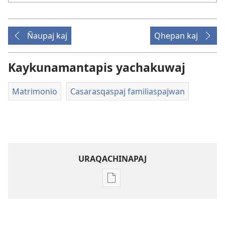
Ñaupaj kaj
Qhepan kaj
Kaykunamantapis yachakuwaj
Matrimonio
Casarasqaspaj familiaspajwan
URAQACHINAPAJ
Publicacionta
uraqachinapaj
TORREMANTA
QHAWAJ