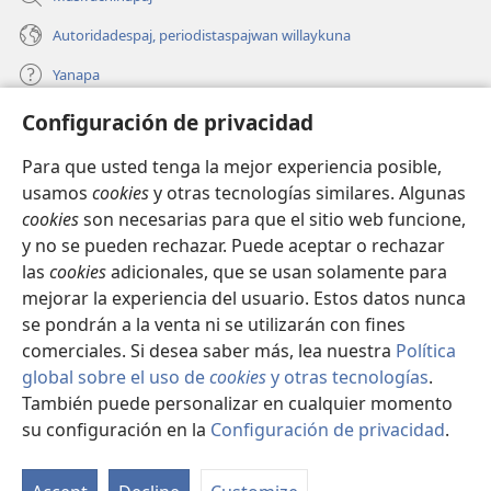
Autoridadespaj, periodistaspajwan willaykuna
Yanapa
Configuración de privacidad
Donaciones
(opens
new
Para que usted tenga la mejor experiencia posible,
window)
INTERNETPI BIBLIOTECA Watchtower™
usamos
cookies
y otras tecnologías similares. Algunas
(opens
cookies
son necesarias para que el sitio web funcione,
new
®
JW Hub
window)
y no se pueden rechazar. Puede aceptar o rechazar
(opens
las
cookies
adicionales, que se usan solamente para
new
®
JW Library
window)
mejorar la experiencia del usuario. Estos datos nunca
se pondrán a la venta ni se utilizarán con fines
comerciales. Si desea saber más, lea nuestra
Política
global sobre el uso de
cookies
y otras tecnologías
.
También puede personalizar en cualquier momento
Copyright
© 2026 Watch Tower Bible and Tract Society of Pennsylvania.
CONDICIONES DE USO
|
POLÍTICA DE PRIVACIDAD
|
su configuración en la
Configuración de privacidad
.
Ka
CONFIGURACIÓN DE PRIVACIDAD
q