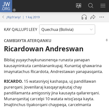
JW.ORG
Yaykunapaj
(opens
Change
JW.ORG
AJ
new
site
nisqapi
KI
¡Rijchʼariy! | 1 kaj 2019
window)
language
maskʼachi
KAY QALLUPI LEEY
CAMBIAYTA ATERQANKU
Ricardowan Andreswan
Bibliaj yuyaychaykunasnenqa runasta yanapan
kausayninkuta cambianankupaj. Kunantaj qhawarina
imaynatachus Ricardota, Andrestawan yanapasqanta.
RICARDO.
15 watasniyoj kashaspa, uj pandillawan
purerqani. Jovenllaraj kasqayraykutaj chay
pandillamanta amigosniy jina kausayta qallarerqani.
Munarqanitaj carcelpi 10 watata wisqʼasqa kayta.
Imajtinchus tiyakorqani chaypeqa, carcelmanta