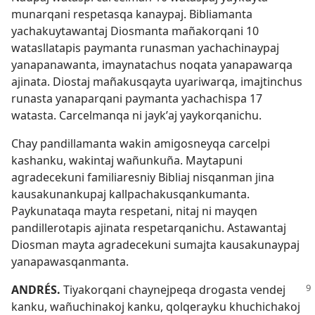
munarqani respetasqa kanaypaj. Bibliamanta
yachakuytawantaj Diosmanta mañakorqani 10
watasllatapis paymanta runasman yachachinaypaj
yanapanawanta, imaynatachus noqata yanapawarqa
ajinata. Diostaj mañakusqayta uyariwarqa, imajtinchus
runasta yanaparqani paymanta yachachispa 17
watasta. Carcelmanqa ni jaykʼaj yaykorqanichu.
Chay pandillamanta wakin amigosneyqa carcelpi
kashanku, wakintaj wañunkuña. Maytapuni
agradecekuni familiaresniy Bibliaj nisqanman jina
kausakunankupaj kallpachakusqankumanta.
Paykunataqa mayta respetani, nitaj ni mayqen
pandillerotapis ajinata respetarqanichu. Astawantaj
Diosman mayta agradecekuni sumajta kausakunaypaj
yanapawasqanmanta.
ANDRÉS.
Tiyakorqani chaynejpeqa drogasta vendej
kanku, wañuchinakoj kanku, qolqerayku khuchichakoj