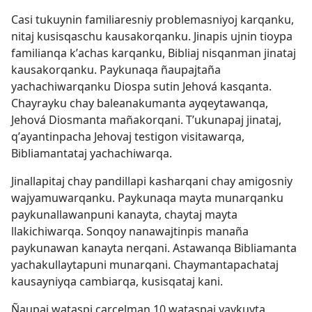
Casi tukuynin familiaresniy problemasniyoj karqanku,
nitaj kusisqaschu kausakorqanku. Jinapis ujnin tioypa
familianqa kʼachas karqanku, Bibliaj nisqanman jinataj
kausakorqanku. Paykunaqa ñaupajtaña
yachachiwarqanku Diospa sutin Jehová kasqanta.
Chayrayku chay baleanakumanta ayqeytawanqa,
Jehová Diosmanta mañakorqani. Tʼukunapaj jinataj,
qʼayantinpacha Jehovaj testigon visitawarqa,
Bibliamantataj yachachiwarqa.
Jinallapitaj chay pandillapi kasharqani chay amigosniy
wajyamuwarqanku. Paykunaqa mayta munarqanku
paykunallawanpuni kanayta, chaytaj mayta
llakichiwarqa. Sonqoy nanawajtinpis manaña
paykunawan kanayta nerqani. Astawanqa Bibliamanta
yachakullaytapuni munarqani. Chaymantapachataj
kausayniyqa cambiarqa, kusisqataj kani.
Ñaupaj wataspi carcelman 10 wataspaj yaykuyta