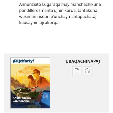
Annunziato Lugaràqa may manchachikuna
pandillerosmanta ujnin karqa, tantakuna
wasiman risqan pʼunchaymantapachataj
kausaynin tijrakorqa.
URAQACHINAPAJ
Publicacionta
Grabasqata
uraqachinapaj
uraqachinapa
¡RIJCHʼARIY!
¡RIJCHʼARIY!
¿Allin
¿Allin
kausay
kausay
kanmanchu?
kanmanchu?