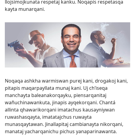
llojsimojkunata respetaj kanku. Noqapis respetasqa
kayta munarqani.
Noqaqa ashkha warmiswan purej kani, drogakoj kani,
pitapis maqarpayllata munaj kani. Uj chʼiseqa
manchayta baleanakorqayku, piensarqanitaj
wañuchinawankuta, jinapis ayqekorqani. Chantá
allinta qhawarikorqani imatachus kausayniywan
ruwashasqayta, imatatajchus ruwayta
munasqaytawan. Jinallapitaj cambianayta nikorqani,
manataj yacharqanichu pichus yanaparinawanta.