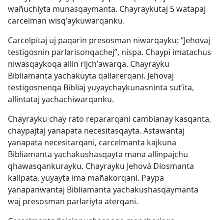
wañuchiyta munasqaymanta. Chayraykutaj 5 watapaj
carcelman wisqʼaykuwarqanku.
Carcelpitaj uj paqarin presosman niwarqayku: “Jehovaj
testigosnin parlarisonqachej”, nispa. Chaypi imatachus
niwasqaykoqa allin rijchʼawarqa. Chayrayku
Bibliamanta yachakuyta qallarerqani. Jehovaj
testigosnenqa Bibliaj yuyaychaykunasninta sutʼita,
allintataj yachachiwarqanku.
Chayrayku chay rato repararqani cambianay kasqanta,
chaypajtaj yanapata necesitasqayta. Astawantaj
yanapata necesitarqani, carcelmanta kajkuna
Bibliamanta yachakushasqayta mana allinpajchu
qhawasqankurayku. Chayrayku Jehová Diosmanta
kallpata, yuyayta ima mañakorqani. Paypa
yanapanwantaj Bibliamanta yachakushasqaymanta
waj presosman parlariyta aterqani.