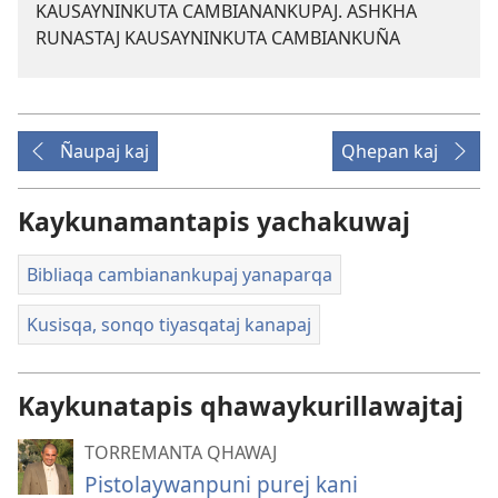
KAUSAYNINKUTA CAMBIANANKUPAJ. ASHKHA
RUNASTAJ KAUSAYNINKUTA CAMBIANKUÑA
Ñaupaj kaj
Qhepan kaj
Kaykunamantapis yachakuwaj
Bibliaqa cambianankupaj yanaparqa
Kusisqa, sonqo tiyasqataj kanapaj
Kaykunatapis qhawaykurillawajtaj
TORREMANTA QHAWAJ
Pistolaywanpuni purej kani