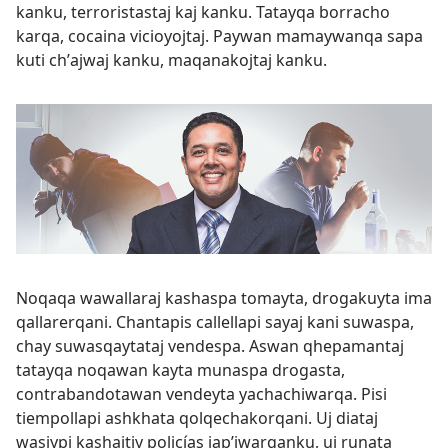
kanku, terroristastaj kaj kanku. Tatayqa borracho
karqa, cocaina vicioyojtaj. Paywan mamaywanqa sapa
kuti chʼajwaj kanku, maqanakojtaj kanku.
Noqaqa wawallaraj kashaspa tomayta, drogakuyta ima
qallarerqani. Chantapis callellapi sayaj kani suwaspa,
chay suwasqaytataj vendespa. Aswan qhepamantaj
tatayqa noqawan kayta munaspa drogasta,
contrabandotawan vendeyta yachachiwarqa. Pisi
tiempollapi ashkhata qolqechakorqani. Uj diataj
wasiypi kashajtiy policías japʼiwarqanku, uj runata