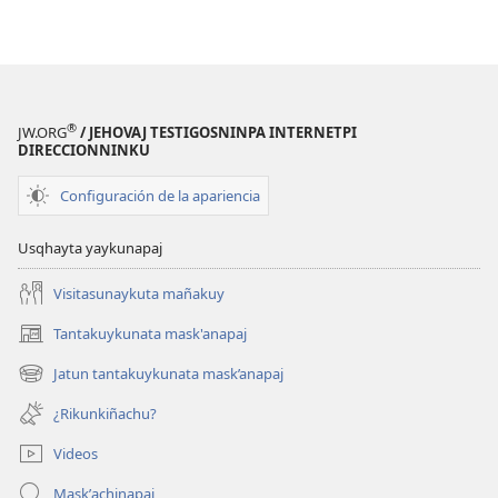
®
JW.ORG
/ JEHOVAJ TESTIGOSNINPA INTERNETPI
DIRECCIONNINKU
Configuración de la apariencia
Usqhayta yaykunapaj
Visitasunaykuta mañakuy
Tantakuykunata mask'anapaj
(opens
new
Jatun tantakuykunata mask’anapaj
(opens
window)
new
¿Rikunkiñachu?
window)
Videos
Maskʼachinapaj