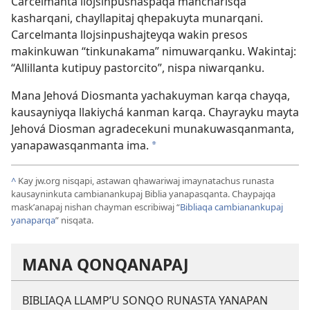
Carcelmanta llojsinpushaspaqa mancharisqa
kasharqani, chayllapitaj qhepakuyta munarqani.
Carcelmanta llojsinpushajteyqa wakin presos
makinkuwan “tinkunakama” nimuwarqanku. Wakintaj:
“Allillanta kutipuy pastorcito”, nispa niwarqanku.
Mana Jehová Diosmanta yachakuyman karqa chayqa,
kausayniyqa llakiychá kanman karqa. Chayrayku mayta
Jehová Diosman agradecekuni munakuwasqanmanta,
yanapawasqanmanta ima.
*
^
Kay jw.org nisqapi, astawan qhawariwaj imaynatachus runasta
kausayninkuta cambianankupaj Biblia yanapasqanta. Chaypajqa
maskʼanapaj nishan chayman escribiwaj “
Bibliaqa cambianankupaj
yanaparqa
” nisqata.
MANA QONQANAPAJ
BIBLIAQA LLAMPʼU SONQO RUNASTA YANAPAN