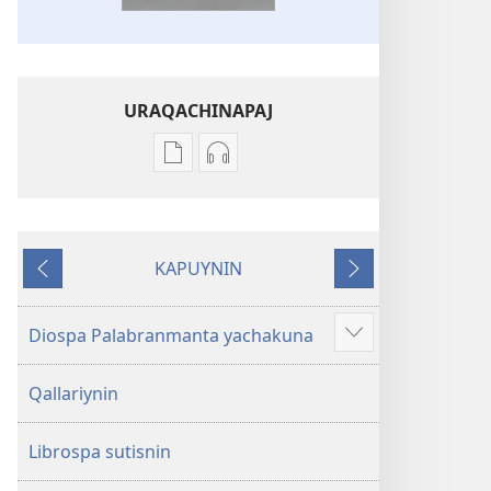
URAQACHINAPAJ
Publicacionta
Grabasqata
uraqachinapaj
uraqachinapaj
Biblia
Biblia
Diospa
Diospa
KAPUYNIN
Palabran
Palabran
Ñaupaj
Qhepan
kaj
kaj
Diospa Palabranmanta yachakuna
Show
more
Qallariynin
Librospa sutisnin