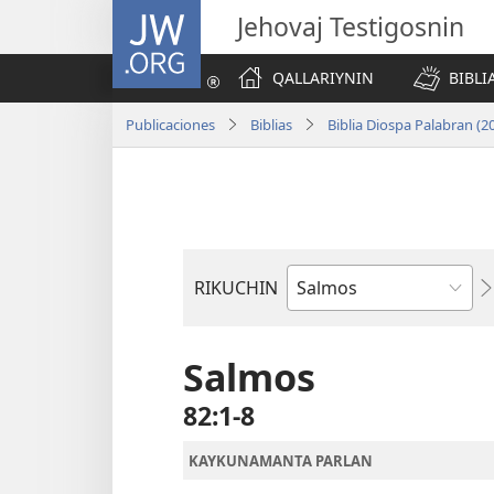
JW.ORG
Jehovaj Testigosnin
QALLARIYNIN
BIBLI
Publicaciones
Biblias
Biblia Diospa Palabran (2
RIKUCHIN
Bibliamanta
libro
Salmos
82:1-8
KAYKUNAMANTA PARLAN