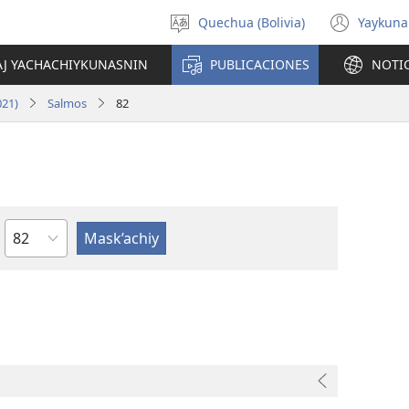
Quechua (Bolivia)
Yaykuna
Select
(ope
language
new
AJ YACHACHIYKUNASNIN
PUBLICACIONES
NOTI
wind
021)
Salmos
82
Capítulo