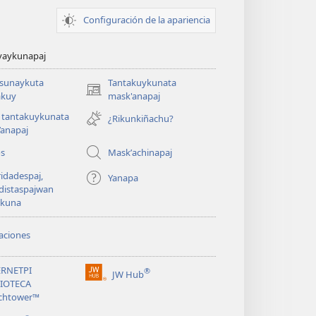
Configuración de la apariencia
yaykunapaj
asunaykuta
Tantakuykunata
(opens
kuy
mask'anapaj
new
 tantakuykunata
¿Rikunkiñachu?
window)
’anapaj
os
Maskʼachinapaj
idadespaj,
Yanapa
distaspajwan
ykuna
aciones
ERNETPI
®
JW Hub
(opens
LIOTECA
new
chtower™
window)