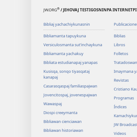
®
JW.ORG
/ JEHOVAJ TESTIGOSNINPA INTERNETP
Bibliaj yachachiykunasnin
Publicacione
Bibliamanta tapuykuna
Biblias
Versiculosmanta sutʼinchaykuna
Libros
Bibliamanta yachakuy
Folletos
Bibliata estudianapaj yanapas
Tratadoswan
Kusisqa, sonqo tiyasqataj
Imaymana y
kanapaj
Revistas
Casarasqaspaj familiaspajwan
Cristiano Ka
Jovencitospaj, jovenespajwan
Programas
Wawaspaj
Índices
Diospi creeymanta
Kamachiyku
Bibliawan cienciawan
JW Broadcas
Bibliawan historiawan
Videos