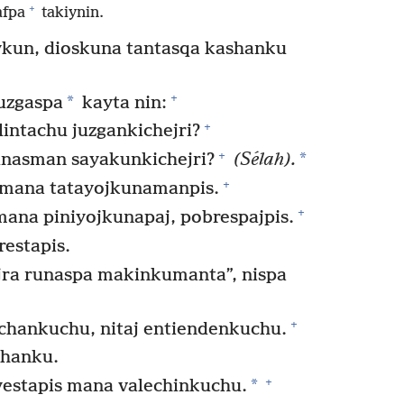
+
afpa
takiynin.
ykun, dioskuna tantasqa kashanku
+
*
uzgaspa
kayta nin:
+
intachu juzgankichejri?
+
*
unasman sayakunkichejri?
(Sélah).
+
mana tatayojkunamanpis.
+
mana piniyojkunapaj, pobrespajpis.
estapis.
jra runaspa makinkumanta”, nispa
+
hankuchu, nitaj entiendenkuchu.
shanku.
+
*
eyestapis mana valechinkuchu.