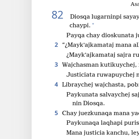
As
82
Diosqa lugarninpi saya
+
chaypi.
Payqa chay dioskunata j
2
“¿Maykʼajkamataj mana all
¿Maykʼajkamataj sajra r
3
Wajchasman kutikuychej, 
Justiciata ruwapuychej 
4
Libraychej wajchasta, pobr
Paykunata salvaychej sa
nin Diosqa.
5
Chay juezkunaqa mana yac
Paykunaqa laqhapi puri
Mana justicia kanchu, l