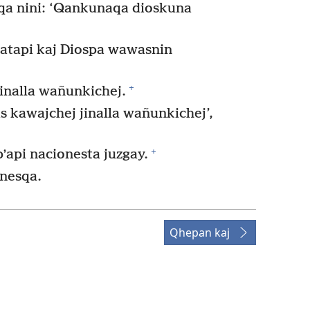
oqa nini: ‘Qankunaqa dioskuna
atapi kaj Diospa wawasnin
+
inalla wañunkichej.
kawajchej jinalla wañunkichej’,
+
pʼapi nacionesta juzgay.
nesqa.
Qhepan kaj