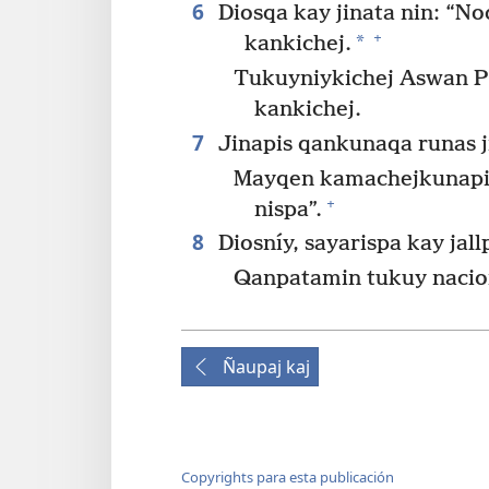
6
Diosqa kay jinata nin: “N
+
*
kankichej.
Tukuyniykichej Aswan P
kankichej.
7
Jinapis qankunaqa runas j
Mayqen kamachejkunapis 
+
nispa”.
8
Diosníy, sayarispa kay jall
Qanpatamin tukuy nacio
Ñaupaj kaj
Copyrights para esta publicación