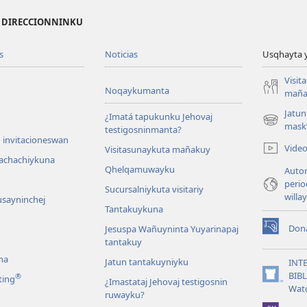
I DIRECCIONNINKU
s
Noticias
Usqhayta 
Visit
Noqaykumanta
maña
Jatun
¿Imatá tapukunku Jehovaj
(opens
mask
testigosninmanta?
new
 invitacioneswan
Vide
Visitasunaykuta mañakuy
window)
achachiykuna
Qhelqamuwayku
Autor
perio
Sucursalniykuta visitariy
willa
usayninchej
Tantakuykuna
Don
Jesuspa Wañuyninta Yuyarinapaj
(opens
tantakuy
new
na
window)
Jatun tantakuyniyku
INT
BIB
®
ting
¿Imastataj Jehovaj testigosnin
(opens
Wat
ruwayku?
new