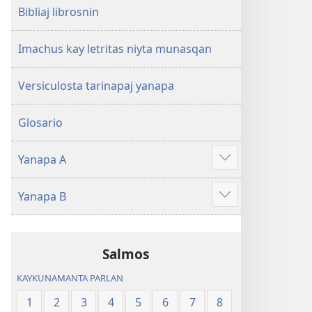
Bibliaj librosnin
Imachus kay letritas niyta munasqan
Versiculosta tarinapaj yanapa
Glosario
Yanapa A
Show
more
Yanapa B
Show
more
Salmos
KAYKUNAMANTA PARLAN
1
2
3
4
5
6
7
8