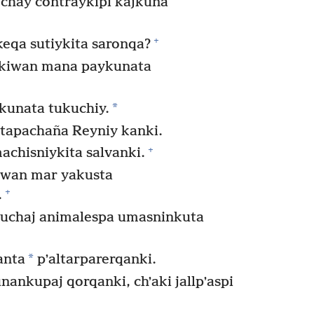
 chay contraykipi kajkuna
+
eqa sutiykita saronqa?
ykiwan mana paykunata
*
kunata tukuchiy.
tapachaña Reyniy kanki.
+
achisniykita salvanki.
iwan mar yakusta
+
.
uchaj animalespa umasninkuta
*
nta
pʼaltarparerqanki.
nkupaj qorqanki, chʼaki jallpʼaspi