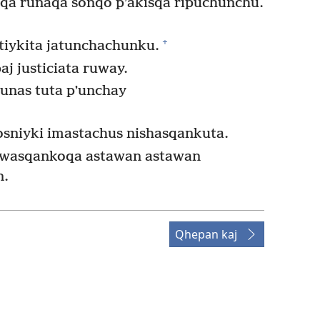
a runaqa sonqo pʼakisqa ripuchunchu.
+
tiykita jatunchachunku.
j justiciata ruway.
unas tuta pʼunchay
sniyki imastachus nishasqankuta.
jwasqankoqa astawan astawan
n.
Qhepan kaj