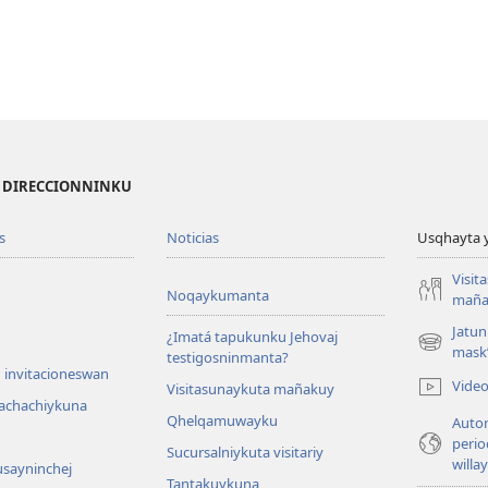
I DIRECCIONNINKU
s
Noticias
Usqhayta 
Visit
Noqaykumanta
maña
Jatun
¿Imatá tapukunku Jehovaj
(opens
mask
testigosninmanta?
new
 invitacioneswan
Vide
Visitasunaykuta mañakuy
window)
achachiykuna
Qhelqamuwayku
Autor
perio
Sucursalniykuta visitariy
willa
usayninchej
Tantakuykuna