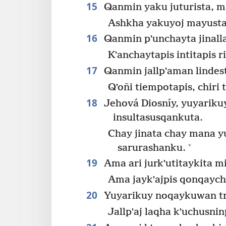
15
Qanmin yaku juturista, m
Ashkha yakuyoj mayustap
16
Qanmin pʼunchayta jinalla
Kʼanchaytapis intitapis 
17
Qanmin jallpʼaman lindes
Qʼoñi tiempotapis, chiri
18
Jehová Diosníy, yuyariku
insultasusqankuta.
Chay jinata chay mana y
+
sarurashanku.
19
Ama ari jurkʼutitaykita 
Ama jaykʼajpis qonqaych
20
Yuyarikuy noqaykuwan tr
Jallpʼaj laqha kʼuchusni