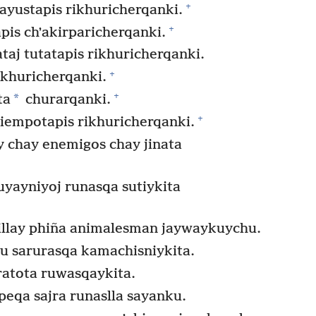
+
ayustapis rikhuricherqanki.
+
is chʼakirparicherqanki.
taj tutatapis rikhuricherqanki.
+
rikhuricherqanki.
+
*
ta
churarqanki.
+
 tiempotapis rikhuricherqanki.
y chay enemigos chay jinata
uyayniyoj runasqa sutiykita
millay phiña animalesman jaywaykuychu.
u sarurasqa kamachisniykita.
atota ruwasqaykita.
npeqa sajra runaslla sayanku.