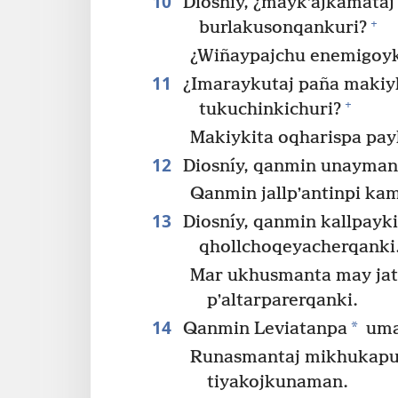
10
Diosníy, ¿maykʼajkamataj
+
burlakusonqankuri?
¿Wiñaypajchu enemigoyk
11
¿Imaraykutaj paña maki
+
tukuchinkichuri?
Makiykita oqharispa pay
12
Diosníy, qanmin unayman
Qanmin jallpʼantinpi kam
13
Diosníy, qanmin kallpayk
qhollchoqeyacherqanki
Mar ukhusmanta may jat
pʼaltarparerqanki.
14
*
Qanmin Leviatanpa
uma
Runasmantaj mikhukapuna
tiyakojkunaman.