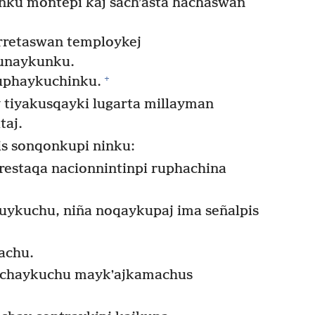
nku montepi kaj sachʼasta hachaswan
retaswan temploykej
unaykunku.
+
uphaykuchinku.
y tiyakusqayki lugarta millayman
taj.
s sonqonkupi ninku:
restaqa nacionnintinpi ruphachina
uykuchu, niña noqaykupaj ima señalpis
achu.
achaykuchu maykʼajkamachus