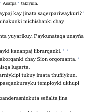
+
*
Asafpa
takiynin.
+
ñaypaj kay jinata saqerpariwaykuri?
phiñakunki michishanki chay
nta yuyarikuy. Paykunataqa unayña
+
*
ayki kananpaj librarqanki.
+
yakorqanki chay Sion orqomanta.
+
sqa lugarta.
+
rniykipi tukuy imata thuñiykun.
ipasqankurayku temployki ukhupi
anderasninkuta señalta jina