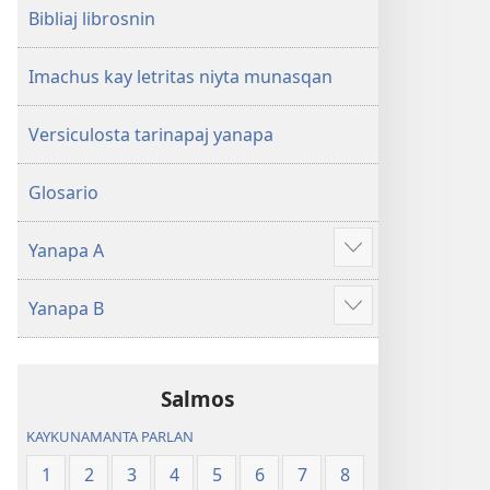
Bibliaj librosnin
Imachus kay letritas niyta munasqan
Versiculosta tarinapaj yanapa
Glosario
Yanapa A
Show
more
Yanapa B
Show
more
Salmos
KAYKUNAMANTA PARLAN
1
2
3
4
5
6
7
8