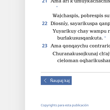
21
Ama ari kʼumuykachachisq
+
Wajchaspis, pobrespis su
22
Diosníy, sayarikuspa qanpa
Yuyarikuy chay wampu r
+
burlakususqankuta.
23
Ama qonqaychu contrario
Churanakusojkunaj chʼa
cieloman oqharikusha
Ñaupaj kaj
Copyrights para esta publicación