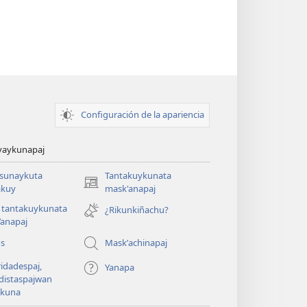
Configuración de la apariencia
yaykunapaj
asunaykuta
Tantakuykunata
(opens
kuy
mask'anapaj
new
 tantakuykunata
¿Rikunkiñachu?
window)
’anapaj
os
Maskʼachinapaj
idadespaj,
Yanapa
distaspajwan
ykuna