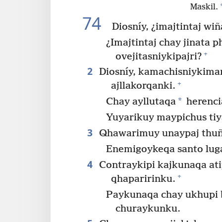
Maskil.
74
Diosníy, ¿imajtintaj wi
¿Imajtintaj chay jinata 
+
ovejitasniykipajri?
2
Diosníy, kamachisniykima
+
ajllakorqanki.
*
Chay ayllutaqa
herenci
Yuyarikuy maypichus ti
3
Qhawarimuy unaypaj thuñi
Enemigoykeqa santo luga
4
Contraykipi kajkunaqa at
+
qhaparirinku.
Paykunaqa chay ukhupi b
churaykunku.