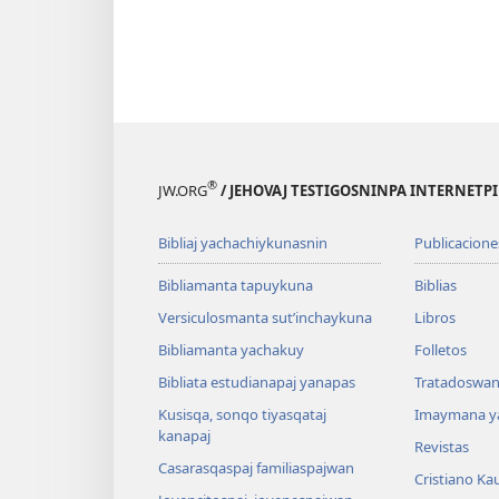
®
JW.ORG
/ JEHOVAJ TESTIGOSNINPA INTERNETP
Bibliaj yachachiykunasnin
Publicacione
Bibliamanta tapuykuna
Biblias
Versiculosmanta sutʼinchaykuna
Libros
Bibliamanta yachakuy
Folletos
Bibliata estudianapaj yanapas
Tratadoswan
Kusisqa, sonqo tiyasqataj
Imaymana y
kanapaj
Revistas
Casarasqaspaj familiaspajwan
Cristiano Ka