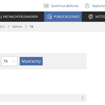
Quechua (Bolivia)
Yaykuna
Select
(ope
language
new
AJ YACHACHIYKUNASNIN
PUBLICACIONES
NOTI
wind
021)
Salmos
74
Capítulo