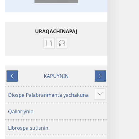
URAQACHINAPAJ
Publicacionta
Grabasqata
uraqachinapaj
uraqachinapaj
Biblia
Biblia
Diospa
Diospa
KAPUYNIN
Palabran
Palabran
Ñaupaj
Qhepan
kaj
kaj
Diospa Palabranmanta yachakuna
Show
more
Qallariynin
Librospa sutisnin