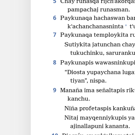
5
Chay runasqa rijchʼakorqa
pampachaj runasman.
6
Paykunaqa hachaswan bar
+
kʼachanchanasninta
tʼ
7
Paykunaqa temploykita r
Sutiykita jatunchan cha
tukuchinku, saruranku
8
Paykunapis wawasninkupi
“Diosta yupaychana luga
tiyan”, nispa.
9
Manaña ima señaltapis rik
kanchu.
Niña profetaspis kankuñ
Nitaj mayqenniykupis y
ajinallapuni kananta.