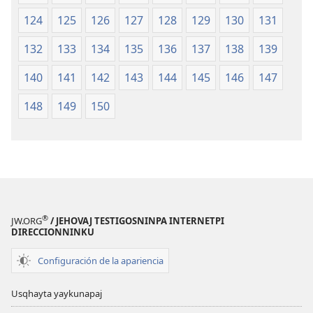
124
125
126
127
128
129
130
131
132
133
134
135
136
137
138
139
140
141
142
143
144
145
146
147
148
149
150
®
JW.ORG
/ JEHOVAJ TESTIGOSNINPA INTERNETPI
DIRECCIONNINKU
Configuración de la apariencia
Usqhayta yaykunapaj