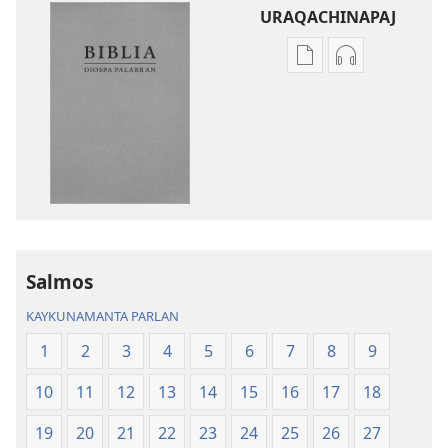
URAQACHINAPAJ
Publicacionta
Grabasqata
uraqachinapaj
uraqachinapa
Biblia
Biblia
Diospa
Diospa
Palabran
Palabran
Salmos
KAYKUNAMANTA PARLAN
1
2
3
4
5
6
7
8
9
10
11
12
13
14
15
16
17
18
19
20
21
22
23
24
25
26
27