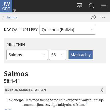
JW.ORG
Yaykunapaj
(opens
Change
JW.ORG
AJ
new
site
nisqapi
KI
Salmos
window)
language
maskʼachi
KAY QALLUPI LEEY
RIKUCHIN
Capítulo
Bibliamanta
libro
Salmos
58:1-11
KAYKUNAMANTA PARLAN
Takichejpaj. Kaytaqa takina “Ama chinkarparichiwaychu” nisqa
*
tonoman jina. Davidpa takiynin. Miktam.