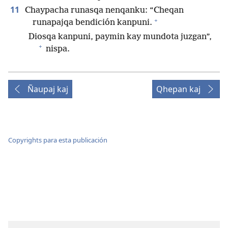
11
Chaypacha runasqa nenqanku: “Cheqan
+
runapajqa bendición kanpuni.
Diosqa kanpuni, paymin kay mundota juzgan”,
+
nispa.
Ñaupaj kaj
Qhepan kaj
Copyrights para esta publicación