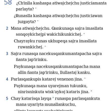
58
¿Chʼinlla kashaspa atiwajchejchu justiciamanta
+
parlayta?
¿Runaslla kashaspa atiwajchejchu justiciawan
+
juzgayta?
2
Mana atiwajchejchu. Qankunaqa sajra imasllata
+
sonqoykichejpi wakichikunkichej.
Chayrayku runas ukhupeqa sajra imasllata
+
ruwankichej.
3
Sajra runasqa nacekusqankumantapacha sajra
ñanta japʼirinku.
Paykunaqa nacekusqankumantapacha mana
allin ñanta japʼirinku, llullastaj kanku.
+
4
Parlasqankupis katarej venenon jina.
Paykunaqa mana uyarejman tukunku,
*
ninrisninkuta wiskʼaykoj kataris jina.
5
*
Chay katarisqa layqa
runaspa parlasqankuta
mana uyariyta munallankuchu,