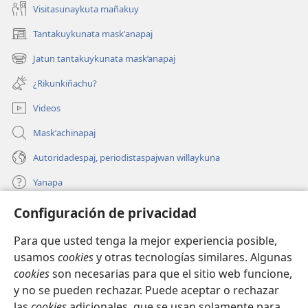
Visitasunaykuta mañakuy
Tantakuykunata mask'anapaj
(opens
new
Jatun tantakuykunata mask’anapaj
(opens
window)
new
¿Rikunkiñachu?
window)
Videos
Maskʼachinapaj
Autoridadespaj, periodistaspajwan willaykuna
Yanapa
Configuración de privacidad
Donaciones
(opens
new
Para que usted tenga la mejor experiencia posible,
window)
INTERNETPI BIBLIOTECA Watchtower™
usamos
cookies
y otras tecnologías similares. Algunas
(opens
cookies
son necesarias para que el sitio web funcione,
new
®
JW Hub
window)
y no se pueden rechazar. Puede aceptar o rechazar
(opens
new
las
cookies
adicionales, que se usan solamente para