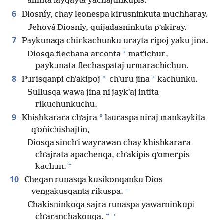
allinta layqayta yachajtinkupis.
6
Diosníy, chay leonespa kirusninkuta muchharay.
Jehová Diosníy, quijadasninkuta pʼakiray.
7
Paykunaqa chinkachunku urayta ripoj yaku jina.
*
Diosqa flechana arconta
matʼichun,
paykunata flechaspataj urmarachichun.
8
*
*
Purisqanpi chʼakipoj
chʼuru jina
kachunku.
Sullusqa wawa jina ni jaykʼaj intita
rikuchunkuchu.
9
*
Khishkarara chʼajra
lauraspa niraj mankaykita
qʼoñichishajtin,
Diosqa sinchʼi wayrawan chay khishkarara
chʼajrata apachenqa, chʼakipis qʼomerpis
+
kachun.
10
Cheqan runasqa kusikonqanku Dios
+
vengakusqanta rikuspa.
Chakisninkoqa sajra runaspa yawarninkupi
+
*
chʼaranchakonqa.