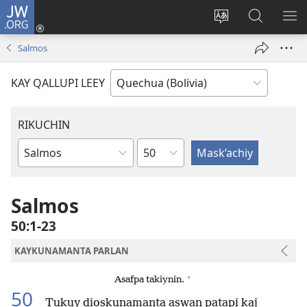
JW.ORG
Yaykunapaj
(opens
Change
JW.ORG
AJ
new
site
nisqapi
KI
Salmos
window)
language
maskʼachi
KAY QALLUPI LEEY
RIKUCHIN
Capítulo
Bibliamanta
libro
Salmos
50:1-23
KAYKUNAMANTA PARLAN
+
Asafpa takiynin.
50
Tukuy dioskunamanta aswan patapi kaj