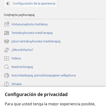
Configuración de la apariencia
Usqhayta yaykunapaj
Visitasunaykuta mañakuy
Tantakuykunata mask'anapaj
(opens
new
Jatun tantakuykunata mask’anapaj
(opens
window)
new
¿Rikunkiñachu?
window)
Videos
Maskʼachinapaj
Autoridadespaj, periodistaspajwan willaykuna
Yanapa
Configuración de privacidad
Donaciones
(opens
new
Para que usted tenga la mejor experiencia posible,