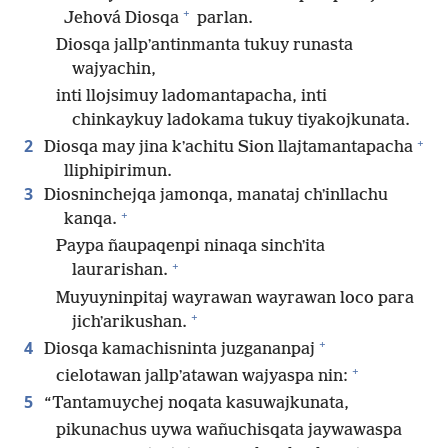
+
Jehová Diosqa
parlan.
Diosqa jallpʼantinmanta tukuy runasta
wajyachin,
inti llojsimuy ladomantapacha, inti
chinkaykuy ladokama tukuy tiyakojkunata.
+
2
Diosqa may jina kʼachitu Sion llajtamantapacha
lliphipirimun.
3
Diosninchejqa jamonqa, manataj chʼinllachu
+
kanqa.
Paypa ñaupaqenpi ninaqa sinchʼita
+
laurarishan.
Muyuyninpitaj wayrawan wayrawan loco para
+
jichʼarikushan.
+
4
Diosqa kamachisninta juzgananpaj
+
cielotawan jallpʼatawan wajyaspa nin:
5
“Tantamuychej noqata kasuwajkunata,
pikunachus uywa wañuchisqata jaywawaspa