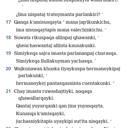
“¿Ima nispataj kamachisqasniyta willarankiri?
+
+
¿Ima nispataj tratoymanta parlankiri?
17
*
Qanqa kʼamisusqayta
mana japʼikunkichu,
+
ima nisusqaytapis mana valechinkichu.
+
18
Suwata rikuspaqa allinpaj qhawanki,
qhenchaswantaj allinta kausakunki.
19
Simiykeqa sajra imasta parlananpaj churasqa.
+
Simiykeqa llullakuyman yachasqa.
20
Wajkunawan khuska tiyaykuspa hermanoykipaj
+
parlakunki,
*
hermanoykej pantasqasninta cuentakunki.
21
Chay imasta ruwashajtiyki, noqaqa
qhawallarqayki.
Qantaj yuyarqanki qan jina yuyasqayta.
Kunanqa kʼamisqayki,
+
juchasniykitapis uyaykipi sutʼita nisqayki.