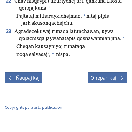
22
Chay nisqaypi tʼukuriychej ari, qankuna Diosta
+
qonqajkuna.
*
Pajtataj mitharaykichejman,
nitaj pipis
jarkʼakusonqachejchu.
23
Agradecekuwaj runaqa jatunchawan, uywa
+
qʼolachisqa jaywanatapis qoshawanman jina.
Cheqan kausayniyoj runataqa
+
noqa salvasaj”,
nispa.
Ñaupaj kaj
Qhepan kaj
Copyrights para esta publicación