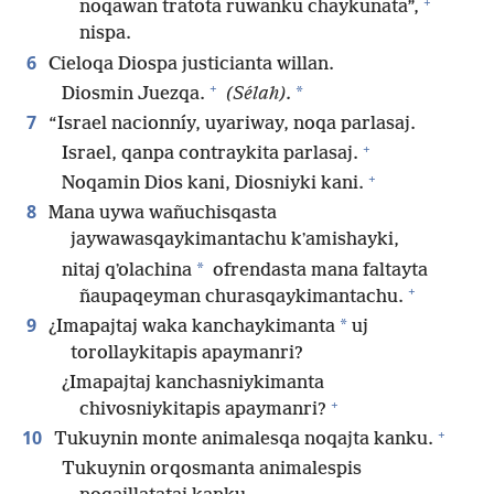
+
noqawan tratota ruwanku chaykunata”,
nispa.
6
Cieloqa Diospa justicianta willan.
+
*
Diosmin Juezqa.
(Sélah).
7
“Israel nacionníy, uyariway, noqa parlasaj.
+
Israel, qanpa contraykita parlasaj.
+
Noqamin Dios kani, Diosniyki kani.
8
Mana uywa wañuchisqasta
jaywawasqaykimantachu kʼamishayki,
*
nitaj qʼolachina
ofrendasta mana faltayta
+
ñaupaqeyman churasqaykimantachu.
9
*
¿Imapajtaj waka kanchaykimanta
uj
torollaykitapis apaymanri?
¿Imapajtaj kanchasniykimanta
+
chivosniykitapis apaymanri?
+
10
Tukuynin monte animalesqa noqajta kanku.
Tukuynin orqosmanta animalespis