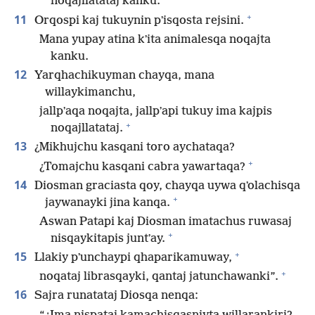
noqajllatataj kanku.
+
11
Orqospi kaj tukuynin pʼisqosta rejsini.
Mana yupay atina kʼita animalesqa noqajta
kanku.
12
Yarqhachikuyman chayqa, mana
willaykimanchu,
jallpʼaqa noqajta, jallpʼapi tukuy ima kajpis
+
noqajllatataj.
13
¿Mikhujchu kasqani toro aychataqa?
+
¿Tomajchu kasqani cabra yawartaqa?
14
Diosman graciasta qoy, chayqa uywa qʼolachisqa
+
jaywanayki jina kanqa.
Aswan Patapi kaj Diosman imatachus ruwasaj
+
nisqaykitapis juntʼay.
+
15
Llakiy pʼunchaypi qhaparikamuway,
+
noqataj librasqayki, qantaj jatunchawanki”.
16
Sajra runatataj Diosqa nenqa: