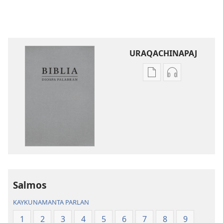
URAQACHINAPAJ
Publicacionta
Grabasqata
uraqachinapaj
uraqachinapa
Biblia
Biblia
Diospa
Diospa
Palabran
Palabran
Salmos
KAYKUNAMANTA PARLAN
1
2
3
4
5
6
7
8
9