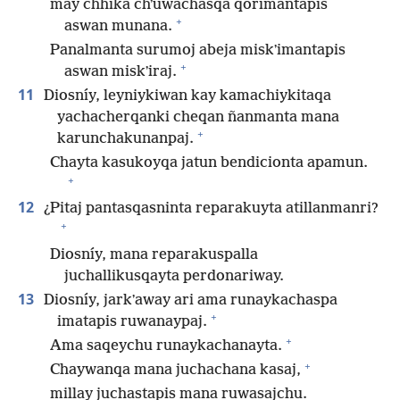
may chhika chʼuwachasqa qorimantapis
+
aswan munana.
Panalmanta surumoj abeja miskʼimantapis
+
aswan miskʼiraj.
11
Diosníy, leyniykiwan kay kamachiykitaqa
yachacherqanki cheqan ñanmanta mana
+
karunchakunanpaj.
Chayta kasukoyqa jatun bendicionta apamun.
+
12
¿Pitaj pantasqasninta reparakuyta atillanmanri?
+
Diosníy, mana reparakuspalla
juchallikusqayta perdonariway.
13
Diosníy, jarkʼaway ari ama runaykachaspa
+
imatapis ruwanaypaj.
+
Ama saqeychu runaykachanayta.
+
Chaywanqa mana juchachana kasaj,
millay juchastapis mana ruwasajchu.