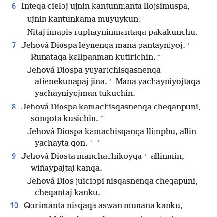
6
Inteqa cieloj ujnin kantunmanta llojsimuspa,
+
ujnin kantunkama muyuykun.
Nitaj imapis ruphayninmantaqa pakakunchu.
+
7
Jehová Diospa leynenqa mana pantayniyoj.
+
Runataqa kallpanman kutirichin.
Jehová Diospa yuyarichisqasnenqa
+
atienekunapaj jina.
Mana yachayniyojtaqa
+
yachayniyojman tukuchin.
8
Jehová Diospa kamachisqasnenqa cheqanpuni,
+
sonqota kusichin.
Jehová Diospa kamachisqanqa llimphu, allin
+
*
yachayta qon.
+
9
Jehová Diosta manchachikoyqa
allinmin,
wiñaypajtaj kanqa.
Jehová Dios juiciopi nisqasnenqa cheqapuni,
+
cheqantaj kanku.
10
Qorimanta nisqaqa aswan munana kanku,