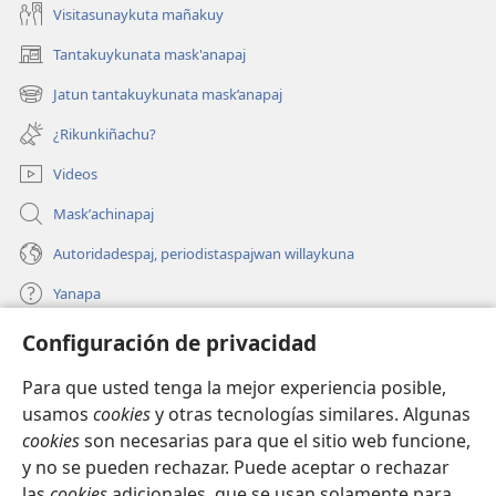
Visitasunaykuta mañakuy
Tantakuykunata mask'anapaj
(opens
new
Jatun tantakuykunata mask’anapaj
(opens
window)
new
¿Rikunkiñachu?
window)
Videos
Maskʼachinapaj
Autoridadespaj, periodistaspajwan willaykuna
Yanapa
Configuración de privacidad
Donaciones
(opens
new
Para que usted tenga la mejor experiencia posible,
window)
INTERNETPI BIBLIOTECA Watchtower™
usamos
cookies
y otras tecnologías similares. Algunas
(opens
cookies
son necesarias para que el sitio web funcione,
new
®
JW Hub
window)
y no se pueden rechazar. Puede aceptar o rechazar
(opens
new
las
cookies
adicionales, que se usan solamente para