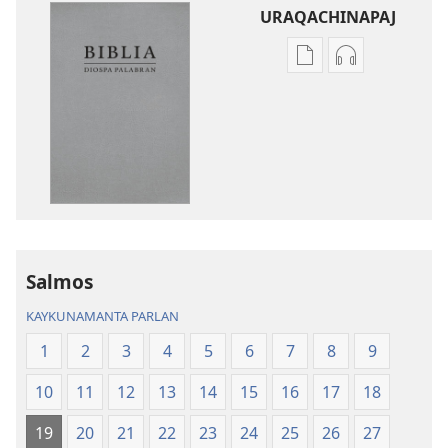
URAQACHINAPAJ
Publicacionta
Grabasqata
uraqachinapaj
uraqachinapa
Biblia
Biblia
Diospa
Diospa
Palabran
Palabran
Salmos
KAYKUNAMANTA PARLAN
1
2
3
4
5
6
7
8
9
10
11
12
13
14
15
16
17
18
19
20
21
22
23
24
25
26
27