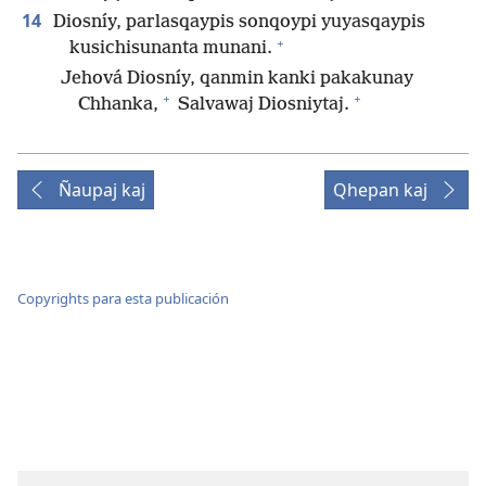
14
Diosníy, parlasqaypis sonqoypi yuyasqaypis
+
kusichisunanta munani.
Jehová Diosníy, qanmin kanki pakakunay
+
+
Chhanka,
Salvawaj Diosniytaj.
Ñaupaj kaj
Qhepan kaj
Copyrights para esta publicación