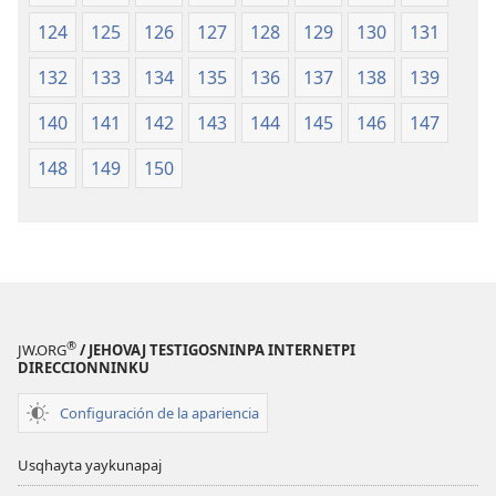
124
125
126
127
128
129
130
131
132
133
134
135
136
137
138
139
140
141
142
143
144
145
146
147
148
149
150
®
JW.ORG
/ JEHOVAJ TESTIGOSNINPA INTERNETPI
DIRECCIONNINKU
Configuración de la apariencia
Usqhayta yaykunapaj