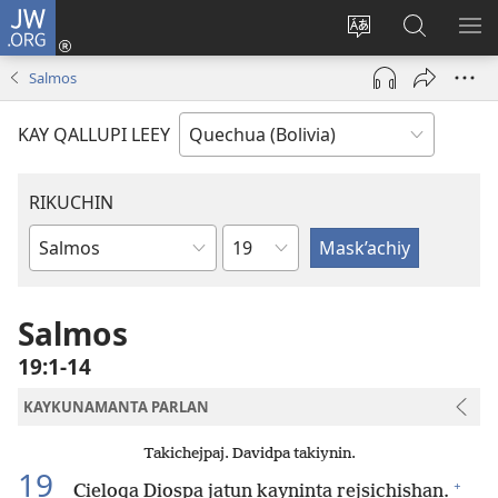
JW.ORG
Yaykunapaj
(opens
Change
JW.ORG
AJ
new
site
nisqapi
KI
Salmos
window)
language
maskʼachi
KAY QALLUPI LEEY
RIKUCHIN
Capítulo
Bibliamanta
libro
Salmos
19:1-14
KAYKUNAMANTA PARLAN
Takichejpaj. Davidpa takiynin.
19
+
Cieloqa Diospa jatun kayninta rejsichishan.