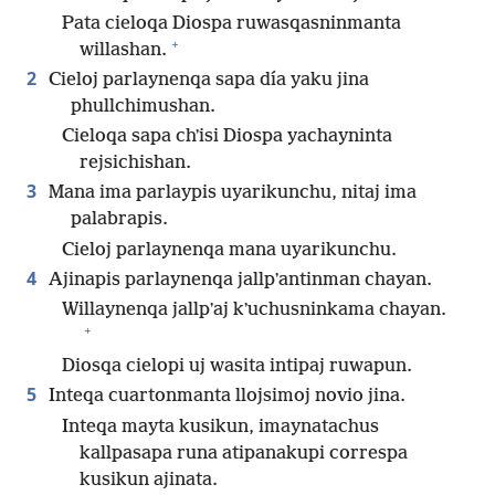
Pata cieloqa Diospa ruwasqasninmanta
+
willashan.
2
Cieloj parlaynenqa sapa día yaku jina
phullchimushan.
Cieloqa sapa chʼisi Diospa yachayninta
rejsichishan.
3
Mana ima parlaypis uyarikunchu, nitaj ima
palabrapis.
Cieloj parlaynenqa mana uyarikunchu.
4
Ajinapis parlaynenqa jallpʼantinman chayan.
Willaynenqa jallpʼaj kʼuchusninkama chayan.
+
Diosqa cielopi uj wasita intipaj ruwapun.
5
Inteqa cuartonmanta llojsimoj novio jina.
Inteqa mayta kusikun, imaynatachus
kallpasapa runa atipanakupi correspa
kusikun ajinata.