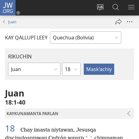
JW.ORG
Yaykunapaj
(opens
Change
JW.ORG
AJ
new
site
nisqapi
KI
Juan
window)
language
maskʼachi
KAY QALLUPI LEEY
RIKUCHIN
Capítulo
Bibliamanta
libro
Juan
18:1-40
KAYKUNAMANTA PARLAN
18
Chay imasta niytawan, Jesusqa
+
*
discipulosninwan Cedrón wayqʼo
chimpaman