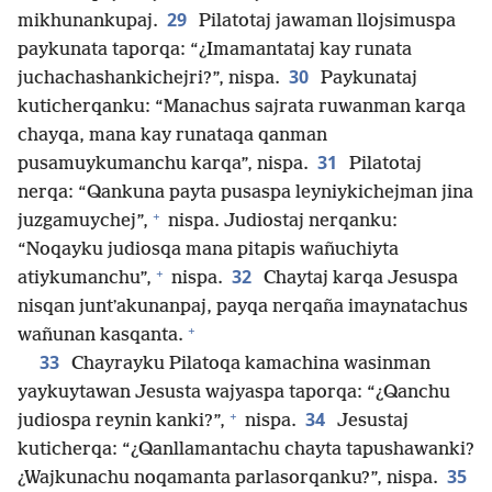
29
mikhunankupaj.
Pilatotaj jawaman llojsimuspa
paykunata taporqa: “¿Imamantataj kay runata
30
juchachashankichejri?”, nispa.
Paykunataj
kuticherqanku: “Manachus sajrata ruwanman karqa
chayqa, mana kay runataqa qanman
31
pusamuykumanchu karqa”, nispa.
Pilatotaj
nerqa: “Qankuna payta pusaspa leyniykichejman jina
+
juzgamuychej”,
nispa. Judiostaj nerqanku:
“Noqayku judiosqa mana pitapis wañuchiyta
+
32
atiykumanchu”,
nispa.
Chaytaj karqa Jesuspa
nisqan juntʼakunanpaj, payqa nerqaña imaynatachus
+
wañunan kasqanta.
33
Chayrayku Pilatoqa kamachina wasinman
yaykuytawan Jesusta wajyaspa taporqa: “¿Qanchu
+
34
judiospa reynin kanki?”,
nispa.
Jesustaj
kuticherqa: “¿Qanllamantachu chayta tapushawanki?
35
¿Wajkunachu noqamanta parlasorqanku?”, nispa.