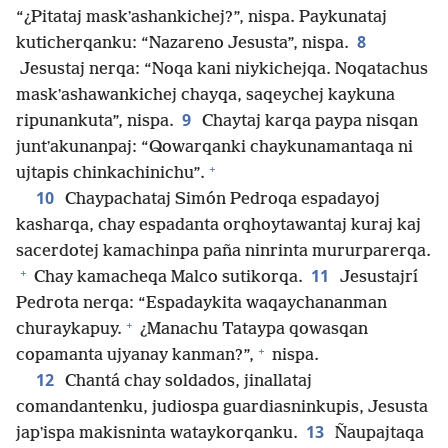
“¿Pitataj maskʼashankichej?”, nispa. Paykunataj
8
kuticherqanku: “Nazareno Jesusta”, nispa.
Jesustaj nerqa: “Noqa kani niykichejqa. Noqatachus
maskʼashawankichej chayqa, saqeychej kaykuna
9
ripunankuta”, nispa.
Chaytaj karqa paypa nisqan
juntʼakunanpaj: “Qowarqanki chaykunamantaqa ni
+
ujtapis chinkachinichu”.
10
Chaypachataj Simón Pedroqa espadayoj
kasharqa, chay espadanta orqhoytawantaj kuraj kaj
sacerdotej kamachinpa paña ninrinta mururparerqa.
+
11
Chay kamacheqa Malco sutikorqa.
Jesustajrí
Pedrota nerqa: “Espadaykita waqaychananman
+
churaykapuy.
¿Manachu Tataypa qowasqan
+
copamanta ujyanay kanman?”,
nispa.
12
Chantá chay soldados, jinallataj
comandantenku, judiospa guardiasninkupis, Jesusta
13
japʼispa makisninta wataykorqanku.
Ñaupajtaqa