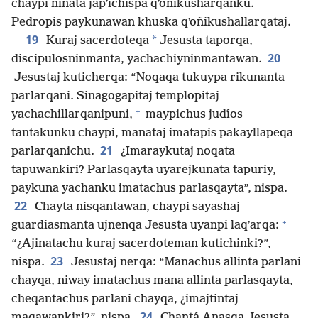
chaypi ninata japʼichispa qʼoñikusharqanku.
Pedropis paykunawan khuska qʼoñikushallarqataj.
19
*
Kuraj sacerdoteqa
Jesusta taporqa,
20
discipulosninmanta, yachachiyninmantawan.
Jesustaj kuticherqa: “Noqaqa tukuypa rikunanta
parlarqani. Sinagogapitaj templopitaj
+
yachachillarqanipuni,
maypichus judíos
tantakunku chaypi, manataj imatapis pakayllapeqa
21
parlarqanichu.
¿Imaraykutaj noqata
tapuwankiri? Parlasqayta uyarejkunata tapuriy,
paykuna yachanku imatachus parlasqayta”, nispa.
22
Chayta nisqantawan, chaypi sayashaj
+
guardiasmanta ujnenqa Jesusta uyanpi laqʼarqa:
“¿Ajinatachu kuraj sacerdoteman kutichinki?”,
23
nispa.
Jesustaj nerqa: “Manachus allinta parlani
chayqa, niway imatachus mana allinta parlasqayta,
cheqantachus parlani chayqa, ¿imajtintaj
24
maqawankiri?”, nispa.
Chantá Anasqa Jesusta