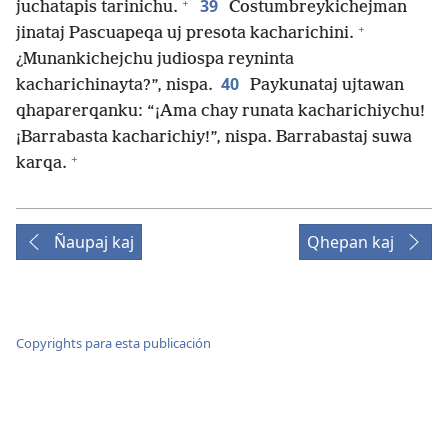
+
39
juchatapis tarinichu.
Costumbreykichejman
+
jinataj Pascuapeqa uj presota kacharichini.
¿Munankichejchu judiospa reyninta
40
kacharichinayta?”, nispa.
Paykunataj ujtawan
qhaparerqanku: “¡Ama chay runata kacharichiychu!
¡Barrabasta kacharichiy!”, nispa. Barrabastaj suwa
+
karqa.
Ñaupaj kaj
Qhepan kaj
Copyrights para esta publicación