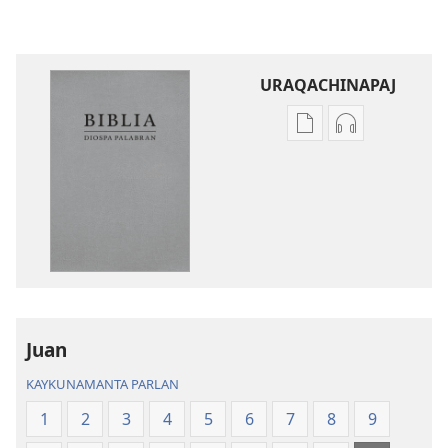
URAQACHINAPAJ
Publicacionta
Grabasqata
uraqachinapaj
uraqachinapa
Biblia
Biblia
Diospa
Diospa
Palabran
Palabran
Juan
KAYKUNAMANTA PARLAN
1
2
3
4
5
6
7
8
9