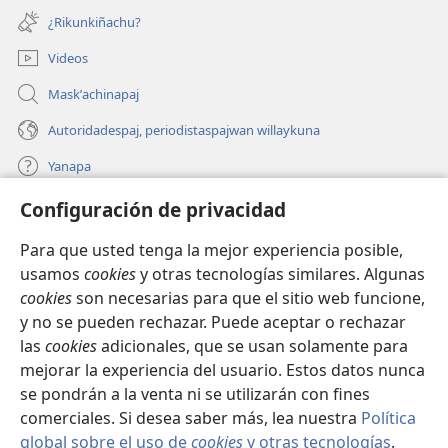
new
¿Rikunkiñachu?
window)
Videos
Maskʼachinapaj
Autoridadespaj, periodistaspajwan willaykuna
Yanapa
Configuración de privacidad
Donaciones
(opens
new
Para que usted tenga la mejor experiencia posible,
window)
INTERNETPI BIBLIOTECA Watchtower™
usamos
cookies
y otras tecnologías similares. Algunas
(opens
cookies
son necesarias para que el sitio web funcione,
new
®
JW Hub
window)
y no se pueden rechazar. Puede aceptar o rechazar
(opens
las
cookies
adicionales, que se usan solamente para
new
®
JW Library
window)
mejorar la experiencia del usuario. Estos datos nunca
se pondrán a la venta ni se utilizarán con fines
comerciales. Si desea saber más, lea nuestra
Política
global sobre el uso de
cookies
y otras tecnologías
.