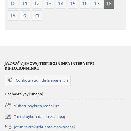
10
11
12
13
14
15
16
17
18
19
20
21
®
JW.ORG
/ JEHOVAJ TESTIGOSNINPA INTERNETPI
DIRECCIONNINKU
Configuración de la apariencia
Usqhayta yaykunapaj
Visitasunaykuta mañakuy
Tantakuykunata mask'anapaj
(opens
new
Jatun tantakuykunata mask’anapaj
(opens
window)