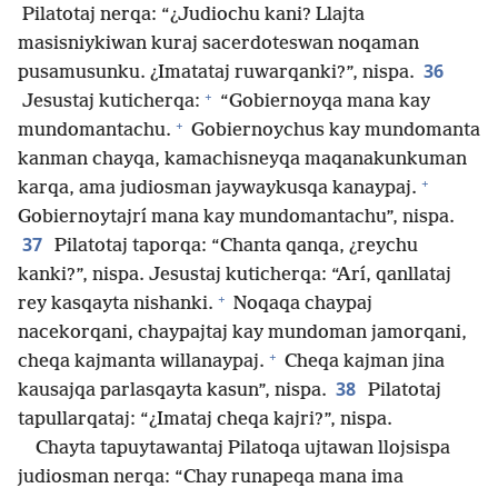
Pilatotaj nerqa: “¿Judiochu kani? Llajta
masisniykiwan kuraj sacerdoteswan noqaman
36
pusamusunku. ¿Imatataj ruwarqanki?”, nispa.
+
Jesustaj kuticherqa:
“Gobiernoyqa mana kay
+
mundomantachu.
Gobiernoychus kay mundomanta
kanman chayqa, kamachisneyqa maqanakunkuman
+
karqa, ama judiosman jaywaykusqa kanaypaj.
Gobiernoytajrí mana kay mundomantachu”, nispa.
37
Pilatotaj taporqa: “Chanta qanqa, ¿reychu
kanki?”, nispa. Jesustaj kuticherqa: “Arí, qanllataj
+
rey kasqayta nishanki.
Noqaqa chaypaj
nacekorqani, chaypajtaj kay mundoman jamorqani,
+
cheqa kajmanta willanaypaj.
Cheqa kajman jina
38
kausajqa parlasqayta kasun”, nispa.
Pilatotaj
tapullarqataj: “¿Imataj cheqa kajri?”, nispa.
Chayta tapuytawantaj Pilatoqa ujtawan llojsispa
judiosman nerqa: “Chay runapeqa mana ima