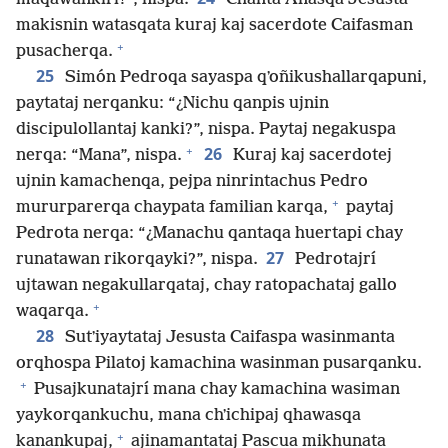
makisnin watasqata kuraj kaj sacerdote Caifasman
+
pusacherqa.
25
Simón Pedroqa sayaspa qʼoñikushallarqapuni,
paytataj nerqanku: “¿Nichu qanpis ujnin
discipulollantaj kanki?”, nispa. Paytaj negakuspa
+
26
nerqa: “Mana”, nispa.
Kuraj kaj sacerdotej
ujnin kamachenqa, pejpa ninrintachus Pedro
+
mururparerqa chaypata familian karqa,
paytaj
Pedrota nerqa: “¿Manachu qantaqa huertapi chay
27
runatawan rikorqayki?”, nispa.
Pedrotajrí
ujtawan negakullarqataj, chay ratopachataj gallo
+
waqarqa.
28
Sutʼiyaytataj Jesusta Caifaspa wasinmanta
orqhospa Pilatoj kamachina wasinman pusarqanku.
+
Pusajkunatajrí mana chay kamachina wasiman
yaykorqankuchu, mana chʼichipaj qhawasqa
+
kanankupaj,
ajinamantataj Pascua mikhunata