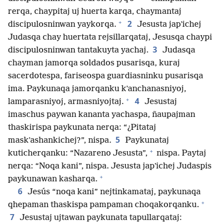
rerqa, chaypitaj uj huerta karqa, chaymantaj
+
2
discipulosninwan yaykorqa.
Jesusta japʼichej
Judasqa chay huertata rejsillarqataj, Jesusqa chaypi
3
discipulosninwan tantakuyta yachaj.
Judasqa
chayman jamorqa soldados pusarisqa, kuraj
sacerdotespa, fariseospa guardiasninku pusarisqa
ima. Paykunaqa jamorqanku kʼanchanasniyoj,
+
4
lamparasniyoj, armasniyojtaj.
Jesustaj
imaschus paywan kananta yachaspa, ñaupajman
thaskirispa paykunata nerqa: “¿Pitataj
5
maskʼashankichej?”, nispa.
Paykunataj
+
kuticherqanku: “Nazareno Jesusta”,
nispa. Paytaj
nerqa: “Noqa kani”, nispa. Jesusta japʼichej Judaspis
+
paykunawan kasharqa.
6
Jesús “noqa kani” nejtinkamataj, paykunaqa
+
qhepaman thaskispa pampaman choqakorqanku.
7
Jesustaj ujtawan paykunata tapullarqataj: