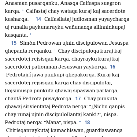
Anasman pusarqanku, Anasqa Caifaspa suegron
+
karqa.
Caifastaj chay wataqa kuraj kaj sacerdote
+
14
kasharqa.
Caifasllataj judiosman yuyaycharqa
uj runalla paykunarayku wañunanqa allinninkupaj
+
kasqanta.
15
Simón Pedrowan ujnin discipulowan Jesuspa
+
qhepanta rerqanku.
Chay discipuloqa kuraj kaj
sacerdotej rejsisqan karqa, chayrayku kuraj kaj
16
sacerdotej pationman Jesuswan yaykorqa.
Pedrotajrí jawa punkupi qhepakorqa. Kuraj kaj
sacerdotej rejsisqan karqa chay discipulotaj,
llojsimuspa punkuta qhawaj sipaswan parlarqa,
17
chantá Pedrota pusaykorqa.
Chay punkuta
qhawaj sirvientataj Pedrota nerqa: “¿Nichu qanpis
chay runaj ujnin discipulollantaj kanki?”, nispa.
+
18
Pedrotaj nerqa: “Mana”, nispa.
Chirisqanraykutaj kamachiswan, guardiaswanqa