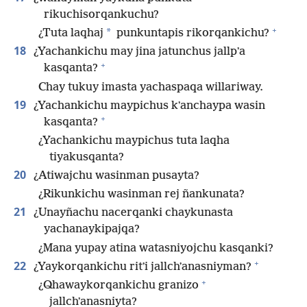
rikuchisorqankuchu?
+
*
¿Tuta laqhaj
punkuntapis rikorqankichu?
18
¿Yachankichu may jina jatunchus jallpʼa
+
kasqanta?
Chay tukuy imasta yachaspaqa willariway.
19
¿Yachankichu maypichus kʼanchaypa wasin
+
kasqanta?
¿Yachankichu maypichus tuta laqha
tiyakusqanta?
20
¿Atiwajchu wasinman pusayta?
¿Rikunkichu wasinman rej ñankunata?
21
¿Unayñachu nacerqanki chaykunasta
yachanaykipajqa?
¿Mana yupay atina watasniyojchu kasqanki?
+
22
¿Yaykorqankichu ritʼi jallchʼanasniyman?
+
¿Qhawaykorqankichu granizo
jallchʼanasniyta?