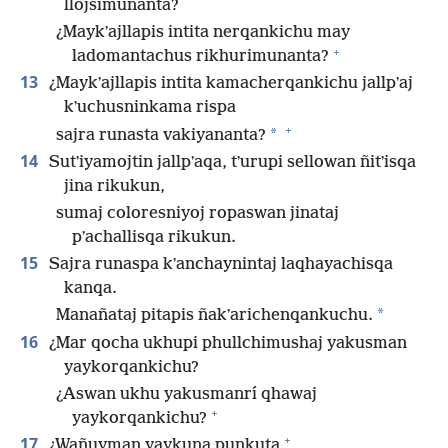
llojsimunanta?
¿Maykʼajllapis intita nerqankichu may
+
ladomantachus rikhurimunanta?
13
¿Maykʼajllapis intita kamacherqankichu jallpʼaj
kʼuchusninkama rispa
+
*
sajra runasta vakiyananta?
14
Sutʼiyamojtin jallpʼaqa, tʼurupi sellowan ñitʼisqa
jina rikukun,
sumaj coloresniyoj ropaswan jinataj
pʼachallisqa rikukun.
15
Sajra runaspa kʼanchaynintaj laqhayachisqa
kanqa.
*
Manañataj pitapis ñakʼarichenqankuchu.
16
¿Mar qocha ukhupi phullchimushaj yakusman
yaykorqankichu?
¿Aswan ukhu yakusmanrí qhawaj
+
yaykorqankichu?
+
17
¿Wañuyman yaykuna punkuta