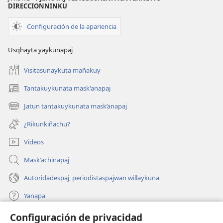
DIRECCIONNINKU
Configuración de la apariencia
Usqhayta yaykunapaj
Visitasunaykuta mañakuy
Tantakuykunata mask'anapaj
(opens
new
Jatun tantakuykunata mask’anapaj
(opens
window)
new
¿Rikunkiñachu?
window)
Videos
Maskʼachinapaj
Autoridadespaj, periodistaspajwan willaykuna
Yanapa
Configuración de privacidad
Donaciones