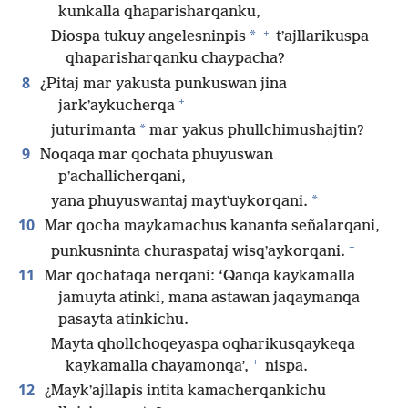
kunkalla qhaparisharqanku,
+
*
Diospa tukuy angelesninpis
tʼajllarikuspa
qhaparisharqanku chaypacha?
8
¿Pitaj mar yakusta punkuswan jina
+
jarkʼaykucherqa
*
juturimanta
mar yakus phullchimushajtin?
9
Noqaqa mar qochata phuyuswan
pʼachallicherqani,
*
yana phuyuswantaj maytʼuykorqani.
10
Mar qocha maykamachus kananta señalarqani,
+
punkusninta churaspataj wisqʼaykorqani.
11
Mar qochataqa nerqani: ‘Qanqa kaykamalla
jamuyta atinki, mana astawan jaqaymanqa
pasayta atinkichu.
Mayta qhollchoqeyaspa oqharikusqaykeqa
+
kaykamalla chayamonqa’,
nispa.
12
¿Maykʼajllapis intita kamacherqankichu