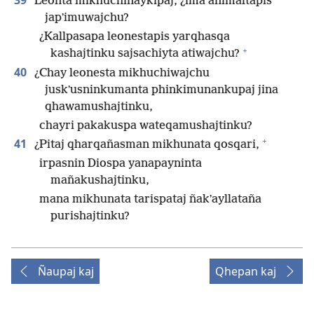
39
Leonta mikhuchinaykipaj, ¿ima animaltapis
japʼimuwajchu?
¿Kallpasapa leonestapis yarqhasqa
+
kashajtinku sajsachiyta atiwajchu?
40
¿Chay leonesta mikhuchiwajchu
juskʼusninkumanta phinkimunankupaj jina
qhawamushajtinku,
chayri pakakuspa wateqamushajtinku?
+
41
¿Pitaj qharqañasman mikhunata qosqari,
irpasnin Diospa yanapayninta
mañakushajtinku,
mana mikhunata tarispataj ñakʼayllataña
purishajtinku?
Ñaupaj kaj
Qhepan kaj