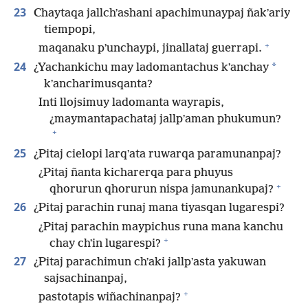
23
Chaytaqa jallchʼashani apachimunaypaj ñakʼariy
tiempopi,
+
maqanaku pʼunchaypi, jinallataj guerrapi.
24
*
¿Yachankichu may ladomantachus kʼanchay
kʼancharimusqanta?
Inti llojsimuy ladomanta wayrapis,
¿maymantapachataj jallpʼaman phukumun?
+
25
¿Pitaj cielopi larqʼata ruwarqa paramunanpaj?
¿Pitaj ñanta kicharerqa para phuyus
+
qhorurun qhorurun nispa jamunankupaj?
26
¿Pitaj parachin runaj mana tiyasqan lugarespi?
¿Pitaj parachin maypichus runa mana kanchu
+
chay chʼin lugarespi?
27
¿Pitaj parachimun chʼaki jallpʼasta yakuwan
sajsachinanpaj,
+
pastotapis wiñachinanpaj?