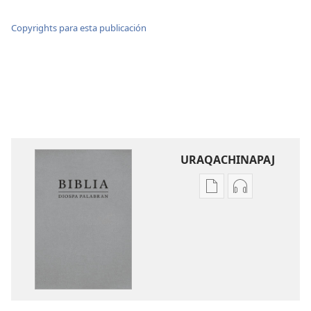
Copyrights para esta publicación
URAQACHINAPAJ
Publicacionta
Grabasqata
uraqachinapaj
uraqachinapa
Biblia
Biblia
Diospa
Diospa
Palabran
Palabran