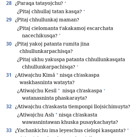
+
28
¿Paraqa tatayojchu?
+
¿Pitaj chhullaj tatan kasqa?
29
¿Pitaj chhullunkaj maman?
¿Pitaj cielomanta tʼakakamoj escarchata
+
nacechikusqa?
30
¿Pitaj yakoj patanta rumita jina
chhullunkarpachisqa?
¿Pitaj ukhu yakuspa patanta chhullunkasqata
+
chhullunkarpachisqa?
31
*
¿Atiwajchu Kimá
nisqa chʼaskaspa
waskhasninta watayta?
+
*
¿Atiwajchu Kesil
nisqa chʼaskaspa
watanasninta phaskarayta?
32
¿Atiwajchu chʼaskasta tiemponpi llojsichimuyta?
*
¿Atiwajchu Ash
nisqa chʼaskasta
wawasnintawan khuska pusaykachayta?
+
33
¿Yachankichu ima leyeschus cielopi kasqanta?