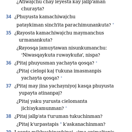
¿Atiwajchu chay leyesta kay jallpʼaman
churayta?
34
¿Phuyusta kamachiwajchu
+
pataykiman sinchʼita parachimunankuta?
35
¿Rayosta kamachiwajchu maymanchus
urmanankuta?
¿Rayosqa jamuytawan nisunkumanchu:
‘Niwasqaykuta ruwaykuña’, nispa?
+
36
¿Pitaj phuyusman yachayta qosqa?
¿Pitaj cielopi kaj tʼukuna imasmanpis
+
yachayta qosqa?
37
¿Pitaj may jina yachayniyoj kasqa phuyusta
yupayta atinanpaj?
¿Pitaj yaku yurusta cielomanta
+
jichʼaykamunman?
38
¿Pitaj jallpʼata tʼuruman tukuchinman?
*
¿Pitaj kʼurpastapis
kʼaskanachinman?