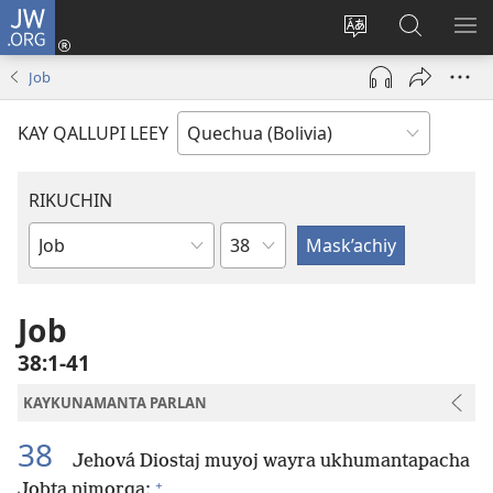
JW.ORG
Yaykunapaj
(opens
Change
JW.ORG
AJ
new
site
nisqapi
KI
Job
window)
language
maskʼachi
KAY QALLUPI LEEY
RIKUCHIN
Capítulo
Bibliamanta
libro
Job
38:1-41
KAYKUNAMANTA PARLAN
38
Jehová Diostaj muyoj wayra ukhumantapacha
+
Jobta nimorqa: