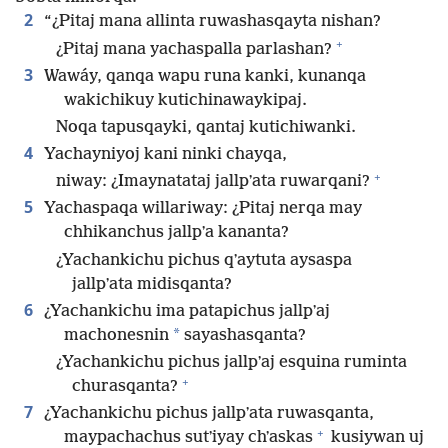
2
“¿Pitaj mana allinta ruwashasqayta nishan?
+
¿Pitaj mana yachaspalla parlashan?
3
Wawáy, qanqa wapu runa kanki, kunanqa
wakichikuy kutichinawaykipaj.
Noqa tapusqayki, qantaj kutichiwanki.
4
Yachayniyoj kani ninki chayqa,
+
niway: ¿Imaynatataj jallpʼata ruwarqani?
5
Yachaspaqa willariway: ¿Pitaj nerqa may
chhikanchus jallpʼa kananta?
¿Yachankichu pichus qʼaytuta aysaspa
jallpʼata midisqanta?
6
¿Yachankichu ima patapichus jallpʼaj
*
machonesnin
sayashasqanta?
¿Yachankichu pichus jallpʼaj esquina ruminta
+
churasqanta?
7
¿Yachankichu pichus jallpʼata ruwasqanta,
+
maypachachus sutʼiyay chʼaskas
kusiywan uj