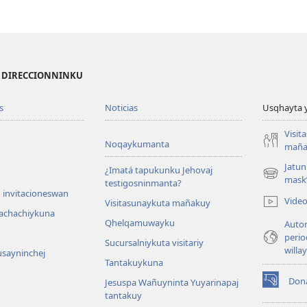
I DIRECCIONNINKU
s
Noticias
Usqhayta 
Visit
Noqaykumanta
maña
Jatun
¿Imatá tapukunku Jehovaj
(opens
mask
testigosninmanta?
new
 invitacioneswan
Vide
Visitasunaykuta mañakuy
window)
achachiykuna
Qhelqamuwayku
Autor
perio
Sucursalniykuta visitariy
willa
usayninchej
Tantakuykuna
Don
Jesuspa Wañuyninta Yuyarinapaj
(opens
tantakuy
new