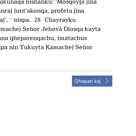
jkunaqa nishanku: ‘Mosqoypi jina
aj juntʼakonqa, profeta jina
28
+
j’,
nispa.
Chayrayku
machej Señor Jehová Diosqa kayta
mana qheparenqachu, imatachus
ispa nin Tukuyta Kamachej Señor
Qhepan kaj