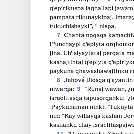
qʼepirikuspa laqhallapi jawa
pampata rikunaykipaj. Imaray
+
tukuchishayki”,
nispa.
7
Chantá noqaqa kamachiw
Pʼunchaypi qʼepiyta orqhomor
jina. Chʼisiyaytataj perqata 
kashajtintaj qʼepiyta qʼepir
paykuna qhawashawajtinku r
8
Jehová Diosqa qʼayanti
9
niwarqa:
“Runaj wawan, ¿m
israelitasqa tapusorqanku: ‘¿
Paykunaman ninki: ‘Tukuyta
nin: “Kay willayqa kashan Je
kashanku chay israelitaspajwan
11