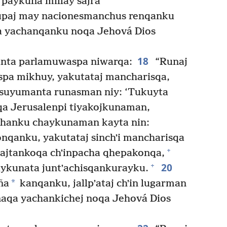
paykuna millay sajra
paj may nacionesmanchus renqanku
a yachanqanku noqa Jehová Dios
18
nta parlamuwaspa niwarqa:
“Runaj
ispa mikhuy, yakutataj mancharisqa,
suyumanta runasman niy: ‘Tukuyta
a Jerusalenpi tiyakojkunaman,
kashanku chaykunaman kayta nin:
nqanku, yakutataj sinchʼi mancharisqa
+
ajtankoqa chʼinpacha qhepakonqa,
20
+
ykunata juntʼachisqankurayku.
*
ña
kanqanku, jallpʼataj chʼin lugarman
qa yachankichej noqa Jehová Dios