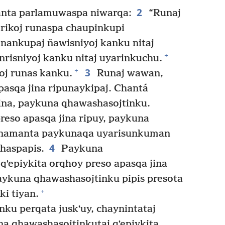
2
nta parlamuwaspa niwarqa:
“Runaj
rikoj runaspa chaupinkupi
nankupaj ñawisniyoj kanku nitaj
+
nrisniyoj kanku nitaj uyarinkuchu.
3
+
oj runas kanku.
Runaj wawan,
pasqa jina ripunaykipaj. Chantá
jina, paykuna qhawashasojtinku.
eso apasqa jina ripuy, paykuna
jinamanta paykunaqa uyarisunkuman
4
shaspapis.
Paykuna
qʼepiykita orqhoy preso apasqa jina
paykuna qhawashasojtinku pipis presota
+
ki tiyan.
ku perqata juskʼuy, chaynintataj
a qhawashasojtinkutaj qʼepiykita