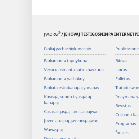
®
JW.ORG
/ JEHOVAJ TESTIGOSNINPA INTERNETP
Bibliaj yachachiykunasnin
Publicacione
Bibliamanta tapuykuna
Biblias
Versiculosmanta sutʼinchaykuna
Libros
Bibliamanta yachakuy
Folletos
Bibliata estudianapaj yanapas
Tratadoswan
Kusisqa, sonqo tiyasqataj
Imaymana y
kanapaj
Revistas
Casarasqaspaj familiaspajwan
Cristiano Ka
Jovencitospaj, jovenespajwan
Programas
Wawaspaj
Índices
Diospi creeymanta