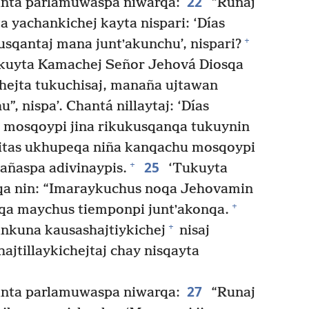
22
nta parlamuwaspa niwarqa:
“Runaj
a yachankichej kayta nispari: ‘Días
+
sqantaj mana juntʼakunchu’, nispari?
ukuyta Kamachej Señor Jehová Diosqa
chejta tukuchisaj, manaña ujtawan
u”, nispa’. Chantá nillaytaj: ‘Días
 mosqoypi jina rikukusqanqa tukuynin
litas ukhupeqa niña kanqachu mosqoypi
25
+
ngañaspa adivinaypis.
‘Tukuyta
qa nin: “Imaraykuchus noqa Jehovamin
+
yqa maychus tiemponpi juntʼakonqa.
+
ankuna kausashajtiykichej
nisaj
jtillaykichejtaj chay nisqayta
27
nta parlamuwaspa niwarqa:
“Runaj