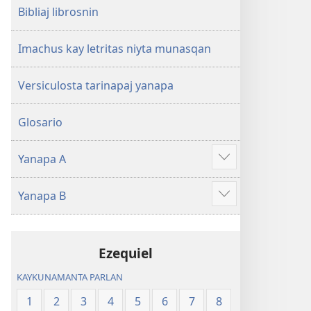
Bibliaj librosnin
Imachus kay letritas niyta munasqan
Versiculosta tarinapaj yanapa
Glosario
Yanapa A
Show
more
Yanapa B
Show
more
Ezequiel
KAYKUNAMANTA PARLAN
1
2
3
4
5
6
7
8