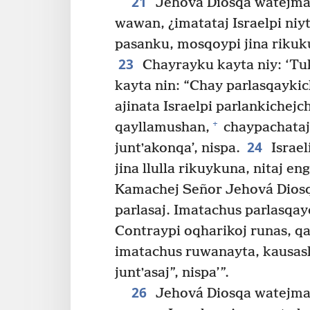
21
Jehová Diosqa watejma
wawan, ¿imatataj Israelpi niyt
pasanku, mosqoypi jina rikuku
23
Chayrayku kayta niy: ‘T
kayta nin: “Chay parlasqayki
ajinata Israelpi parlankichejch
+
qayllamushan,
chaypachataj
24
juntʼakonqa’, nispa.
Israe
jina llulla rikuykuna, nitaj e
Kamachej Señor Jehová Dios
parlasaj. Imatachus parlasqa
Contraypi oqharikoj runas, q
imatachus ruwanayta, kausasha
juntʼasaj”, nispa’”.
26
Jehová Diosqa watejma