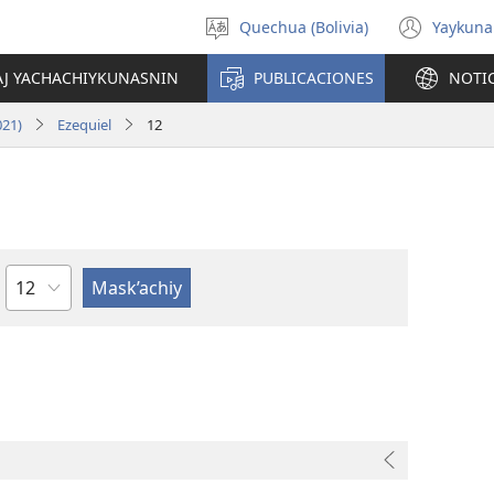
Quechua (Bolivia)
Yaykuna
Select
(ope
language
new
AJ YACHACHIYKUNASNIN
PUBLICACIONES
NOTI
wind
021)
Ezequiel
12
Capítulo