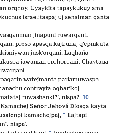
man orqhoy. Uyaykita tapaykukuy ama
kuchus israelitaspaj uj señalman qanta
asqanman jinapuni ruwarqani.
qani, preso apasqa kajkunaj qʼepinkuta
makisniywan juskʼorqani. Laqhaña
iykukuspa jawaman orqhorqani. Chaytaqa
uwarqani.
n paqarin watejmanta parlamuwaspa
anachu contrayta oqharikoj
10
Imatataj ruwashanki?’, nispa?
 Kamachej Señor Jehová Diosqa kayta
+
rusalenpi kamachejpaj,
llajtapi
”, nispa’.
+