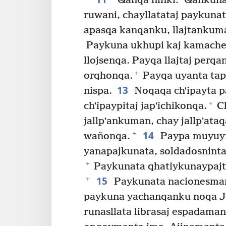
”Qanqa ninki: ‘Qankunap
ruwani, chayllatataj paykun
apasqa kanqanku, llajtanku
Paykuna ukhupi kaj kamachejq
llojsenqa. Payqa llajtaj perqa
+
orqhonqa.
Payqa uyanta tap
13
nispa.
Noqaqa chʼipayta p
+
chʼipaypitaj japʼichikonqa.
Ch
jallpʼankuman, chay jallpʼata
14
+
wañonqa.
Paypa muyuyni
yanapajkunata, soldadosninta
+
Paykunata qhatiykunaypajta
15
+
Paykunata nacionesman,
paykuna yachanqanku noqa Je
runasllata librasaj espadama