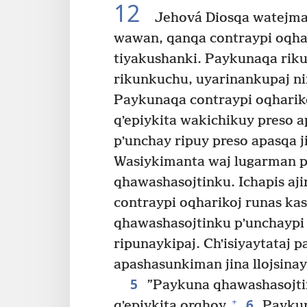
12
Jehová Diosqa watejma
wawan, qanqa contraypi oqha
tiyakushanki. Paykunaqa riku
rikunkuchu, uyarinankupaj ni
Paykunaqa contraypi oqharik
qʼepiykita wakichikuy preso a
pʼunchay ripuy preso apasqa 
Wasiykimanta waj lugarman pr
qhawashasojtinku. Ichapis a
contraypi oqharikoj runas ka
qhawashasojtinku pʼunchaypi 
ripunaykipaj. Chʼisiyaytataj 
apashasunkiman jina llojsinay
5
”Paykuna qhawashasojtin
6
+
qʼepiykita orqhoy.
Paykun