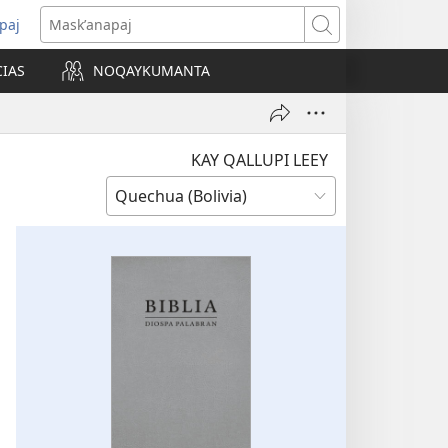
paj
ns
Maskʼanapaj
CIAS
NOQAYKUMANTA
ow)
KAY QALLUPI LEEY