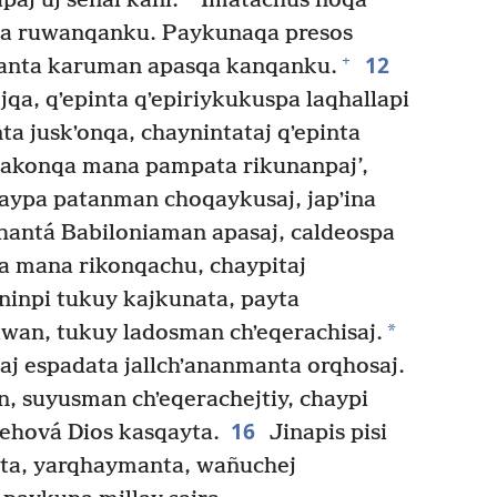
aj uj señal kani.
Imatachus noqa
ata ruwanqanku. Paykunaqa presos
12
+
manta karuman apasqa kanqanku.
a, qʼepinta qʼepiriykukuspa laqhallapi
nta juskʼonqa, chaynintataj qʼepinta
akonqa mana pampata rikunanpaj’,
aypa patanman choqaykusaj, japʼina
antá Babiloniaman apasaj, caldeospa
qa mana rikonqachu, chaypitaj
npi tukuy kajkunata, payta
*
wan, tukuy ladosman chʼeqerachisaj.
j espadata jallchʼananmanta orqhosaj.
 suyusman chʼeqerachejtiy, chaypi
16
hová Dios kasqayta.
Jinapis pisi
nta, yarqhaymanta, wañuchej