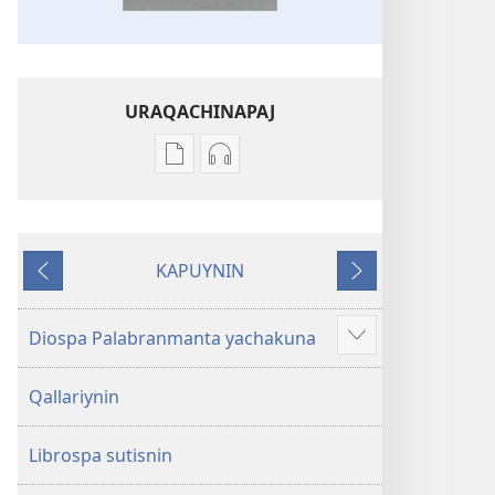
URAQACHINAPAJ
Publicacionta
Grabasqata
uraqachinapaj
uraqachinapaj
Biblia
Biblia
Diospa
Diospa
KAPUYNIN
Palabran
Palabran
Ñaupaj
Qhepan
kaj
kaj
Diospa Palabranmanta yachakuna
Show
more
Qallariynin
Librospa sutisnin