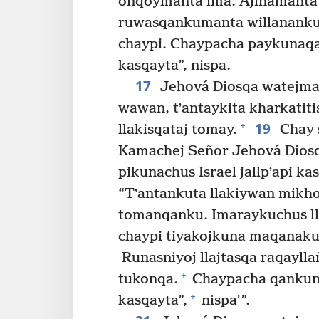
onqoymanta ima. Ajinamanta 
ruwasqankumanta willananku
chaypi. Chaypacha paykunaq
kasqayta”, nispa.
17
Jehová Diosqa watejma
wawan, tʼantaykita kharkatit
19
+
llakisqataj tomay.
Chay 
Kamachej Señor Jehová Diosq
pikunachus Israel jallpʼapi 
“Tʼantankuta llakiywan mikho
tomanqanku. Imaraykuchus ll
chaypi tiyakojkuna maqanaku
Runasniyoj llajtasqa raqaylla
+
tukonqa.
Chaypacha qankuna
+
kasqayta”,
nispa’”.