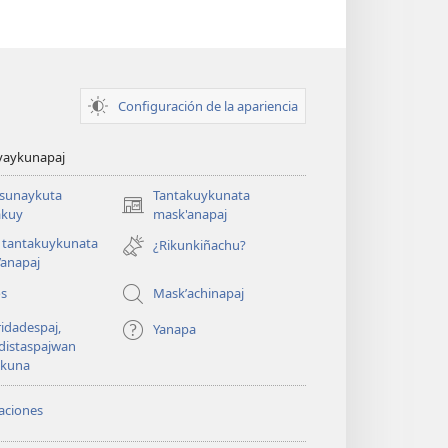
Configuración de la apariencia
yaykunapaj
asunaykuta
Tantakuykunata
(opens
kuy
mask'anapaj
new
 tantakuykunata
¿Rikunkiñachu?
window)
’anapaj
os
Maskʼachinapaj
idadespaj,
Yanapa
distaspajwan
ykuna
aciones