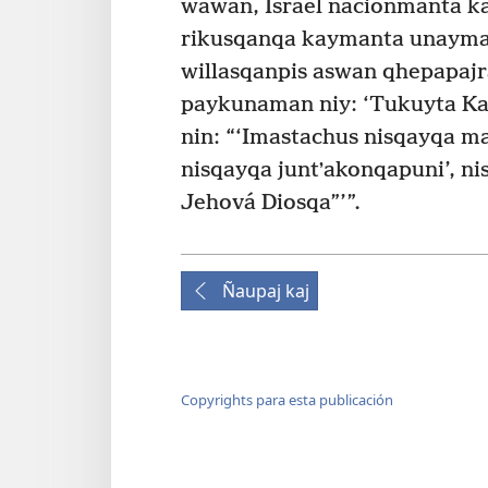
wawan, Israel nacionmanta ka
rikusqanqa kaymanta unaymanr
willasqanpis aswan qhepapajra
paykunaman niy: ‘Tukuyta Ka
nin: “‘Imastachus nisqayqa 
nisqayqa juntʼakonqapuni’, n
Jehová Diosqa”’”.
Ñaupaj kaj
Copyrights para esta publicación