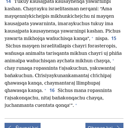
14
Tukuy kausajpata kausaynenqa yawarninpi
kashan. Chayrayku israelitasman nerqani: “Ama
mayqenniykichejpis mikhunkichejchu ni mayqen
kausajpata yawarninta, imaraykuchus tukuy ima
kausajpata kausaynenqa yawarninpi kashan. Pichus
+
15
yawarta mikhojqa wañuchisqa kanqa”,
nispa.
Sichus mayqen israelitallapis chayri forasteropis,
wañusqa animalta tarisqanta mikhun chayri uj phiña
+
animalpa wañuchisqan aychata mikhun chayqa,
chay runaqa ropasninta tʼajsakuchun, yakuwantaj
bañakuchun. Chʼisiyaykunankamantaj chʼichipaj
qhawasqa kanqa, chaymantaraj llimphupaj
+
16
qhawasqa kanqa.
Sichus mana ropasninta
tʼajsakonqachu, nitaj bañakonqachu chayqa,
+
juchanmanta cuentata qonqa’”.