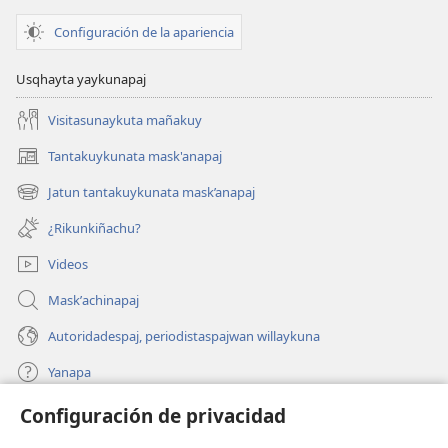
Configuración de la apariencia
Usqhayta yaykunapaj
Visitasunaykuta mañakuy
Tantakuykunata mask'anapaj
(opens
new
Jatun tantakuykunata mask’anapaj
(opens
window)
new
¿Rikunkiñachu?
window)
Videos
Maskʼachinapaj
Autoridadespaj, periodistaspajwan willaykuna
Yanapa
Configuración de privacidad
Donaciones
(opens