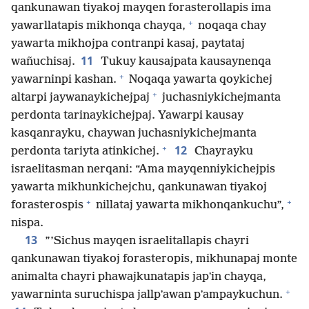
qankunawan tiyakoj mayqen forasterollapis ima
+
yawarllatapis mikhonqa chayqa,
noqaqa chay
yawarta mikhojpa contranpi kasaj, paytataj
11
wañuchisaj.
Tukuy kausajpata kausaynenqa
+
yawarninpi kashan.
Noqaqa yawarta qoykichej
+
altarpi jaywanaykichejpaj
juchasniykichejmanta
perdonta tarinaykichejpaj. Yawarpi kausay
kasqanrayku, chaywan juchasniykichejmanta
+
12
perdonta tariyta atinkichej.
Chayrayku
israelitasman nerqani: “Ama mayqenniykichejpis
yawarta mikhunkichejchu, qankunawan tiyakoj
+
+
forasterospis
nillataj yawarta mikhonqankuchu”,
nispa.
13
”’Sichus mayqen israelitallapis chayri
qankunawan tiyakoj forasteropis, mikhunapaj monte
animalta chayri phawajkunatapis japʼin chayqa,
+
yawarninta suruchispa jallpʼawan pʼampaykuchun.