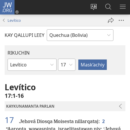
JW.ORG
Yaykunapaj
(opens
Change
JW.ORG
AJ
new
site
nisqapi
KI
Levítico
window)
language
maskʼachi
KAY QALLUPI LEEY
RIKUCHIN
Capítulo
Bibliamanta
libro
Levítico
17:1-16
KAYKUNAMANTA PARLAN
17
2
Jehová Diosqa Moisesta nillarqataj:
“Aaronta, wawasninta, israelitastawan niy: ‘Jehová