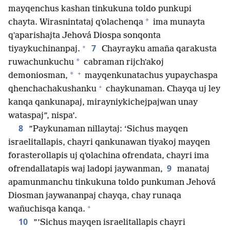
mayqenchus kashan tinkukuna toldo punkupi
*
chayta. Wirasnintataj qʼolachenqa
ima munayta
qʼaparishajta Jehová Diospa sonqonta
+
7
tiyaykuchinanpaj.
Chayrayku amaña qarakusta
*
ruwachunkuchu
cabraman rijchʼakoj
+
*
demoniosman,
mayqenkunatachus yupaychaspa
+
qhenchachakushanku
chaykunaman. Chayqa uj ley
kanqa qankunapaj, mirayniykichejpajwan unay
wataspaj”, nispa’.
8
”Paykunaman nillaytaj: ‘Sichus mayqen
israelitallapis, chayri qankunawan tiyakoj mayqen
forasterollapis uj qʼolachina ofrendata, chayri ima
9
ofrendallatapis waj ladopi jaywanman,
manataj
apamunmanchu tinkukuna toldo punkuman Jehová
Diosman jaywananpaj chayqa, chay runaqa
+
wañuchisqa kanqa.
10
”’Sichus mayqen israelitallapis chayri