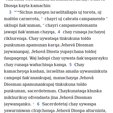
Diosqa kayta kamachin:
3
”’“Sichus mayqen israelitallapis uj torota, uj
*
*
maltón carnerota,
chayri uj cabrata campamento
*
ukhupi ñakʼanman,
chayri campamentomanta
4
jawapi ñakʼanman chayqa,
chay runaqa juchayoj
rikhurenqa. Chay uywataqa tinkukuna toldo
punkuman apamunan karqa Jehová Diosman
jaywananpaj, Jehová Diosta yupaychana toldoj
ñaupaqenpi. Waj ladopi chay uywata ñakʼasqanrayku
5
chay runaqa wañuchisqa kanqa.
Chay
kamacheyqa kashan, israelitas amaña uywasninkuta
campopi ñakʼanankupaj, manachayqa Jehová
Diosman apamunankupaj tinkukuna toldo
punkuman, sacerdoteman. Chaykunataqa khuska
mikhurikuy ofrendasta jina Jehová Diosman
+
6
jaywanqanku.
Sacerdotetaj chay uywaspa
yawarninwan chʼajchonqa Jehová Diospa altarninta,