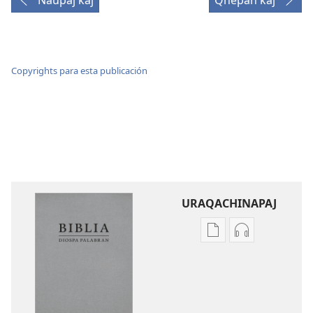
Ñaupaj kaj
Qhepan kaj
Copyrights para esta publicación
URAQACHINAPAJ
Publicacionta
Grabasqata
uraqachinapaj
uraqachinapa
Biblia
Biblia
Diospa
Diospa
Palabran
Palabran