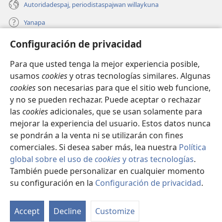
Autoridadespaj, periodistaspajwan willaykuna
Yanapa
Configuración de privacidad
Donaciones
(opens
new
Para que usted tenga la mejor experiencia posible,
window)
INTERNETPI BIBLIOTECA Watchtower™
usamos
cookies
y otras tecnologías similares. Algunas
(opens
cookies
son necesarias para que el sitio web funcione,
new
®
JW Hub
window)
y no se pueden rechazar. Puede aceptar o rechazar
(opens
las
cookies
adicionales, que se usan solamente para
new
®
JW Library
window)
mejorar la experiencia del usuario. Estos datos nunca
se pondrán a la venta ni se utilizarán con fines
comerciales. Si desea saber más, lea nuestra
Política
global sobre el uso de
cookies
y otras tecnologías
.
También puede personalizar en cualquier momento
Copyright
© 2026 Watch Tower Bible and Tract Society of Pennsylvania.
CONDICIONES DE USO
|
POLÍTICA DE PRIVACIDAD
|
su configuración en la
Configuración de privacidad
.
Ka
CONFIGURACIÓN DE PRIVACIDAD
q
Accept
Decline
Customize