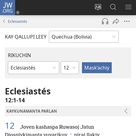
JW.ORG
Yaykunapaj
(opens
Change
JW.ORG
AJ
new
site
nisqapi
KI
Eclesiastés
window)
language
maskʼachi
KAY QALLUPI LEEY
RIKUCHIN
Capítulo
Bibliamanta
libro
Eclesiastés
12:1-14
KAYKUNAMANTA PARLAN
12
Joven kashaspa Ruwasoj Jatun
+
Diosniykimanta yuyarikuy,
niraj llakiy