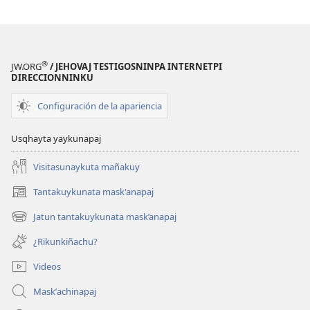
®
JW.ORG
/ JEHOVAJ TESTIGOSNINPA INTERNETPI
DIRECCIONNINKU
Configuración de la apariencia
Usqhayta yaykunapaj
Visitasunaykuta mañakuy
Tantakuykunata mask'anapaj
(opens
new
Jatun tantakuykunata mask’anapaj
(opens
window)
new
¿Rikunkiñachu?
window)
Videos
Maskʼachinapaj