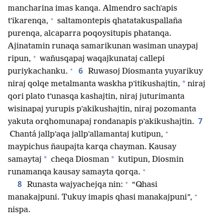
mancharina imas kanqa. Almendro sachʼapis
+
tʼikarenqa,
saltamontepis qhatatakuspallaña
purenqa, alcaparra poqoysitupis phatanqa.
Ajinatamin runaqa samarikunan wasiman unaypaj
+
ripun,
wañusqapaj waqajkunataj callepi
+
6
puriykachanku.
Ruwasoj Diosmanta yuyarikuy
*
niraj qolqe metalmanta waskha pʼitikushajtin,
niraj
qori plato tʼunasqa kashajtin, niraj juturimanta
wisinapaj yurupis pʼakikushajtin, niraj pozomanta
7
yakuta orqhomunapaj rondanapis pʼakikushajtin.
+
Chantá jallpʼaqa jallpʼallamantaj kutipun,
maypichus ñaupajta karqa chayman. Kausay
*
*
samaytaj
cheqa Diosman
kutipun, Diosmin
+
runamanqa kausay samayta qorqa.
+
8
Runasta wajyachejqa nin:
“Qhasi
+
manakajpuni. Tukuy imapis qhasi manakajpuni”,
nispa.