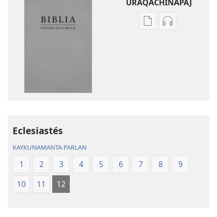
URAQACHINAPAJ
Publicacionta
Grabasqata
uraqachinapaj
uraqachinapa
Biblia
Biblia
Diospa
Diospa
Palabran
Palabran
Eclesiastés
KAYKUNAMANTA PARLAN
1
2
3
4
5
6
7
8
9
10
11
12