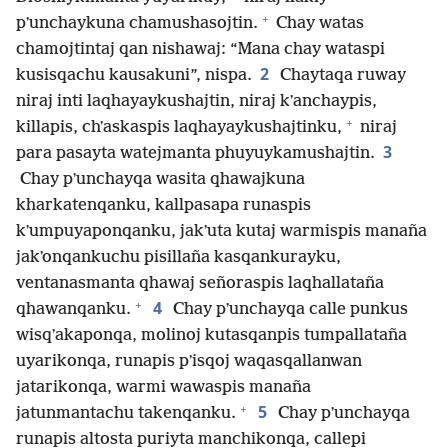
+
pʼunchaykuna chamushasojtin.
Chay watas
chamojtintaj qan nishawaj: “Mana chay wataspi
2
kusisqachu kausakuni”, nispa.
Chaytaqa ruway
niraj inti laqhayaykushajtin, niraj kʼanchaypis,
+
killapis, chʼaskaspis laqhayaykushajtinku,
niraj
3
para pasayta watejmanta phuyuykamushajtin.
Chay pʼunchayqa wasita qhawajkuna
kharkatenqanku, kallpasapa runaspis
kʼumpuyaponqanku, jakʼuta kutaj warmispis manaña
jakʼonqankuchu pisillaña kasqankurayku,
ventanasmanta qhawaj señoraspis laqhallataña
+
4
qhawanqanku.
Chay pʼunchayqa calle punkus
wisqʼakaponqa, molinoj kutasqanpis tumpallataña
uyarikonqa, runapis pʼisqoj waqasqallanwan
jatarikonqa, warmi wawaspis manaña
+
5
jatunmantachu takenqanku.
Chay pʼunchayqa
runapis altosta puriyta manchikonqa, callepi