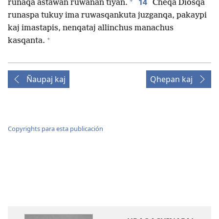
+
14
runaqa astawan ruwanan tiyan.
Cheqa Diosqa
runaspa tukuy ima ruwasqankuta juzganqa, pakaypi
kaj imastapis, nenqataj allinchus manachus
+
kasqanta.
Ñaupaj kaj
Qhepan kaj
Copyrights para esta publicación