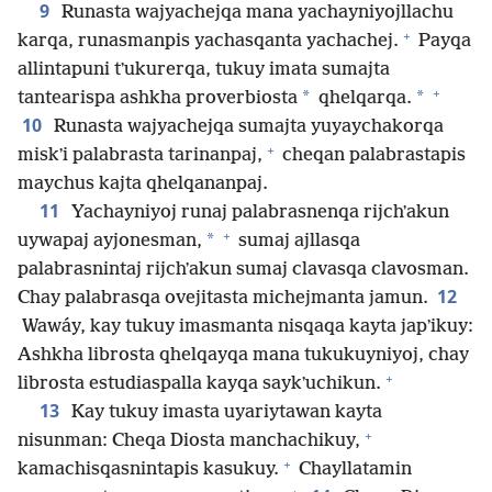
9
Runasta wajyachejqa mana yachayniyojllachu
+
karqa, runasmanpis yachasqanta yachachej.
Payqa
allintapuni tʼukurerqa, tukuy imata sumajta
+
*
*
tantearispa ashkha proverbiosta
qhelqarqa.
10
Runasta wajyachejqa sumajta yuyaychakorqa
+
miskʼi palabrasta tarinanpaj,
cheqan palabrastapis
maychus kajta qhelqananpaj.
11
Yachayniyoj runaj palabrasnenqa rijchʼakun
+
*
uywapaj ayjonesman,
sumaj ajllasqa
palabrasnintaj rijchʼakun sumaj clavasqa clavosman.
12
Chay palabrasqa ovejitasta michejmanta jamun.
Wawáy, kay tukuy imasmanta nisqaqa kayta japʼikuy:
Ashkha librosta qhelqayqa mana tukukuyniyoj, chay
+
librosta estudiaspalla kayqa saykʼuchikun.
13
Kay tukuy imasta uyariytawan kayta
+
nisunman: Cheqa Diosta manchachikuy,
+
kamachisqasnintapis kasukuy.
Chayllatamin