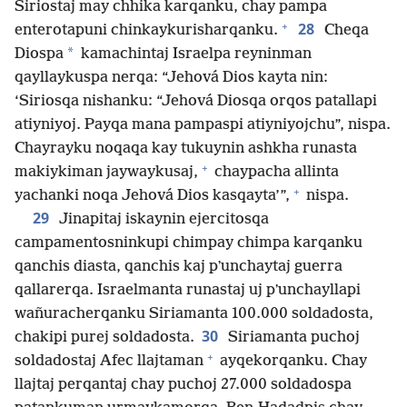
Siriostaj may chhika karqanku, chay pampa
+
28
enterotapuni chinkaykurisharqanku.
Cheqa
*
Diospa
kamachintaj Israelpa reyninman
qayllaykuspa nerqa: “Jehová Dios kayta nin:
‘Siriosqa nishanku: “Jehová Diosqa orqos patallapi
atiyniyoj. Payqa mana pampaspi atiyniyojchu”, nispa.
Chayrayku noqaqa kay tukuynin ashkha runasta
+
makiykiman jaywaykusaj,
chaypacha allinta
+
yachanki noqa Jehová Dios kasqayta’”,
nispa.
29
Jinapitaj iskaynin ejercitosqa
campamentosninkupi chimpay chimpa karqanku
qanchis diasta, qanchis kaj pʼunchaytaj guerra
qallarerqa. Israelmanta runastaj uj pʼunchayllapi
wañuracherqanku Siriamanta 100.000 soldadosta,
30
chakipi purej soldadosta.
Siriamanta puchoj
+
soldadostaj Afec llajtaman
ayqekorqanku. Chay
llajtaj perqantaj chay puchoj 27.000 soldadospa