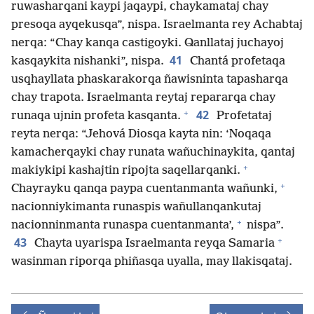
ruwasharqani kaypi jaqaypi, chaykamataj chay
presoqa ayqekusqa”, nispa. Israelmanta rey Achabtaj
nerqa: “Chay kanqa castigoyki. Qanllataj juchayoj
41
kasqaykita nishanki”, nispa.
Chantá profetaqa
usqhayllata phaskarakorqa ñawisninta tapasharqa
chay trapota. Israelmanta reytaj repararqa chay
+
42
runaqa ujnin profeta kasqanta.
Profetataj
reyta nerqa: “Jehová Diosqa kayta nin: ‘Noqaqa
kamacherqayki chay runata wañuchinaykita, qantaj
+
makiykipi kashajtin ripojta saqellarqanki.
+
Chayrayku qanqa paypa cuentanmanta wañunki,
nacionniykimanta runaspis wañullanqankutaj
+
nacionninmanta runaspa cuentanmanta’,
nispa”.
+
43
Chayta uyarispa Israelmanta reyqa Samaria
wasinman riporqa phiñasqa uyalla, may llakisqataj.