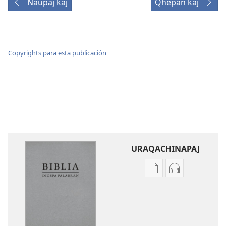
Ñaupaj kaj
Qhepan kaj
Copyrights para esta publicación
URAQACHINAPAJ
Publicacionta
Grabasqata
uraqachinapaj
uraqachinapa
Biblia
Biblia
Diospa
Diospa
Palabran
Palabran