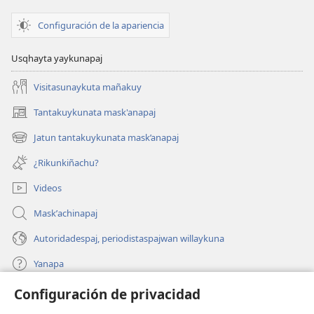
Configuración de la apariencia
Usqhayta yaykunapaj
Visitasunaykuta mañakuy
Tantakuykunata mask'anapaj
(opens
new
Jatun tantakuykunata mask’anapaj
(opens
window)
new
¿Rikunkiñachu?
window)
Videos
Maskʼachinapaj
Autoridadespaj, periodistaspajwan willaykuna
Yanapa
Configuración de privacidad
Donaciones
(opens