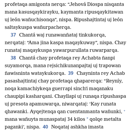
profetaqa amigonta nerqa: “Jehová Diospa nisqanta
mana kasusqaykirayku, kaymanta ripusqaykitawan
uj león wañuchisonqa”, nispa. Ripushajtintaj uj león
saltaykuspa wañurpacherqa.
37
Chantá waj runawanñataj tinkukorqa,
nerqataj: “Ama jina kaspa maqaykuway”, nispa. Chay
runataj maqaykuspa yawarpurullata ruwarparqa.
38
Chantá chay profetaqa rey Achabta ñanpi
suyamorqa, mana rejsichikunanpajtaj uj trapowan
39
ñawisninta wataykukorqa.
Chayninta rey Achab
pasashajtintaj chay profetaqa qhaparerqa: “Reyníy,
noqa kamachiykeqa guerrapi sinchʼi maqanaku
chaupipi kasharqani. Chayllapi uj runaqa ripushaspa
uj presota apamuwarqa, niwarqataj: ‘Kay runata
+
qhawanki. Ayqejtenqa qan cuentanmanta wañunki,
*
mana wañuyta munaspataj 34 kilos
qolqe metalta
40
paganki’, nispa.
Noqataj ashkha imasta