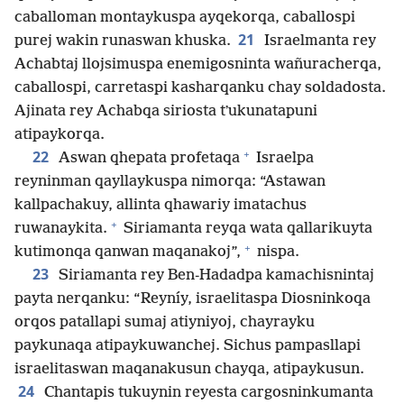
caballoman montaykuspa ayqekorqa, caballospi
21
purej wakin runaswan khuska.
Israelmanta rey
Achabtaj llojsimuspa enemigosninta wañuracherqa,
caballospi, carretaspi kasharqanku chay soldadosta.
Ajinata rey Achabqa siriosta tʼukunatapuni
atipaykorqa.
+
22
Aswan qhepata profetaqa
Israelpa
reyninman qayllaykuspa nimorqa: “Astawan
kallpachakuy, allinta qhawariy imatachus
+
ruwanaykita.
Siriamanta reyqa wata qallarikuyta
+
kutimonqa qanwan maqanakoj”,
nispa.
23
Siriamanta rey Ben-Hadadpa kamachisnintaj
payta nerqanku: “Reyníy, israelitaspa Diosninkoqa
orqos patallapi sumaj atiyniyoj, chayrayku
paykunaqa atipaykuwanchej. Sichus pampasllapi
israelitaswan maqanakusun chayqa, atipaykusun.
24
Chantapis tukuynin reyesta cargosninkumanta