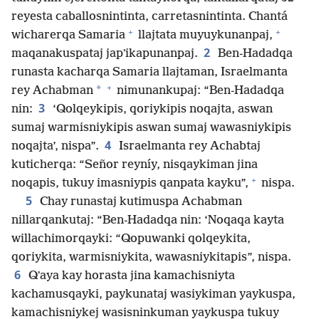
reyesta caballosnintinta, carretasnintinta. Chantá
+
+
wicharerqa Samaria
llajtata muyuykunanpaj,
2
maqanakuspataj japʼikapunanpaj.
Ben-Hadadqa
runasta kacharqa Samaria llajtaman, Israelmanta
+
*
rey Achabman
nimunankupaj: “Ben-Hadadqa
3
nin:
‘Qolqeykipis, qoriykipis noqajta, aswan
sumaj warmisniykipis aswan sumaj wawasniykipis
4
noqajta’, nispa”.
Israelmanta rey Achabtaj
kuticherqa: “Señor reyníy, nisqaykiman jina
+
noqapis, tukuy imasniypis qanpata kayku”,
nispa.
5
Chay runastaj kutimuspa Achabman
nillarqankutaj: “Ben-Hadadqa nin: ‘Noqaqa kayta
willachimorqayki: “Qopuwanki qolqeykita,
qoriykita, warmisniykita, wawasniykitapis”, nispa.
6
Qʼaya kay horasta jina kamachisniyta
kachamusqayki, paykunataj wasiykiman yaykuspa,
kamachisniykej wasisninkuman yaykuspa tukuy