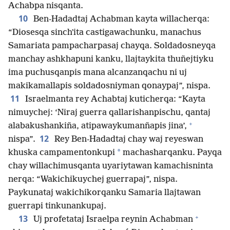
Achabpa nisqanta.
10
Ben-Hadadtaj Achabman kayta willacherqa:
“Diosesqa sinchʼita castigawachunku, manachus
Samariata pampacharpasaj chayqa. Soldadosneyqa
manchay ashkhapuni kanku, llajtaykita thuñejtiyku
ima puchusqanpis mana alcanzanqachu ni uj
makikamallapis soldadosniyman qonaypaj”, nispa.
11
Israelmanta rey Achabtaj kuticherqa: “Kayta
nimuychej: ‘Niraj guerra qallarishanpischu, qantaj
+
alabakushankiña, atipawaykumanñapis jina’,
12
nispa”.
Rey Ben-Hadadtaj chay waj reyeswan
*
khuska campamentonkupi
machasharqanku. Payqa
chay willachimusqanta uyariytawan kamachisninta
nerqa: “Wakichikuychej guerrapaj”, nispa.
Paykunataj wakichikorqanku Samaria llajtawan
guerrapi tinkunankupaj.
+
13
Uj profetataj Israelpa reynin Achabman