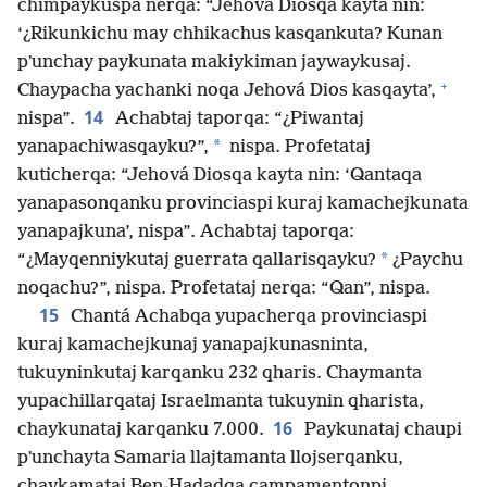
chimpaykuspa nerqa: “Jehová Diosqa kayta nin:
‘¿Rikunkichu may chhikachus kasqankuta? Kunan
pʼunchay paykunata makiykiman jaywaykusaj.
+
Chaypacha yachanki noqa Jehová Dios kasqayta’,
14
nispa”.
Achabtaj taporqa: “¿Piwantaj
*
yanapachiwasqayku?”,
nispa. Profetataj
kuticherqa: “Jehová Diosqa kayta nin: ‘Qantaqa
yanapasonqanku provinciaspi kuraj kamachejkunata
yanapajkuna’, nispa”. Achabtaj taporqa:
*
“¿Mayqenniykutaj guerrata qallarisqayku?
¿Paychu
noqachu?”, nispa. Profetataj nerqa: “Qan”, nispa.
15
Chantá Achabqa yupacherqa provinciaspi
kuraj kamachejkunaj yanapajkunasninta,
tukuyninkutaj karqanku 232 qharis. Chaymanta
yupachillarqataj Israelmanta tukuynin qharista,
16
chaykunataj karqanku 7.000.
Paykunataj chaupi
pʼunchayta Samaria llajtamanta llojserqanku,
chaykamataj Ben-Hadadqa campamentonpi