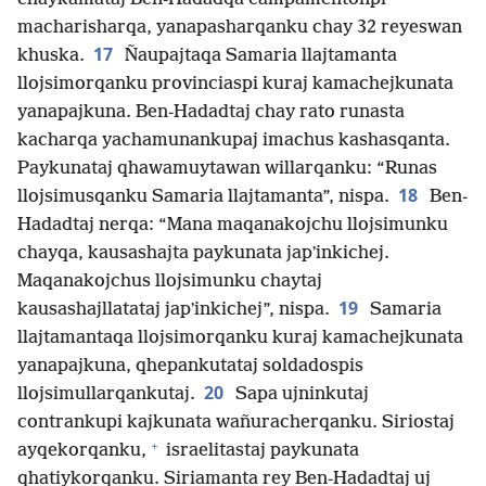
macharisharqa, yanapasharqanku chay 32 reyeswan
17
khuska.
Ñaupajtaqa Samaria llajtamanta
llojsimorqanku provinciaspi kuraj kamachejkunata
yanapajkuna. Ben-Hadadtaj chay rato runasta
kacharqa yachamunankupaj imachus kashasqanta.
Paykunataj qhawamuytawan willarqanku: “Runas
18
llojsimusqanku Samaria llajtamanta”, nispa.
Ben-
Hadadtaj nerqa: “Mana maqanakojchu llojsimunku
chayqa, kausashajta paykunata japʼinkichej.
Maqanakojchus llojsimunku chaytaj
19
kausashajllatataj japʼinkichej”, nispa.
Samaria
llajtamantaqa llojsimorqanku kuraj kamachejkunata
yanapajkuna, qhepankutataj soldadospis
20
llojsimullarqankutaj.
Sapa ujninkutaj
contrankupi kajkunata wañuracherqanku. Siriostaj
+
ayqekorqanku,
israelitastaj paykunata
qhatiykorqanku. Siriamanta rey Ben-Hadadtaj uj