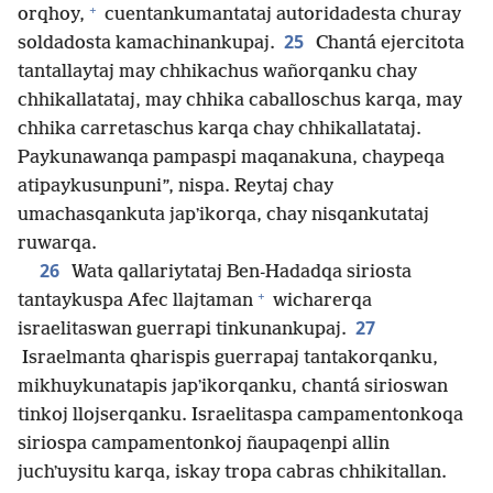
+
orqhoy,
cuentankumantataj autoridadesta churay
25
soldadosta kamachinankupaj.
Chantá ejercitota
tantallaytaj may chhikachus wañorqanku chay
chhikallatataj, may chhika caballoschus karqa, may
chhika carretaschus karqa chay chhikallatataj.
Paykunawanqa pampaspi maqanakuna, chaypeqa
atipaykusunpuni”, nispa. Reytaj chay
umachasqankuta japʼikorqa, chay nisqankutataj
ruwarqa.
26
Wata qallariytataj Ben-Hadadqa siriosta
+
tantaykuspa Afec llajtaman
wicharerqa
27
israelitaswan guerrapi tinkunankupaj.
Israelmanta qharispis guerrapaj tantakorqanku,
mikhuykunatapis japʼikorqanku, chantá sirioswan
tinkoj llojserqanku. Israelitaspa campamentonkoqa
siriospa campamentonkoj ñaupaqenpi allin
juchʼuysitu karqa, iskay tropa cabras chhikitallan.