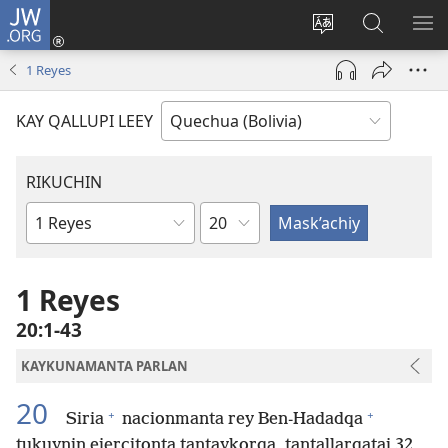
JW.ORG
Yaykunapaj
(opens
Change
JW.ORG
AJ
new
site
nisqapi
KI
1 Reyes
window)
language
maskʼachi
KAY QALLUPI LEEY
RIKUCHIN
Capítulo
Bibliamanta
libro
1 Reyes
20:1-43
KAYKUNAMANTA PARLAN
20
+
+
Siria
nacionmanta rey Ben-Hadadqa
tukuynin ejercitonta tantaykorqa, tantallarqataj 32