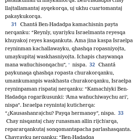
patankuman urmaykamorqa. Ben-Hadadpis chay
llajtallamantaj ayqekorqa, uj ukhu cuartomantaj
pakaykukorqa.
31
Chantá Ben-Hadadpa kamachisnin payta
nerqanku: “Reyníy, uyariyku Israelmanta reyesqa
khuyakoj reyes kasqankuta. Ama jina kaspa Israelpa
reyninman kachallawayku, qhashqa ropasniyojta,
umaykupitaj waskhasniyojta. Ichapis chaywanqa
+
32
mana wañuchisonqachu”,
nispa.
Chantá
paykunaqa qhashqa ropasta churakorqanku,
umankumanpis waskhasta churakorqanku, Israelpa
reyninpaman rispataj nerqanku: “Kamachiyki Ben-
Hadadqa rogarikusunki: ‘Ama wañuchiwaychu ari’,
nispa”. Israelpa reynintaj kuticherqa:
33
“¿Kausashanrajchu? Payqa hermanoy”, nispa.
Chay nisqantaj chay runasman allin rijchʼarqa,
repararqankutaj sonqomantapacha parlashasqanta.
Chayrayku nerqanku: “Ben-Hadadqa