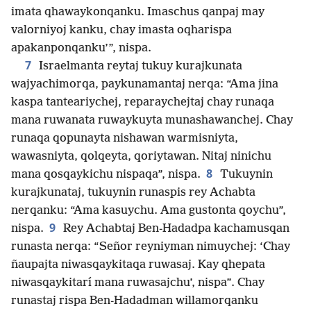
imata qhawaykonqanku. Imaschus qanpaj may
valorniyoj kanku, chay imasta oqharispa
apakanponqanku’”, nispa.
7
Israelmanta reytaj tukuy kurajkunata
wajyachimorqa, paykunamantaj nerqa: “Ama jina
kaspa tanteariychej, reparaychejtaj chay runaqa
mana ruwanata ruwaykuyta munashawanchej. Chay
runaqa qopunayta nishawan warmisniyta,
wawasniyta, qolqeyta, qoriytawan. Nitaj ninichu
8
mana qosqaykichu nispaqa”, nispa.
Tukuynin
kurajkunataj, tukuynin runaspis rey Achabta
nerqanku: “Ama kasuychu. Ama gustonta qoychu”,
9
nispa.
Rey Achabtaj Ben-Hadadpa kachamusqan
runasta nerqa: “Señor reyniyman nimuychej: ‘Chay
ñaupajta niwasqaykitaqa ruwasaj. Kay qhepata
niwasqaykitarí mana ruwasajchu’, nispa”. Chay
runastaj rispa Ben-Hadadman willamorqanku