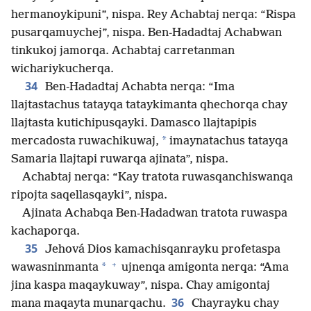
hermanoykipuni”, nispa. Rey Achabtaj nerqa: “Rispa
pusarqamuychej”, nispa. Ben-Hadadtaj Achabwan
tinkukoj jamorqa. Achabtaj carretanman
wichariykucherqa.
34
Ben-Hadadtaj Achabta nerqa: “Ima
llajtastachus tatayqa tataykimanta qhechorqa chay
llajtasta kutichipusqayki. Damasco llajtapipis
*
mercadosta ruwachikuwaj,
imaynatachus tatayqa
Samaria llajtapi ruwarqa ajinata”, nispa.
Achabtaj nerqa: “Kay tratota ruwasqanchiswanqa
ripojta saqellasqayki”, nispa.
Ajinata Achabqa Ben-Hadadwan tratota ruwaspa
kachaporqa.
35
Jehová Dios kamachisqanrayku profetaspa
+
*
wawasninmanta
ujnenqa amigonta nerqa: “Ama
jina kaspa maqaykuway”, nispa. Chay amigontaj
36
mana maqayta munarqachu.
Chayrayku chay