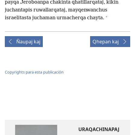
payqa Jeroboanpa chakinta qhatillarqataj, kikin
juchantapis ruwallarqataj, mayqenwanchus
+
israelitasta juchaman urmacherqa chayta.
Ñaupaj kaj
Qhepan kaj
Copyrights para esta publicación
URAQACHINAPAJ