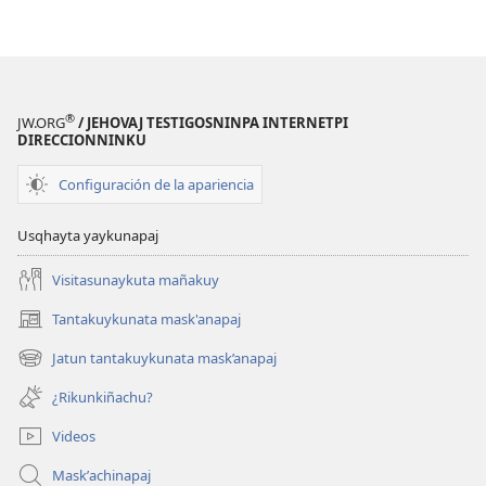
®
JW.ORG
/ JEHOVAJ TESTIGOSNINPA INTERNETPI
DIRECCIONNINKU
Configuración de la apariencia
Usqhayta yaykunapaj
Visitasunaykuta mañakuy
Tantakuykunata mask'anapaj
(opens
new
Jatun tantakuykunata mask’anapaj
(opens
window)
new
¿Rikunkiñachu?
window)
Videos
Maskʼachinapaj