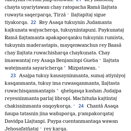
chayta uyariytawan chay ratopacha Ramá llajtata
+
ruwayta saqerparqa, Tirzá
llajtapitaj sigue
22
tiyakorqa.
Rey Asaqa tukuynin Judamanta
kajkunata wajyacherqa, tukuynintapuni. Paykunataj
Ramá llajtamanta apakaporqanku tukuynin rumista,
tukuynin maderastapis, mayqenwanchus rey Baasá
chay llajtata ruwachisharqa chaykunata. Chay
+
imaswantaj rey Asaqa Benjaminpi Gueba
llajtata
+
*
watejmanta sayaricherqa
Mizpatawan.
23
Asajpa tukuy kausayninmanta, sumaj atiyniyoj
kasqanmanta, tukuy ima ruwasqanmanta, llajtasta
*
ruwachisqanmantapis
qhelqasqa kashan Judajpa
reyesninmanta parlaj libropi. Machituña kajtintaj
+
24
chakisninmanta onqoykorqa.
Chantá Asaqa
ñaupa tatasnin jina wañuporqa, pʼampakorqataj
Davidpa Llajtanpi. Paypa cuentanmantaqa wawan
+
Jehosafatñataj
rey karqa.