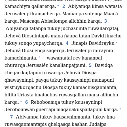
+
2
kamachiyta qallarerqa.
Abiyamqa kinsa watasta
+
Jerusalenpi kamacherqa. Mamanpa sutenqa Maacá
3
karqa, Maacaqa Abisalompa allchhin karqa.
Abiyamqa tatanpa tukuy juchasninta ruwallarqataj,
Jehová Diosnintapis mana ñaupa tatan David jinachu
+
4
tukuy sonqo yupaycharqa.
Jinapis Davidrayku
Jehová Diosnenqa saqerqa Jerusalenpi miraynin
+
*
kamachinanta,
wawantataj rey kananpaj
5
churarqa Jerusalén kanallanpajpuni.
Davidqa
cheqan kajtapuni ruwarqa Jehová Diospa
qhawayninpi, payqa tukuy kausayninpi manapuni
wistʼuykorqachu Diospa tukuy kamachisqanmanta,
hitita Uriasta imatachus ruwasqallan mana allinchu
+
6
karqa.
Rehoboamqa tukuy kausayninpi
+
Jeroboanwan guerrapi maqanakuspallapuni karqa.
7
Abiyampa tukuy kausayninmanta, tukuy ima
ruwasqanmantapis qhelqasqa kashan Judajpa