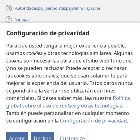
Autoridadespaj, periodistaspajwan willaykuna
Yanapa
Configuración de privacidad
Donaciones
(opens
new
Para que usted tenga la mejor experiencia posible,
window)
INTERNETPI BIBLIOTECA Watchtower™
usamos
cookies
y otras tecnologías similares. Algunas
(opens
cookies
son necesarias para que el sitio web funcione,
new
®
JW Hub
window)
y no se pueden rechazar. Puede aceptar o rechazar
(opens
las
cookies
adicionales, que se usan solamente para
new
®
JW Library
window)
mejorar la experiencia del usuario. Estos datos nunca
se pondrán a la venta ni se utilizarán con fines
comerciales. Si desea saber más, lea nuestra
Política
global sobre el uso de
cookies
y otras tecnologías
.
También puede personalizar en cualquier momento
Copyright
© 2026 Watch Tower Bible and Tract Society of Pennsylvania.
CONDICIONES DE USO
|
POLÍTICA DE PRIVACIDAD
|
su configuración en la
Configuración de privacidad
.
Ka
CONFIGURACIÓN DE PRIVACIDAD
q
Accept
Decline
Customize