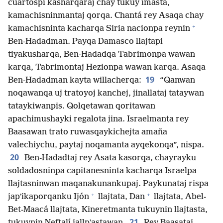
cuartospi kasharqaraj chay tukuy imasta,
kamachisninmantaj qorqa. Chantá rey Asaqa chay
+
kamachisninta kacharqa Siria nacionpa reynin
Ben-Hadadman. Payqa Damasco llajtapi
tiyakusharqa, Ben-Hadadqa Tabrimonpa wawan
karqa, Tabrimontaj Hezionpa wawan karqa. Asaqa
19
Ben-Hadadman kayta willacherqa:
“Qanwan
noqawanqa uj tratoyoj kanchej, jinallataj tataywan
tataykiwanpis. Qolqetawan qoritawan
apachimushayki regalota jina. Israelmanta rey
Baasawan trato ruwasqaykichejta amaña
valechiychu, paytaj noqamanta ayqekonqa”, nispa.
20
Ben-Hadadtaj rey Asata kasorqa, chayrayku
soldadosninpa capitanesninta kacharqa Israelpa
llajtasninwan maqanakunankupaj. Paykunataj rispa
+
+
japʼikaporqanku Ijón
llajtata, Dan
llajtata, Abel-
Bet-Maacá llajtata, Kineretmanta tukuynin llajtasta,
21
tukuynin Neftalí jallpʼastawan.
Rey Baasataj