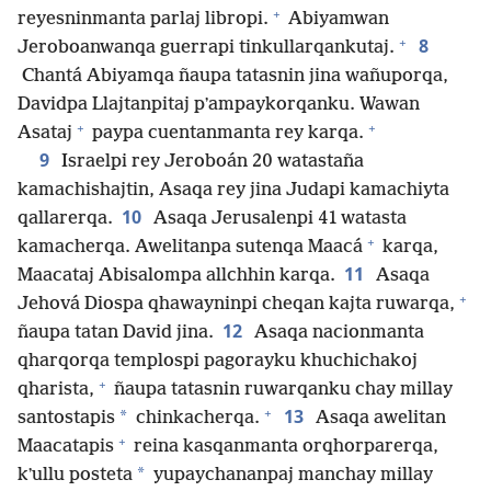
+
reyesninmanta parlaj libropi.
Abiyamwan
+
8
Jeroboanwanqa guerrapi tinkullarqankutaj.
Chantá Abiyamqa ñaupa tatasnin jina wañuporqa,
Davidpa Llajtanpitaj pʼampaykorqanku. Wawan
+
+
Asataj
paypa cuentanmanta rey karqa.
9
Israelpi rey Jeroboán 20 watastaña
kamachishajtin, Asaqa rey jina Judapi kamachiyta
10
qallarerqa.
Asaqa Jerusalenpi 41 watasta
+
kamacherqa. Awelitanpa sutenqa Maacá
karqa,
11
Maacataj Abisalompa allchhin karqa.
Asaqa
+
Jehová Diospa qhawayninpi cheqan kajta ruwarqa,
12
ñaupa tatan David jina.
Asaqa nacionmanta
qharqorqa templospi pagorayku khuchichakoj
+
qharista,
ñaupa tatasnin ruwarqanku chay millay
+
13
*
santostapis
chinkacherqa.
Asaqa awelitan
+
Maacatapis
reina kasqanmanta orqhorparerqa,
*
kʼullu posteta
yupaychananpaj manchay millay