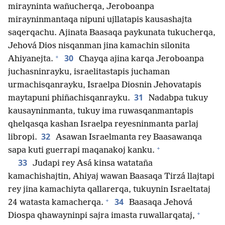
mirayninta wañucherqa, Jeroboanpa
mirayninmantaqa nipuni ujllatapis kausashajta
saqerqachu. Ajinata Baasaqa paykunata tukucherqa,
Jehová Dios nisqanman jina kamachin silonita
+
30
Ahiyanejta.
Chayqa ajina karqa Jeroboanpa
juchasninrayku, israelitastapis juchaman
urmachisqanrayku, Israelpa Diosnin Jehovatapis
31
maytapuni phiñachisqanrayku.
Nadabpa tukuy
kausayninmanta, tukuy ima ruwasqanmantapis
qhelqasqa kashan Israelpa reyesninmanta parlaj
32
libropi.
Asawan Israelmanta rey Baasawanqa
+
sapa kuti guerrapi maqanakoj kanku.
33
Judapi rey Asá kinsa watataña
kamachishajtin, Ahiyaj wawan Baasaqa Tirzá llajtapi
rey jina kamachiyta qallarerqa, tukuynin Israeltataj
+
34
24 watasta kamacherqa.
Baasaqa Jehová
+
Diospa qhawayninpi sajra imasta ruwallarqataj,