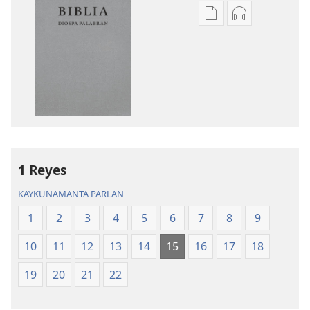
Publicacionta
Grabasqata
uraqachinapaj
uraqachinapa
Biblia
Biblia
Diospa
Diospa
Palabran
Palabran
1 Reyes
KAYKUNAMANTA PARLAN
1
2
3
4
5
6
7
8
9
10
11
12
13
14
15
16
17
18
19
20
21
22