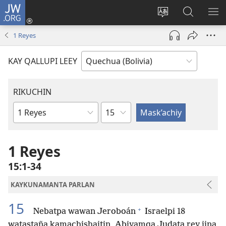
JW.ORG
Yaykunapaj
(opens
Change
JW.ORG
AJ
new
site
nisqapi
KI
1 Reyes
window)
language
maskʼachi
KAY QALLUPI LEEY
RIKUCHIN
Capítulo
Bibliamanta
libro
1 Reyes
15:1-34
KAYKUNAMANTA PARLAN
15
+
Nebatpa wawan Jeroboán
Israelpi 18
watastaña kamachishajtin, Abiyamqa Judata rey jina