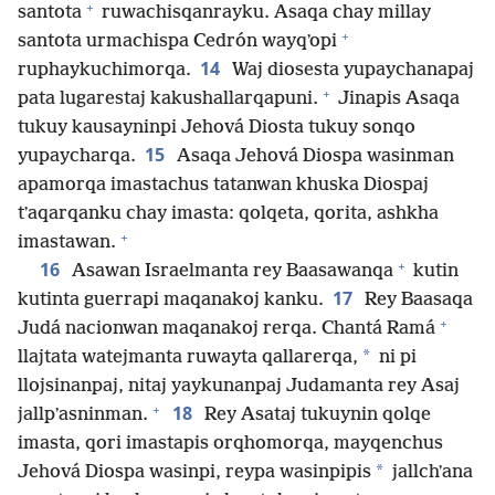
+
santota
ruwachisqanrayku. Asaqa chay millay
+
santota urmachispa Cedrón wayqʼopi
14
ruphaykuchimorqa.
Waj diosesta yupaychanapaj
+
pata lugarestaj kakushallarqapuni.
Jinapis Asaqa
tukuy kausayninpi Jehová Diosta tukuy sonqo
15
yupaycharqa.
Asaqa Jehová Diospa wasinman
apamorqa imastachus tatanwan khuska Diospaj
tʼaqarqanku chay imasta: qolqeta, qorita, ashkha
+
imastawan.
+
16
Asawan Israelmanta rey Baasawanqa
kutin
17
kutinta guerrapi maqanakoj kanku.
Rey Baasaqa
+
Judá nacionwan maqanakoj rerqa. Chantá Ramá
*
llajtata watejmanta ruwayta qallarerqa,
ni pi
llojsinanpaj, nitaj yaykunanpaj Judamanta rey Asaj
+
18
jallpʼasninman.
Rey Asataj tukuynin qolqe
imasta, qori imastapis orqhomorqa, mayqenchus
*
Jehová Diospa wasinpi, reypa wasinpipis
jallchʼana