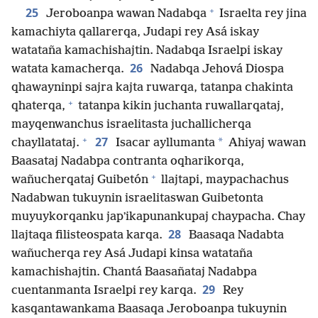
+
25
Jeroboanpa wawan Nadabqa
Israelta rey jina
kamachiyta qallarerqa, Judapi rey Asá iskay
watataña kamachishajtin. Nadabqa Israelpi iskay
26
watata kamacherqa.
Nadabqa Jehová Diospa
qhawayninpi sajra kajta ruwarqa, tatanpa chakinta
+
qhaterqa,
tatanpa kikin juchanta ruwallarqataj,
mayqenwanchus israelitasta juchallicherqa
+
27
*
chayllatataj.
Isacar ayllumanta
Ahiyaj wawan
Baasataj Nadabpa contranta oqharikorqa,
+
wañucherqataj Guibetón
llajtapi, maypachachus
Nadabwan tukuynin israelitaswan Guibetonta
muyuykorqanku japʼikapunankupaj chaypacha. Chay
28
llajtaqa filisteospata karqa.
Baasaqa Nadabta
wañucherqa rey Asá Judapi kinsa watataña
kamachishajtin. Chantá Baasañataj Nadabpa
29
cuentanmanta Israelpi rey karqa.
Rey
kasqantawankama Baasaqa Jeroboanpa tukuynin