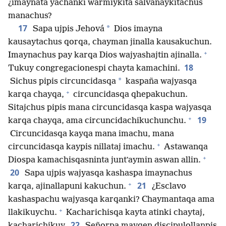
¿imaynatá yachanki warmiykita salvanaykitachus
manachus?
17
*
Sapa ujpis Jehová
Dios imayna
kausaytachus qorqa, chayman jinalla kausakuchun.
+
Imaynachus pay karqa Dios wajyashajtin ajinalla.
18
Tukuy congregacionespi chayta kamachini.
*
Sichus pipis circuncidasqa
kaspaña wajyasqa
+
karqa chayqa,
circuncidasqa qhepakuchun.
Sitajchus pipis mana circuncidasqa kaspa wajyasqa
+
19
karqa chayqa, ama circuncidachikuchunchu.
Circuncidasqa kayqa mana imachu, mana
+
circuncidasqa kaypis nillataj imachu.
Astawanqa
+
Diospa kamachisqasninta juntʼaymin aswan allin.
20
Sapa ujpis wajyasqa kashaspa imaynachus
+
21
karqa, ajinallapuni kakuchun.
¿Esclavo
kashaspachu wajyasqa karqanki? Chaymantaqa ama
+
llakikuychu.
Kacharichisqa kayta atinki chaytaj,
22
kacharichikuy.
Señorpa mayqen discipulollanpis