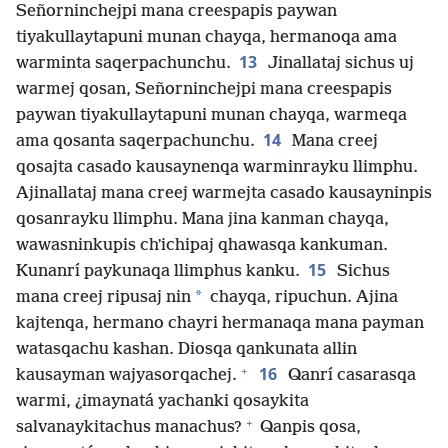
Señorninchejpi mana creespapis paywan
tiyakullaytapuni munan chayqa, hermanoqa ama
13
warminta saqerpachunchu.
Jinallataj sichus uj
warmej qosan, Señorninchejpi mana creespapis
paywan tiyakullaytapuni munan chayqa, warmeqa
14
ama qosanta saqerpachunchu.
Mana creej
qosajta casado kausaynenqa warminrayku llimphu.
Ajinallataj mana creej warmejta casado kausayninpis
qosanrayku llimphu. Mana jina kanman chayqa,
wawasninkupis chʼichipaj qhawasqa kankuman.
15
Kunanrí paykunaqa llimphus kanku.
Sichus
*
mana creej ripusaj nin
chayqa, ripuchun. Ajina
kajtenqa, hermano chayri hermanaqa mana payman
watasqachu kashan. Diosqa qankunata allin
+
16
kausayman wajyasorqachej.
Qanrí casarasqa
warmi, ¿imaynatá yachanki qosaykita
+
salvanaykitachus manachus?
Qanpis qosa,