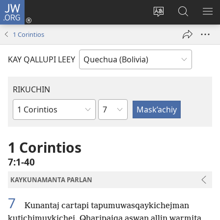
JW.ORG
Yaykunapaj
(opens
Change
JW.ORG
AJ
new
site
nisqapi
KI
1 Corintios
window)
language
maskʼachi
KAY QALLUPI LEEY
RIKUCHIN
Capítulo
Bibliamanta
libro
1 Corintios
7:1-40
KAYKUNAMANTA PARLAN
7
Kunantaj cartapi tapumuwasqaykichejman
kutichimuykichej. Qharipajqa aswan allin warmita