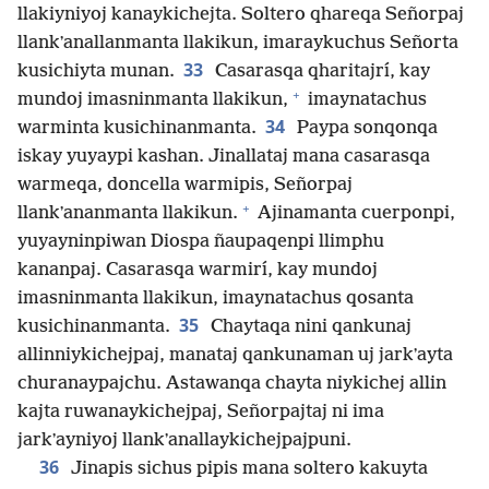
llakiyniyoj kanaykichejta. Soltero qhareqa Señorpaj
llankʼanallanmanta llakikun, imaraykuchus Señorta
33
kusichiyta munan.
Casarasqa qharitajrí, kay
+
mundoj imasninmanta llakikun,
imaynatachus
34
warminta kusichinanmanta.
Paypa sonqonqa
iskay yuyaypi kashan. Jinallataj mana casarasqa
warmeqa, doncella warmipis, Señorpaj
+
llankʼananmanta llakikun.
Ajinamanta cuerponpi,
yuyayninpiwan Diospa ñaupaqenpi llimphu
kananpaj. Casarasqa warmirí, kay mundoj
imasninmanta llakikun, imaynatachus qosanta
35
kusichinanmanta.
Chaytaqa nini qankunaj
allinniykichejpaj, manataj qankunaman uj jarkʼayta
churanaypajchu. Astawanqa chayta niykichej allin
kajta ruwanaykichejpaj, Señorpajtaj ni ima
jarkʼayniyoj llankʼanallaykichejpajpuni.
36
Jinapis sichus pipis mana soltero kakuyta