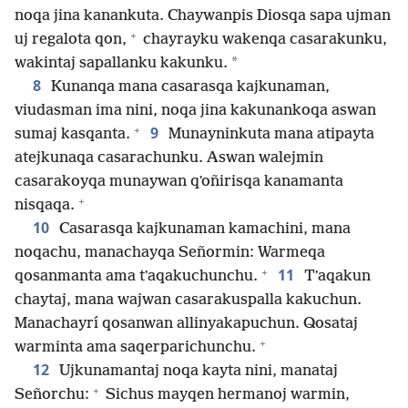
noqa jina kanankuta. Chaywanpis Diosqa sapa ujman
+
uj regalota qon,
chayrayku wakenqa casarakunku,
*
wakintaj sapallanku kakunku.
8
Kunanqa mana casarasqa kajkunaman,
viudasman ima nini, noqa jina kakunankoqa aswan
+
9
sumaj kasqanta.
Munayninkuta mana atipayta
atejkunaqa casarachunku. Aswan walejmin
casarakoyqa munaywan qʼoñirisqa kanamanta
+
nisqaqa.
10
Casarasqa kajkunaman kamachini, mana
noqachu, manachayqa Señormin: Warmeqa
+
11
qosanmanta ama tʼaqakuchunchu.
Tʼaqakun
chaytaj, mana wajwan casarakuspalla kakuchun.
Manachayrí qosanwan allinyakapuchun. Qosataj
+
warminta ama saqerparichunchu.
12
Ujkunamantaj noqa kayta nini, manataj
+
Señorchu:
Sichus mayqen hermanoj warmin,