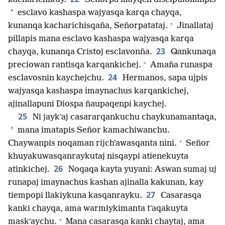
*
esclavo kashaspa wajyasqa karqa chayqa,
+
kunanqa kacharichisqaña, Señorpatataj.
Jinallataj
pillapis mana esclavo kashaspa wajyasqa karqa
23
chayqa, kunanqa Cristoj esclavonña.
Qankunaqa
+
preciowan rantisqa karqankichej.
Amaña runaspa
24
esclavosnin kaychejchu.
Hermanos, sapa ujpis
wajyasqa kashaspa imaynachus karqankichej,
ajinallapuni Diospa ñaupaqenpi kaychej.
25
Ni jaykʼaj casararqankuchu chaykunamantaqa,
*
mana imatapis Señor kamachiwanchu.
+
Chaywanpis noqaman rijchʼawasqanta nini.
Señor
khuyakuwasqanraykutaj nisqaypi atienekuyta
26
atinkichej.
Noqaqa kayta yuyani: Aswan sumaj uj
runapaj imaynachus kashan ajinalla kakunan, kay
27
tiempopi llakiykuna kasqanrayku.
Casarasqa
kanki chayqa, ama warmiykimanta tʼaqakuyta
+
maskʼaychu.
Mana casarasqa kanki chaytaj, ama