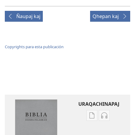
Ñaupaj kaj
Qhepan kaj
Copyrights para esta publicación
URAQACHINAPAJ
Publicacionta
Grabasqata
uraqachinapaj
uraqachinapa
Biblia
Biblia