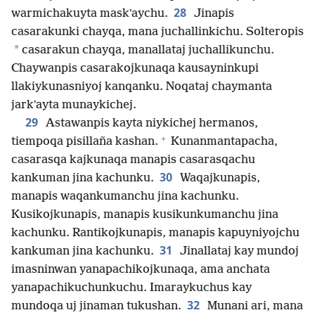
28
warmichakuyta maskʼaychu.
Jinapis
casarakunki chayqa, mana juchallinkichu. Solteropis
*
casarakun chayqa, manallataj juchallikunchu.
Chaywanpis casarakojkunaqa kausayninkupi
llakiykunasniyoj kanqanku. Noqataj chaymanta
jarkʼayta munaykichej.
29
Astawanpis kayta niykichej hermanos,
+
tiempoqa pisillaña kashan.
Kunanmantapacha,
casarasqa kajkunaqa manapis casarasqachu
30
kankuman jina kachunku.
Waqajkunapis,
manapis waqankumanchu jina kachunku.
Kusikojkunapis, manapis kusikunkumanchu jina
kachunku. Rantikojkunapis, manapis kapuyniyojchu
31
kankuman jina kachunku.
Jinallataj kay mundoj
imasninwan yanapachikojkunaqa, ama anchata
yanapachikuchunkuchu. Imaraykuchus kay
32
mundoqa uj jinaman tukushan.
Munani ari, mana