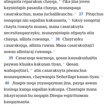
*
atisqanta reparakun chayqa,
tʼika jina joven
kaynintapis pasanña chayqa, munaspaqa
+
37
casarakuchun, mana juchallikunchu.
Pitajchus
*
sonqonpi nin sapallan kakunanta,
tukuy sonqotaj
chayta ruwayta munan, mana casarakuyta
necesitasqanrayku, munaynintapis atipayta atin
+
38
chayqa, allinta ruwanqa.
Chayrayku
casarakojqa, allinta ruwan. Mana casarakojtajrí
+
aswan allintaraj ruwanqa.
39
Casarasqa warmeqa, qosan kausakushajtin
+
paywan khuska kakunan tiyan.
Qosan
*
wañupojtinrí,
atin casarakuyta piwanchus
+
munasqanwan, chaywanpis Señorllapi kanan tiyan.
40
Jinapis noqa yuyasqayman jina, payqa aswan
kusisqa kanqa sapallan kakuspa. Chantapis mana
iskayrayanichu noqapis Diospa espiritunwan
kasqaymanta.