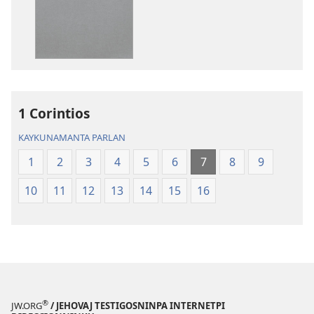
Diospa
Diospa
Palabran
Palabran
1 Corintios
KAYKUNAMANTA PARLAN
1
2
3
4
5
6
7
8
9
10
11
12
13
14
15
16
®
JW.ORG
/ JEHOVAJ TESTIGOSNINPA INTERNETPI