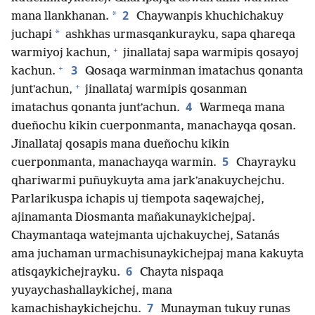
2
*
mana llankhanan.
Chaywanpis khuchichakuy
*
juchapi
ashkhas urmasqankurayku, sapa qhareqa
+
warmiyoj kachun,
jinallataj sapa warmipis qosayoj
+
3
kachun.
Qosaqa warminman imatachus qonanta
+
juntʼachun,
jinallataj warmipis qosanman
4
imatachus qonanta juntʼachun.
Warmeqa mana
dueñochu kikin cuerponmanta, manachayqa qosan.
Jinallataj qosapis mana dueñochu kikin
5
cuerponmanta, manachayqa warmin.
Chayrayku
qhariwarmi puñuykuyta ama jarkʼanakuychejchu.
Parlarikuspa ichapis uj tiempota saqewajchej,
ajinamanta Diosmanta mañakunaykichejpaj.
Chaymantaqa watejmanta ujchakuychej, Satanás
ama juchaman urmachisunaykichejpaj mana kakuyta
6
atisqaykichejrayku.
Chayta nispaqa
yuyaychashallaykichej, mana
7
kamachishaykichejchu.
Munayman tukuy runas