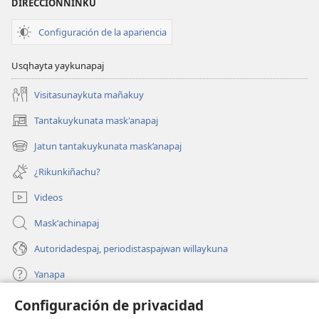
DIRECCIONNINKU
Configuración de la apariencia
Usqhayta yaykunapaj
Visitasunaykuta mañakuy
Tantakuykunata mask'anapaj
(opens
new
Jatun tantakuykunata mask’anapaj
(opens
window)
new
¿Rikunkiñachu?
window)
Videos
Maskʼachinapaj
Autoridadespaj, periodistaspajwan willaykuna
Yanapa
Configuración de privacidad
Donaciones
(opens