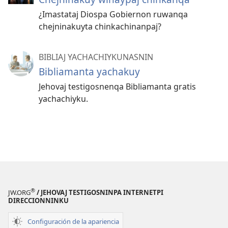
¿Imastataj Diospa Gobiernon ruwanqa
chejninakuyta chinkachinanpaj?
BIBLIAJ YACHACHIYKUNASNIN
Bibliamanta yachakuy
Jehovaj testigosnenqa Bibliamanta gratis
yachachiyku.
®
JW.ORG
/ JEHOVAJ TESTIGOSNINPA INTERNETPI
DIRECCIONNINKU
Configuración de la apariencia