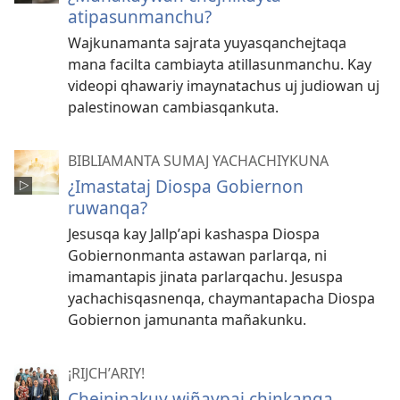
atipasunmanchu?
Wajkunamanta sajrata yuyasqanchejtaqa
mana facilta cambiayta atillasunmanchu. Kay
videopi qhawariy imaynatachus uj judiowan uj
palestinowan cambiasqankuta.
BIBLIAMANTA SUMAJ YACHACHIYKUNA
¿Imastataj Diospa Gobiernon
ruwanqa?
Jesusqa kay Jallpʼapi kashaspa Diospa
Gobiernonmanta astawan parlarqa, ni
imamantapis jinata parlarqachu. Jesuspa
yachachisqasnenqa, chaymantapacha Diospa
Gobiernon jamunanta mañakunku.
¡RIJCHʼARIY!
Chejninakuy wiñaypaj chinkanqa