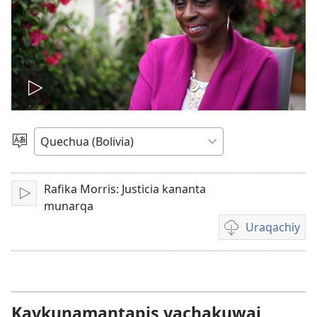
Reproducir
video
Uj
qalluta
ajllay
Rafika Morris: Justicia kananta
Play
munarqa
Uraqachiy
Videota
uraqachinapaj
Kaykunamantapis yachakuwaj