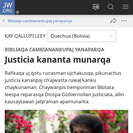
JW.ORG
Yaykunapaj
(opens
Change
JW.ORG
AJ
new
site
nisqapi
KI
Bibliaqa cambianankupaj yanaparqa
window)
language
maskʼachi
KAY QALLUPI LEEY
BIBLIAQA CAMBIANANKUPAJ YANAPARQA
Justicia kananta munarqa
Rafikaqa uj qotu runasman ujchakusqa, pikunachus
justicia kananpaj chʼajwasta ruwaj kanku
chaykunaman. Chaywanpis tiemponman Bibliata
leespa reparasqa Diospa Gobiernollan justiciata, allin
kausaytawan jallpʼaman apamunanta.