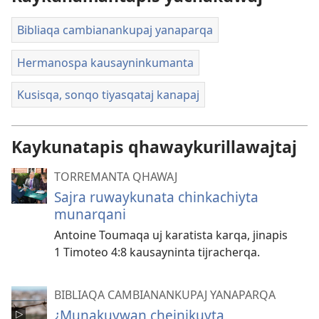
Bibliaqa cambianankupaj yanaparqa
Hermanospa kausayninkumanta
Kusisqa, sonqo tiyasqataj kanapaj
Kaykunatapis qhawaykurillawajtaj
TORREMANTA QHAWAJ
Sajra ruwaykunata chinkachiyta
munarqani
Antoine Toumaqa uj karatista karqa, jinapis
1 Timoteo 4:8 kausayninta tijracherqa.
BIBLIAQA CAMBIANANKUPAJ YANAPARQA
¿Munakuywan chejnikuyta