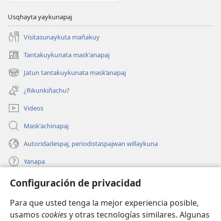
Usqhayta yaykunapaj
Visitasunaykuta mañakuy
Tantakuykunata mask'anapaj
(opens
new
Jatun tantakuykunata mask’anapaj
(opens
window)
new
¿Rikunkiñachu?
window)
Videos
Maskʼachinapaj
Autoridadespaj, periodistaspajwan willaykuna
Yanapa
Configuración de privacidad
Donaciones
(opens
new
Para que usted tenga la mejor experiencia posible,
window)
INTERNETPI BIBLIOTECA Watchtower™
usamos
cookies
y otras tecnologías similares. Algunas
(opens