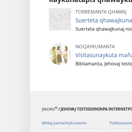
TORREMANTA QHAWAJ
Suerteta qhawajkuna
Suerteta qhawajkunaj ni
NOQAYKUMANTA
Visitasunaykuta mañ
Bibliamanta, Jehovaj tes
®
JW.ORG
/ JEHOVAJ TESTIGOSNINPA INTERNETP
Bibliaj yachachiykunasnin
Publicacione