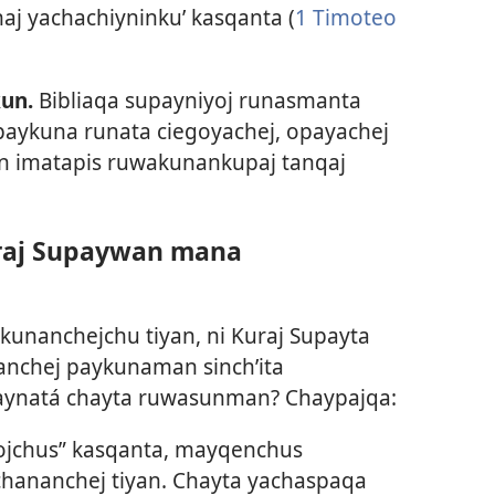
aj yachachiyninku’ kasqanta (
1 Timoteo
un.
Bibliaqa supayniyoj runasmanta
upaykuna runata ciegoyachej, opayachej
in imatapis ruwakunankupaj tanqaj
.
raj Supaywan mana
nanchejchu tiyan, ni Kuraj Supayta
wanchej paykunaman sinchʼita
aynatá chayta ruwasunman? Chaypajqa:
ojchus” kasqanta, mayqenchus
chananchej tiyan. Chayta yachaspaqa