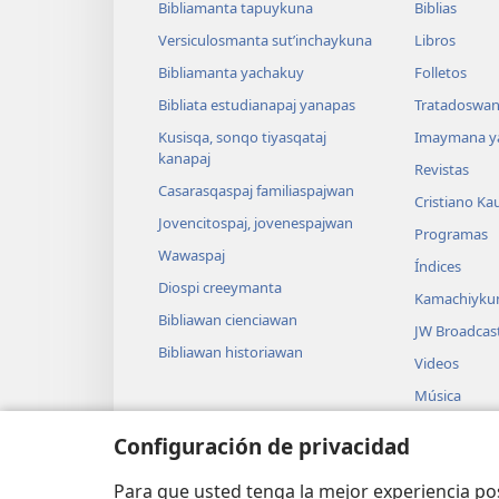
Bibliamanta tapuykuna
Biblias
Versiculosmanta sutʼinchaykuna
Libros
Bibliamanta yachakuy
Folletos
Bibliata estudianapaj yanapas
Tratadoswan
Kusisqa, sonqo tiyasqataj
Imaymana y
kanapaj
Revistas
Casarasqaspaj familiaspajwan
Cristiano Ka
Jovencitospaj, jovenespajwan
Programas
Wawaspaj
Índices
Diospi creeymanta
Kamachiyku
Bibliawan cienciawan
JW Broadcas
Bibliawan historiawan
Videos
Música
Grabasqa ac
Configuración de privacidad
Bibliata le
actuaciones
Para que usted tenga la mejor experiencia p