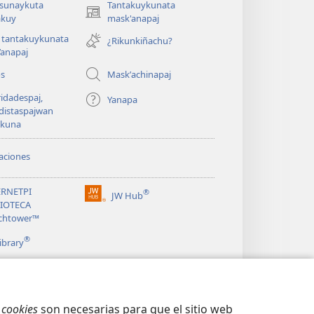
asunaykuta
Tantakuykunata
(opens
kuy
mask'anapaj
new
 tantakuykunata
¿Rikunkiñachu?
window)
’anapaj
os
Maskʼachinapaj
idadespaj,
Yanapa
distaspajwan
ykuna
aciones
ERNETPI
®
JW Hub
(opens
LIOTECA
new
chtower™
window)
®
ibrary
s
cookies
son necesarias para que el sitio web