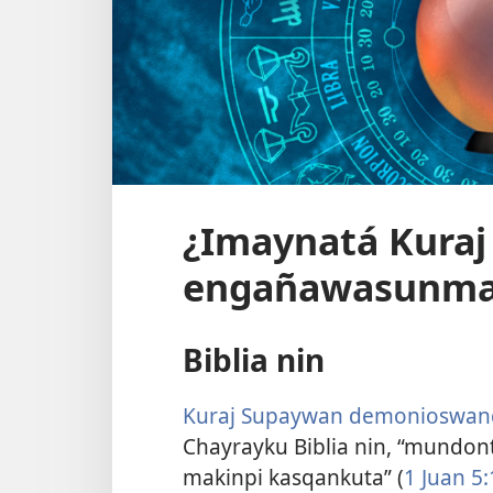
¿Imaynatá Kuraj
engañawasunm
Biblia nin
Kuraj Supaywan demonioswan
Chayrayku Biblia nin, “mundon
makinpi kasqankuta” (
1 Juan 5: