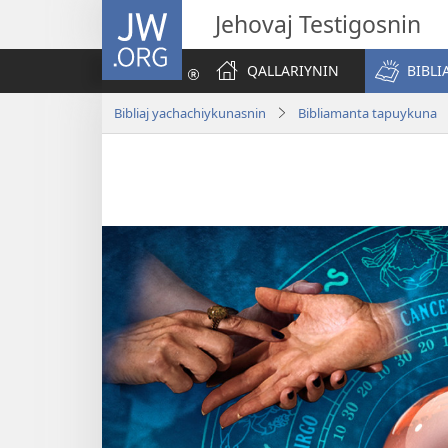
JW.ORG
Jehovaj Testigosnin
QALLARIYNIN
BIBLI
Bibliaj yachachiykunasnin
Bibliamanta tapuykuna