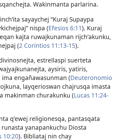
qanchejta. Wakinmanta parlarina.
inchʼita sayaychej “Kuraj Supaypa
ichejpaj” nispa (
Efesios 6:​11
). Kuraj
qan kajta ruwajkunaman rijchʼakunku,
ejpaj (
2 Corintios 11:13-​15
).
vinosnejta, estrellaspi suerteta
yajkunanejta, aysiris, yatiris,
jta ima engañawasunman (
Deuteronomio
kojkuna, layqerioswan chajrusqa imasta
pa makinman churakunku (
Lucas 11:24-​
anta qʼewej religionesqa, pantasqata
 runasta yanapankuchu Diosta
s 10:20
). Bibliataj nin chay