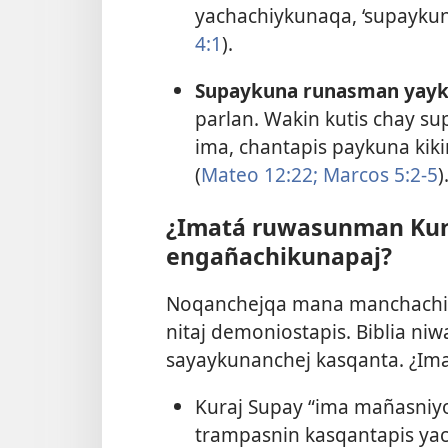
yachachiykunaqa, ‘supaykun
4:1
).
Supaykuna runasman yayk
parlan. Wakin kutis chay s
ima, chantapis paykuna kik
(
Mateo 12:22;
Marcos 5:​2-5
)
¿Imatá ruwasunman Ku
engañachikunapaj?
Noqanchejqa mana manchachiku
nitaj demoniostapis. Biblia ni
sayaykunanchej kasqanta. ¿Im
Kuraj Supay “ima mañasniy
trampasnin kasqantapis ya