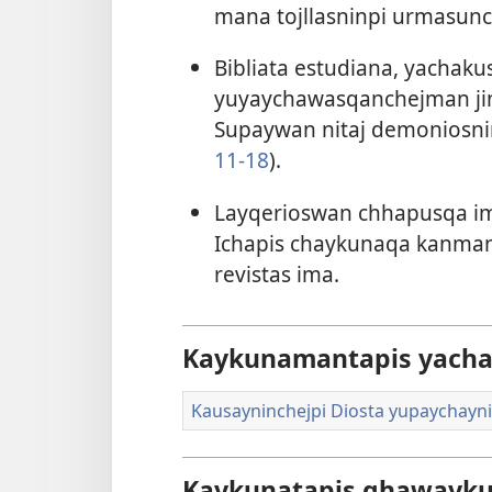
mana tojllasninpi urmasunc
Bibliata estudiana, yachaku
yuyaychawasqanchejman jin
Supaywan nitaj demoniosni
11-​18
).
Layqerioswan chhapusqa im
Ichapis chaykunaqa kanman: 
revistas ima.
Kaykunamantapis yach
Kausayninchejpi Diosta yupaychayn
Kaykunatapis qhawaykur