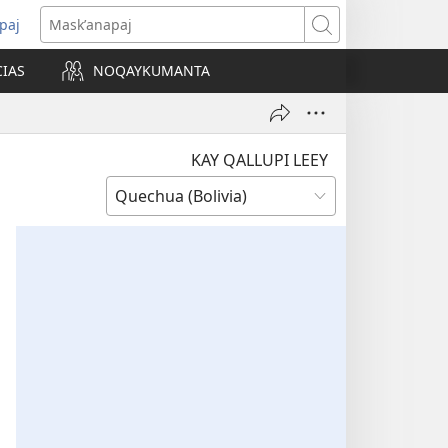
paj
ns
Maskʼanapaj
CIAS
NOQAYKUMANTA
ow)
KAY QALLUPI LEEY