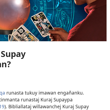
 Supay
an?
qa
runasta tukuy imawan engañanku.
tinmanta runastaj Kuraj Supaypa
19
). Bibliallataj willawanchej Kuraj Supay