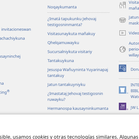
Visit
Noqaykumanta
maña
Jatun
¿Imatá tapukunku Jehovaj
(opens
mask
testigosninmanta?
new
 invitacioneswan
Vide
Visitasunaykuta mañakuy
window)
achachiykuna
Qhelqamuwayku
Autor
perio
Sucursalniykuta visitariy
willa
usayninchej
Tantakuykuna
Don
Jesuspa Wañuyninta Yuyarinapaj
(opens
tantakuy
new
na
window)
Jatun tantakuyniyku
INT
BIB
®
ting
¿Imastataj Jehovaj testigosnin
(opens
Wat
ruwayku?
new
window)
JW L
Hermanospa kausayninkumanta
Mundontinpi
tuaciones
ekusqanmanta
osible, usamos
cookies
y otras tecnologías similares. Alguna