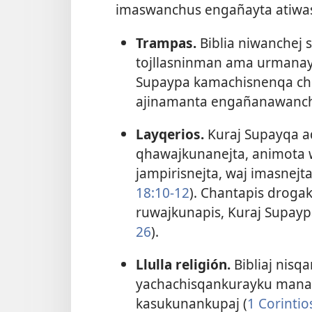
imaswanchus engañayta atiwas
Trampas.
Biblia niwanchej s
tojllasninman ama urmanayk
Supaypa kamachisnenqa che
ajinamanta engañanawanch
Layqerios.
Kuraj Supayqa adi
qhawajkunanejta, animota waj
jampirisnejta, waj imasne
18:10-​12
). Chantapis droga
ruwajkunapis, Kuraj Supay
26
).
Llulla religión.
Bibliaj nisq
yachachisqankurayku mana
kasukunankupaj (
1 Corintio