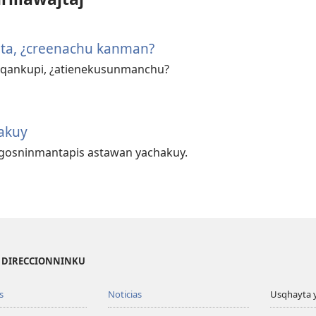
ta, ¿creenachu kanman?
sqankupi, ¿atienekusunmanchu?
akuy
tigosninmantapis astawan yachakuy.
I DIRECCIONNINKU
s
Noticias
Usqhayta 