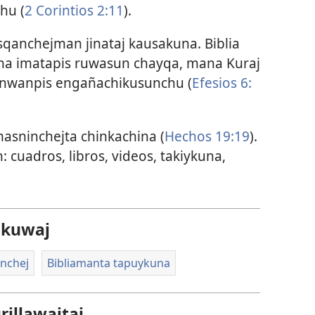
hu (
2 Corintios 2:11
).
sqanchejman jinataj kausakuna. Biblia
a imatapis ruwasun chayqa, mana Kuraj
nwanpis engañachikusunchu (
Efesios 6:​
asninchejta chinkachina (
Hechos 19:19
).
cuadros, libros, videos, takiykuna,
akuwaj
inchej
Bibliamanta tapuykuna
illawajtaj