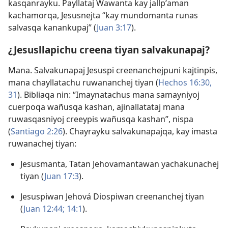
kasqanrayku. Payllataj Wawanta kay jallpʼaman
kachamorqa, Jesusnejta “kay mundomanta runas
salvasqa kanankupaj” (
Juan 3:17
).
¿Jesusllapichu creena tiyan salvakunapaj?
Mana. Salvakunapaj Jesuspi creenanchejpuni kajtinpis,
mana chayllatachu ruwananchej tiyan (
Hechos 16:30,
31
). Bibliaqa nin: “Imaynatachus mana samayniyoj
cuerpoqa wañusqa kashan, ajinallatataj mana
ruwasqasniyoj creeypis wañusqa kashan”, nispa
(
Santiago 2:26
). Chayrayku salvakunapajqa, kay imasta
ruwanachej tiyan:
Jesusmanta, Tatan Jehovamantawan yachakunachej
tiyan (
Juan 17:3
).
Jesuspiwan Jehová Diospiwan creenanchej tiyan
(
Juan 12:44;
14:1
).