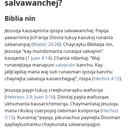
salvawanchej?
Biblia nin
Jesusqa kausayninta qospa salvawanchej. Payqa
yawarninta jichʼarqa Diosta tukuy kasukoj runasta
salvananpaj (
Mateo 20:28
). Chayrayku Bibliaqa nin,
Jesusqa “kay mundomanta runaspa salvajnin”
kasqanta (
1 Juan 4:14
). Chantá nillantaj: “Waj
runanejtaqa manapuni
salvación
kanchu. Kay
jallpʼapitaj mana waj suti runasman qosqa kanchu
chaynejta salvasqa kananchejpaj”, nispa (
Hechos 4:12
).
Jesusqa paypi tukuy creejkunarayku wañorqa
(
Hebreos 2:9;
Juan 3:16
). Diostaj payta wañusqas
ukhumanta kausarichimorqa. Chaymantataj Jesusqa,
mana rikukoj cuerpoyoj cieloman kutiporqa (
Hechos
3:15
). Kunantaj “payqa, pikunachus paynejta Diosman
qayllaykushanku chaykunata salvananpajpis