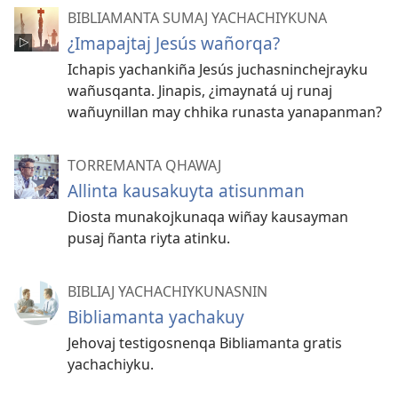
BIBLIAMANTA SUMAJ YACHACHIYKUNA
¿Imapajtaj Jesús wañorqa?
Ichapis yachankiña Jesús juchasninchejrayku
wañusqanta. Jinapis, ¿imaynatá uj runaj
wañuynillan may chhika runasta yanapanman?
TORREMANTA QHAWAJ
Allinta kausakuyta atisunman
Diosta munakojkunaqa wiñay kausayman
pusaj ñanta riyta atinku.
BIBLIAJ YACHACHIYKUNASNIN
Bibliamanta yachakuy
Jehovaj testigosnenqa Bibliamanta gratis
yachachiyku.