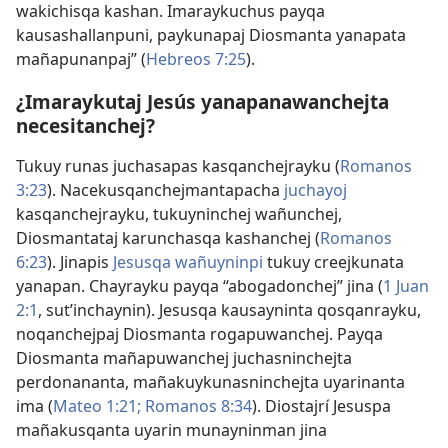
wakichisqa kashan. Imaraykuchus payqa
kausashallanpuni, paykunapaj Diosmanta yanapata
mañapunanpaj” (
Hebreos 7:25
).
¿Imaraykutaj Jesús yanapanawanchejta
necesitanchej?
Tukuy runas juchasapas kasqanchejrayku (
Romanos
3:23
). Nacekusqanchejmantapacha
juchayoj
kasqanchejrayku, tukuyninchej wañunchej,
Diosmantataj karunchasqa kashanchej (
Romanos
6:23
). Jinapis
Jesusqa wañuyninpi
tukuy creejkunata
yanapan. Chayrayku payqa “abogadonchej” jina (
1 Juan
2:1
, sutʼinchaynin). Jesusqa kausayninta qosqanrayku,
noqanchejpaj Diosmanta rogapuwanchej. Payqa
Diosmanta mañapuwanchej juchasninchejta
perdonananta, mañakuykunasninchejta uyarinanta
ima (
Mateo 1:21;
Romanos 8:34
). Diostajrí Jesuspa
mañakusqanta uyarin munayninman jina