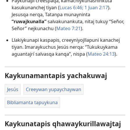
Paykunapi creespaqa, kamachiykunasninkuta
kasukunanchej tiyan (
Lucas 6:46;
1 Juan 2:17
).
Jesusqa nerqa, Tatanpa munayninta
“ruwajkunalla”
salvakunankuta, nitaj tukuy “Señor,
Señor” nejkunachu (
Mateo 7:21
).
Llakiykunapi kaspapis, creeyniyojllapuni kanachej
tiyan. Imaraykuchus Jesús nerqa: “Tukukuykama
aguantajrí salvasqa kanqa”, nispa (
Mateo 24:13
).
Kaykunamantapis yachakuwaj
Jesús
Creeywan yupaychaywan
Bibliamanta tapuykuna
Kaykunatapis qhawaykurillawajtaj