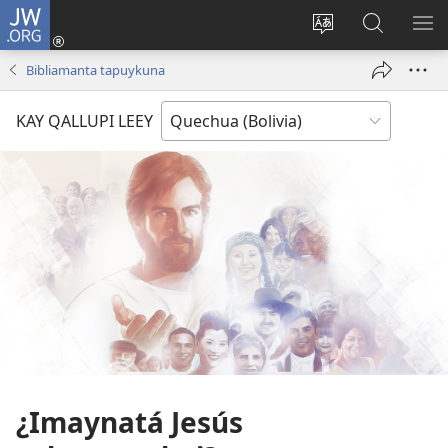
JW.ORG
Yaykunapaj
(opens
Change
JW.ORG
AJ
new
site
nisqapi
KI
Bibliamanta tapuykuna
window)
language
maskʼachi
KAY QALLUPI LEEY
¿Imaynatá Jesús