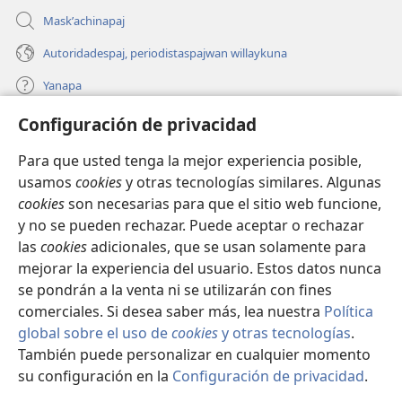
Maskʼachinapaj
Autoridadespaj, periodistaspajwan willaykuna
Yanapa
Configuración de privacidad
Donaciones
(opens
new
Para que usted tenga la mejor experiencia posible,
window)
INTERNETPI BIBLIOTECA Watchtower™
usamos
cookies
y otras tecnologías similares. Algunas
(opens
cookies
son necesarias para que el sitio web funcione,
new
®
JW Hub
window)
y no se pueden rechazar. Puede aceptar o rechazar
(opens
las
cookies
adicionales, que se usan solamente para
new
®
JW Library
window)
mejorar la experiencia del usuario. Estos datos nunca
se pondrán a la venta ni se utilizarán con fines
comerciales. Si desea saber más, lea nuestra
Política
global sobre el uso de
cookies
y otras tecnologías
.
También puede personalizar en cualquier momento
Copyright
© 2026 Watch Tower Bible and Tract Society of Pennsylvania.
CONDICIONES DE USO
|
POLÍTICA DE PRIVACIDAD
|
su configuración en la
Configuración de privacidad
.
CONFIGURACIÓN DE PRIVACIDAD