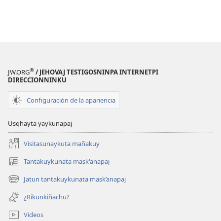
®
JW.ORG
/ JEHOVAJ TESTIGOSNINPA INTERNETPI
DIRECCIONNINKU
Configuración de la apariencia
Usqhayta yaykunapaj
Visitasunaykuta mañakuy
Tantakuykunata mask'anapaj
(opens
new
Jatun tantakuykunata mask’anapaj
(opens
window)
new
¿Rikunkiñachu?
window)
Videos