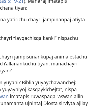
tas 5:19-21
). Manaraj imatapis
chana tiyan:
a yatirichu chayri jampinanpaj atiyta
chayri “layqachisqa kanki” nispachu
 chayri jampisunankupaj animalestachu
 chʼallanankuchu tiyan, manachayri
iyan?
n yuyani? Biblia yuyaychawanchej:
 yuyayniyoj kasqaykichejta”, nispa
ywan
imatapis ruwaspaqa “aswan allin
kunamanta ujnintaj Diosta sirviyta ajllay