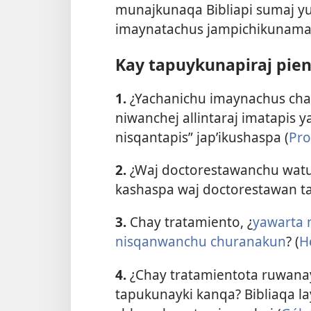
munajkunaqa Bibliapi sumaj y
imaynatachus jampichikunamant
Kay tapuykunapiraj pien
1.
¿Yachanichu imaynachus chay
niwanchej allintaraj imatapis y
nisqantapis” japʼikushaspa (
Pro
2.
¿Waj doctorestawanchu watu
kashaspa waj doctorestawan ta
3.
Chay tratamiento, ¿
yawarta 
nisqanwanchu churanakun
? (
H
4.
¿Chay tratamientota ruwanay
tapukunayki kanqa? Bibliaqa