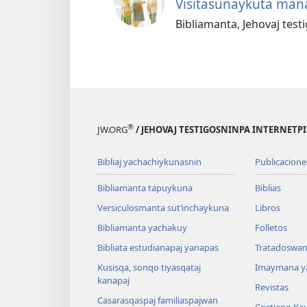
Visitasunaykuta mañ
Bibliamanta, Jehovaj tes
®
JW.ORG
/ JEHOVAJ TESTIGOSNINPA INTERNETP
Bibliaj yachachiykunasnin
Publicacione
Bibliamanta tapuykuna
Biblias
Versiculosmanta sutʼinchaykuna
Libros
Bibliamanta yachakuy
Folletos
Bibliata estudianapaj yanapas
Tratadoswan
Kusisqa, sonqo tiyasqataj
Imaymana y
kanapaj
Revistas
Casarasqaspaj familiaspajwan