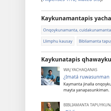
Kaykunamantapis yach
Onqoykunamanta, cuidakunamant
Llimphu kausay
Bibliamanta tap
Kaykunatapis qhawaykur
WAJ YACHAQANAS
¿Imatá ruwasunman k
Kaymanta jinalla onqoyk
mayta yanapasunkiman.
BIBLIAMANTA TAPUYKUN