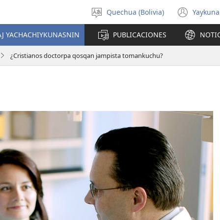
Quechua (Bolivia)
Yaykuna
Select
(ope
language
new
AJ YACHACHIYKUNASNIN
PUBLICACIONES
NOTI
wind
¿Cristianos doctorpa qosqan jampista tomankuchu?