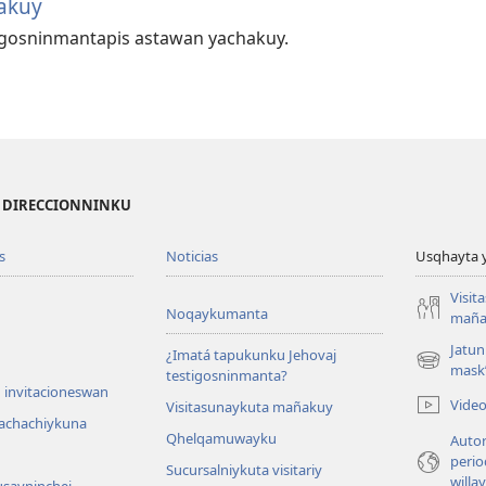
akuy
tigosninmantapis astawan yachakuy.
I DIRECCIONNINKU
s
Noticias
Usqhayta 
Visit
Noqaykumanta
maña
Jatun
¿Imatá tapukunku Jehovaj
(opens
mask
testigosninmanta?
new
 invitacioneswan
Vide
Visitasunaykuta mañakuy
window)
achachiykuna
Qhelqamuwayku
Autor
perio
Sucursalniykuta visitariy
willa