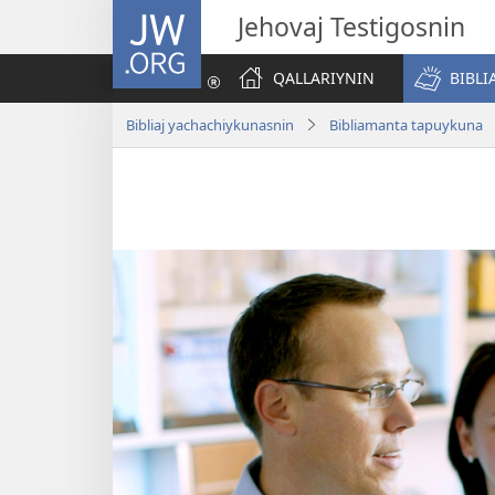
JW.ORG
Jehovaj Testigosnin
QALLARIYNIN
BIBLI
Bibliaj yachachiykunasnin
Bibliamanta tapuykuna