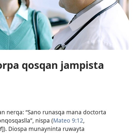
orpa qosqan jampista
an nerqa: “Sano runasqa mana doctorta
qosqaslla”, nispa (
Mateo 9:12
,
M
]). Diospa munayninta ruwayta