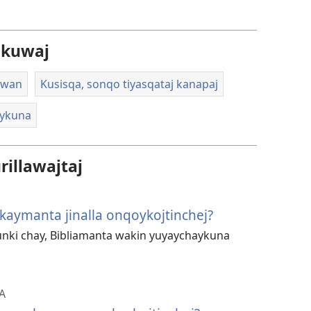
akuwaj
awan
Kusisqa, sonqo tiyasqataj kanapaj
uykuna
illawajtaj
aymanta jinalla onqoykojtinchej?
unki chay, Bibliamanta wakin yuyaychaykuna
A