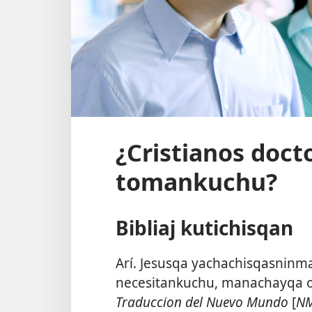
¿Cristianos doct
tomankuchu?
Bibliaj kutichisqan
Arí. Jesusqa yachachisqasninm
necesitankuchu, manachayqa on
Traduccion del Nuevo Mundo
[
N