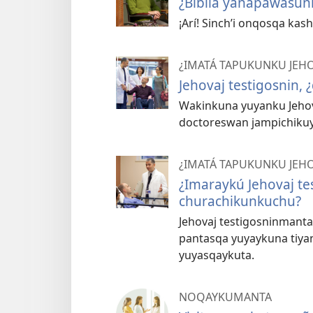
¿Biblia yanapawasun
¡Arí! Sinchʼi onqosqa ka
¿IMATÁ TAPUKUNKU JEH
Jehovaj testigosnin,
Wakinkuna yuyanku Jeho
doctoreswan jampichikuy
¿IMATÁ TAPUKUNKU JEH
¿Imaraykú Jehovaj t
churachikunkuchu?
Jehovaj testigosninmant
pantasqa yuyaykuna tiy
yuyasqaykuta.
NOQAYKUMANTA