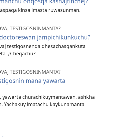
manchu onqosqa kashajtinchej?
shaspaqa kinsa imasta ruwasunman.
OVAJ TESTIGOSNINMANTA?
 ¿doctoreswan jampichikunkuchu?
vaj testigosnenqa qhesachasqankuta
ta. ¿Cheqachu?
OVAJ TESTIGOSNINMANTA?
estigosnin mana yawarta
a, yawarta churachikuymantawan, ashkha
an. Yachakuy imatachu kaykunamanta