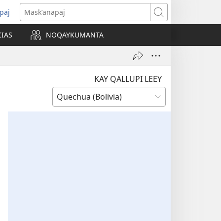
paj
ns
Maskʼanapaj
CIAS
NOQAYKUMANTA
ow)
KAY QALLUPI LEEY