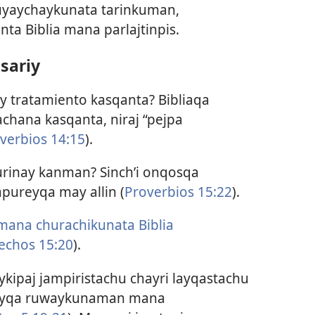
uyaychaykunata tarinkuman,
a Biblia mana parlajtinpis.
sariy
 tratamiento kasqanta? Bibliaqa
achana kasqanta, niraj “pejpa
verbios 14:15
).
rinay kanman? Sinchʼi onqosqa
pureyqa may allin (
Proverbios 15:22
).
mana churachikunata Biblia
echos 15:20
).
kipaj jampiristachu chayri layqastachu
 layqa ruwaykunaman mana