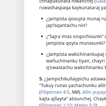
chhapukunata niwanchej (
Gála
ruwashaspaqa kaykunataraj ya
¿Jampista qosuyta munaj run
japʼisqantachu nin?
¿“Sajra imas onqochisunki” 
jampista qoyta munasunki?
¿Jampista wakichinankupaj
wañuchinanku tiyan, chayri
qʼowastachu wakichinanku t
5.
¿Jampichikullaypichu astawa
“Tukuy runas yachachunku allin
(
Filipenses 4:5
,
NM
).
Allin yuya
kajta ajllayta” atisunchej. Chay
(
Filipenses 1:10;
Mateo 5:3
).