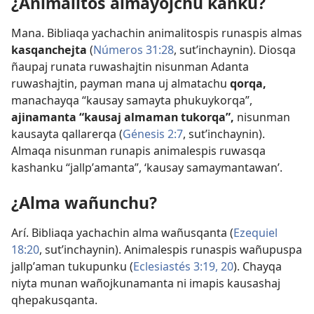
¿Animalitos almayojchu kanku?
Mana. Bibliaqa yachachin animalitospis runaspis almas
kasqanchejta
(
Números 31:28
, sutʼinchaynin). Diosqa
ñaupaj runata ruwashajtin nisunman Adanta
ruwashajtin, payman mana uj almatachu
qorqa,
manachayqa “kausay samayta phukuykorqa”,
ajinamanta “kausaj almaman tukorqa”,
nisunman
kausayta qallarerqa (
Génesis 2:7
, sutʼinchaynin).
Almaqa nisunman runapis animalespis ruwasqa
kashanku “jallpʼamanta”, ‘kausay samaymantawan’.
¿Alma wañunchu?
Arí. Bibliaqa yachachin alma wañusqanta (
Ezequiel
18:20
, sutʼinchaynin). Animalespis runaspis wañupuspa
jallpʼaman tukupunku (
Eclesiastés 3:19, 20
). Chayqa
niyta munan wañojkunamanta ni imapis kausashaj
qhepakusqanta.