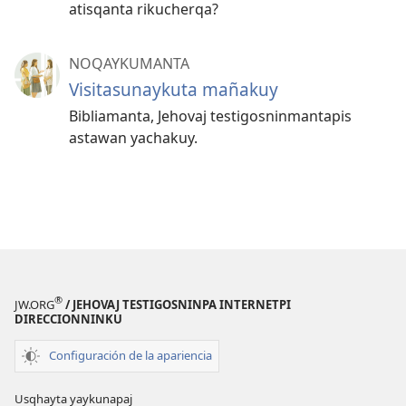
atisqanta rikucherqa?
NOQAYKUMANTA
Visitasunaykuta mañakuy
Bibliamanta, Jehovaj testigosninmantapis
astawan yachakuy.
®
JW.ORG
/ JEHOVAJ TESTIGOSNINPA INTERNETPI
DIRECCIONNINKU
Configuración de la apariencia
Usqhayta yaykunapaj