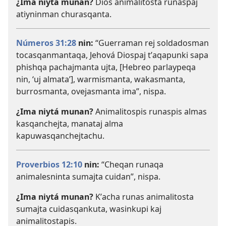
¿Ima niytá munan?
Dios animalitosta runaspaj
atiyninman churasqanta.
Números 31:28
nin:
“Guerraman rej soldadosman
tocasqanmantaqa, Jehová Diospaj tʼaqapunki sapa
phishqa pachajmanta ujta, [Hebreo parlaypeqa
nin, ‘uj almata’], warmismanta, wakasmanta,
burrosmanta, ovejasmanta ima”, nispa.
¿Ima niytá munan?
Animalitospis runaspis almas
kasqanchejta, manataj alma
kapuwasqanchejtachu.
Proverbios 12:10
nin:
“Cheqan runaqa
animalesninta sumajta cuidan”, nispa.
¿Ima niytá munan?
Kʼacha runas animalitosta
sumajta cuidasqankuta, wasinkupi kaj
animalitostapis.