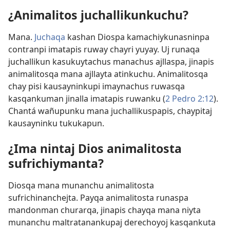
¿Animalitos juchallikunkuchu?
Mana.
Juchaqa
kashan Diospa kamachiykunasninpa
contranpi imatapis ruway chayri yuyay. Uj runaqa
juchallikun kasukuytachus manachus ajllaspa, jinapis
animalitosqa mana ajllayta atinkuchu. Animalitosqa
chay pisi kausayninkupi imaynachus ruwasqa
kasqankuman jinalla imatapis ruwanku (
2 Pedro 2:12
).
Chantá wañupunku mana juchallikuspapis, chaypitaj
kausayninku tukukapun.
¿Ima nintaj Dios animalitosta
sufrichiymanta?
Diosqa mana munanchu animalitosta
sufrichinanchejta. Payqa animalitosta runaspa
mandonman churarqa, jinapis chayqa mana niyta
munanchu maltratanankupaj derechoyoj kasqankuta