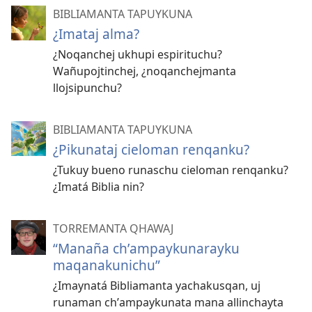
BIBLIAMANTA TAPUYKUNA
¿Imataj alma?
¿Noqanchej ukhupi espirituchu?
Wañupojtinchej, ¿noqanchejmanta
llojsipunchu?
BIBLIAMANTA TAPUYKUNA
¿Pikunataj cieloman renqanku?
¿Tukuy bueno runaschu cieloman renqanku?
¿Imatá Biblia nin?
TORREMANTA QHAWAJ
“Manaña chʼampaykunarayku
maqanakunichu”
¿Imaynatá Bibliamanta yachakusqan, uj
runaman chʼampaykunata mana allinchayta