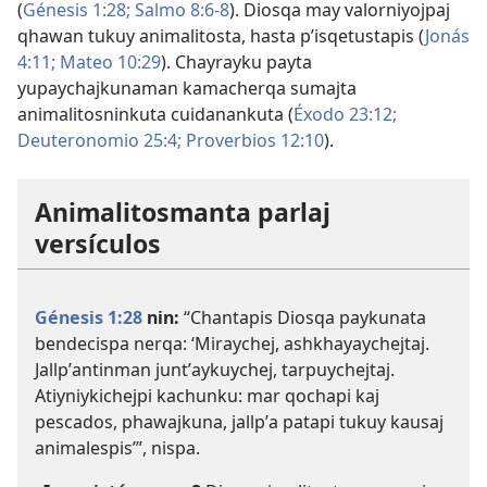
(
Génesis 1:28;
Salmo 8:6-8
). Diosqa may valorniyojpaj
qhawan tukuy animalitosta, hasta pʼisqetustapis (
Jonás
4:11;
Mateo 10:29
). Chayrayku payta
yupaychajkunaman kamacherqa sumajta
animalitosninkuta cuidanankuta (
Éxodo 23:12;
Deuteronomio 25:4;
Proverbios 12:10
).
Animalitosmanta parlaj
versículos
Génesis 1:28
nin:
“Chantapis Diosqa paykunata
bendecispa nerqa: ‘Miraychej, ashkhayaychejtaj.
Jallpʼantinman juntʼaykuychej, tarpuychejtaj.
Atiyniykichejpi kachunku: mar qochapi kaj
pescados, phawajkuna, jallpʼa patapi tukuy kausaj
animalespis’”, nispa.