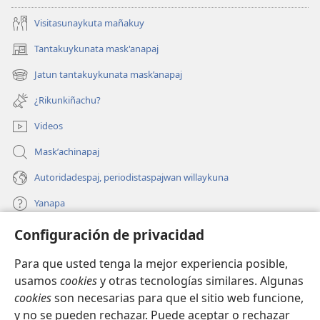
Visitasunaykuta mañakuy
Tantakuykunata mask'anapaj
(opens
new
Jatun tantakuykunata mask’anapaj
(opens
window)
new
¿Rikunkiñachu?
window)
Videos
Maskʼachinapaj
Autoridadespaj, periodistaspajwan willaykuna
Yanapa
Configuración de privacidad
Donaciones
(opens
new
Para que usted tenga la mejor experiencia posible,
window)
INTERNETPI BIBLIOTECA Watchtower™
usamos
cookies
y otras tecnologías similares. Algunas
(opens
cookies
son necesarias para que el sitio web funcione,
new
®
JW Hub
window)
y no se pueden rechazar. Puede aceptar o rechazar
(opens