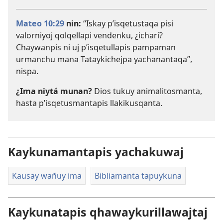
Mateo 10:29
nin:
“Iskay pʼisqetustaqa pisi
valorniyoj qolqellapi vendenku, ¿icharí?
Chaywanpis ni uj pʼisqetullapis pampaman
urmanchu mana Tataykichejpa yachanantaqa”,
nispa.
¿Ima niytá munan?
Dios tukuy animalitosmanta,
hasta pʼisqetusmantapis llakikusqanta.
Kaykunamantapis yachakuwaj
Kausay wañuy ima
Bibliamanta tapuykuna
Kaykunatapis qhawaykurillawajtaj