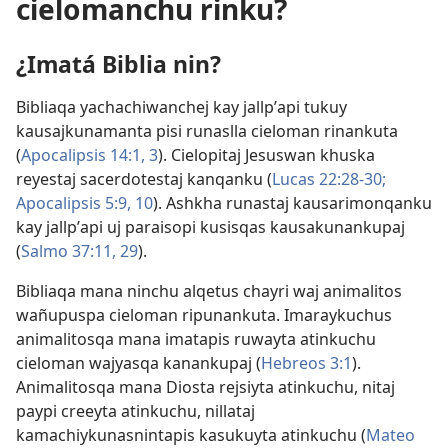
cielomanchu rinku?
¿Imatá Biblia nin?
Bibliaqa yachachiwanchej kay jallpʼapi tukuy
kausajkunamanta pisi runaslla cieloman rinankuta
(
Apocalipsis 14:1,
3
). Cielopitaj Jesuswan khuska
reyestaj sacerdotestaj kanqanku (
Lucas 22:28-30;
Apocalipsis 5:9, 10
). Ashkha runastaj kausarimonqanku
kay jallpʼapi uj paraisopi kusisqas kausakunankupaj
(
Salmo 37:11,
29
).
Bibliaqa mana ninchu alqetus chayri waj animalitos
wañupuspa cieloman ripunankuta. Imaraykuchus
animalitosqa mana imatapis ruwayta atinkuchu
cieloman wajyasqa kanankupaj (
Hebreos 3:1
).
Animalitosqa mana Diosta rejsiyta atinkuchu, nitaj
paypi creeyta atinkuchu, nillataj
kamachiykunasnintapis kasukuyta atinkuchu (
Mateo