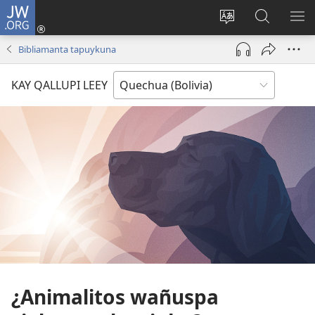
JW.ORG
Yaykunapaj
(opens
Change
JW.ORG
AJ
new
site
nisqapi
KI
Bibliamanta tapuykuna
window)
language
maskʼachi
KAY QALLUPI LEEY
¿Animalitos wañuspa