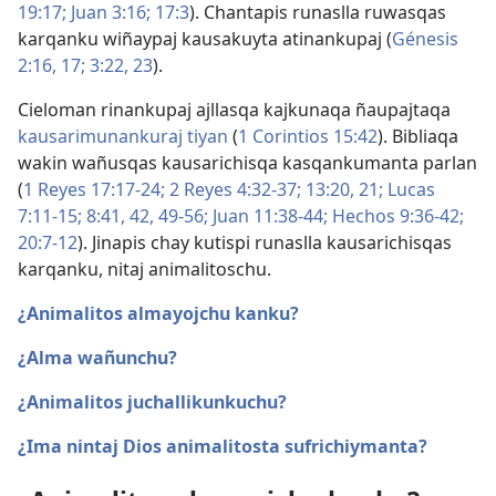
19:17;
Juan 3:16;
17:3
). Chantapis runaslla ruwasqas
karqanku wiñaypaj kausakuyta atinankupaj (
Génesis
2:16, 17;
3:22, 23
).
Cieloman rinankupaj ajllasqa kajkunaqa ñaupajtaqa
kausarimunankuraj tiyan
(
1 Corintios 15:42
). Bibliaqa
wakin wañusqas kausarichisqa kasqankumanta parlan
(
1 Reyes 17:17-24;
2 Reyes 4:32-37;
13:20, 21;
Lucas
7:11-15;
8:41, 42,
49-56;
Juan 11:38-44;
Hechos 9:36-42;
20:7-12
). Jinapis chay kutispi runaslla kausarichisqas
karqanku, nitaj animalitoschu.
¿Animalitos almayojchu kanku?
¿Alma wañunchu?
¿Animalitos juchallikunkuchu?
¿Ima nintaj Dios animalitosta sufrichiymanta?