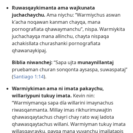
Ruwasqaykimanta ama wajkunata
juchachaychu.
Ama niychu: “Warmiychus aswan
kʼacha noqawan kanman chayqa, mana
pornografiata qhawaymanchu”, nispa. Warmiykita
juchachayqa mana allinchu, chayta nispaqa
achakisllata churashanki pornografiata
qhawanaykipaj.
Biblia niwanchej:
“Sapa ujta
munaynillantaj
pruebaman churan sonqonta aysaspa, suwaspataj”
(
Santiago 1:14
).
Warmiykiman ama ni imata pakaychu,
willariypuni tukuy imata.
Kevin nin:
“Warmiymanqa sapa día willarini imaynachus
riwasqanmanta. Millay imas rikhurimuwajtin
qhawasqaytachus chayri chay rato waj ladota
qhawasqaytachus willani. Warmiyman tukuy imata
willasqayrayku, payqa mana yuyanchu imallatapis