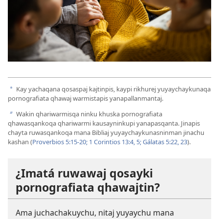
Kay yachaqana qosaspaj kajtinpis, kaypi rikhurej yuyaychaykunaqa
a
pornografiata qhawaj warmistapis yanapallanmantaj.
Wakin qhariwarmisqa ninku khuska pornografiata
b
qhawasqankoqa qhariwarmi kausayninkupi yanapasqanta. Jinapis
chayta ruwasqankoqa mana Bibliaj yuyaychaykunasninman jinachu
kashan (
Proverbios 5:15-20;
1 Corintios 13:4, 5;
Gálatas 5:22, 23
).
¿Imatá ruwawaj qosayki
pornografiata qhawajtin?
Ama juchachakuychu, nitaj yuyaychu mana