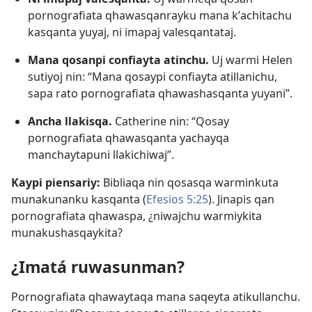
pornografiata qhawasqanrayku mana kʼachitachu
kasqanta yuyaj, ni imapaj valesqantataj.
Mana qosanpi confiayta atinchu.
Uj warmi Helen
sutiyoj nin: “Mana qosaypi confiayta atillanichu,
sapa rato pornografiata qhawashasqanta yuyani”.
Ancha llakisqa.
Catherine nin: “Qosay
pornografiata qhawasqanta yachayqa
manchaytapuni llakichiwaj”.
Kaypi piensariy:
Bibliaqa nin qosasqa warminkuta
munakunanku kasqanta (
Efesios 5:25
). Jinapis qan
pornografiata qhawaspa, ¿niwajchu warmiykita
munakushasqaykita?
¿Imatá ruwasunman?
Pornografiata qhawaytaqa mana saqeyta atikullanchu.