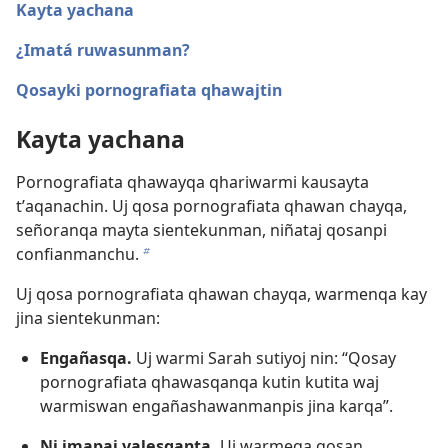
Kayta yachana
¿Imatá ruwasunman?
Qosayki pornografiata qhawajtin
Kayta yachana
Pornografiata qhawayqa qhariwarmi kausayta
tʼaqanachin. Uj qosa pornografiata qhawan chayqa,
señoranqa mayta sientekunman, niñataj qosanpi
confianmanchu.
b
Uj qosa pornografiata qhawan chayqa, warmenqa kay
jina sientekunman:
Engañasqa.
Uj warmi Sarah sutiyoj nin: “Qosay
pornografiata qhawasqanqa kutin kutita waj
warmiswan engañashawanmanpis jina karqa”.
Ni imapaj valesqanta.
Uj warmeqa qosan