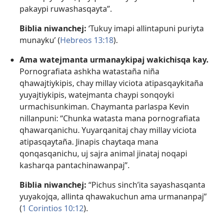
pakaypi ruwashasqayta”.
Biblia niwanchej:
‘Tukuy imapi allintapuni puriyta
munayku’ (
Hebreos 13:18
).
Ama watejmanta urmanaykipaj wakichisqa kay.
Pornografiata ashkha watastaña niña
qhawajtiykipis, chay millay viciota atipasqaykitaña
yuyajtiykipis, watejmanta chaypi sonqoyki
urmachisunkiman. Chaymanta parlaspa Kevin
nillanpuni: “Chunka watasta mana pornografiata
qhawarqanichu. Yuyarqanitaj chay millay viciota
atipasqaytaña. Jinapis chaytaqa mana
qonqasqanichu, uj sajra animal jinataj noqapi
kasharqa pantachinawanpaj”.
Biblia niwanchej:
“Pichus sinchʼita sayashasqanta
yuyakojqa, allinta qhawakuchun ama urmananpaj”
(
1 Corintios 10:12
).