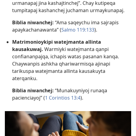
urmanapaj jina kashajtinchej”. Chay kutipeqa
tumpitapaj kashanchej juchaman urmaykunapaj.
Biblia niwanchej:
“Ama saqeychu ima sajrapis
apaykachanawanta” (
Salmo 119:133
).
Matrimonioykipi watejmanta allinta
kausakuwaj.
Warmiyki watejmanta qanpi
confiananpajqa, ichapis watas pasanan kanqa.
Chaywanpis ashkha qhariwarmisqa ajinapi
tarikuspa watejmanta allinta kausakuyta
aterqanku.
Biblia niwanchej:
“Munakuyniyoj runaqa
pacienciayoj” (
1 Corintios 13:4
).