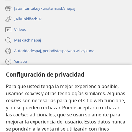
(opens
new
Jatun tantakuykunata mask’anapaj
(opens
window)
new
¿Rikunkiñachu?
window)
Videos
Maskʼachinapaj
Autoridadespaj, periodistaspajwan willaykuna
Yanapa
Configuración de privacidad
Donaciones
(opens
new
Para que usted tenga la mejor experiencia posible,
window)
INTERNETPI BIBLIOTECA Watchtower™
usamos
cookies
y otras tecnologías similares. Algunas
(opens
cookies
son necesarias para que el sitio web funcione,
new
®
JW Hub
window)
y no se pueden rechazar. Puede aceptar o rechazar
(opens
las
cookies
adicionales, que se usan solamente para
new
®
JW Library
window)
mejorar la experiencia del usuario. Estos datos nunca
se pondrán a la venta ni se utilizarán con fines