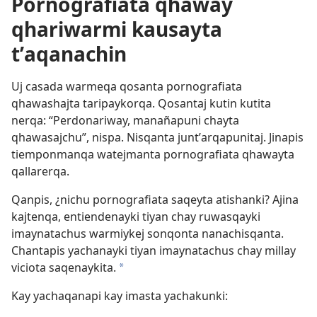
Pornografiata qhaway
qhariwarmi kausayta
tʼaqanachin
Uj casada warmeqa qosanta pornografiata
qhawashajta taripaykorqa. Qosantaj kutin kutita
nerqa: “Perdonariway, manañapuni chayta
qhawasajchu”, nispa. Nisqanta juntʼarqapunitaj. Jinapis
tiemponmanqa watejmanta pornografiata qhawayta
qallarerqa.
Qanpis, ¿nichu pornografiata saqeyta atishanki? Ajina
kajtenqa, entiendenayki tiyan chay ruwasqayki
imaynatachus warmiykej sonqonta nanachisqanta.
Chantapis yachanayki tiyan imaynatachus chay millay
viciota saqenaykita.
a
Kay yachaqanapi kay imasta yachakunki: