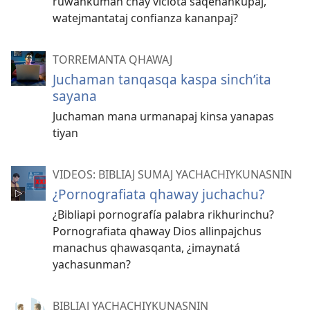
ruwankuman chay viciota saqenankupaj,
watejmantataj confianza kananpaj?
TORREMANTA QHAWAJ
Juchaman tanqasqa kaspa sinchʼita
sayana
Juchaman mana urmanapaj kinsa yanapas
tiyan
VIDEOS: BIBLIAJ SUMAJ YACHACHIYKUNASNIN
¿Pornografiata qhaway juchachu?
¿Bibliapi pornografía palabra rikhurinchu?
Pornografiata qhaway Dios allinpajchus
manachus qhawasqanta, ¿imaynatá
yachasunman?
BIBLIAJ YACHACHIYKUNASNIN