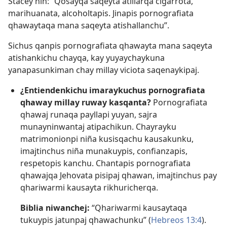
Stacey nin: “Qosayqa saqeyta atillarqa cigarrota,
marihuanata, alcoholtapis. Jinapis pornografiata
qhawaytaqa mana saqeyta atishallanchu”.
Sichus qanpis pornografiata qhawayta mana saqeyta
atishankichu chayqa, kay yuyaychaykuna
yanapasunkiman chay millay viciota saqenaykipaj.
¿Entiendenkichu imaraykuchus pornografiata
qhaway millay ruway kasqanta?
Pornografiata
qhawaj runaqa payllapi yuyan, sajra
munayninwantaj atipachikun. Chayrayku
matrimonionpi niña kusisqachu kausakunku,
imajtinchus niña munakuypis, confianzapis,
respetopis kanchu. Chantapis pornografiata
qhawajqa Jehovata pisipaj qhawan, imajtinchus pay
qhariwarmi kausayta rikhuricherqa.
Biblia niwanchej:
“Qhariwarmi kausaytaqa
tukuypis jatunpaj qhawachunku” (
Hebreos 13:4
).