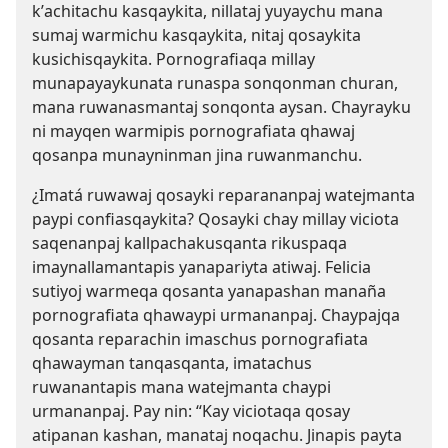
kʼachitachu kasqaykita, nillataj yuyaychu mana
sumaj warmichu kasqaykita, nitaj qosaykita
kusichisqaykita. Pornografiaqa millay
munapayaykunata runaspa sonqonman churan,
mana ruwanasmantaj sonqonta aysan. Chayrayku
ni mayqen warmipis pornografiata qhawaj
qosanpa munayninman jina ruwanmanchu.
¿Imatá ruwawaj qosayki reparananpaj watejmanta
paypi confiasqaykita? Qosayki chay millay viciota
saqenanpaj kallpachakusqanta rikuspaqa
imaynallamantapis yanapariyta atiwaj. Felicia
sutiyoj warmeqa qosanta yanapashan manaña
pornografiata qhawaypi urmananpaj. Chaypajqa
qosanta reparachin imaschus pornografiata
qhawayman tanqasqanta, imatachus
ruwanantapis mana watejmanta chaypi
urmananpaj. Pay nin: “Kay viciotaqa qosay
atipanan kashan, manataj noqachu. Jinapis payta