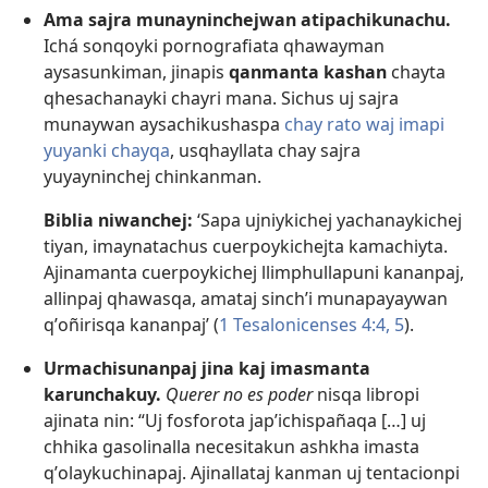
Ama sajra munayninchejwan atipachikunachu.
Ichá sonqoyki pornografiata qhawayman
aysasunkiman, jinapis
qanmanta kashan
chayta
qhesachanayki chayri mana. Sichus uj sajra
munaywan aysachikushaspa
chay rato waj imapi
yuyanki chayqa
, usqhayllata chay sajra
yuyayninchej chinkanman.
Biblia niwanchej:
‘Sapa ujniykichej yachanaykichej
tiyan, imaynatachus cuerpoykichejta kamachiyta.
Ajinamanta cuerpoykichej llimphullapuni kananpaj,
allinpaj qhawasqa, amataj sinchʼi munapayaywan
qʼoñirisqa kananpaj’ (
1 Tesalonicenses 4:4, 5
).
Urmachisunanpaj jina kaj imasmanta
karunchakuy.
Querer no es poder
nisqa libropi
ajinata nin: “Uj fosforota japʼichispañaqa […] uj
chhika gasolinalla necesitakun ashkha imasta
qʼolaykuchinapaj. Ajinallataj kanman uj tentacionpi