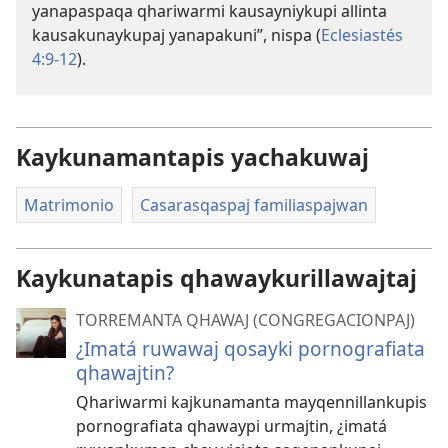
yanapaspaqa qhariwarmi kausayniykupi allinta
kausakunaykupaj yanapakuni”, nispa (
Eclesiastés
4:9-12
).
Kaykunamantapis yachakuwaj
Matrimonio
Casarasqaspaj familiaspajwan
Kaykunatapis qhawaykurillawajtaj
TORREMANTA QHAWAJ (CONGREGACIONPAJ)
¿Imatá ruwawaj qosayki pornografiata
qhawajtin?
Qhariwarmi kajkunamanta mayqennillankupis
pornografiata qhawaypi urmajtin, ¿imatá